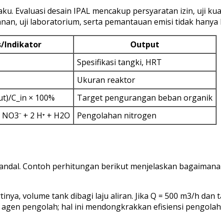
aku. Evaluasi desain IPAL mencakup persyaratan izin, uji ku
an, uji laboratorium, serta pemantauan emisi tidak hanya l
/Indikator
Output
Spesifikasi tangki, HRT
Ukuran reaktor
ut)/C_in × 100%
Target pengurangan beban organik
 NO3⁻ + 2 H⁺ + H2O
Pengolahan nitrogen
ng andal. Contoh perhitungan berikut menjelaskan bagaim
inya, volume tank dibagi laju aliran. Jika Q = 500 m3/h dan
agen pengolah; hal ini mendongkrakkan efisiensi pengolah