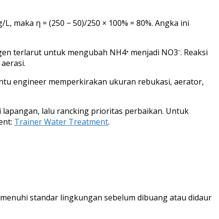
g/L, maka η = (250 − 50)/250 × 100% = 80%. Angka ini
sigen terlarut untuk mengubah NH4⁺ menjadi NO3⁻. Reaksi
aerasi.
ntu engineer memperkirakan ukuran rebukasi, aerator,
 lapangan, lalu rancking prioritas perbaikan. Untuk
ent:
Trainer Water Treatment
.
memenuhi standar lingkungan sebelum dibuang atau didaur