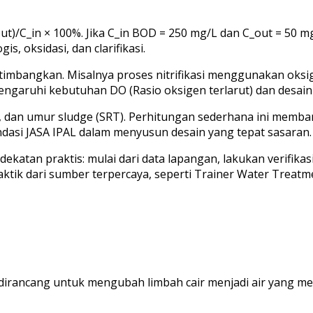
out)/C_in × 100%. Jika C_in BOD = 250 mg/L dan C_out = 50 m
, oksidasi, dan clarifikasi.
pertimbangkan. Misalnya proses nitrifikasi menggunakan ok
ngaruhi kebutuhan DO (Rasio oksigen terlarut) dan desain 
 dan umur sludge (SRT). Perhitungan sederhana ini memba
ndasi JASA IPAL dalam menyusun desain yang tepat sasaran.
katan praktis: mulai dari data lapangan, lakukan verifikasi
aktik dari sumber terpercaya, seperti Trainer Water Treatm
g dirancang untuk mengubah limbah cair menjadi air yang 