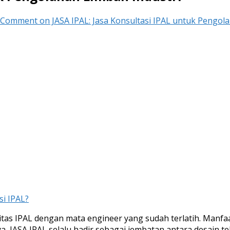
a Comment
on JASA IPAL: Jasa Konsultasi IPAL untuk Pengol
si IPAL?
litas IPAL dengan mata engineer yang sudah terlatih. Manfaa
a, JASA IPAL selalu hadir sebagai jembatan antara desain t