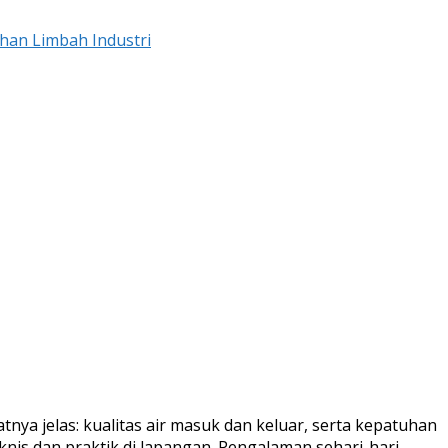
ahan Limbah Industri
tnya jelas: kualitas air masuk dan keluar, serta kepatuhan
eknis dan praktik di lapangan. Pengalaman sehari-hari