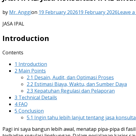
by
Mr. Anggi
on
19 February 2026
19 February 2026
Leave 
JASA IPAL
Introduction
Contents
1
Introduction
2
Main Points
2.1
Desain, Audit, dan Optimasi Proses
2.2
Estimasi Biaya, Waktu, dan Sumber Daya
2.3
Kepatuhan Regulasi dan Pelaporan
3
Technical Details
4
FAQ
5
Conclusion
5.1
Ingin tahu lebih lanjut tentang jasa konsulta
Pagi ini saya bangun lebih awal, menatap pipa-pipa di fasi
terhadap regulasi lingkungan. Dalam perjalanan karier say