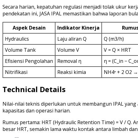
Secara harian, kepatuhan regulasi menjadi tolak ukur kerj
pendekatan ini, JASA IPAL memastikan bahwa laporan bulan
Aspek Desain
Indikator Kinerja
Rumus
Hydraulics
Laju aliran Q
Q (m3/h)
Volume Tank
Volume V
V = Q × HRT
Efisiensi Pengolahan
Removal η
η = (C_in − C_o
Nitrifikasi
Reaksi kimia
NH4⁺ + 2 O2 →
Technical Details
Nilai-nilai teknis diperlukan untuk membangun IPAL ya
kapasitas dan operasi harian.
Rumus pertama: HRT (Hydraulic Retention Time) = V / Q. Art
besar HRT, semakin lama waktu kontak antara limbah dan 