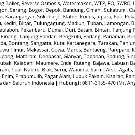
 Boiler, Reverse Osmosis, Watermaker , WTP, RO, SWRO, IPA
gon, Serang, Bogor, Depok, Bandung, Cimahi, Sukabumi, Ci
, Karanganyar, Sukoharjo, Klaten, Kudus, Jepara, Pati, Peka
, Kediri, Blitar, Tulungagung, Madiun, Tuban, Lamongan, B
aboh, Pekanbaru, Dumai, Duri, Batam, Bintan, Tanjung Pin
 Pinang, Tanjung Pandan, Bengkulu, Padang, Pariaman, Bu
da, Bontang, Sangatta, Kutai Kartanegara, Tarakan, Tanju
Luwu Timur, Makassar, Gowa, Maros, Bantaeng, Parepare, 
upang, Mataram, Denpasar, Gianyar, Tabanan, Badung, Sing
ak, Kalabahi, Maumere, Ende, Ruteng, Bajawa, Labuan Baj
am, Tual, Nabire, Biak, Serui, Wamena, Sarmi, Arso, Agat
ra Enim, Prabumulih, Pagar Alam, Lubuk Pakam, Kisaran, Rant
dan Seluruh Indonesia | Hubungi : 0811-3155-470 (Mr. Anggi