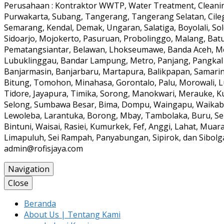
Perusahaan : Kontraktor WWTP, Water Treatment, Cleaning
Purwakarta, Subang, Tangerang, Tangerang Selatan, Cile
Semarang, Kendal, Demak, Ungaran, Salatiga, Boyolali, Solo
Sidoarjo, Mojokerto, Pasuruan, Probolinggo, Malang, Batu
Pematangsiantar, Belawan, Lhokseumawe, Banda Aceh, Meul
Lubuklinggau, Bandar Lampung, Metro, Panjang, Pangkal
Banjarmasin, Banjarbaru, Martapura, Balikpapan, Samarin
Bitung, Tomohon, Minahasa, Gorontalo, Palu, Morowali, 
Tidore, Jayapura, Timika, Sorong, Manokwari, Merauke, K
Selong, Sumbawa Besar, Bima, Dompu, Waingapu, Waikabub
Lewoleba, Larantuka, Borong, Mbay, Tambolaka, Buru, Ser
Bintuni, Waisai, Rasiei, Kumurkek, Fef, Anggi, Lahat, Mua
Limapuluh, Sei Rampah, Panyabungan, Sipirok, dan Sibolga 
admin@rofisjaya.com
Navigation
Close
Beranda
About Us | Tentang Kami