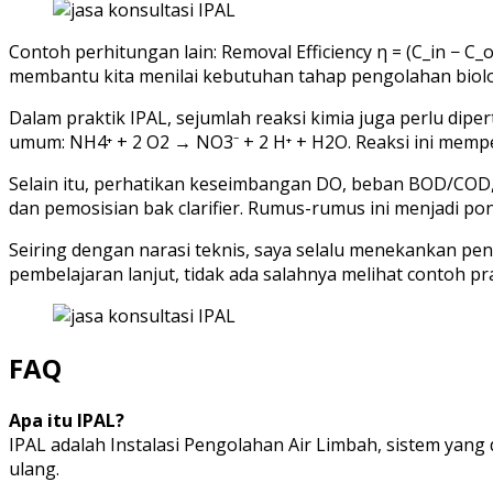
Contoh perhitungan lain: Removal Efficiency η = (C_in − C_
membantu kita menilai kebutuhan tahap pengolahan biologis
Dalam praktik IPAL, sejumlah reaksi kimia juga perlu di
umum: NH4⁺ + 2 O2 → NO3⁻ + 2 H⁺ + H2O. Reaksi ini mempe
Selain itu, perhatikan keseimbangan DO, beban BOD/COD,
dan pemosisian bak clarifier. Rumus-rumus ini menjadi po
Seiring dengan narasi teknis, saya selalu menekankan pende
pembelajaran lanjut, tidak ada salahnya melihat contoh pr
FAQ
Apa itu IPAL?
IPAL adalah Instalasi Pengolahan Air Limbah, sistem yan
ulang.