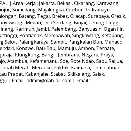
L | Area Kerja : Jakarta, Bekasi, Cikarang, Karawang,
anjur, Sumedang, Majalengka, Cirebon, Indramayu,
longan, Batang, Tegal, Brebes, Cilacap, Surabaya, Gresik,
anyuwangi, Medan, Deli Serdang, Binjai, Tebing Tinggi,
ang, Karimun, Jambi, Palembang, Banyuasin, Ogan Ilir,
kittinggi, Pontianak, Mempawah, Singkawang, Ketapang,
ng Selor, Palangkaraya, Sampit, Pangkalan Bun, Manado,
Kendari, Konawe, Bau-Bau, Mamuju, Ambon, Ternate,
araja, Klungkung, Bangli, Jembrana, Negara, Praya,
o, Atambua, Kefamenanu, Soe, Rote Ndao, Sabu Raijua,
s, Tanah Merah, Merauke, Fakfak, Kaimana, Teminabuan,
au Prapat, Kabanjahe, Stabat, Sidikalang, Salak,
) | Email : admin@olah-air.com | Email :