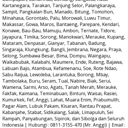
Kartanegara, Tarakan, Tanjung Selor, Palangkaraya,
Sampit, Pangkalan Bun, Manado, Bitung, Tomohon,
Minahasa, Gorontalo, Palu, Morowali, Luwu Timur,
Makassar, Gowa, Maros, Bantaeng, Parepare, Kendari,
Konawe, Bau-Bau, Mamuju, Ambon, Ternate, Tidore,
Jayapura, Timika, Sorong, Manokwari, Merauke, Kupang,
Mataram, Denpasar, Gianyar, Tabanan, Badung,
Singaraja, Klungkung, Bangli, Jembrana, Negara, Praya,
Selong, Sumbawa Besar, Bima, Dompu, Waingapu,
Waikabubak, Kalabahi, Maumere, Ende, Ruteng, Bajawa,
Labuan Bajo, Atambua, Kefamenanu, Soe, Rote Ndao,
Sabu Raijua, Lewoleba, Larantuka, Borong, Mbay,
Tambolaka, Buru, Seram, Tual, Nabire, Biak, Serui,
Wamena, Sarmi, Arso, Agats, Tanah Merah, Merauke,
Fakfak, Kaimana, Teminabuan, Bintuni, Waisai, Rasiei,
Kumurkek, Fef, Anggi, Lahat, Muara Enim, Prabumulih,
Pagar Alam, Lubuk Pakam, Kisaran, Rantau Prapat,
Kabanjahe, Stabat, Sidikalang, Salak, Limapuluh, Sei
Rampah, Panyabungan, Sipirok, dan Sibolga dan Seluruh
Indonesia | Hubungi : 0811-3155-470 (Mr. Anggi) | Email :