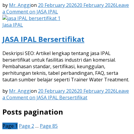
by
Mr. Anggi
on
20 February 2026
20 February 2026
Leave
a Comment
on JASA IPAL
Jasa IPAL
JASA IPAL Bersertifikat
Deskripsi SEO: Artikel lengkap tentang jasa IPAL
bersertifikat untuk fasilitas industri dan komersial.
Pembahasan standar, sertifikasi, keunggulan,
perhitungan teknis, tabel perbandingan, FAQ, serta
tautan sumber belajar seperti Trainer Water Treatment.
by
Mr. Anggi
on
20 February 2026
20 February 2026
Leave
a Comment
on JASA IPAL Bersertifikat
Posts pagination
Page
1
Page
2
…
Page
85