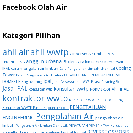
Facebook Olah Air
Kategori Pilihan
ahli air
ahli wwtp
air bersih
Air Limbah
ALAT
anggi nurbana
Boiler
cara kimia
cara mendesain
ENGINEERING
Cooling
IPAL
cara mengolah air limbah
Cara Pengolahan Limbah
chemical
Tower
DESAIN TEKNIS PEMBUATAN IPAL
Dasar Pengolahan Air Limbah
ipal
DOMESTIK
Engineering
Jasa Assessment WWTP
Jasa Cleaning Boiler
Jasa IPAL
konsultan wwtp
Kontraktor Ahli IPAL
konsultan wtp
kontraktor wwtp
Kontraktor WWTP Elektroplating
PENGETAHUAN
Kontraktor WWTP Farmasi
olah-air.com
Pengolahan Air
ENGINEERING
pengolahan air
limbah
Perusahaan
PERATURAN PEMERINTAH
Pengolahan Air Limbah Domestik
REVERSE OSMOSIS
Konsultan Lingkungan
perusahaan kontraktor ipal