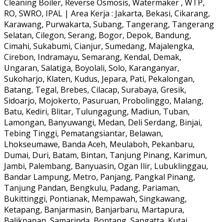
Cleaning Boiler, Reverse Osmosis, Watermaker , WTP,
RO, SWRO, IPAL | Area Kerja : Jakarta, Bekasi, Cikarang,
Karawang, Purwakarta, Subang, Tangerang, Tangerang
Selatan, Cilegon, Serang, Bogor, Depok, Bandung,
Cimahi, Sukabumi, Cianjur, Sumedang, Majalengka,
Cirebon, Indramayu, Semarang, Kendal, Demak,
Ungaran, Salatiga, Boyolali, Solo, Karanganyar,
Sukoharjo, Klaten, Kudus, Jepara, Pati, Pekalongan,
Batang, Tegal, Brebes, Cilacap, Surabaya, Gresik,
Sidoarjo, Mojokerto, Pasuruan, Probolinggo, Malang,
Batu, Kediri, Blitar, Tulungagung, Madiun, Tuban,
Lamongan, Banyuwangi, Medan, Deli Serdang, Binjai,
Tebing Tinggi, Pematangsiantar, Belawan,
Lhokseumawe, Banda Aceh, Meulaboh, Pekanbaru,
Dumai, Duri, Batam, Bintan, Tanjung Pinang, Karimun,
Jambi, Palembang, Banyuasin, Ogan Ilir, Lubuklinggau,
Bandar Lampung, Metro, Panjang, Pangkal Pinang,
Tanjung Pandan, Bengkulu, Padang, Pariaman,
Bukittinggi, Pontianak, Mempawah, Singkawang,
Ketapang, Banjarmasin, Banjarbaru, Martapura,
Balikpapan, Samarinda, Bontang, Sangatta, Kutai