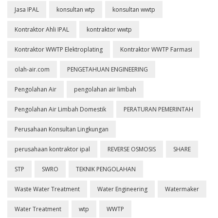
Jasa IPAL
konsultan wtp
konsultan wwtp
Kontraktor Ahli IPAL
kontraktor wwtp
Kontraktor WWTP Elektroplating
Kontraktor WWTP Farmasi
olah-air.com
PENGETAHUAN ENGINEERING
Pengolahan Air
pengolahan air limbah
Pengolahan Air Limbah Domestik
PERATURAN PEMERINTAH
Perusahaan Konsultan Lingkungan
perusahaan kontraktor ipal
REVERSE OSMOSIS
SHARE
STP
SWRO
TEKNIK PENGOLAHAN
Waste Water Treatment
Water Engineering
Watermaker
Water Treatment
wtp
WWTP