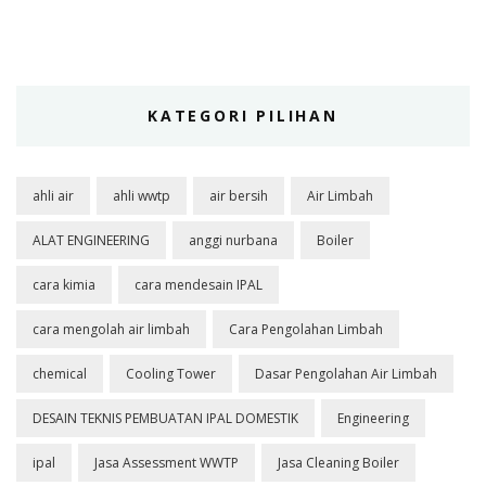
KATEGORI PILIHAN
ahli air
ahli wwtp
air bersih
Air Limbah
ALAT ENGINEERING
anggi nurbana
Boiler
cara kimia
cara mendesain IPAL
cara mengolah air limbah
Cara Pengolahan Limbah
chemical
Cooling Tower
Dasar Pengolahan Air Limbah
DESAIN TEKNIS PEMBUATAN IPAL DOMESTIK
Engineering
ipal
Jasa Assessment WWTP
Jasa Cleaning Boiler