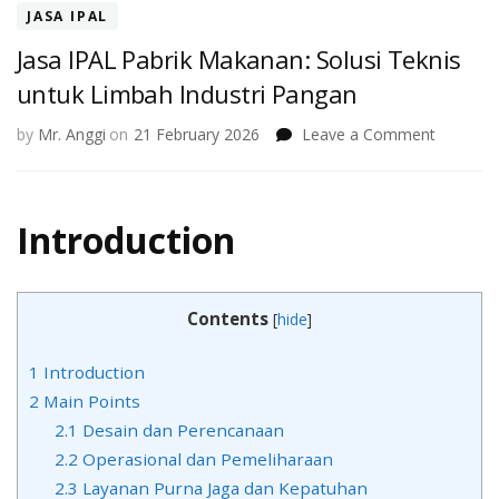
JASA IPAL
Jasa IPAL Pabrik Makanan: Solusi Teknis
untuk Limbah Industri Pangan
on
by
Mr. Anggi
on
21 February 2026
Leave a Comment
Jasa
IPAL
Pabrik
Introduction
Makanan
Solusi
Teknis
untuk
Contents
[
hide
]
Limbah
Industri
Pangan
1
Introduction
2
Main Points
2.1
Desain dan Perencanaan
2.2
Operasional dan Pemeliharaan
2.3
Layanan Purna Jaga dan Kepatuhan