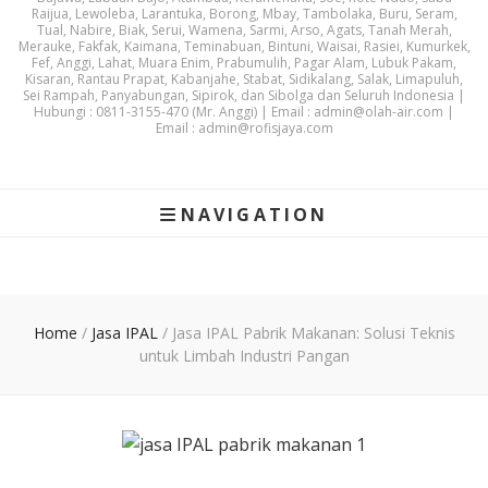
Raijua, Lewoleba, Larantuka, Borong, Mbay, Tambolaka, Buru, Seram,
Tual, Nabire, Biak, Serui, Wamena, Sarmi, Arso, Agats, Tanah Merah,
Merauke, Fakfak, Kaimana, Teminabuan, Bintuni, Waisai, Rasiei, Kumurkek,
Fef, Anggi, Lahat, Muara Enim, Prabumulih, Pagar Alam, Lubuk Pakam,
Kisaran, Rantau Prapat, Kabanjahe, Stabat, Sidikalang, Salak, Limapuluh,
Sei Rampah, Panyabungan, Sipirok, dan Sibolga dan Seluruh Indonesia |
Hubungi : 0811-3155-470 (Mr. Anggi) | Email : admin@olah-air.com |
Email : admin@rofisjaya.com
NAVIGATION
Home
/
Jasa IPAL
/
Jasa IPAL Pabrik Makanan: Solusi Teknis
untuk Limbah Industri Pangan