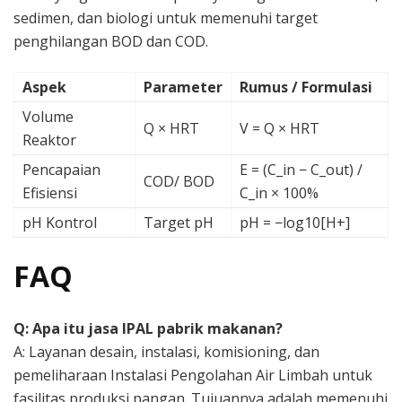
sedimen, dan biologi untuk memenuhi target
penghilangan BOD dan COD.
Aspek
Parameter
Rumus / Formulasi
Volume
Q × HRT
V = Q × HRT
Reaktor
Pencapaian
E = (C_in − C_out) /
COD/ BOD
Efisiensi
C_in × 100%
pH Kontrol
Target pH
pH = −log10[H+]
FAQ
Q: Apa itu jasa IPAL pabrik makanan?
A: Layanan desain, instalasi, komisioning, dan
pemeliharaan Instalasi Pengolahan Air Limbah untuk
fasilitas produksi pangan. Tujuannya adalah memenuhi