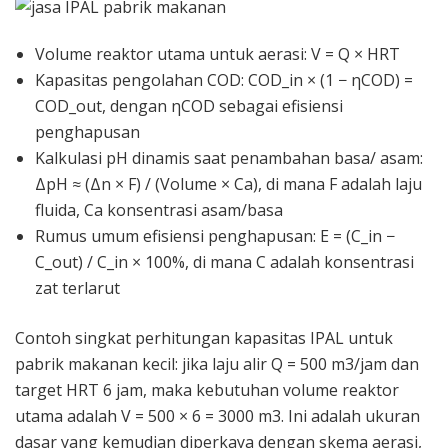
Volume reaktor utama untuk aerasi: V = Q × HRT
Kapasitas pengolahan COD: COD_in × (1 − ηCOD) =
COD_out, dengan ηCOD sebagai efisiensi
penghapusan
Kalkulasi pH dinamis saat penambahan basa/ asam:
ΔpH ≈ (Δn × F) / (Volume × Ca), di mana F adalah laju
fluida, Ca konsentrasi asam/basa
Rumus umum efisiensi penghapusan: E = (C_in −
C_out) / C_in × 100%, di mana C adalah konsentrasi
zat terlarut
Contoh singkat perhitungan kapasitas IPAL untuk
pabrik makanan kecil: jika laju alir Q = 500 m3/jam dan
target HRT 6 jam, maka kebutuhan volume reaktor
utama adalah V = 500 × 6 = 3000 m3. Ini adalah ukuran
dasar yang kemudian diperkaya dengan skema aerasi,