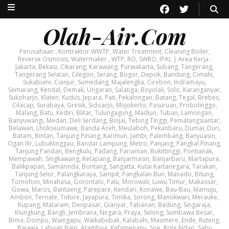
Olah-Air.Com
Perusahaan : Kontraktor WWTP, Water Treatment, Cleaning Boiler,
Reverse Osmosis, Watermaker , WTP, RO, SWRO, IPAL | Area Kerja :
Jakarta, Bekasi, Cikarang, Karawang, Purwakarta, Subang, Tangerang,
Tangerang Selatan, Cilegon, Serang, Bogor, Depok, Bandung, Cimahi,
Sukabumi, Cianjur, Sumedang, Majalengka, Cirebon, Indramayu,
Semarang, Kendal, Demak, Ungaran, Salatiga, Boyolali, Solo, Karanganyar,
Sukoharjo, Klaten, Kudus, Jepara, Pati, Pekalongan, Batang, Tegal, Brebes,
Cilacap, Surabaya, Gresik, Sidoarjo, Mojokerto, Pasuruan, Probolinggo,
Malang, Batu, Kediri, Blitar, Tulungagung, Madiun, Tuban, Lamongan,
Banyuwangi, Medan, Deli Serdang, Binjai, Tebing Tinggi, Pematangsiantar,
Belawan, Lhokseumawe, Banda Aceh, Meulaboh, Pekanbaru, Dumai, Duri,
Batam, Bintan, Tanjung Pinang, Karimun, Jambi, Palembang, Banyuasin,
Ogan Ilir, Lubuklinggau, Bandar Lampung, Metro, Panjang, Pangkal Pinang,
Tanjung Pandan, Bengkulu, Padang, Pariaman, Bukittinggi, Pontianak,
Mempawah, Singkawang, Ketapang, Banjarmasin, Banjarbaru, Martapura,
Balikpapan, Samarinda, Bontang, Sangatta, Kutai Kartanegara, Tarakan,
Tanjung Selor, Palangkaraya, Sampit, Pangkalan Bun, Manado, Bitung,
Tomohon, Minahasa, Gorontalo, Palu, Morowali, Luwu Timur, Makassar,
Gowa, Maros, Bantaeng, Parepare, Kendari, Konawe, Bau-Bau, Mamuju,
Ambon, Ternate, Tidore, Jayapura, Timika, Sorong, Manokwari, Merauke,
Kupang, Mataram, Denpasar, Gianyar, Tabanan, Badung, Singaraja,
Klungkung, Bangli, Jembrana, Negara, Praya, Selong, Sumbawa Besar,
Bima, Dompu, Waingapu, Waikabubak, Kalabahi, Maumere, Ende, Ruteng,
Bajawa, Labuan Bajo, Atambua, Kefamenanu, Soe, Rote Ndao, Sabu