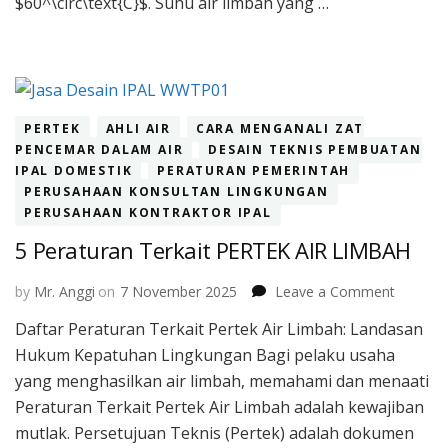
$60^\circ\text{C}$. Suhu air limbah yang …
PERTEK
AHLI AIR
CARA MENGANALI ZAT
PENCEMAR DALAM AIR
DESAIN TEKNIS PEMBUATAN
IPAL DOMESTIK
PERATURAN PEMERINTAH
PERUSAHAAN KONSULTAN LINGKUNGAN
PERUSAHAAN KONTRAKTOR IPAL
5 Peraturan Terkait PERTEK AIR LIMBAH
on
by
Mr. Anggi
on
7 November 2025
Leave a Comment
5
Daftar Peraturan Terkait Pertek Air Limbah: Landasan
Peratur
Hukum Kepatuhan Lingkungan Bagi pelaku usaha
Terkait
PERTEK
yang menghasilkan air limbah, memahami dan menaati
AIR
Peraturan Terkait Pertek Air Limbah adalah kewajiban
LIMBAH
mutlak. Persetujuan Teknis (Pertek) adalah dokumen