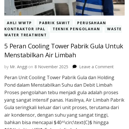
AHLI WWTP
PABRIK SAWIT
PERUSAHAAN
KONTRAKTOR IPAL
TEKNIK PENGOLAHAN
WASTE
WATER TREATMENT
5 Peran Cooling Tower Pabrik Gula Untuk
Menstabilkan Air Limbah
on
by
Mr. Anggi
on
8 November 2025
Leave a Comment
5
Peran Unit Cooling Tower Pabrik Gula dan Holding
Peran
Pond dalam Menstabilkan Suhu dan Debit Limbah
Cooling
Tower
Proses pengolahan tebu menjadi gula adalah proses
Pabrik
yang sangat intensif panas. Hasilnya, Air Limbah Pabrik
Gula
Gula seringkali keluar dari unit proses, terutama dari
Untuk
air kondensor, dengan suhu yang sangat tinggi,
Menstab
Air
bahkan bisa mencapai $40^\circ\text{C}$ hingga
Limbah