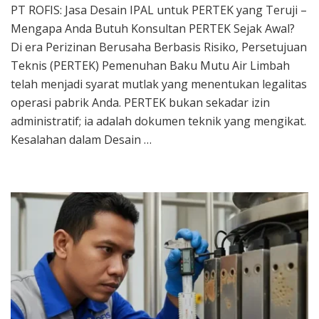
PT ROFIS: Jasa Desain IPAL untuk PERTEK yang Teruji –
Pertek
Mengapa Anda Butuh Konsultan PERTEK Sejak Awal?
PT
ROFIS:
Di era Perizinan Berusaha Berbasis Risiko, Persetujuan
Jasa
Teknis (PERTEK) Pemenuhan Baku Mutu Air Limbah
Desain
telah menjadi syarat mutlak yang menentukan legalitas
IPAL
operasi pabrik Anda. PERTEK bukan sekadar izin
untuk
PERTEK
administratif; ia adalah dokumen teknik yang mengikat.
Air
Kesalahan dalam Desain …