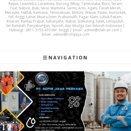
Raijua, Lewoleba, Larantuka, Borong, Mbay, Tambolaka, Buru, Seram,
Tual, Nabire, Biak, Serui, Wamena, Sarmi, Arso, Agats, Tanah Merah,
Merauke, Fakfak, Kaimana, Teminabuan, Bintuni, Waisai, Rasiei, Kumurkek,
Fef, Anggi, Lahat, Muara Enim, Prabumulih, Pagar Alam, Lubuk Pakam,
Kisaran, Rantau Prapat, Kabanjahe, Stabat, Sidikalang, Salak, Limapuluh,
Sei Rampah, Panyabungan, Sipirok, dan Sibolga dan Seluruh Indonesia |
Hubungi : 0811-3155-470 (Mr. Anggi) | Email : admin@olah-air.com |
Email : admin@rofisjaya.com
NAVIGATION