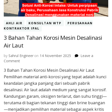
AHLI AIR
KONSULTAN WTP
PERUSAHAAN
KONTRAKTOR IPAL
3 Bahan Tahan Korosi Mesin Desalinasi
Air Laut
by
Sahrul Engineer
on
14 November 2025
Leave a
on
Comment
3
3 Bahan Tahan Korosi Mesin Desalinasi Air Laut
Bahan
Pemilihan material anti-korosi yang tepat adalah kunci
Tahan
Korosi
keandalan jangka panjang dari sebuah pabrik
Mesin
desalinasi. Air laut adalah medium yang sangat korosif.
Desalinasi
Kandungan garam, oksigen terlarut, dan suhu tinggi—
Air
terutama di bagian tekanan tinggi dan brine buangan
Laut
—menjadikan pemilihan material sebagai aspek kritis