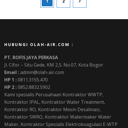
Page
Page
1
2
pagination
HUBUNGI OLAH-AIR.COM :
PT. ROFIS JAYA PERKASA
Jl. Cifor – Situ Gede, KM 2,5. No.07, Kota Bogor
Email :
admin@olah-air.com
HP 1 :
0811.3155.470
HP 2 :
0852.8832.5902
Kami spesialis Perusahaan Kontraktor WWTP,
Kontraktor IPAL, Kontraktor Water Treatment,
Kontraktor RO, Kontraktor Mesin Desalinasi,
Kontraktor SWRO, Kontraktor Watermaker Water
Maker, Kontraktor Spesialis Elektrokoagulasi E-WTP