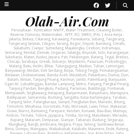
Olah-Air.Com
Perusahaan : Kontraktor WWTP, Water Treatment, Cleaning Boiler,
Reverse Osmosis, Watermaker , WTP, RO, SWRO, IPAL | Area Kerja :
Jakarta, Bekasi, Cikarang, Karawang, Purwakarta, Subang, Tangerang,
Tangerang Selatan, Cilegon, Serang, Bogor, Depok, Bandung, Cimahi,
Sukabumi, Cianjur, Sumedang, Majalengka, Cirebon, Indramayu,
Semarang, Kendal, Demak, Ungaran, Salatiga, Boyolali, Solo, Karanganyar,
Sukoharjo, Klaten, Kudus, Jepara, Pati, Pekalongan, Batang, Tegal, Brebes,
Cilacap, Surabaya, Gresik, Sidoarjo, Mojokerto, Pasuruan, Probolinggo,
Malang, Batu, Kediri, Blitar, Tulungagung, Madiun, Tuban, Lamongan,
Banyuwangi, Medan, Deli Serdang, Binjai, Tebing Tinggi, Pematangsiantar,
Belawan, Lhokseumawe, Banda Aceh, Meulaboh, Pekanbaru, Dumai, Duri,
Batam, Bintan, Tanjung Pinang, Karimun, Jambi, Palembang, Banyuasin,
Ogan Ilir, Lubuklinggau, Bandar Lampung, Metro, Panjang, Pangkal Pinang,
Tanjung Pandan, Bengkulu, Padang, Pariaman, Bukittinggi, Pontianak,
Mempawah, Singkawang, Ketapang, Banjarmasin, Banjarbaru, Martapura,
Balikpapan, Samarinda, Bontang, Sangatta, Kutai Kartanegara, Tarakan,
Tanjung Selor, Palangkaraya, Sampit, Pangkalan Bun, Manado, Bitung,
Tomohon, Minahasa, Gorontalo, Palu, Morowali, Luwu Timur, Makassar,
Gowa, Maros, Bantaeng, Parepare, Kendari, Konawe, Bau-Bau, Mamuju,
Ambon, Ternate, Tidore, Jayapura, Timika, Sorong, Manokwari, Merauke,
Kupang, Mataram, Denpasar, Gianyar, Tabanan, Badung, Singaraja,
Klungkung, Bangli, Jembrana, Negara, Praya, Selong, Sumbawa Besar,
Bima, Dompu, Waingapu, Waikabubak, Kalabahi, Maumere, Ende, Ruteng,
Bajawa, Labuan Bajo, Atambua, Kefamenanu, Soe, Rote Ndao, Sabu