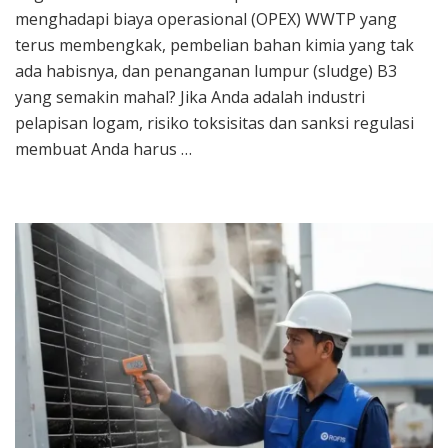
Kontrak
menghadapi biaya operasional (OPEX) WWTP yang
WWTP
terus membengkak, pembelian bahan kimia yang tak
Elektrop
ada habisnya, dan penanganan lumpur (sludge) B3
Terbaik
Berpen
yang semakin mahal? Jika Anda adalah industri
pelapisan logam, risiko toksisitas dan sanksi regulasi
membuat Anda harus …