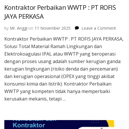
Kontraktor Perbaikan WWTP : PT ROFIS
JAYA PERKASA
on
by
Mr. Anggi
on
11 November 2025
Leave a Comment
Kontra
Kontraktor Perbaikan WWTP : PT ROFIS JAYA PERKASA,
Perbai
Solusi Total Material Ramah Lingkungan dan
WWTP
:
Elektrokoagulasi IPAL atau WWTP yang beroperasi
PT
dengan proses usang adalah sumber kerugian ganda:
ROFIS
kerugian lingkungan (risiko denda dan pencemaran)
JAYA
dan kerugian operasional (OPEX yang tinggi akibat
PERKA
konsumsi kimia dan listrik). Kontraktor Perbaikan
WWTP yang kompeten tidak hanya memperbaiki
kerusakan mekanis, tetapi …