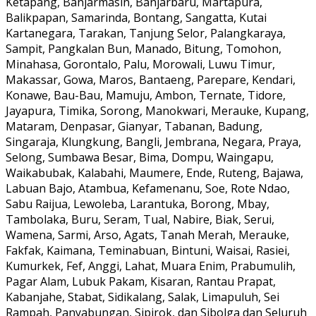
Ketapang, Banjarmasin, Banjarbaru, Martapura,
Balikpapan, Samarinda, Bontang, Sangatta, Kutai
Kartanegara, Tarakan, Tanjung Selor, Palangkaraya,
Sampit, Pangkalan Bun, Manado, Bitung, Tomohon,
Minahasa, Gorontalo, Palu, Morowali, Luwu Timur,
Makassar, Gowa, Maros, Bantaeng, Parepare, Kendari,
Konawe, Bau-Bau, Mamuju, Ambon, Ternate, Tidore,
Jayapura, Timika, Sorong, Manokwari, Merauke, Kupang,
Mataram, Denpasar, Gianyar, Tabanan, Badung,
Singaraja, Klungkung, Bangli, Jembrana, Negara, Praya,
Selong, Sumbawa Besar, Bima, Dompu, Waingapu,
Waikabubak, Kalabahi, Maumere, Ende, Ruteng, Bajawa,
Labuan Bajo, Atambua, Kefamenanu, Soe, Rote Ndao,
Sabu Raijua, Lewoleba, Larantuka, Borong, Mbay,
Tambolaka, Buru, Seram, Tual, Nabire, Biak, Serui,
Wamena, Sarmi, Arso, Agats, Tanah Merah, Merauke,
Fakfak, Kaimana, Teminabuan, Bintuni, Waisai, Rasiei,
Kumurkek, Fef, Anggi, Lahat, Muara Enim, Prabumulih,
Pagar Alam, Lubuk Pakam, Kisaran, Rantau Prapat,
Kabanjahe, Stabat, Sidikalang, Salak, Limapuluh, Sei
Rampah, Panyabungan, Sipirok, dan Sibolga dan Seluruh