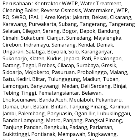
Perusahaan : Kontraktor WWTP, Water Treatment,
Cleaning Boiler, Reverse Osmosis, Watermaker , WTP,
RO, SWRO, IPAL | Area Kerja : Jakarta, Bekasi, Cikarang,
Karawang, Purwakarta, Subang, Tangerang, Tangerang
Selatan, Cilegon, Serang, Bogor, Depok, Bandung,
Cimahi, Sukabumi, Cianjur, Sumedang, Majalengka,
Cirebon, Indramayu, Semarang, Kendal, Demak,
Ungaran, Salatiga, Boyolali, Solo, Karanganyar,
Sukoharjo, Klaten, Kudus, Jepara, Pati, Pekalongan,
Batang, Tegal, Brebes, Cilacap, Surabaya, Gresik,
Sidoarjo, Mojokerto, Pasuruan, Probolinggo, Malang,
Batu, Kediri, Blitar, Tulungagung, Madiun, Tuban,
Lamongan, Banyuwangi, Medan, Deli Serdang, Binjai,
Tebing Tinggi, Pematangsiantar, Belawan,
Lhokseumawe, Banda Aceh, Meulaboh, Pekanbaru,
Dumai, Duri, Batam, Bintan, Tanjung Pinang, Karimun,
Jambi, Palembang, Banyuasin, Ogan Ilir, Lubuklinggau,
Bandar Lampung, Metro, Panjang, Pangkal Pinang,
Tanjung Pandan, Bengkulu, Padang, Pariaman,
Bukittinggi, Pontianak, Mempawah, Singkawang,