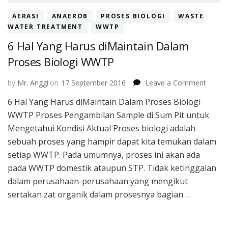
AERASI
ANAEROB
PROSES BIOLOGI
WASTE
WATER TREATMENT
WWTP
6 Hal Yang Harus diMaintain Dalam
Proses Biologi WWTP
on
by
Mr. Anggi
on
17 September 2016
Leave a Comment
6
6 Hal Yang Harus diMaintain Dalam Proses Biologi
Hal
WWTP Proses Pengambilan Sample di Sum Pit untuk
Yang
Harus
Mengetahui Kondisi Aktual Proses biologi adalah
diMain
sebuah proses yang hampir dapat kita temukan dalam
Dalam
setiap WWTP. Pada umumnya, proses ini akan ada
Prose
pada WWTP domestik ataupun STP. Tidak ketinggalan
Biolog
WWTP
dalam perusahaan-perusahaan yang mengikut
sertakan zat organik dalam prosesnya bagian …