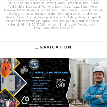
Raijua, Lewoleba, Larantuka, Borong, Mbay, Tambolaka, Buru, Seram,
Tual, Nabire, Biak, Serui, Wamena, Sarmi, Arso, Agats, Tanah Merah,
Merauke, Fakfak, Kaimana, Teminabuan, Bintuni, Waisai, Rasiei, Kumurkek,
Fef, Anggi, Lahat, Muara Enim, Prabumulih, Pagar Alam, Lubuk Pakam,
Kisaran, Rantau Prapat, Kabanjahe, Stabat, Sidikalang, Salak, Limapuluh,
Sei Rampah, Panyabungan, Sipirok, dan Sibolga dan Seluruh Indonesia |
Hubungi : 0811-3155-470 (Mr. Anggi) | Email : admin@olah-air.com |
Email : admin@rofisjaya.com
NAVIGATION