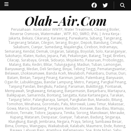
Olah-Air.Com
Perusahaan : Kontraktor WWTP, Water Treatment, Cleaning Boiler,
Reverse Osmosis, Watermaker , WTP, RO, SWRO, IPAL | Area Kerja :
Jakarta, Bekasi, Cikarang, Karawang, Purwakarta, Subang, Tangerang,
Tangerang Selatan, Cilegon, Serang, Bogor, Depok, Bandung, Cimahi,
Sukabumi, Cianjur, Sumedang, Majalengka, Cirebon, Indramayu,
Semarang, Kendal, Demak, Ungaran, Salatiga, Boyolali, Solo, Karanganyar,
Sukoharjo, Klaten, Kudus, Jepara, Pati, Pekalongan, Batang, Tegal, Brebes,
Cilacap, Surabaya, Gresik, Sidoarjo, Mojokerto, Pasuruan, Probolinggo,
Malang, Batu, Kediri, Blitar, Tulungagung, Madiun, Tuban, Lamongan,
Banyuwangi, Medan, Deli Serdang, Binjai, Tebing Tinggi, Pematangsiantar,
Belawan, Lhokseumawe, Banda Aceh, Meulaboh, Pekanbaru, Dumai, Duri,
Batam, Bintan, Tanjung Pinang, Karimun, Jambi, Palembang, Banyuasin,
Ogan Ilir, Lubuklinggau, Bandar Lampung, Metro, Panjang, Pangkal Pinang,
Tanjung Pandan, Bengkulu, Padang, Pariaman, Bukittinggi, Pontianak,
Mempawah, Singkawang, Ketapang, Banjarmasin, Banjarbaru, Martapura,
Balikpapan, Samarinda, Bontang, Sangatta, Kutai Kartanegara, Tarakan,
Tanjung Selor, Palangkaraya, Sampit, Pangkalan Bun, Manado, Bitung,
Tomohon, Minahasa, Gorontalo, Palu, Morowali, Luwu Timur, Makassar,
Gowa, Maros, Bantaeng, Parepare, Kendari, Konawe, Bau-Bau, Mamuju,
Ambon, Ternate, Tidore, Jayapura, Timika, Sorong, Manokwari, Merauke,
Kupang, Mataram, Denpasar, Gianyar, Tabanan, Badung, Singaraja,
Klungkung, Bangli, Jembrana, Negara, Praya, Selong, Sumbawa Besar,
Bima, Dompu, Waingapu, Waikabubak, Kalabahi, Maumere, Ende, Ruteng,
Bajawa, Labuan Bajo, Atambua, Kefamenanu, Soe, Rote Ndao, Sabu