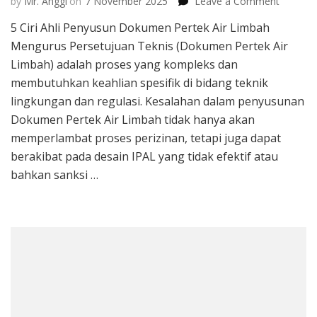
on
by
Mr. Anggi
on
7 November 2025
Leave a Comment
5
5 Ciri Ahli Penyusun Dokumen Pertek Air Limbah
Ciri
Mengurus Persetujuan Teknis (Dokumen Pertek Air
Ahli
Penyus
Limbah) adalah proses yang kompleks dan
Dokum
membutuhkan keahlian spesifik di bidang teknik
Pertek
lingkungan dan regulasi. Kesalahan dalam penyusunan
Air
Dokumen Pertek Air Limbah tidak hanya akan
Limbah
memperlambat proses perizinan, tetapi juga dapat
berakibat pada desain IPAL yang tidak efektif atau
bahkan sanksi …