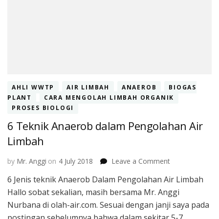
AHLI WWTP
AIR LIMBAH
ANAEROB
BIOGAS
PLANT
CARA MENGOLAH LIMBAH ORGANIK
PROSES BIOLOGI
6 Teknik Anaerob dalam Pengolahan Air
Limbah
on
by
Mr. Anggi
on
4 July 2018
Leave a Comment
6
6 Jenis teknik Anaerob Dalam Pengolahan Air Limbah
Teknik
Hallo sobat sekalian, masih bersama Mr. Anggi
Anaerob
dalam
Nurbana di olah-air.com. Sesuai dengan janji saya pada
Pengolahan
postingan sebelumnya bahwa dalam sekitar 5-7