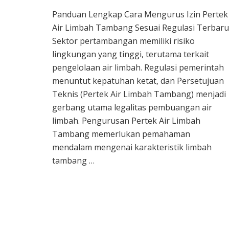
Cara
Panduan Lengkap Cara Mengurus Izin Pertek
Mengurus
Air Limbah Tambang Sesuai Regulasi Terbaru
Izin
Pertek
Sektor pertambangan memiliki risiko
Air
lingkungan yang tinggi, terutama terkait
Limbah
pengelolaan air limbah. Regulasi pemerintah
Tambang
menuntut kepatuhan ketat, dan Persetujuan
Teknis (Pertek Air Limbah Tambang) menjadi
gerbang utama legalitas pembuangan air
limbah. Pengurusan Pertek Air Limbah
Tambang memerlukan pemahaman
mendalam mengenai karakteristik limbah
tambang …