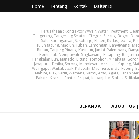
Home
Tentang
Kontak
Daftar Isi
Perusahaan : Kontraktor WWTP, Water Treatment, Cleanin
Tangerang, Tangerang Selatan, Cilegon, Serang, Bogor, Dep
Solo, Karanganyar, Sukoharjo, Klaten, Kudus, Jepara, Pat
Tulungagung, Madiun, Tuban, Lamongan, Banyuwangi, Medan
Bintan, Tanjung Pinang, Karimun, Jambi, Palembang, Banyu
Pontianak, Mempawah, Singkawang, Ketapang, Banjarmasin
Pangkalan Bun, Manado, Bitung, Tomohon, Minahasa, Goronta
Jayapura, Timika, Sorong, Manokwari, Merauke, Kupang, Ma
Waingapu, Waikabubak, Kalabahi, Maumere, Ende, Ruteng, Ba
Nabire, Biak, Serui, Wamena, Sarmi, Arso, Agats, Tanah Mer
Pakam, Kisaran, Rantau Prapat, Kabanjahe, Stabat, Sidikala
BERANDA
ABOUT US 