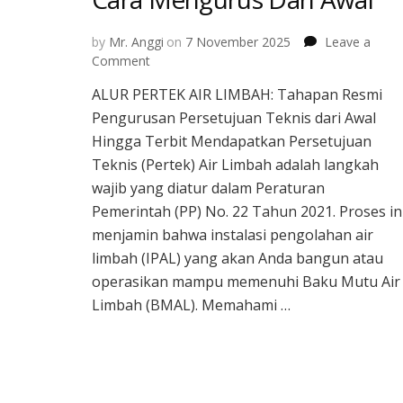
by
Mr. Anggi
on
7 November 2025
Leave a
on
Comment
ALUR
ALUR PERTEK AIR LIMBAH: Tahapan Resmi
PERTEK
Pengurusan Persetujuan Teknis dari Awal
Air
Limbah
Hingga Terbit Mendapatkan Persetujuan
:
Teknis (Pertek) Air Limbah adalah langkah
Cara
wajib yang diatur dalam Peraturan
Mengurus
Pemerintah (PP) No. 22 Tahun 2021. Proses in
Dari
Awal
menjamin bahwa instalasi pengolahan air
limbah (IPAL) yang akan Anda bangun atau
operasikan mampu memenuhi Baku Mutu Air
Limbah (BMAL). Memahami …