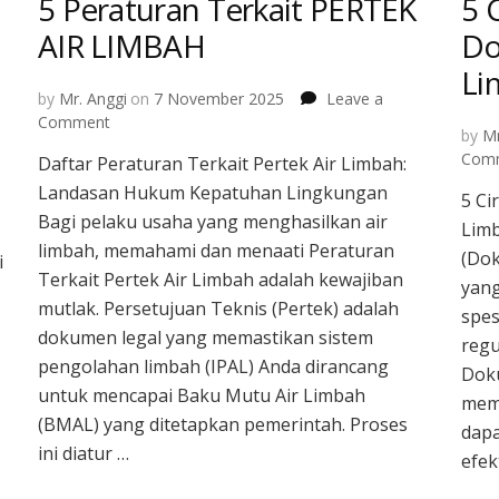
5 Peraturan Terkait PERTEK
5 
AIR LIMBAH
Do
Li
by
Mr. Anggi
on
7 November 2025
Leave a
on
Comment
by
Mr
5
Com
Daftar Peraturan Terkait Pertek Air Limbah:
Peraturan
Landasan Hukum Kepatuhan Lingkungan
Terkait
5 Ci
PERTEK
Bagi pelaku usaha yang menghasilkan air
Lim
AIR
limbah, memahami dan menaati Peraturan
(Dok
i
LIMBAH
Terkait Pertek Air Limbah adalah kewajiban
yan
mutlak. Persetujuan Teknis (Pertek) adalah
spes
dokumen legal yang memastikan sistem
regu
pengolahan limbah (IPAL) Anda dirancang
Doku
untuk mencapai Baku Mutu Air Limbah
memp
(BMAL) yang ditetapkan pemerintah. Proses
dapa
ini diatur …
efek