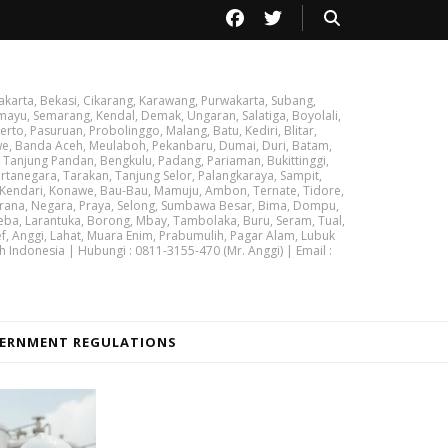
akarta, Bekasi, Cikarang, Karawang, Purwakarta, Subang,
ayu, Semarang, Kendal, Demak, Ungaran, Salatiga, Boyolali,
rto, Pasuruan, Probolinggo, Malang, Batu, Kediri, Blitar,
we, Banda Aceh, Meulaboh, Pekanbaru, Dumai, Duri, Batam,
 Tanjung Pandan, Bengkulu, Padang, Pariaman, Bukittinggi,
tanegara, Tarakan, Tanjung Selor, Palangkaraya, Sampit,
 Kendari, Konawe, Bau-Bau, Mamuju, Ambon, Ternate, Tidore,
brana, Negara, Praya, Selong, Sumbawa Besar, Bima, Dompu,
ba, Larantuka, Borong, Mbay, Tambolaka, Buru, Seram, Tual,
ef, Anggi, Lahat, Muara Enim, Prabumulih, Pagar Alam, Lubuk
h Indonesia | Hubungi : 0811-3155-470 (Mr. Anggi) | Email :
ERNMENT REGULATIONS