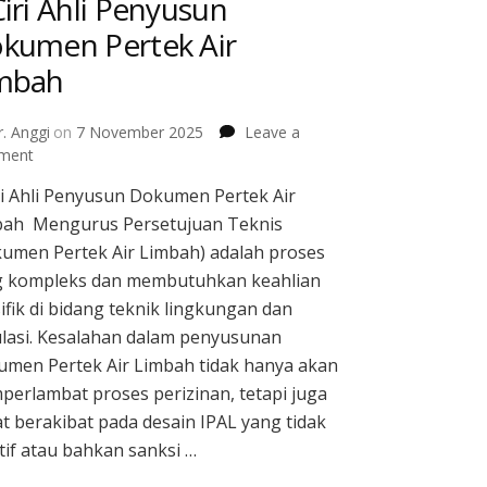
Ciri Ahli Penyusun
kumen Pertek Air
mbah
. Anggi
on
7 November 2025
Leave a
on
ment
5
ri Ahli Penyusun Dokumen Pertek Air
Ciri
bah Mengurus Persetujuan Teknis
Ahli
Penyusun
umen Pertek Air Limbah) adalah proses
Dokumen
g kompleks dan membutuhkan keahlian
Pertek
ifik di bidang teknik lingkungan dan
Air
lasi. Kesalahan dalam penyusunan
Limbah
men Pertek Air Limbah tidak hanya akan
erlambat proses perizinan, tetapi juga
t berakibat pada desain IPAL yang tidak
tif atau bahkan sanksi …