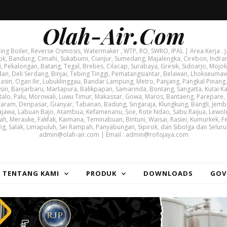
Olah-Air.Com
g Boiler, Reverse Osmosis, Watermaker , WTP, RO, SWRO, IPAL | Area Kerja : J
ok, Bandung, Cimahi, Sukabumi, Cianjur, Sumedang, Majalengka, Cirebon, Indram
i, Pekalongan, Batang, Tegal, Brebes, Cilacap, Surabaya, Gresik, Sidoarjo, Mojoke
, Deli Serdang, Binjai, Tebing Tinggi, Pematangsiantar, Belawan, Lhokseuma
asin, Ogan Ilir, Lubuklinggau, Bandar Lampung, Metro, Panjang, Pangkal Pinang,
, Banjarbaru, Martapura, Balikpapan, Samarinda, Bontang, Sangatta, Kutai Kar
lo, Palu, Morowali, Luwu Timur, Makassar, Gowa, Maros, Bantaeng, Parepare,
taram, Denpasar, Gianyar, Tabanan, Badung, Singaraja, Klungkung, Bangli, Jem
jawa, Labuan Bajo, Atambua, Kefamenanu, Soe, Rote Ndao, Sabu Raijua, Lewole
ah, Merauke, Fakfak, Kaimana, Teminabuan, Bintuni, Waisai, Rasiei, Kumurkek, F
ng, Salak, Limapuluh, Sei Rampah, Panyabungan, Sipirok, dan Sibolga dan Seluru
admin@olah-air.com | Email : admin@rofisjaya.com
| TENTANG KAMI
PRODUK
DOWNLOADS
GOV