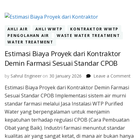
AHLI AIR
AHLI WWTP
KONTRAKTOR WWTP
PENGOLAHAN AIR
WASTE WATER TREATMENT
WATER TREATMENT
Estimasi Biaya Proyek dari Kontraktor
Demin Farmasi Sesuai Standar CPOB
on
by
Sahrul Engineer
on
30 January 2026
Leave a Comment
Esti
Estimasi Biaya Proyek dari Kontraktor Demin Farmasi
Bia
Sesuai Standar CPOB Implementasi sistem air murni
Pro
dari
standar farmasi melalui Jasa Instalasi WTP Purified
Kont
Water yang berpengalaman untuk menjamin
Dem
kepatuhan terhadap regulasi CPOB (Cara Pembuatan
Far
Obat yang Baik). Industri farmasi menuntut standar
Sesu
Sta
kualitas air yang sangat ketat, di mana air bukan hanya