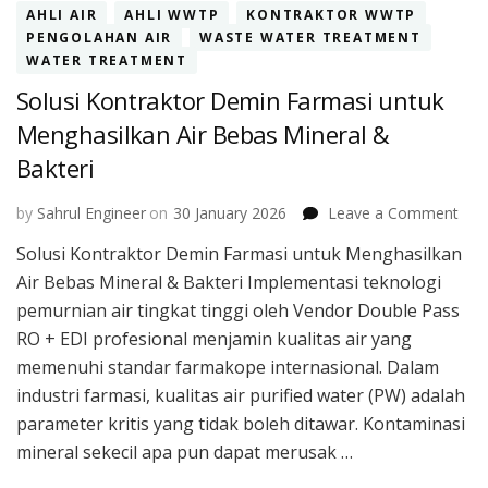
AHLI AIR
AHLI WWTP
KONTRAKTOR WWTP
PENGOLAHAN AIR
WASTE WATER TREATMENT
WATER TREATMENT
Solusi Kontraktor Demin Farmasi untuk
Menghasilkan Air Bebas Mineral &
Bakteri
on
by
Sahrul Engineer
on
30 January 2026
Leave a Comment
Solu
Solusi Kontraktor Demin Farmasi untuk Menghasilkan
Kont
Air Bebas Mineral & Bakteri Implementasi teknologi
Dem
Far
pemurnian air tingkat tinggi oleh Vendor Double Pass
unt
RO + EDI profesional menjamin kualitas air yang
Men
memenuhi standar farmakope internasional. Dalam
Air
industri farmasi, kualitas air purified water (PW) adalah
Beb
Mine
parameter kritis yang tidak boleh ditawar. Kontaminasi
&
mineral sekecil apa pun dapat merusak …
Bakt