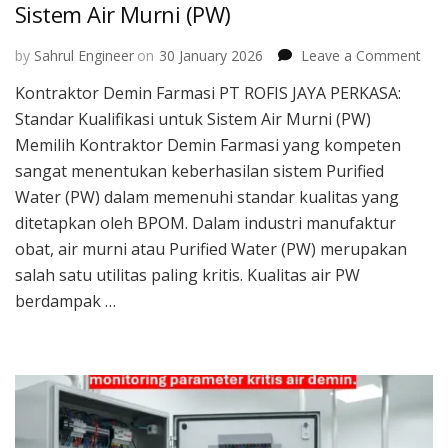
Sistem Air Murni (PW)
on
by
Sahrul Engineer
on
30 January 2026
Leave a Comment
Kont
Kontraktor Demin Farmasi PT ROFIS JAYA PERKASA:
Dem
Standar Kualifikasi untuk Sistem Air Murni (PW)
Far
PT
Memilih Kontraktor Demin Farmasi yang kompeten
ROF
sangat menentukan keberhasilan sistem Purified
JAY
Water (PW) dalam memenuhi standar kualitas yang
PER
ditetapkan oleh BPOM. Dalam industri manufaktur
Sta
Kual
obat, air murni atau Purified Water (PW) merupakan
unt
salah satu utilitas paling kritis. Kualitas air PW
Sis
berdampak …
Air
Mur
(PW