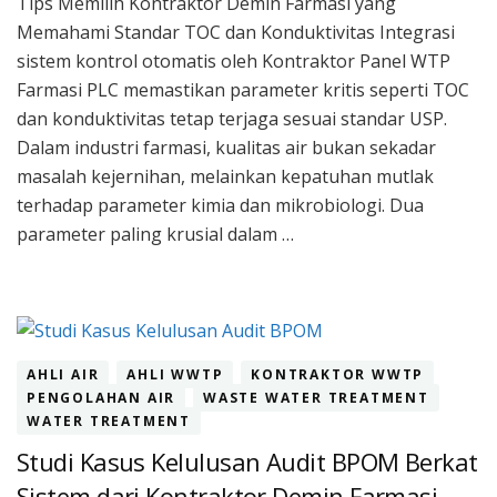
Tips Memilih Kontraktor Demin Farmasi yang
Mem
Memahami Standar TOC dan Konduktivitas Integrasi
Kont
Dem
sistem kontrol otomatis oleh Kontraktor Panel WTP
Far
Farmasi PLC memastikan parameter kritis seperti TOC
yan
dan konduktivitas tetap terjaga sesuai standar USP.
Mem
Dalam industri farmasi, kualitas air bukan sekadar
Sta
TO
masalah kejernihan, melainkan kepatuhan mutlak
dan
terhadap parameter kimia dan mikrobiologi. Dua
Kond
parameter paling krusial dalam …
AHLI AIR
AHLI WWTP
KONTRAKTOR WWTP
PENGOLAHAN AIR
WASTE WATER TREATMENT
WATER TREATMENT
Studi Kasus Kelulusan Audit BPOM Berkat
Sistem dari Kontraktor Demin Farmasi