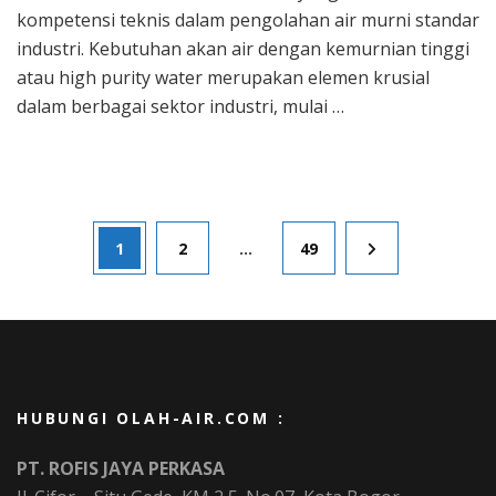
JAY
kompetensi teknis dalam pengolahan air murni standar
PER
industri. Kebutuhan akan air dengan kemurnian tinggi
Car
Mem
atau high purity water merupakan elemen krusial
unt
dalam berbagai sektor industri, mulai …
Keb
Air
Hig
Puri
Posts
Page
Page
Page
1
2
…
49
pagination
HUBUNGI OLAH-AIR.COM :
PT. ROFIS JAYA PERKASA