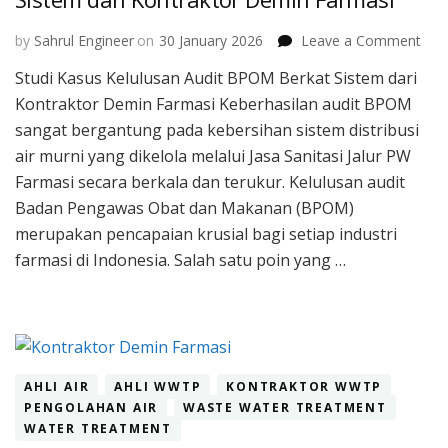
on
by
Sahrul Engineer
on
30 January 2026
Leave a Comment
Stud
Studi Kasus Kelulusan Audit BPOM Berkat Sistem dari
Kas
Kontraktor Demin Farmasi Keberhasilan audit BPOM
Kelu
Audi
sangat bergantung pada kebersihan sistem distribusi
BP
air murni yang dikelola melalui Jasa Sanitasi Jalur PW
Ber
Farmasi secara berkala dan terukur. Kelulusan audit
Sis
Badan Pengawas Obat dan Makanan (BPOM)
dari
Kont
merupakan pencapaian krusial bagi setiap industri
Dem
farmasi di Indonesia. Salah satu poin yang …
Far
AHLI AIR
AHLI WWTP
KONTRAKTOR WWTP
PENGOLAHAN AIR
WASTE WATER TREATMENT
WATER TREATMENT