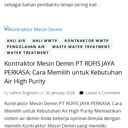
CP
sebagai bahan pembantu tetapi sering kali …
AHLI AIR
AHLI WWTP
KONTRAKTOR WWTP
PENGOLAHAN AIR
WASTE WATER TREATMENT
WATER TREATMENT
Kontraktor Mesin Demin PT ROFIS JAYA
PERKASA: Cara Memilih untuk Kebutuhan
Air High Purity
on
by
Sahrul Engineer
on
30 January 2026
Leave a Comment
Kont
Kontraktor Mesin Demin PT ROFIS JAYA PERKASA: Cara
Mes
Memilih untuk Kebutuhan Air High Purity Memastikan
Dem
PT
sistem air demin Anda bekerja optimal dimulai dengan
ROF
memilih Kontraktor Mesin Demin yang memiliki