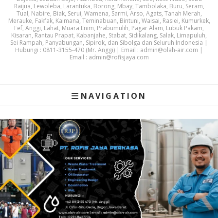
Raijua, Lewoleba, Larantuka, Borong, Mbay, Tambolaka, Buru, Seram,
Tual, Nabire, Biak, Serui, Wamena, Sarmi, Arso, Agats, Tanah Merah,
Merauke, Fakfak, Kaimana, Teminabuan, Bintuni, Waisai, Rasiei, Kumurkek,
Fef, Anggi, Lahat, Muara Enim, Prabumulih, Pagar Alam, Lubuk Pakam,
Kisaran, Rantau Prapat, Kabanjahe, Stabat, Sidikalang, Salak, Limapuluh,
Sei Rampah, Panyabungan, Sipirok, dan Sibolga dan Seluruh Indonesia |
Hubungi : 0811-3155-470 (Mr. Anggi) | Email : admin@olah-air.com |
Email : admin@rofisjaya.com
NAVIGATION