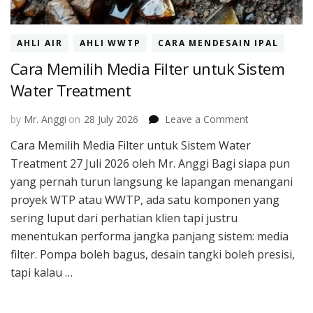
AHLI AIR
AHLI WWTP
CARA MENDESAIN IPAL
Cara Memilih Media Filter untuk Sistem
Water Treatment
on
by
Mr. Anggi
on
28 July 2026
Leave a Comment
Cara
Cara Memilih Media Filter untuk Sistem Water
Memilih
Treatment 27 Juli 2026 oleh Mr. Anggi Bagi siapa pun
Media
Filter
yang pernah turun langsung ke lapangan menangani
untuk
proyek WTP atau WWTP, ada satu komponen yang
Sistem
sering luput dari perhatian klien tapi justru
Water
menentukan performa jangka panjang sistem: media
Treatment
filter. Pompa boleh bagus, desain tangki boleh presisi,
tapi kalau …