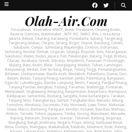
Olah-Air.Com
Perusahaan : Kontraktor WWTP, Water Treatment, Cleaning Boiler,
Reverse Osmosis, Watermaker , WTP, RO, SWRO, IPAL | Area Kerja :
Jakarta, Bekasi, Cikarang, Karawang, Purwakarta, Subang, Tangerang,
Tangerang Selatan, Cilegon, Serang, Bogor, Depok, Bandung, Cimahi,
Sukabumi, Cianjur, Sumedang, Majalengka, Cirebon, Indramayu,
Semarang, Kendal, Demak, Ungaran, Salatiga, Boyolali, Solo, Karanganyar,
Sukoharjo, Klaten, Kudus, Jepara, Pati, Pekalongan, Batang, Tegal, Brebes,
Cilacap, Surabaya, Gresik, Sidoarjo, Mojokerto, Pasuruan, Probolinggo,
Malang, Batu, Kediri, Blitar, Tulungagung, Madiun, Tuban, Lamongan,
Banyuwangi, Medan, Deli Serdang, Binjai, Tebing Tinggi, Pematangsiantar,
Belawan, Lhokseumawe, Banda Aceh, Meulaboh, Pekanbaru, Dumai, Duri,
Batam, Bintan, Tanjung Pinang, Karimun, Jambi, Palembang, Banyuasin,
Ogan Ilir, Lubuklinggau, Bandar Lampung, Metro, Panjang, Pangkal Pinang,
Tanjung Pandan, Bengkulu, Padang, Pariaman, Bukittinggi, Pontianak,
Mempawah, Singkawang, Ketapang, Banjarmasin, Banjarbaru, Martapura,
Balikpapan, Samarinda, Bontang, Sangatta, Kutai Kartanegara, Tarakan,
Tanjung Selor, Palangkaraya, Sampit, Pangkalan Bun, Manado, Bitung,
Tomohon, Minahasa, Gorontalo, Palu, Morowali, Luwu Timur, Makassar,
Gowa, Maros, Bantaeng, Parepare, Kendari, Konawe, Bau-Bau, Mamuju,
Ambon, Ternate, Tidore, Jayapura, Timika, Sorong, Manokwari, Merauke,
Kupang, Mataram, Denpasar, Gianyar, Tabanan, Badung, Singaraja,
Klungkung, Bangli, Jembrana, Negara, Praya, Selong, Sumbawa Besar,
Bima, Dompu, Waingapu, Waikabubak, Kalabahi, Maumere, Ende, Ruteng,
Bajawa, Labuan Bajo, Atambua, Kefamenanu, Soe, Rote Ndao, Sabu