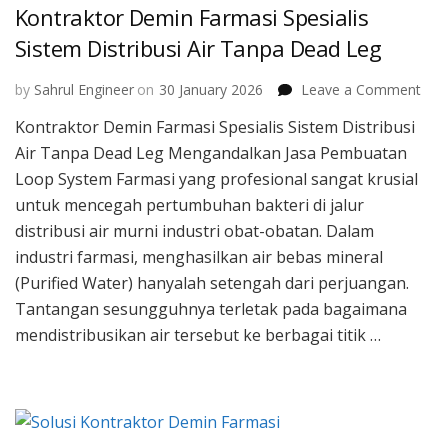
Kontraktor Demin Farmasi Spesialis
Sistem Distribusi Air Tanpa Dead Leg
on
by
Sahrul Engineer
on
30 January 2026
Leave a Comment
Kont
Kontraktor Demin Farmasi Spesialis Sistem Distribusi
Dem
Air Tanpa Dead Leg Mengandalkan Jasa Pembuatan
Far
Spes
Loop System Farmasi yang profesional sangat krusial
Sis
untuk mencegah pertumbuhan bakteri di jalur
Dist
distribusi air murni industri obat-obatan. Dalam
Air
industri farmasi, menghasilkan air bebas mineral
Tan
Dea
(Purified Water) hanyalah setengah dari perjuangan.
Leg
Tantangan sesungguhnya terletak pada bagaimana
mendistribusikan air tersebut ke berbagai titik …