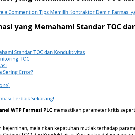
ve a Comment
on Tips Memilih Kontraktor Demin Farmasi 
masi yang Memahami Standar TOC dan
hami Standar TOC dan Konduktivitas
nitoring TOC
asi
 Sering Error?
zone)
masi Terbaik Sekarang!
anel WTP Farmasi PLC
memastikan parameter kritis seperti
ah kejernihan, melainkan kepatuhan mutlak terhadap parame
ic Carbon
(TOC) dan Konduktivitas. Kegagalan dalam menjag