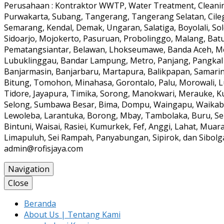
Perusahaan : Kontraktor WWTP, Water Treatment, Cleaning
Purwakarta, Subang, Tangerang, Tangerang Selatan, Cile
Semarang, Kendal, Demak, Ungaran, Salatiga, Boyolali, Solo
Sidoarjo, Mojokerto, Pasuruan, Probolinggo, Malang, Batu
Pematangsiantar, Belawan, Lhokseumawe, Banda Aceh, Meul
Lubuklinggau, Bandar Lampung, Metro, Panjang, Pangkal
Banjarmasin, Banjarbaru, Martapura, Balikpapan, Samarin
Bitung, Tomohon, Minahasa, Gorontalo, Palu, Morowali, 
Tidore, Jayapura, Timika, Sorong, Manokwari, Merauke, K
Selong, Sumbawa Besar, Bima, Dompu, Waingapu, Waikabub
Lewoleba, Larantuka, Borong, Mbay, Tambolaka, Buru, Ser
Bintuni, Waisai, Rasiei, Kumurkek, Fef, Anggi, Lahat, Mua
Limapuluh, Sei Rampah, Panyabungan, Sipirok, dan Sibolga 
admin@rofisjaya.com
Navigation
Close
Beranda
About Us | Tentang Kami