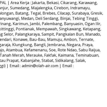
L | Area Kerja : Jakarta, Bekasi, Cikarang, Karawang,
anjur, Sumedang, Majalengka, Cirebon, Indramayu,
longan, Batang, Tegal, Brebes, Cilacap, Surabaya, Gresik,
anyuwangi, Medan, Deli Serdang, Binjai, Tebing Tinggi,
ang, Karimun, Jambi, Palembang, Banyuasin, Ogan Ilir,
kittinggi, Pontianak, Mempawah, Singkawang, Ketapang,
ng Selor, Palangkaraya, Sampit, Pangkalan Bun, Manado,
Kendari, Konawe, Bau-Bau, Mamuju, Ambon, Ternate,
araja, Klungkung, Bangli, Jembrana, Negara, Praya,
o, Atambua, Kefamenanu, Soe, Rote Ndao, Sabu Raijua,
s, Tanah Merah, Merauke, Fakfak, Kaimana, Teminabuan,
au Prapat, Kabanjahe, Stabat, Sidikalang, Salak,
) | Email : admin@olah-air.com | Email :