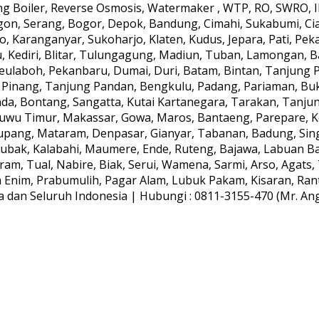
 Boiler, Reverse Osmosis, Watermaker , WTP, RO, SWRO, IPA
gon, Serang, Bogor, Depok, Bandung, Cimahi, Sukabumi, Ci
, Karanganyar, Sukoharjo, Klaten, Kudus, Jepara, Pati, Peka
, Kediri, Blitar, Tulungagung, Madiun, Tuban, Lamongan, B
aboh, Pekanbaru, Dumai, Duri, Batam, Bintan, Tanjung Pin
 Pinang, Tanjung Pandan, Bengkulu, Padang, Pariaman, Bu
da, Bontang, Sangatta, Kutai Kartanegara, Tarakan, Tanju
Luwu Timur, Makassar, Gowa, Maros, Bantaeng, Parepare, 
upang, Mataram, Denpasar, Gianyar, Tabanan, Badung, Sing
ak, Kalabahi, Maumere, Ende, Ruteng, Bajawa, Labuan Baj
am, Tual, Nabire, Biak, Serui, Wamena, Sarmi, Arso, Agat
ra Enim, Prabumulih, Pagar Alam, Lubuk Pakam, Kisaran, Rant
dan Seluruh Indonesia | Hubungi : 0811-3155-470 (Mr. Anggi