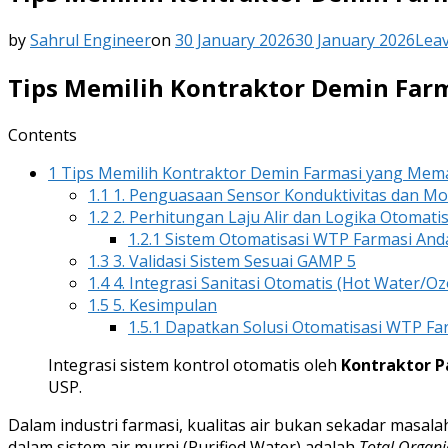
by
Sahrul Engineer
on
30 January 2026
30 January 2026
Lea
Tips Memilih Kontraktor Demin Far
Contents
1
Tips Memilih Kontraktor Demin Farmasi yang Mema
1.1
1. Penguasaan Sensor Konduktivitas dan Mo
1.2
2. Perhitungan Laju Alir dan Logika Otomatis
1.2.1
Sistem Otomatisasi WTP Farmasi Anda
1.3
3. Validasi Sistem Sesuai GAMP 5
1.4
4. Integrasi Sanitasi Otomatis (Hot Water/O
1.5
5. Kesimpulan
1.5.1
Dapatkan Solusi Otomatisasi WTP Far
Integrasi sistem kontrol otomatis oleh
Kontraktor P
USP.
Dalam industri farmasi, kualitas air bukan sekadar masal
dalam sistem air murni (Purified Water) adalah
Total Organ