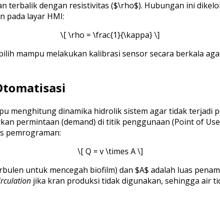
 terbalik dengan resistivitas ($\rho$). Hubungan ini dikelo
n pada layar HMI:
\[ \rho = \frac{1}{\kappa} \]
ilih mampu melakukan kalibrasi sensor secara berkala agar
Otomatisasi
 menghitung dinamika hidrolik sistem agar tidak terjadi 
an permintaan (demand) di titik penggunaan (Point of Use
sis pemrograman:
\[ Q = v \times A \]
urbulen untuk mencegah biofilm) dan $A$ adalah luas penam
irculation
jika kran produksi tidak digunakan, sehingga air t