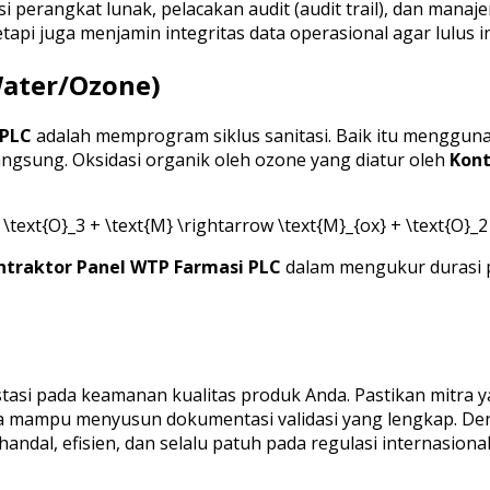
i perangkat lunak, pelacakan audit (audit trail), dan mana
etapi juga menjamin integritas data operasional agar lulus
 Water/Ozone)
 PLC
adalah memprogram siklus sanitasi. Baik itu menggunak
angsung. Oksidasi organik oleh ozone yang diatur oleh
Kont
[ \text{O}_3 + \text{M} \rightarrow \text{M}_{ox} + \text{O}_2 
ntraktor Panel WTP Farmasi PLC
dalam mengukur durasi 
tasi pada keamanan kualitas produk Anda. Pastikan mitra ya
rta mampu menyusun dokumentasi validasi yang lengkap. 
andal, efisien, dan selalu patuh pada regulasi internasional