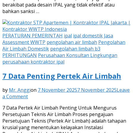
berakibat pada desain IPAL yang tidak efektif atau
bahkan sanksi …
PERATURAN PEMERINTAH
ipal
ipal domestik
Jasa
Assessment WWTP
pengolahan air limbah
Pengolahan
Air Limbah Domestik
pengolahan limbah b3
PERHITUNGAN
Perusahaan Konsultan Lingkungan
perusahaan kontraktor ipal
7 Data Penting Pertek Air Limbah
by
Mr. Anggi
on
7 November 2025
7 November 2025
Leave
on
a Comment
7
7 Data Pertek Air Limbah Penting Untuk Mengurus
Data
Persetujuan Teknis Air Limbah Proses pengajuan
Penting
Persetujuan Teknis (Pertek Air Limbah) adalah tahapan
Pertek
krusial yang menentukan kelayakan Instalasi
Air