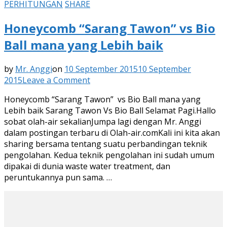
PERHITUNGAN
SHARE
Honeycomb “Sarang Tawon” vs Bio
Ball mana yang Lebih baik
by
Mr. Anggi
on
10 September 2015
10 September
on
2015
Leave a Comment
Honeycomb
Honeycomb “Sarang Tawon” vs Bio Ball mana yang
“Sarang
Lebih baik Sarang Tawon Vs Bio Ball Selamat Pagi.Hallo
Tawon”
sobat olah-air sekalianJumpa lagi dengan Mr. Anggi
vs
dalam postingan terbaru di Olah-air.comKali ini kita akan
Bio
sharing bersama tentang suatu perbandingan teknik
Ball
pengolahan. Kedua teknik pengolahan ini sudah umum
mana
dipakai di dunia waste water treatment, dan
yang
peruntukannya pun sama. …
Lebih
baik