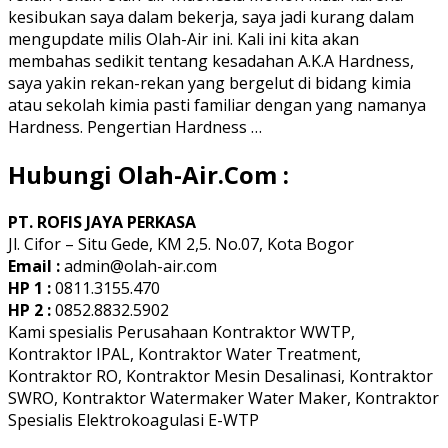
kesibukan saya dalam bekerja, saya jadi kurang dalam
Index
mengupdate milis Olah-Air ini. Kali ini kita akan
Langlier
membahas sedikit tentang kesadahan A.K.A Hardness,
–
saya yakin rekan-rekan yang bergelut di bidang kimia
Ryznar
atau sekolah kimia pasti familiar dengan yang namanya
Hardness. Pengertian Hardness …
Hubungi Olah-Air.Com :
PT. ROFIS JAYA PERKASA
Jl. Cifor – Situ Gede, KM 2,5. No.07, Kota Bogor
Email :
admin@olah-air.com
HP 1 :
0811.3155.470
HP 2 :
0852.8832.5902
Kami spesialis Perusahaan Kontraktor WWTP,
Kontraktor IPAL, Kontraktor Water Treatment,
Kontraktor RO, Kontraktor Mesin Desalinasi, Kontraktor
SWRO, Kontraktor Watermaker Water Maker, Kontraktor
Spesialis Elektrokoagulasi E-WTP