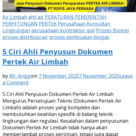
Air Limbah
ahli air
PERATURAN PEMERINTAH
PERHITUNGAN
PERTEK
Perusahaan Konsultan
Lingkungan
perusahaan kontraktor ipal
Proses Biologi
proses distribusi air
proses pembuatan biogas
5 Ciri Ahli Penyusun Dokumen
Pertek Air Limbah
by
Mr. Anggi
on
7 November 2025
7 November 2025
Leave
on
a Comment
5
5 Ciri Ahli Penyusun Dokumen Pertek Air Limbah
Ciri
Mengurus Persetujuan Teknis (Dokumen Pertek Air
Ahli
Limbah) adalah proses yang kompleks dan
Penyusun
membutuhkan keahlian spesifik di bidang teknik
Dokumen
lingkungan dan regulasi. Kesalahan dalam penyusunan
Pertek
Dokumen Pertek Air Limbah tidak hanya akan
Air
memperlambat proses perizinan, tetapi juga dapat
Limbah