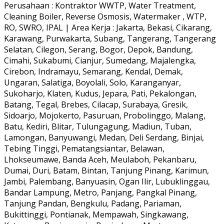
Perusahaan : Kontraktor WWTP, Water Treatment,
Cleaning Boiler, Reverse Osmosis, Watermaker , WTP,
RO, SWRO, IPAL | Area Kerja : Jakarta, Bekasi, Cikarang,
Karawang, Purwakarta, Subang, Tangerang, Tangerang
Selatan, Cilegon, Serang, Bogor, Depok, Bandung,
Cimahi, Sukabumi, Cianjur, Sumedang, Majalengka,
Cirebon, Indramayu, Semarang, Kendal, Demak,
Ungaran, Salatiga, Boyolali, Solo, Karanganyar,
Sukoharjo, Klaten, Kudus, Jepara, Pati, Pekalongan,
Batang, Tegal, Brebes, Cilacap, Surabaya, Gresik,
Sidoarjo, Mojokerto, Pasuruan, Probolinggo, Malang,
Batu, Kediri, Blitar, Tulungagung, Madiun, Tuban,
Lamongan, Banyuwangi, Medan, Deli Serdang, Binjai,
Tebing Tinggi, Pematangsiantar, Belawan,
Lhokseumawe, Banda Aceh, Meulaboh, Pekanbaru,
Dumai, Duri, Batam, Bintan, Tanjung Pinang, Karimun,
Jambi, Palembang, Banyuasin, Ogan Ilir, Lubuklinggau,
Bandar Lampung, Metro, Panjang, Pangkal Pinang,
Tanjung Pandan, Bengkulu, Padang, Pariaman,
Bukittinggi, Pontianak, Mempawah, Singkawang,