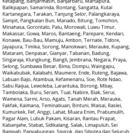
Ketapang, Banjarmasin, Banjarbaru, Martapura,
Balikpapan, Samarinda, Bontang, Sangatta, Kutai
Kartanegara, Tarakan, Tanjung Selor, Palangkaraya,
Sampit, Pangkalan Bun, Manado, Bitung, Tomohon,
Minahasa, Gorontalo, Palu, Morowali, Luwu Timur,
Makassar, Gowa, Maros, Bantaeng, Parepare, Kendari,
Konawe, Bau-Bau, Mamuju, Ambon, Ternate, Tidore,
Jayapura, Timika, Sorong, Manokwari, Merauke, Kupang,
Mataram, Denpasar, Gianyar, Tabanan, Badung,
Singaraja, Klungkung, Bangli, Jembrana, Negara, Praya,
Selong, Sumbawa Besar, Bima, Dompu, Waingapu,
Waikabubak, Kalabahi, Maumere, Ende, Ruteng, Bajawa,
Labuan Bajo, Atambua, Kefamenanu, Soe, Rote Ndao,
Sabu Raijua, Lewoleba, Larantuka, Borong, Mbay,
Tambolaka, Buru, Seram, Tual, Nabire, Biak, Serui,
Wamena, Sarmi, Arso, Agats, Tanah Merah, Merauke,
Fakfak, Kaimana, Teminabuan, Bintuni, Waisai, Rasiei,
Kumurkek, Fef, Anggi, Lahat, Muara Enim, Prabumulih,
Pagar Alam, Lubuk Pakam, Kisaran, Rantau Prapat,
Kabanjahe, Stabat, Sidikalang, Salak, Limapuluh, Sei
Rampah, Panyabungan, Sipirok, dan Sibolga dan Seluruh