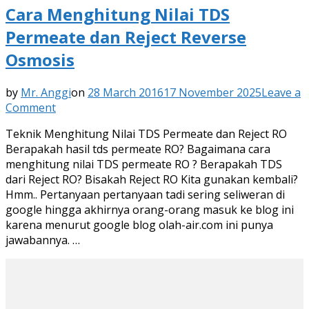
Cara Menghitung Nilai TDS
Permeate dan Reject Reverse
Osmosis
by
Mr. Anggi
on
28 March 2016
17 November 2025
Leave a
on
Comment
Cara
Teknik Menghitung Nilai TDS Permeate dan Reject RO
Menghitung
Berapakah hasil tds permeate RO? Bagaimana cara
Nilai
menghitung nilai TDS permeate RO ? Berapakah TDS
TDS
dari Reject RO? Bisakah Reject RO Kita gunakan kembali?
Permeate
Hmm.. Pertanyaan pertanyaan tadi sering seliweran di
dan
google hingga akhirnya orang-orang masuk ke blog ini
Reject
karena menurut google blog olah-air.com ini punya
Reverse
jawabannya. …
Osmosis