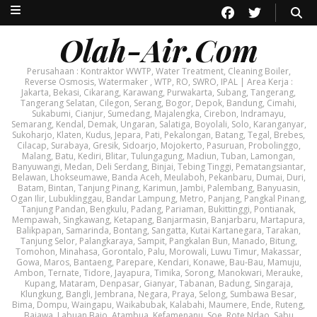
Olah-Air.Com
Perusahaan : Kontraktor WWTP, Water Treatment, Cleaning Boiler,
Reverse Osmosis, Watermaker , WTP, RO, SWRO, IPAL | Area Kerja :
Jakarta, Bekasi, Cikarang, Karawang, Purwakarta, Subang, Tangerang,
Tangerang Selatan, Cilegon, Serang, Bogor, Depok, Bandung, Cimahi,
Sukabumi, Cianjur, Sumedang, Majalengka, Cirebon, Indramayu,
Semarang, Kendal, Demak, Ungaran, Salatiga, Boyolali, Solo, Karanganyar,
Sukoharjo, Klaten, Kudus, Jepara, Pati, Pekalongan, Batang, Tegal, Brebes,
Cilacap, Surabaya, Gresik, Sidoarjo, Mojokerto, Pasuruan, Probolinggo,
Malang, Batu, Kediri, Blitar, Tulungagung, Madiun, Tuban, Lamongan,
Banyuwangi, Medan, Deli Serdang, Binjai, Tebing Tinggi, Pematangsiantar,
Belawan, Lhokseumawe, Banda Aceh, Meulaboh, Pekanbaru, Dumai, Duri,
Batam, Bintan, Tanjung Pinang, Karimun, Jambi, Palembang, Banyuasin,
Ogan Ilir, Lubuklinggau, Bandar Lampung, Metro, Panjang, Pangkal Pinang,
Tanjung Pandan, Bengkulu, Padang, Pariaman, Bukittinggi, Pontianak,
Mempawah, Singkawang, Ketapang, Banjarmasin, Banjarbaru, Martapura,
Balikpapan, Samarinda, Bontang, Sangatta, Kutai Kartanegara, Tarakan,
Tanjung Selor, Palangkaraya, Sampit, Pangkalan Bun, Manado, Bitung,
Tomohon, Minahasa, Gorontalo, Palu, Morowali, Luwu Timur, Makassar,
Gowa, Maros, Bantaeng, Parepare, Kendari, Konawe, Bau-Bau, Mamuju,
Ambon, Ternate, Tidore, Jayapura, Timika, Sorong, Manokwari, Merauke,
Kupang, Mataram, Denpasar, Gianyar, Tabanan, Badung, Singaraja,
Klungkung, Bangli, Jembrana, Negara, Praya, Selong, Sumbawa Besar,
Bima, Dompu, Waingapu, Waikabubak, Kalabahi, Maumere, Ende, Ruteng,
Bajawa, Labuan Bajo, Atambua, Kefamenanu, Soe, Rote Ndao, Sabu