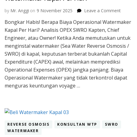
on
by
Mr. Anggi
on
9 November 2025
Leave a Comment
Perhitu
Bongkar Habis! Berapa Biaya Operasional Watermaker
Biaya
Kapal Per Hari? Analisis OPEX SWRO Kapten, Chief
Operasi
Waterm
Engineer, atau Owner! Ketika Anda memutuskan untuk
Kapal
menginstal watermaker (Sea Water Reverse Osmosis /
Per
SWRO) di kapal, keputusan terberat bukanlah Capital
Hari
Expenditure (CAPEX) awal, melainkan memprediksi
Operational Expenses (OPEX) jangka panjang. Biaya
Operasional Watermaker yang tidak terkontrol dapat
menguras keuntungan voyage …
REVERSE OSMOSIS
KONSULTAN WTP
SWRO
WATERMAKER