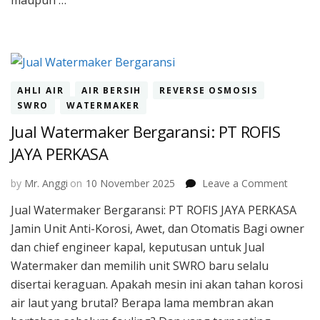
maupun …
AHLI AIR
AIR BERSIH
REVERSE OSMOSIS
SWRO
WATERMAKER
Jual Watermaker Bergaransi: PT ROFIS
JAYA PERKASA
on
by
Mr. Anggi
on
10 November 2025
Leave a Comment
Jual
Jual Watermaker Bergaransi: PT ROFIS JAYA PERKASA
Water
Jamin Unit Anti-Korosi, Awet, dan Otomatis Bagi owner
Bergar
PT
dan chief engineer kapal, keputusan untuk Jual
ROFIS
Watermaker dan memilih unit SWRO baru selalu
JAYA
disertai keraguan. Apakah mesin ini akan tahan korosi
PERKA
air laut yang brutal? Berapa lama membran akan