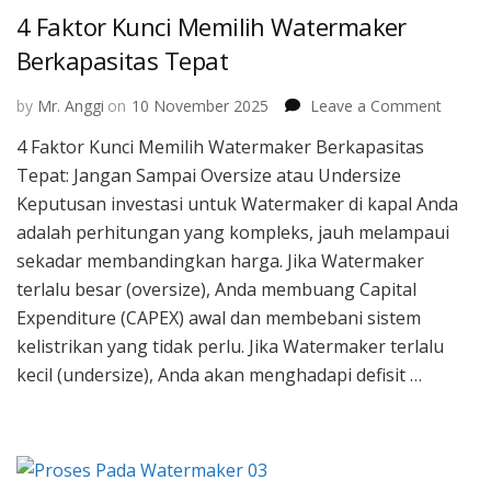
4 Faktor Kunci Memilih Watermaker
Berkapasitas Tepat
on
by
Mr. Anggi
on
10 November 2025
Leave a Comment
4
4 Faktor Kunci Memilih Watermaker Berkapasitas
Faktor
Tepat: Jangan Sampai Oversize atau Undersize
Kunci
Memili
Keputusan investasi untuk Watermaker di kapal Anda
Water
adalah perhitungan yang kompleks, jauh melampaui
Berkap
sekadar membandingkan harga. Jika Watermaker
Tepat
terlalu besar (oversize), Anda membuang Capital
Expenditure (CAPEX) awal dan membebani sistem
kelistrikan yang tidak perlu. Jika Watermaker terlalu
kecil (undersize), Anda akan menghadapi defisit …