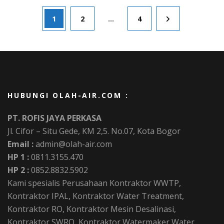
Posts
Page
Page
Page
1
2
…
4
pagination
HUBUNGI OLAH-AIR.COM :
PT. ROFIS JAYA PERKASA
Jl. Cifor – Situ Gede, KM 2,5. No.07, Kota Bogor
Email :
admin@olah-air.com
HP 1 :
0811.3155.470
HP 2 :
0852.8832.5902
Kami spesialis Perusahaan Kontraktor WWTP,
Kontraktor IPAL, Kontraktor Water Treatment,
Kontraktor RO, Kontraktor Mesin Desalinasi,
Kontraktor SWRO, Kontraktor Watermaker Water