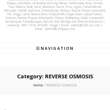
Raijua, Lewoleba, Larantuka, Borong, Mbay, Tambolaka, Buru, Seram,
Tual, Nabire, Biak, Serui, Wamena, Sarmi, Arso, Agats, Tanah Merah,
Merauke, Fakfak, Kaimana, Teminabuan, Bintuni, Waisai, Rasiei, Kumurkek,
Fef, Anggi, Lahat, Muara Enim, Prabumulih, Pagar Alam, Lubuk Pakam,
Kisaran, Rantau Prapat, Kabanjahe, Stabat, Sidikalang, Salak, Limapuluh,
Sei Rampah, Panyabungan, Sipirok, dan Sibolga dan Seluruh Indonesia |
Hubungi : 0811-3155-470 (Mr. Anggi) | Email : admin@olah-air.com |
Email : admin@rofisjaya.com
NAVIGATION
Category:
REVERSE OSMOSIS
Home
/
REVERSE OSMOSIS