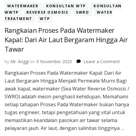
WATERMAKER
KONSULTAN WTP
KONSULTAN
WWTP
REVERSE OSMOSIS
SWRO
WATER
TREATMENT
WTP
Rangkaian Proses Pada Watermaker
Kapal: Dari Air Laut Bergaram Hingga Air
Tawar
on
by
Mr. Anggi
on
9 November 2025
Leave a Comment
Rangkai
Rangkaian Proses Pada Watermaker Kapal: Dari Air
Proses
Laut Bergaram Hingga Menjadi Permeate Murni Bagi
Pada
Waterm
awak kapal, watermaker (Sea Water Reverse Osmosis /
Kapal:
SWRO) adalah mesin penghasil kehidupan. Memahami
Dari
setiap tahapan Proses Pada Watermaker bukan hanya
Air
tugas engineer, tetapi pengetahuan yang vital untuk
Laut
Bergar
memastikan keandalan pasokan air tawar selama
Hingga
pelayaran jauh. Air laut, dengan salinitas tingginya …
Air