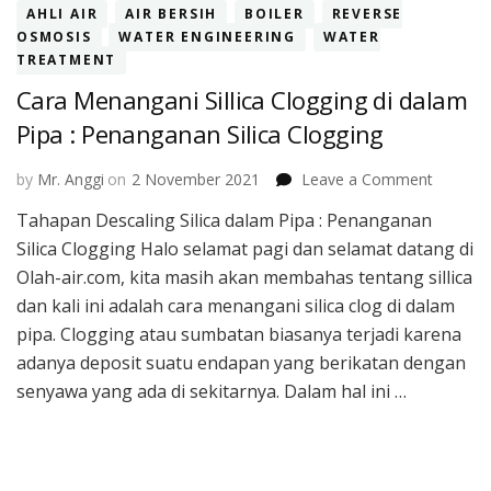
AHLI AIR
AIR BERSIH
BOILER
REVERSE
OSMOSIS
WATER ENGINEERING
WATER
TREATMENT
Cara Menangani Sillica Clogging di dalam
Pipa : Penanganan Silica Clogging
on
by
Mr. Anggi
on
2 November 2021
Leave a Comment
Cara
Tahapan Descaling Silica dalam Pipa : Penanganan
Menang
Silica Clogging Halo selamat pagi dan selamat datang di
Sillica
Cloggin
Olah-air.com, kita masih akan membahas tentang sillica
di
dan kali ini adalah cara menangani silica clog di dalam
dalam
pipa. Clogging atau sumbatan biasanya terjadi karena
Pipa
adanya deposit suatu endapan yang berikatan dengan
:
Penang
senyawa yang ada di sekitarnya. Dalam hal ini …
Silica
Cloggin