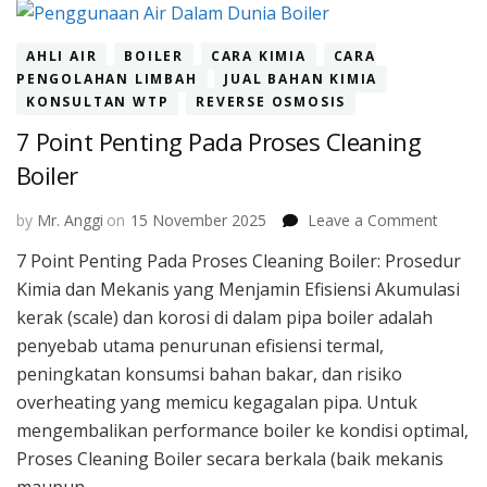
AHLI AIR
BOILER
CARA KIMIA
CARA
PENGOLAHAN LIMBAH
JUAL BAHAN KIMIA
KONSULTAN WTP
REVERSE OSMOSIS
7 Point Penting Pada Proses Cleaning
Boiler
on
by
Mr. Anggi
on
15 November 2025
Leave a Comment
7
7 Point Penting Pada Proses Cleaning Boiler: Prosedur
Point
Kimia dan Mekanis yang Menjamin Efisiensi Akumulasi
Pentin
Pada
kerak (scale) dan korosi di dalam pipa boiler adalah
Proses
penyebab utama penurunan efisiensi termal,
Cleani
peningkatan konsumsi bahan bakar, dan risiko
Boiler
overheating yang memicu kegagalan pipa. Untuk
mengembalikan performance boiler ke kondisi optimal,
Proses Cleaning Boiler secara berkala (baik mekanis