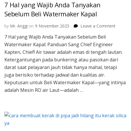
7 Hal yang Wajib Anda Tanyakan
Sebelum Beli Watermaker Kapal
on
by
Mr. Anggi
on
9 November 2025
Leave a Comment
7
7 Hal yang Wajib Anda Tanyakan Sebelum Beli
Hal
Watermaker Kapal: Panduan Sang Chief Engineer
yang
Wajib
Kapten, Chief! Air tawar adalah emas di tengah lautan.
Anda
Ketergantungan pada bunkering atau pasokan dari
Tanyak
darat saat pelayaran jauh tidak hanya mahal, tetapi
Sebelu
juga berisiko terhadap jadwal dan kualitas air.
Beli
Waterm
Keputusan untuk Beli Watermaker Kapal—yang intinya
Kapal
adalah Mesin RO air Laut—adalah …