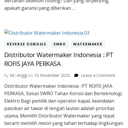
bertahan sebelum fouling? Dan yang terpenting,
apakah garansi yang diberikan …
REVERSE OSMOSIS
SWRO
WATERMAKER
Distributor Watermaker Indonesia : PT
ROFIS JAYA PERKASA
on
by
Mr. Anggi
on
10 November 2025
Leave a Comment
Distrib
Distributor Watermaker Indonesia : PT ROFIS JAYA
Water
PERKASA, Solusi SWRO Tahan Korosi dan Berteknologi
Indone
:
Elektro Bagi pemilik dan operator kapal, keandalan
PT
pasokan air tawar di tengah lautan adalah prioritas
ROFIS
utama. Memilih Distributor Watermaker yang tepat
JAYA
berarti memilih mesin yang tahan terhadap lingkungan
PERKA