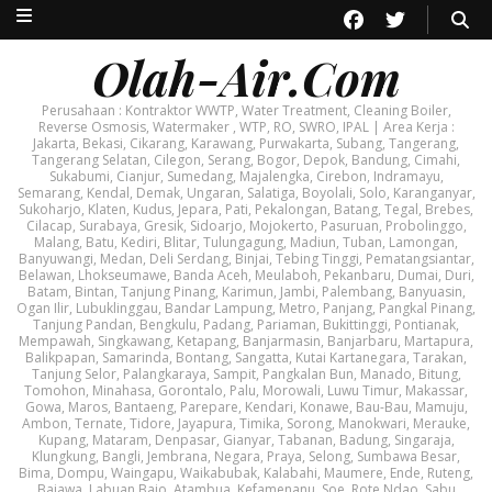
Olah-Air.Com
Perusahaan : Kontraktor WWTP, Water Treatment, Cleaning Boiler,
Reverse Osmosis, Watermaker , WTP, RO, SWRO, IPAL | Area Kerja :
Jakarta, Bekasi, Cikarang, Karawang, Purwakarta, Subang, Tangerang,
Tangerang Selatan, Cilegon, Serang, Bogor, Depok, Bandung, Cimahi,
Sukabumi, Cianjur, Sumedang, Majalengka, Cirebon, Indramayu,
Semarang, Kendal, Demak, Ungaran, Salatiga, Boyolali, Solo, Karanganyar,
Sukoharjo, Klaten, Kudus, Jepara, Pati, Pekalongan, Batang, Tegal, Brebes,
Cilacap, Surabaya, Gresik, Sidoarjo, Mojokerto, Pasuruan, Probolinggo,
Malang, Batu, Kediri, Blitar, Tulungagung, Madiun, Tuban, Lamongan,
Banyuwangi, Medan, Deli Serdang, Binjai, Tebing Tinggi, Pematangsiantar,
Belawan, Lhokseumawe, Banda Aceh, Meulaboh, Pekanbaru, Dumai, Duri,
Batam, Bintan, Tanjung Pinang, Karimun, Jambi, Palembang, Banyuasin,
Ogan Ilir, Lubuklinggau, Bandar Lampung, Metro, Panjang, Pangkal Pinang,
Tanjung Pandan, Bengkulu, Padang, Pariaman, Bukittinggi, Pontianak,
Mempawah, Singkawang, Ketapang, Banjarmasin, Banjarbaru, Martapura,
Balikpapan, Samarinda, Bontang, Sangatta, Kutai Kartanegara, Tarakan,
Tanjung Selor, Palangkaraya, Sampit, Pangkalan Bun, Manado, Bitung,
Tomohon, Minahasa, Gorontalo, Palu, Morowali, Luwu Timur, Makassar,
Gowa, Maros, Bantaeng, Parepare, Kendari, Konawe, Bau-Bau, Mamuju,
Ambon, Ternate, Tidore, Jayapura, Timika, Sorong, Manokwari, Merauke,
Kupang, Mataram, Denpasar, Gianyar, Tabanan, Badung, Singaraja,
Klungkung, Bangli, Jembrana, Negara, Praya, Selong, Sumbawa Besar,
Bima, Dompu, Waingapu, Waikabubak, Kalabahi, Maumere, Ende, Ruteng,
Bajawa, Labuan Bajo, Atambua, Kefamenanu, Soe, Rote Ndao, Sabu