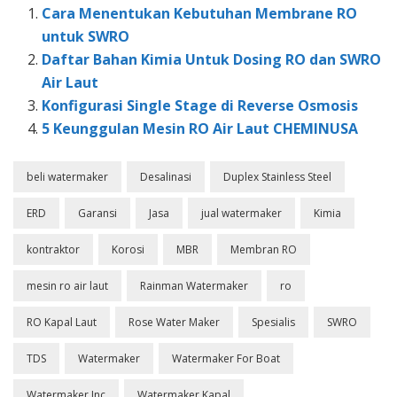
Cara Menentukan Kebutuhan Membrane RO
untuk SWRO
Daftar Bahan Kimia Untuk Dosing RO dan SWRO
Air Laut
Konfigurasi Single Stage di Reverse Osmosis
5 Keunggulan Mesin RO Air Laut CHEMINUSA
beli watermaker
Desalinasi
Duplex Stainless Steel
ERD
Garansi
Jasa
jual watermaker
Kimia
kontraktor
Korosi
MBR
Membran RO
mesin ro air laut
Rainman Watermaker
ro
RO Kapal Laut
Rose Water Maker
Spesialis
SWRO
TDS
Watermaker
Watermaker For Boat
Watermaker Inc
Watermaker Kapal