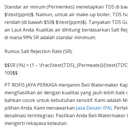
Standar air minum (Permenkes) menetapkan TDS di baw
$\text{ppm}$. Namun, untuk air make-up boiler, TDS haru
rendah (di bawah $50$ $\text{ppm}$). Tanyakan TDS Gu
air Laut Anda. Kualitas air dihitung berdasarkan Salt Rejec
di mana 99% SR adalah standar minimum:
Rumus Salt Rejection Rate (SR):
$$SR (\%) = (1 – \frac{\text{TDS}_{Permeate}}{\text{TDS}_{
100$$
PT ROFIS JAYA PERKASA menjamin Beli Watermaker Kapal
menghasilkan air dengan kualitas yang jauh lebih baik dar
bahkan cocok untuk kebutuhan sensitif. Kami adalah Mesi
pilihan Anda. Kami menawarkan
Jasa Desain IPAL
Pertek d
desalinasi terintegrasi. Pastikan Anda Beli Watermaker Ka
mengerti rekayasa kelautan.