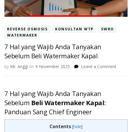
REVERSE OSMOSIS
KONSULTAN WTP
SWRO
WATERMAKER
7 Hal yang Wajib Anda Tanyakan
Sebelum Beli Watermaker Kapal
on
by
Mr. Anggi
on
9 November 2025
Leave a Comment
7
Hal
yang
Wajib
7 Hal yang Wajib Anda Tanyakan
Anda
Sebelum
Beli Watermaker Kapal
:
Tanyak
Sebelu
Panduan Sang Chief Engineer
Beli
Waterm
Contents
[
hide
]
Kapal