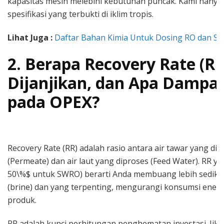
kapasitas mesin melebihi kebutuhan puncak. Kami hanya
spesifikasi yang terbukti di iklim tropis.
Lihat Juga :
Daftar Bahan Kimia Untuk Dosing RO dan SW
2. Berapa Recovery Rate (R
Dijanjikan, dan Apa Dampa
pada OPEX?
Recovery Rate (RR) adalah rasio antara air tawar yang dih
(Permeate) dan air laut yang diproses (Feed Water). RR ya
50\%$ untuk SWRO) berarti Anda membuang lebih sedikit
(brine) dan yang terpenting, mengurangi konsumsi energi 
produk.
RR adalah kunci perhitungan penghematan investasi. Jik