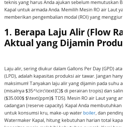
teknis yang harus Anda ajukan sebelum memutuskan Be
Kapal untuk armada Anda. Memilih Mesin RO air Laut yan
memberikan pengembalian modal (ROI) yang menggiurka
1. Berapa Laju Alir (Flow Ra
Aktual yang Dijamin Produ
Laju alir, sering diukur dalam Gallons Per Day (GPD) atau 
(LPD), adalah kapasitas produksi air tawar. Jangan hanya
maksimum! Tanyakan laju alir yang dijamin pada suhu air 
(misalnya $35^\circ\text{C}$ di perairan tropis) dan salini
($35.000$ $\text{ppm}$ TDS). Mesin RO air Laut yang anda
cadangan (reserve capacity). Kapal Anda membutuhkan ai
untuk konsumsi kru, make-up water
boiler
, dan pendingi
Watermaker Kapal, hitung kebutuhan harian total kapal 