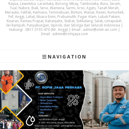
Raijua, Lewoleba, Larantuka, Borong, Mbay, Tambolaka, Buru, Seram,
Tual, Nabire, Biak, Serui, Wamena, Sarmi, Arso, Agats, Tanah Merah,
Merauke, Fakfak, Kaimana, Teminabuan, Bintuni, Waisai, Rasiei, Kumurkek,
Fef, Anggi, Lahat, Muara Enim, Prabumulih, Pagar Alam, Lubuk Pakam,
Kisaran, Rantau Prapat, Kabanjahe, Stabat, Sidikalang, Salak, Limapuluh,
Sei Rampah, Panyabungan, Sipirok, dan Sibolga dan Seluruh Indonesia |
Hubungi : 0811-3155-470 (Mr. Anggi) | Email : admin@olah-air.com |
Email : admin@rofisjaya.com
NAVIGATION