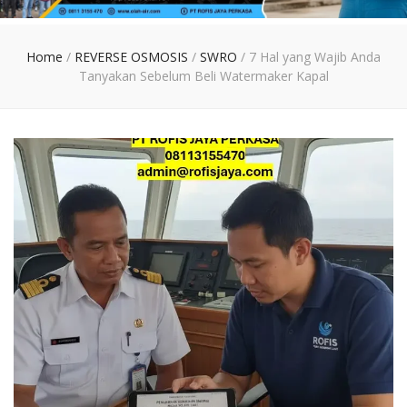
Home
/
REVERSE OSMOSIS
/
SWRO
/
7 Hal yang Wajib Anda
Tanyakan Sebelum Beli Watermaker Kapal