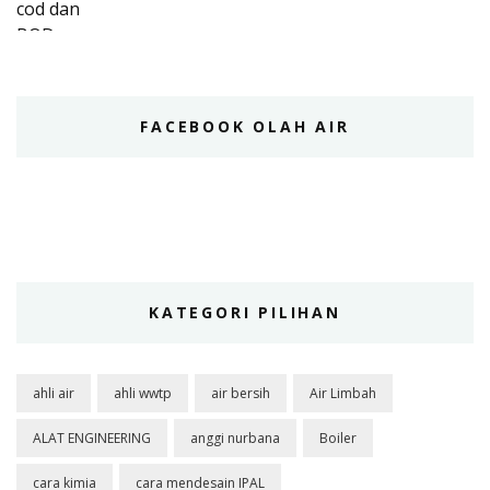
FACEBOOK OLAH AIR
KATEGORI PILIHAN
ahli air
ahli wwtp
air bersih
Air Limbah
ALAT ENGINEERING
anggi nurbana
Boiler
cara kimia
cara mendesain IPAL