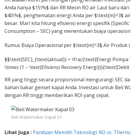
Anda hanya $15\%$ dan RR Mesin RO air Laut baru dari 
$40\%$, penghematan energi Anda per $\text{m}^3$ air 
besar. Mari kita hitung efisiensi energi spesifik (Specific 
Consumption – SEC) yang menentukan biaya operasional d
Rumus Biaya Operasional per $\text{m}^3$ Air Produk (Fa
$$\text{SEC}_{\text{aktual}} = \frac{\text{Energi Pompa 
\times (1 – \text{Efisiensi Recovery Energi})}{\text{Debit 
RR yang tinggi secara proporsional mengurangi SEC da
bahan bakar genset kapal Anda. Investasi untuk Beli Wa
dengan RR tinggi memberikan ROI yang cepat.
Beli Watermaker Kapal 03
Lihat Juga :
Panduan Memilih Teknologi: RO vs. Thermal 