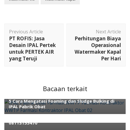
Post
Previous Article
Next Article
Navigation
PT ROFIS: Jasa
Perhitungan Biaya
Desain IPAL Pertek
Operasional
untuk PERTEK AIR
Watermaker Kapal
yang Teruji
Per Hari
ahli air
ahli wwtp
konsultan wtp
konsultan wwtp
Kontraktor Ahli IPAL
kontraktor wwtp
Kontraktor
Bacaan terkait
WWTP Farmasi
Pengolahan Air
5 Cara Mengatasi Foaming dan Sludge Bulking di
proses distribusi air
Reverse Osmosis Trouble
IPAL Pabrik Obat
SWRO
Jasa Kontraktor RO Air Laut Terpercaya
08113155470
ahli air
air bersih
Boiler
REVERSE OSMOSIS
Water