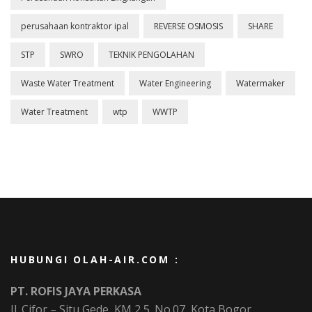
perusahaan kontraktor ipal
REVERSE OSMOSIS
SHARE
STP
SWRO
TEKNIK PENGOLAHAN
Waste Water Treatment
Water Engineering
Watermaker
Water Treatment
wtp
WWTP
HUBUNGI OLAH-AIR.COM :
PT. ROFIS JAYA PERKASA
Jl. Cifor – Situ Gede, KM 2,5. No.07, Kota Bogor