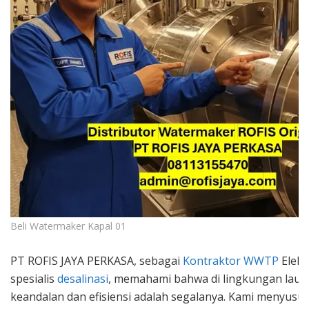
Beli Watermaker Kapal 01
PT ROFIS JAYA PERKASA, sebagai
Kontraktor WWTP
Elekt
spesialis
desalinasi
, memahami bahwa di lingkungan laut 
keandalan dan efisiensi adalah segalanya. Kami menyusu