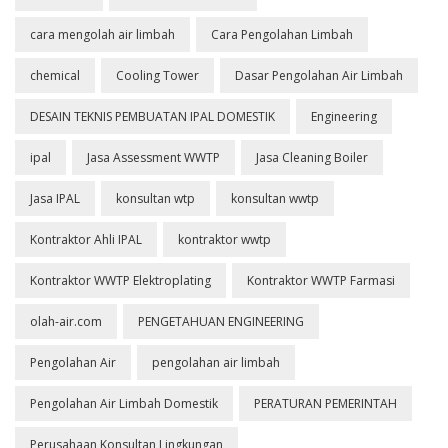
cara mengolah air limbah
Cara Pengolahan Limbah
chemical
Cooling Tower
Dasar Pengolahan Air Limbah
DESAIN TEKNIS PEMBUATAN IPAL DOMESTIK
Engineering
ipal
Jasa Assessment WWTP
Jasa Cleaning Boiler
Jasa IPAL
konsultan wtp
konsultan wwtp
Kontraktor Ahli IPAL
kontraktor wwtp
Kontraktor WWTP Elektroplating
Kontraktor WWTP Farmasi
olah-air.com
PENGETAHUAN ENGINEERING
Pengolahan Air
pengolahan air limbah
Pengolahan Air Limbah Domestik
PERATURAN PEMERINTAH
Perusahaan Konsultan Lingkungan