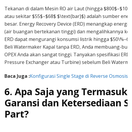
Tekanan di dalam Mesin RO air Laut (hingga $800$–$1000
atau sekitar $55$–$68$ $\text{bar}$) adalah sumber ener
besar. Energy Recovery Device (ERD) menangkap energi da
(air buangan bertekanan tinggi) dan mengalihkannya kemb
ERD dapat mengurangi konsumsi listrik hingga $50\%–65\
Beli Watermaker Kapal tanpa ERD, Anda membuang-buan
OPEX Anda akan sangat tinggi. Tanyakan spesifikasi ERD 
Pressure Exchanger atau Turbine) sebelum Beli Waterma
Baca Juga :
Konfigurasi Single Stage di Reverse Osmosis
6. Apa Saja yang Termasuk
Garansi dan Ketersediaan S
Part?