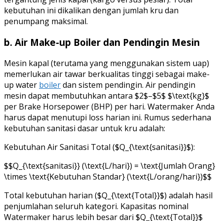
kebutuhan ini dikalikan dengan jumlah kru dan
penumpang maksimal.
b. Air Make-up Boiler dan Pendingin Mesin
Mesin kapal (terutama yang menggunakan sistem uap)
memerlukan air tawar berkualitas tinggi sebagai make-
up water
boiler
dan sistem pendingin. Air pendingin
mesin dapat membutuhkan antara $2$–$5$ $\text{kg}$
per Brake Horsepower (BHP) per hari. Watermaker Anda
harus dapat menutupi loss harian ini. Rumus sederhana
kebutuhan sanitasi dasar untuk kru adalah:
Kebutuhan Air Sanitasi Total ($Q_{\text{sanitasi}}$):
$$Q_{\text{sanitasi}} (\text{L/hari}) = \text{Jumlah Orang}
\times \text{Kebutuhan Standar} (\text{L/orang/hari})$$
Total kebutuhan harian ($Q_{\text{Total}}$) adalah hasil
penjumlahan seluruh kategori. Kapasitas nominal
Watermaker harus lebih besar dari $Q_{\text{Total}}$