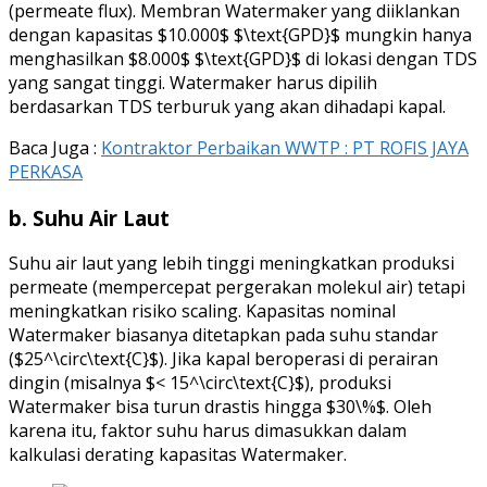
(permeate flux). Membran Watermaker yang diiklankan
dengan kapasitas $10.000$ $\text{GPD}$ mungkin hanya
menghasilkan $8.000$ $\text{GPD}$ di lokasi dengan TDS
yang sangat tinggi. Watermaker harus dipilih
berdasarkan TDS terburuk yang akan dihadapi kapal.
Baca Juga :
Kontraktor Perbaikan WWTP : PT ROFIS JAYA
PERKASA
b. Suhu Air Laut
Suhu air laut yang lebih tinggi meningkatkan produksi
permeate (mempercepat pergerakan molekul air) tetapi
meningkatkan risiko scaling. Kapasitas nominal
Watermaker biasanya ditetapkan pada suhu standar
($25^\circ\text{C}$). Jika kapal beroperasi di perairan
dingin (misalnya $< 15^\circ\text{C}$), produksi
Watermaker bisa turun drastis hingga $30\%$. Oleh
karena itu, faktor suhu harus dimasukkan dalam
kalkulasi derating kapasitas Watermaker.