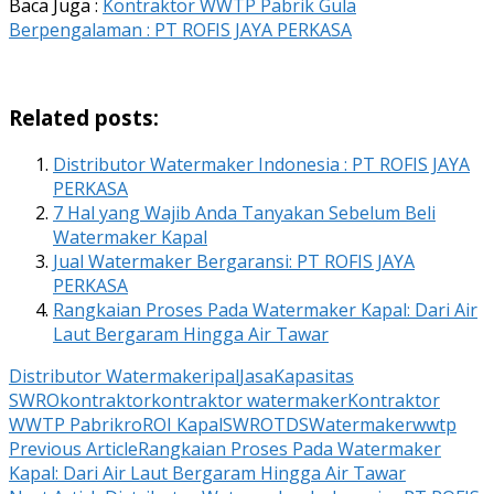
Baca Juga :
Kontraktor WWTP Pabrik Gula
Berpengalaman : PT ROFIS JAYA PERKASA
Related posts:
Distributor Watermaker Indonesia : PT ROFIS JAYA
PERKASA
7 Hal yang Wajib Anda Tanyakan Sebelum Beli
Watermaker Kapal
Jual Watermaker Bergaransi: PT ROFIS JAYA
PERKASA
Rangkaian Proses Pada Watermaker Kapal: Dari Air
Laut Bergaram Hingga Air Tawar
Distributor Watermaker
ipal
Jasa
Kapasitas
SWRO
kontraktor
kontraktor watermaker
Kontraktor
WWTP Pabrik
ro
ROI Kapal
SWRO
TDS
Watermaker
wwtp
Post
Previous Article
Rangkaian Proses Pada Watermaker
Kapal: Dari Air Laut Bergaram Hingga Air Tawar
Navigation