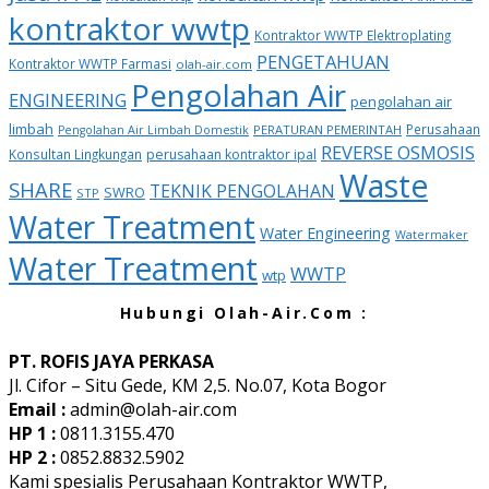
kontraktor wwtp
Kontraktor WWTP Elektroplating
PENGETAHUAN
Kontraktor WWTP Farmasi
olah-air.com
Pengolahan Air
ENGINEERING
pengolahan air
limbah
Perusahaan
PERATURAN PEMERINTAH
Pengolahan Air Limbah Domestik
REVERSE OSMOSIS
Konsultan Lingkungan
perusahaan kontraktor ipal
Waste
SHARE
TEKNIK PENGOLAHAN
SWRO
STP
Water Treatment
Water Engineering
Watermaker
Water Treatment
WWTP
wtp
Hubungi Olah-Air.Com :
PT. ROFIS JAYA PERKASA
Jl. Cifor – Situ Gede, KM 2,5. No.07, Kota Bogor
Email :
admin@olah-air.com
HP 1 :
0811.3155.470
HP 2 :
0852.8832.5902
Kami spesialis Perusahaan Kontraktor WWTP,