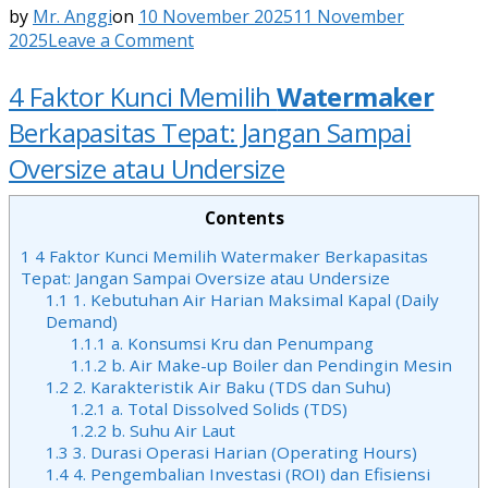
by
Mr. Anggi
on
10 November 2025
11 November
on
2025
Leave a Comment
4
Faktor
4 Faktor Kunci Memilih
Watermaker
Kunci
Berkapasitas Tepat: Jangan Sampai
Memilih
Watermaker
Oversize atau Undersize
Berkapasitas
Tepat
Contents
1
4 Faktor Kunci Memilih Watermaker Berkapasitas
Tepat: Jangan Sampai Oversize atau Undersize
1.1
1. Kebutuhan Air Harian Maksimal Kapal (Daily
Demand)
1.1.1
a. Konsumsi Kru dan Penumpang
1.1.2
b. Air Make-up Boiler dan Pendingin Mesin
1.2
2. Karakteristik Air Baku (TDS dan Suhu)
1.2.1
a. Total Dissolved Solids (TDS)
1.2.2
b. Suhu Air Laut
1.3
3. Durasi Operasi Harian (Operating Hours)
1.4
4. Pengembalian Investasi (ROI) dan Efisiensi