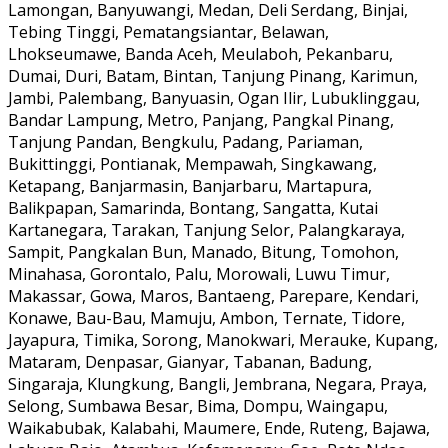
Lamongan, Banyuwangi, Medan, Deli Serdang, Binjai,
Tebing Tinggi, Pematangsiantar, Belawan,
Lhokseumawe, Banda Aceh, Meulaboh, Pekanbaru,
Dumai, Duri, Batam, Bintan, Tanjung Pinang, Karimun,
Jambi, Palembang, Banyuasin, Ogan Ilir, Lubuklinggau,
Bandar Lampung, Metro, Panjang, Pangkal Pinang,
Tanjung Pandan, Bengkulu, Padang, Pariaman,
Bukittinggi, Pontianak, Mempawah, Singkawang,
Ketapang, Banjarmasin, Banjarbaru, Martapura,
Balikpapan, Samarinda, Bontang, Sangatta, Kutai
Kartanegara, Tarakan, Tanjung Selor, Palangkaraya,
Sampit, Pangkalan Bun, Manado, Bitung, Tomohon,
Minahasa, Gorontalo, Palu, Morowali, Luwu Timur,
Makassar, Gowa, Maros, Bantaeng, Parepare, Kendari,
Konawe, Bau-Bau, Mamuju, Ambon, Ternate, Tidore,
Jayapura, Timika, Sorong, Manokwari, Merauke, Kupang,
Mataram, Denpasar, Gianyar, Tabanan, Badung,
Singaraja, Klungkung, Bangli, Jembrana, Negara, Praya,
Selong, Sumbawa Besar, Bima, Dompu, Waingapu,
Waikabubak, Kalabahi, Maumere, Ende, Ruteng, Bajawa,