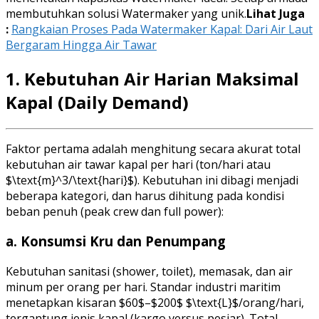
membutuhkan solusi Watermaker yang unik.
Lihat Juga
:
Rangkaian Proses Pada Watermaker Kapal: Dari Air Laut
Bergaram Hingga Air Tawar
1. Kebutuhan Air Harian Maksimal
Kapal (Daily Demand)
Faktor pertama adalah menghitung secara akurat total
kebutuhan air tawar kapal per hari (ton/hari atau
$\text{m}^3/\text{hari}$). Kebutuhan ini dibagi menjadi
beberapa kategori, dan harus dihitung pada kondisi
beban penuh (peak crew dan full power):
a. Konsumsi Kru dan Penumpang
Kebutuhan sanitasi (shower, toilet), memasak, dan air
minum per orang per hari. Standar industri maritim
menetapkan kisaran $60$–$200$ $\text{L}$/orang/hari,
tergantung jenis kapal (kargo versus pesiar). Total