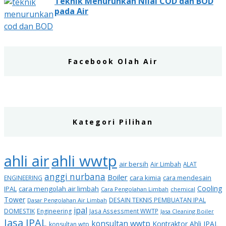
Teknik Menurunkan Nilai COD dan BOD
pada Air
Facebook Olah Air
Kategori Pilihan
ahli air
ahli wwtp
air bersih
Air Limbah
ALAT
anggi nurbana
Boiler
cara kimia
cara mendesain
ENGINEERING
Cooling
IPAL
cara mengolah air limbah
Cara Pengolahan Limbah
chemical
Tower
DESAIN TEKNIS PEMBUATAN IPAL
Dasar Pengolahan Air Limbah
ipal
DOMESTIK
Engineering
Jasa Assessment WWTP
Jasa Cleaning Boiler
Jasa IPAL
konsultan wwtp
Kontraktor Ahli IPAL
konsultan wtp