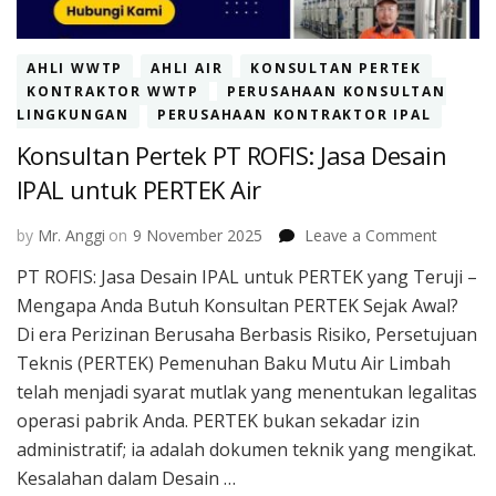
AHLI WWTP
AHLI AIR
KONSULTAN PERTEK
KONTRAKTOR WWTP
PERUSAHAAN KONSULTAN
LINGKUNGAN
PERUSAHAAN KONTRAKTOR IPAL
Konsultan Pertek PT ROFIS: Jasa Desain
IPAL untuk PERTEK Air
on
by
Mr. Anggi
on
9 November 2025
Leave a Comment
Konsult
PT ROFIS: Jasa Desain IPAL untuk PERTEK yang Teruji –
Pertek
Mengapa Anda Butuh Konsultan PERTEK Sejak Awal?
PT
ROFIS:
Di era Perizinan Berusaha Berbasis Risiko, Persetujuan
Jasa
Teknis (PERTEK) Pemenuhan Baku Mutu Air Limbah
Desain
telah menjadi syarat mutlak yang menentukan legalitas
IPAL
operasi pabrik Anda. PERTEK bukan sekadar izin
untuk
PERTEK
administratif; ia adalah dokumen teknik yang mengikat.
Air
Kesalahan dalam Desain …