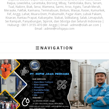
Raijua, Lewoleba, Larantuka, Borong, Mbay, Tambolaka, Buru, Seram,
Tual, Nabire, Biak, Serui, Wamena, Sarmi, Arso, Agats, Tanah Merah,
Merauke, Fakfak, Kaimana, Teminabuan, Bintuni, Waisai, Rasiei, Kumurkek,
Fef, Anggi, Lahat, Muara Enim, Prabumulih, Pagar Alam, Lubuk Pakam,
Kisaran, Rantau Prapat, Kabanjahe, Stabat, Sidikalang, Salak, Limapuluh,
Sei Rampah, Panyabungan, Sipirok, dan Sibolga dan Seluruh Indonesia |
Hubungi : 0811-3155-470 (Mr. Anggi) | Email : admin@olah-air.com |
Email : admin@rofisjaya.com
NAVIGATION