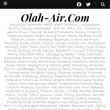
Olah-Air.Com
Perusahaan : Kontraktor WWTP, Water Treatment, Cleaning Boiler,
Reverse Osmosis, Watermaker , WTP, RO, SWRO, IPAL | Area Kerja :
Jakarta, Bekasi, Cikarang, Karawang, Purwakarta, Subang, Tangerang,
Tangerang Selatan, Cilegon, Serang, Bogor, Depok, Bandung, Cimahi,
Sukabumi, Cianjur, Sumedang, Majalengka, Cirebon, Indramayu,
Semarang, Kendal, Demak, Ungaran, Salatiga, Boyolali, Solo, Karanganyar,
Sukoharjo, Klaten, Kudus, Jepara, Pati, Pekalongan, Batang, Tegal, Brebes,
Cilacap, Surabaya, Gresik, Sidoarjo, Mojokerto, Pasuruan, Probolinggo,
Malang, Batu, Kediri, Blitar, Tulungagung, Madiun, Tuban, Lamongan,
Banyuwangi, Medan, Deli Serdang, Binjai, Tebing Tinggi, Pematangsiantar,
Belawan, Lhokseumawe, Banda Aceh, Meulaboh, Pekanbaru, Dumai, Duri,
Batam, Bintan, Tanjung Pinang, Karimun, Jambi, Palembang, Banyuasin,
Ogan Ilir, Lubuklinggau, Bandar Lampung, Metro, Panjang, Pangkal Pinang,
Tanjung Pandan, Bengkulu, Padang, Pariaman, Bukittinggi, Pontianak,
Mempawah, Singkawang, Ketapang, Banjarmasin, Banjarbaru, Martapura,
Balikpapan, Samarinda, Bontang, Sangatta, Kutai Kartanegara, Tarakan,
Tanjung Selor, Palangkaraya, Sampit, Pangkalan Bun, Manado, Bitung,
Tomohon, Minahasa, Gorontalo, Palu, Morowali, Luwu Timur, Makassar,
Gowa, Maros, Bantaeng, Parepare, Kendari, Konawe, Bau-Bau, Mamuju,
Ambon, Ternate, Tidore, Jayapura, Timika, Sorong, Manokwari, Merauke,
Kupang, Mataram, Denpasar, Gianyar, Tabanan, Badung, Singaraja,
Klungkung, Bangli, Jembrana, Negara, Praya, Selong, Sumbawa Besar,
Bima, Dompu, Waingapu, Waikabubak, Kalabahi, Maumere, Ende, Ruteng,
Bajawa, Labuan Bajo, Atambua, Kefamenanu, Soe, Rote Ndao, Sabu