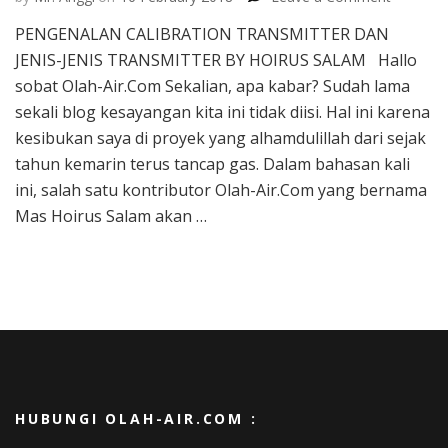
PENGEN
PENGENALAN CALIBRATION TRANSMITTER DAN
CALIBR
JENIS-JENIS TRANSMITTER BY HOIRUS SALAM Hallo
TRANSM
DAN
sobat Olah-Air.Com Sekalian, apa kabar? Sudah lama
JENIS-
sekali blog kesayangan kita ini tidak diisi. Hal ini karena
JENIS
kesibukan saya di proyek yang alhamdulillah dari sejak
TRANSM
tahun kemarin terus tancap gas. Dalam bahasan kali
BY
HOIRUS
ini, salah satu kontributor Olah-Air.Com yang bernama
SALAM
Mas Hoirus Salam akan …
HUBUNGI OLAH-AIR.COM :