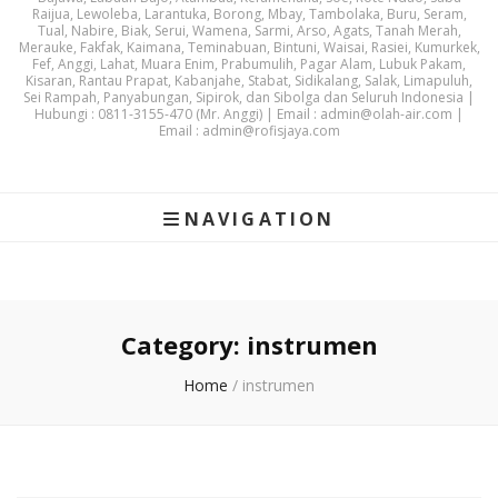
Raijua, Lewoleba, Larantuka, Borong, Mbay, Tambolaka, Buru, Seram,
Tual, Nabire, Biak, Serui, Wamena, Sarmi, Arso, Agats, Tanah Merah,
Merauke, Fakfak, Kaimana, Teminabuan, Bintuni, Waisai, Rasiei, Kumurkek,
Fef, Anggi, Lahat, Muara Enim, Prabumulih, Pagar Alam, Lubuk Pakam,
Kisaran, Rantau Prapat, Kabanjahe, Stabat, Sidikalang, Salak, Limapuluh,
Sei Rampah, Panyabungan, Sipirok, dan Sibolga dan Seluruh Indonesia |
Hubungi : 0811-3155-470 (Mr. Anggi) | Email : admin@olah-air.com |
Email : admin@rofisjaya.com
NAVIGATION
Category:
instrumen
Home
/
instrumen