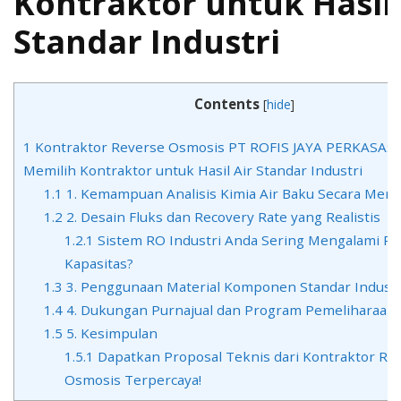
Kontraktor untuk Hasil 
Mem
Kont
Standar Industri
unt
Hasi
Air
Sta
Contents
[
hide
]
Indu
1
Kontraktor Reverse Osmosis PT ROFIS JAYA PERKASA: 4 
Memilih Kontraktor untuk Hasil Air Standar Industri
1.1
1. Kemampuan Analisis Kimia Air Baku Secara Men
1.2
2. Desain Fluks dan Recovery Rate yang Realistis
1.2.1
Sistem RO Industri Anda Sering Mengalami P
Kapasitas?
1.3
3. Penggunaan Material Komponen Standar Industr
1.4
4. Dukungan Purnajual dan Program Pemeliharaan
1.5
5. Kesimpulan
1.5.1
Dapatkan Proposal Teknis dari Kontraktor Re
Osmosis Terpercaya!