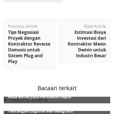
Post
Previous Article
Next Article
Navigation
Tips Negosiasi
Estimasi Biaya
Proyek dengan
Investasi dari
Kontraktor Reverse
Kontraktor Mesin
Osmosis untuk
Demin untuk
Sistem Plug and
Industri Besar
Play
ahli wwtp
ahli air
cara kimia
cara melakukan
assessment
Cara Pengolahan Limbah
pengolahan
air limbah
Bacaan terkait
Mengenali Tanda IPAL Rusak: Indikator Kritis IPAL
ahli air
ahli wwtp
kontraktor wwtp
Pengolahan Air
Anda Butuh Jasa Perbaikan Cepat
Waste Water Treatment
Water Treatment
Biaya Instalasi WWTP di Papua Mengatasi
ahli wwtp
Air Limbah
alat ukur
Anaerob
Waste
Tantangan Logistik dan Geografis