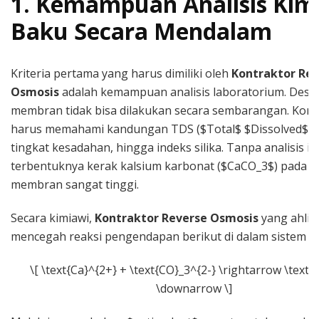
1. Kemampuan Analisis Kimi
Baku Secara Mendalam
Kriteria pertama yang harus dimiliki oleh
Kontraktor Rev
Osmosis
adalah kemampuan analisis laboratorium. Desa
membran tidak bisa dilakukan secara sembarangan. Kont
harus memahami kandungan TDS ($Total$ $Dissolved$ $S
tingkat kesadahan, hingga indeks silika. Tanpa analisis ini
terbentuknya kerak kalsium karbonat ($CaCO_3$) pada 
membran sangat tinggi.
Secara kimiawi,
Kontraktor Reverse Osmosis
yang ahli 
mencegah reaksi pengendapan berikut di dalam sistem A
\[ \text{Ca}^{2+} + \text{CO}_3^{2-} \rightarrow \text
\downarrow \]