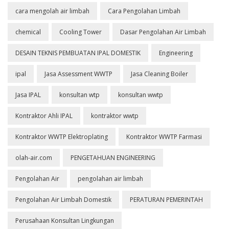
cara mengolah air limbah
Cara Pengolahan Limbah
chemical
Cooling Tower
Dasar Pengolahan Air Limbah
DESAIN TEKNIS PEMBUATAN IPAL DOMESTIK
Engineering
ipal
Jasa Assessment WWTP
Jasa Cleaning Boiler
Jasa IPAL
konsultan wtp
konsultan wwtp
Kontraktor Ahli IPAL
kontraktor wwtp
Kontraktor WWTP Elektroplating
Kontraktor WWTP Farmasi
olah-air.com
PENGETAHUAN ENGINEERING
Pengolahan Air
pengolahan air limbah
Pengolahan Air Limbah Domestik
PERATURAN PEMERINTAH
Perusahaan Konsultan Lingkungan