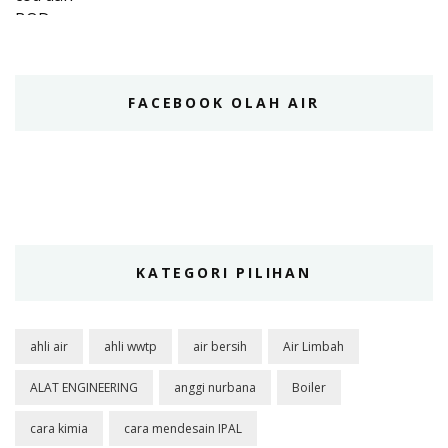
FACEBOOK OLAH AIR
KATEGORI PILIHAN
ahli air
ahli wwtp
air bersih
Air Limbah
ALAT ENGINEERING
anggi nurbana
Boiler
cara kimia
cara mendesain IPAL