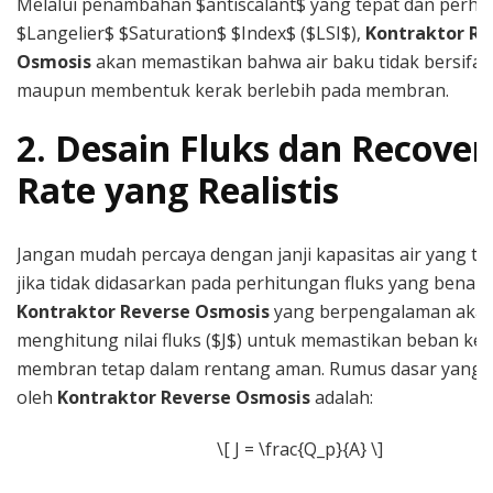
Melalui penambahan $antiscalant$ yang tepat dan perhi
$Langelier$ $Saturation$ $Index$ ($LSI$),
Kontraktor Re
Osmosis
akan memastikan bahwa air baku tidak bersifat 
maupun membentuk kerak berlebih pada membran.
2. Desain Fluks dan Recover
Rate yang Realistis
Jangan mudah percaya dengan janji kapasitas air yang ter
jika tidak didasarkan pada perhitungan fluks yang benar.
Kontraktor Reverse Osmosis
yang berpengalaman aka
menghitung nilai fluks ($J$) untuk memastikan beban ker
membran tetap dalam rentang aman. Rumus dasar yang 
oleh
Kontraktor Reverse Osmosis
adalah:
\[ J = \frac{Q_p}{A} \]