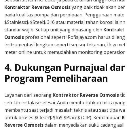
Kontraktor Reverse Osmosis
yang baik tidak akan ber
pada kualitas pompa dan perpipaan. Penggunaan materia
$Stainless$ $Steel$ 316 atau material tahan korosi lainny
standar wajib. Setiap unit yang dipasang oleh
Kontraktor
Osmosis
profesional seperti Rofisjaya.com harus dileng
instrumentasi lengkap seperti sensor tekanan, flow mete
meter online untuk memudahkan monitoring operasional
4. Dukungan Purnajual dan
Program Pemeliharaan
Layanan dari seorang
Kontraktor Reverse Osmosis
tida
setelah instalasi selesai. Anda membutuhkan mitra yang s
membantu saat terjadi masalah teknis atau saat tiba wak
untuk proses $Clean$ $In$ $Place$ (CIP). Kemampuan
Ko
Reverse Osmosis
dalam menyediakan suku cadang asli d