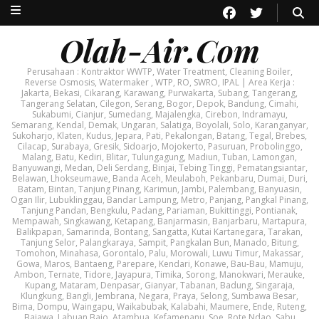
Olah-Air.Com
Perusahaan : Kontraktor WWTP, Water Treatment, Cleaning Boiler,
Reverse Osmosis, Watermaker , WTP, RO, SWRO, IPAL | Area Kerja :
Jakarta, Bekasi, Cikarang, Karawang, Purwakarta, Subang, Tangerang,
Tangerang Selatan, Cilegon, Serang, Bogor, Depok, Bandung, Cimahi,
Sukabumi, Cianjur, Sumedang, Majalengka, Cirebon, Indramayu,
Semarang, Kendal, Demak, Ungaran, Salatiga, Boyolali, Solo, Karanganyar,
Sukoharjo, Klaten, Kudus, Jepara, Pati, Pekalongan, Batang, Tegal, Brebes,
Cilacap, Surabaya, Gresik, Sidoarjo, Mojokerto, Pasuruan, Probolinggo,
Malang, Batu, Kediri, Blitar, Tulungagung, Madiun, Tuban, Lamongan,
Banyuwangi, Medan, Deli Serdang, Binjai, Tebing Tinggi, Pematangsiantar,
Belawan, Lhokseumawe, Banda Aceh, Meulaboh, Pekanbaru, Dumai, Duri,
Batam, Bintan, Tanjung Pinang, Karimun, Jambi, Palembang, Banyuasin,
Ogan Ilir, Lubuklinggau, Bandar Lampung, Metro, Panjang, Pangkal Pinang,
Tanjung Pandan, Bengkulu, Padang, Pariaman, Bukittinggi, Pontianak,
Mempawah, Singkawang, Ketapang, Banjarmasin, Banjarbaru, Martapura,
Balikpapan, Samarinda, Bontang, Sangatta, Kutai Kartanegara, Tarakan,
Tanjung Selor, Palangkaraya, Sampit, Pangkalan Bun, Manado, Bitung,
Tomohon, Minahasa, Gorontalo, Palu, Morowali, Luwu Timur, Makassar,
Gowa, Maros, Bantaeng, Parepare, Kendari, Konawe, Bau-Bau, Mamuju,
Ambon, Ternate, Tidore, Jayapura, Timika, Sorong, Manokwari, Merauke,
Kupang, Mataram, Denpasar, Gianyar, Tabanan, Badung, Singaraja,
Klungkung, Bangli, Jembrana, Negara, Praya, Selong, Sumbawa Besar,
Bima, Dompu, Waingapu, Waikabubak, Kalabahi, Maumere, Ende, Ruteng,
Bajawa, Labuan Bajo, Atambua, Kefamenanu, Soe, Rote Ndao, Sabu