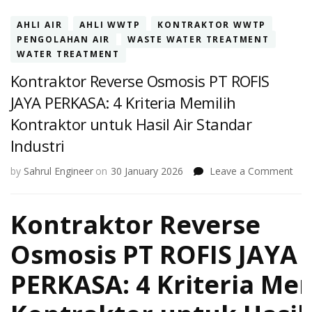
AHLI AIR
AHLI WWTP
KONTRAKTOR WWTP
PENGOLAHAN AIR
WASTE WATER TREATMENT
WATER TREATMENT
Kontraktor Reverse Osmosis PT ROFIS
JAYA PERKASA: 4 Kriteria Memilih
Kontraktor untuk Hasil Air Standar
Industri
on
by
Sahrul Engineer
on
30 January 2026
Leave a Comment
Kont
Rev
Kontraktor Reverse
Osm
PT
ROF
Osmosis PT ROFIS JAYA
JAY
PER
PERKASA: 4 Kriteria Mem
4
Krit