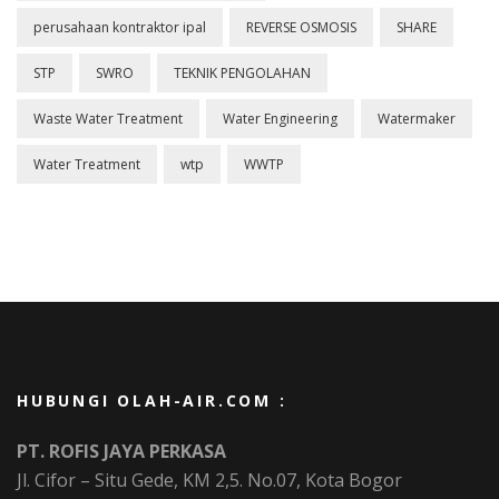
perusahaan kontraktor ipal
REVERSE OSMOSIS
SHARE
STP
SWRO
TEKNIK PENGOLAHAN
Waste Water Treatment
Water Engineering
Watermaker
Water Treatment
wtp
WWTP
HUBUNGI OLAH-AIR.COM :
PT. ROFIS JAYA PERKASA
Jl. Cifor – Situ Gede, KM 2,5. No.07, Kota Bogor