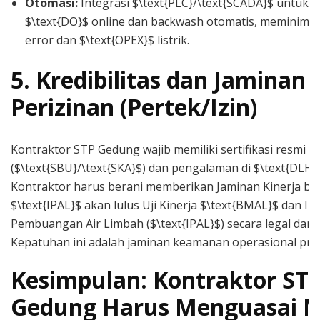
Otomasi:
Integrasi $\text{PLC}/\text{SCADA}$ untuk k
$\text{DO}$ online dan backwash otomatis, meminim
error dan $\text{OPEX}$ listrik.
5. Kredibilitas dan Jaminan
Perizinan (Pertek/Izin)
Kontraktor STP Gedung wajib memiliki sertifikasi resmi
($\text{SBU}/\text{SKA}$) dan pengalaman di $\text{DLH}
Kontraktor harus berani memberikan Jaminan Kinerja b
$\text{IPAL}$ akan lulus Uji Kinerja $\text{BMAL}$ dan Izi
Pembuangan Air Limbah ($\text{IPAL}$) secara legal dan 
Kepatuhan ini adalah jaminan keamanan operasional prop
Kesimpulan: Kontraktor ST
Gedung Harus Menguasai 