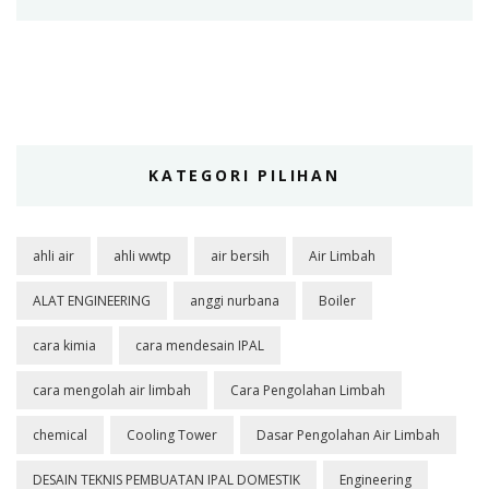
KATEGORI PILIHAN
ahli air
ahli wwtp
air bersih
Air Limbah
ALAT ENGINEERING
anggi nurbana
Boiler
cara kimia
cara mendesain IPAL
cara mengolah air limbah
Cara Pengolahan Limbah
chemical
Cooling Tower
Dasar Pengolahan Air Limbah
DESAIN TEKNIS PEMBUATAN IPAL DOMESTIK
Engineering