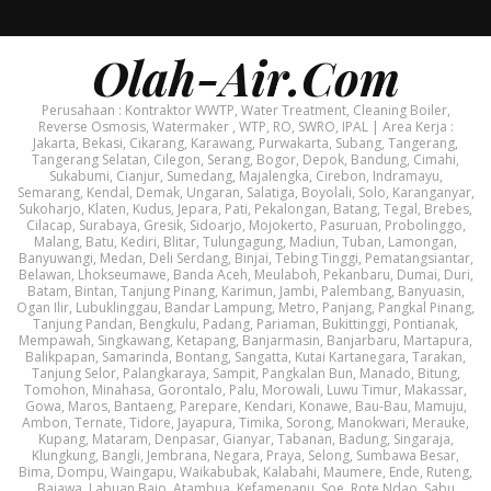
Olah-Air.Com
Perusahaan : Kontraktor WWTP, Water Treatment, Cleaning Boiler,
Reverse Osmosis, Watermaker , WTP, RO, SWRO, IPAL | Area Kerja :
Jakarta, Bekasi, Cikarang, Karawang, Purwakarta, Subang, Tangerang,
Tangerang Selatan, Cilegon, Serang, Bogor, Depok, Bandung, Cimahi,
Sukabumi, Cianjur, Sumedang, Majalengka, Cirebon, Indramayu,
Semarang, Kendal, Demak, Ungaran, Salatiga, Boyolali, Solo, Karanganyar,
Sukoharjo, Klaten, Kudus, Jepara, Pati, Pekalongan, Batang, Tegal, Brebes,
Cilacap, Surabaya, Gresik, Sidoarjo, Mojokerto, Pasuruan, Probolinggo,
Malang, Batu, Kediri, Blitar, Tulungagung, Madiun, Tuban, Lamongan,
Banyuwangi, Medan, Deli Serdang, Binjai, Tebing Tinggi, Pematangsiantar,
Belawan, Lhokseumawe, Banda Aceh, Meulaboh, Pekanbaru, Dumai, Duri,
Batam, Bintan, Tanjung Pinang, Karimun, Jambi, Palembang, Banyuasin,
Ogan Ilir, Lubuklinggau, Bandar Lampung, Metro, Panjang, Pangkal Pinang,
Tanjung Pandan, Bengkulu, Padang, Pariaman, Bukittinggi, Pontianak,
Mempawah, Singkawang, Ketapang, Banjarmasin, Banjarbaru, Martapura,
Balikpapan, Samarinda, Bontang, Sangatta, Kutai Kartanegara, Tarakan,
Tanjung Selor, Palangkaraya, Sampit, Pangkalan Bun, Manado, Bitung,
Tomohon, Minahasa, Gorontalo, Palu, Morowali, Luwu Timur, Makassar,
Gowa, Maros, Bantaeng, Parepare, Kendari, Konawe, Bau-Bau, Mamuju,
Ambon, Ternate, Tidore, Jayapura, Timika, Sorong, Manokwari, Merauke,
Kupang, Mataram, Denpasar, Gianyar, Tabanan, Badung, Singaraja,
Klungkung, Bangli, Jembrana, Negara, Praya, Selong, Sumbawa Besar,
Bima, Dompu, Waingapu, Waikabubak, Kalabahi, Maumere, Ende, Ruteng,
Bajawa, Labuan Bajo, Atambua, Kefamenanu, Soe, Rote Ndao, Sabu