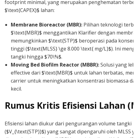
footprint minimal, yang merupakan penghematan terbesa
$\text{CAPEX}$ lahan:
Membrane Bioreactor (MBR):
Pilihan teknologi terbai
$\text{MBR}$ menggantikan Klarifier dengan membran U
memungkinkan $\text{STP}$ beroperasi pada konsent
tinggi ($\text{MLSS} \ge 8.000 \text{ mg/L}$). Ini men
tangki hingga $70\%$.
Moving Bed Biofilm Reactor (MBBR):
Solusi yang lebi
effective dari $\text{MBR}$ untuk lahan terbatas, me
carrier untuk meningkatkan konsentrasi biomassa dal
kecil.
Rumus Kritis Efisiensi Lahan (
Efisiensi lahan diukur dari pengurangan volume tangki
($V_{\text{STP}}$) yang sangat dipengaruhi oleh MLSS y