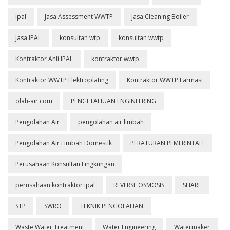
ipal
Jasa Assessment WWTP
Jasa Cleaning Boiler
Jasa IPAL
konsultan wtp
konsultan wwtp
Kontraktor Ahli IPAL
kontraktor wwtp
Kontraktor WWTP Elektroplating
Kontraktor WWTP Farmasi
olah-air.com
PENGETAHUAN ENGINEERING
Pengolahan Air
pengolahan air limbah
Pengolahan Air Limbah Domestik
PERATURAN PEMERINTAH
Perusahaan Konsultan Lingkungan
perusahaan kontraktor ipal
REVERSE OSMOSIS
SHARE
STP
SWRO
TEKNIK PENGOLAHAN
Waste Water Treatment
Water Engineering
Watermaker