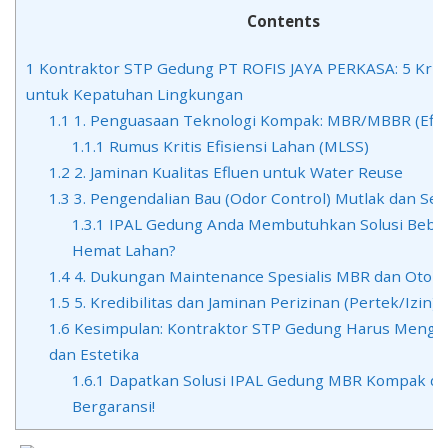
Lingku
Contents
1
Kontraktor STP Gedung PT ROFIS JAYA PERKASA: 5 Krite
untuk Kepatuhan Lingkungan
1.1
1. Penguasaan Teknologi Kompak: MBR/MBBR (Efisi
1.1.1
Rumus Kritis Efisiensi Lahan (MLSS)
1.2
2. Jaminan Kualitas Efluen untuk Water Reuse
1.3
3. Pengendalian Bau (Odor Control) Mutlak dan Se
1.3.1
IPAL Gedung Anda Membutuhkan Solusi Bebas
Hemat Lahan?
1.4
4. Dukungan Maintenance Spesialis MBR dan Otom
1.5
5. Kredibilitas dan Jaminan Perizinan (Pertek/Izin)
1.6
Kesimpulan: Kontraktor STP Gedung Harus Mengu
dan Estetika
1.6.1
Dapatkan Solusi IPAL Gedung MBR Kompak da
Bergaransi!