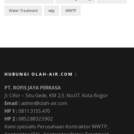
Water Treatment
wtp
WWTP
HUBUNGI OLAH-AIR.COM :
PT. ROFIS JAYA PERKASA
Jl. Cifor – Situ Gede, KM 2,5. No.07, Kota Bogor
Email :
admin@olah-air.com
HP 1 :
0811.3155.470
HP 2 :
0852.8832.5902
Kami spesialis Perusahaan Kontraktor WWTP,