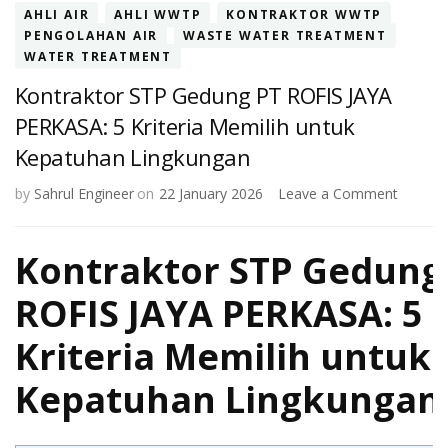
AHLI AIR
AHLI WWTP
KONTRAKTOR WWTP
PENGOLAHAN AIR
WASTE WATER TREATMENT
WATER TREATMENT
Kontraktor STP Gedung PT ROFIS JAYA
PERKASA: 5 Kriteria Memilih untuk
Kepatuhan Lingkungan
on
by
Sahrul Engineer
on
22 January 2026
Leave a Comment
Kontrak
STP
Kontraktor STP Gedung
Gedung
PT
ROFIS
ROFIS JAYA PERKASA: 5
JAYA
PERKAS
Kriteria Memilih untuk
5
Kriteria
Kepatuhan Lingkungan
Memilih
untuk
Kepatu