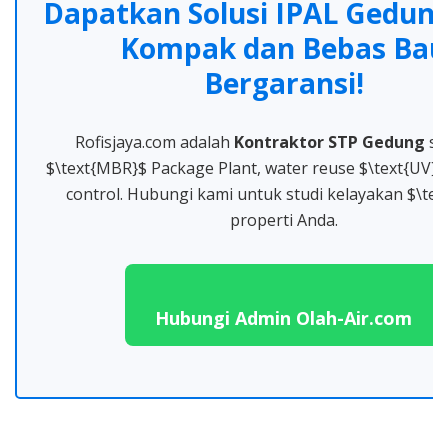
Dapatkan Solusi IPAL Gedun
Kompak dan Bebas Bau
Bergaransi!
Rofisjaya.com adalah
Kontraktor STP Gedung
spe
$\text{MBR}$ Package Plant, water reuse $\text{UV}$
control. Hubungi kami untuk studi kelayakan $\tex
properti Anda.
Hubungi Admin Olah-Air.com