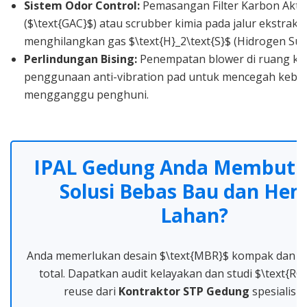
Sistem Odor Control:
Pemasangan Filter Karbon Aktif
($\text{GAC}$) atau scrubber kimia pada jalur ekstraks
menghilangkan gas $\text{H}_2\text{S}$ (Hidrogen Sulf
Perlindungan Bising:
Penempatan blower di ruang ke
penggunaan anti-vibration pad untuk mencegah kebis
mengganggu penghuni.
IPAL Gedung Anda Membut
Solusi Bebas Bau dan He
Lahan?
Anda memerlukan desain $\text{MBR}$ kompak dan od
total. Dapatkan audit kelayakan dan studi $\text{RO
reuse dari
Kontraktor STP Gedung
spesialis k