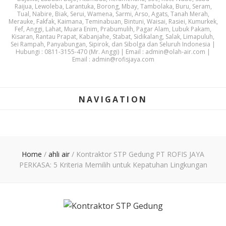
Raijua, Lewoleba, Larantuka, Borong, Mbay, Tambolaka, Buru, Seram,
Tual, Nabire, Biak, Serui, Wamena, Sarmi, Arso, Agats, Tanah Merah,
Merauke, Fakfak, Kaimana, Teminabuan, Bintuni, Waisai, Rasiei, Kumurkek,
Fef, Anggi, Lahat, Muara Enim, Prabumulih, Pagar Alam, Lubuk Pakam,
Kisaran, Rantau Prapat, Kabanjahe, Stabat, Sidikalang, Salak, Limapuluh,
Sei Rampah, Panyabungan, Sipirok, dan Sibolga dan Seluruh Indonesia |
Hubungi : 0811-3155-470 (Mr. Anggi) | Email : admin@olah-air.com |
Email : admin@rofisjaya.com
NAVIGATION
Home
/
ahli air
/
Kontraktor STP Gedung PT ROFIS JAYA
PERKASA: 5 Kriteria Memilih untuk Kepatuhan Lingkungan