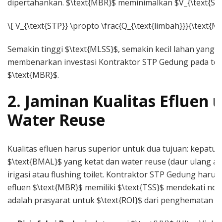
dipertahankan. $\text{MBR}$ meminimalkan $V_{\text{STP
\[ V_{\text{STP}} \propto \frac{Q_{\text{limbah}}}{\text{ML
Semakin tinggi $\text{MLSS}$, semakin kecil lahan yang 
membenarkan investasi Kontraktor STP Gedung pada tek
$\text{MBR}$.
2. Jaminan Kualitas Efluen 
Water Reuse
Kualitas efluen harus superior untuk dua tujuan: kepatu
$\text{BMAL}$ yang ketat dan water reuse (daur ulang ai
irigasi atau flushing toilet. Kontraktor STP Gedung haru
efluen $\text{MBR}$ memiliki $\text{TSS}$ mendekati nol. 
adalah prasyarat untuk $\text{ROI}$ dari penghematan ai