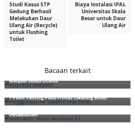
Navigation
Studi Kasus STP
Biaya Instalasi IPAL
Gedung Berhasil
Universitas Skala
Melakukan Daur
Besar untuk Daur
Ulang Air (Recycle)
Ulang Air
untuk Flushing
Toilet
ahli air
ahli wwtp
Bacaan terkait
Proses Anaerobik Kontraktor WWTP POME Sawit
Menjadi Solusi Utama
ahli air
Boiler
cara kimia
Cara Pengolahan Limbah
jual bahan kimia
konsultan wtp
REVERSE OSMOSIS
7 Point Penting Pada Proses Cleaning Boiler
ahli air
Panduan Memilih Teknologi: RO vs. Thermal
Desalination