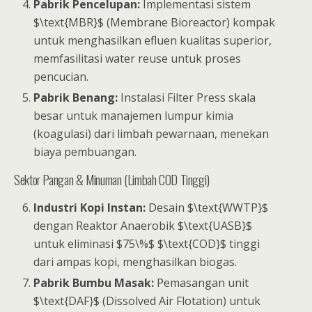
Pabrik Pencelupan:
Implementasi sistem
$\text{MBR}$ (Membrane Bioreactor) kompak
untuk menghasilkan efluen kualitas superior,
memfasilitasi water reuse untuk proses
pencucian.
Pabrik Benang:
Instalasi Filter Press skala
besar untuk manajemen lumpur kimia
(koagulasi) dari limbah pewarnaan, menekan
biaya pembuangan.
Sektor Pangan & Minuman (Limbah COD Tinggi)
Industri Kopi Instan:
Desain $\text{WWTP}$
dengan Reaktor Anaerobik $\text{UASB}$
untuk eliminasi $75\%$ $\text{COD}$ tinggi
dari ampas kopi, menghasilkan biogas.
Pabrik Bumbu Masak:
Pemasangan unit
$\text{DAF}$ (Dissolved Air Flotation) untuk