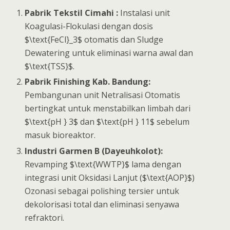
Pabrik Tekstil Cimahi :
Instalasi unit
Koagulasi-Flokulasi dengan dosis
$\text{FeCl}_3$ otomatis dan Sludge
Dewatering untuk eliminasi warna awal dan
$\text{TSS}$.
Pabrik Finishing Kab. Bandung:
Pembangunan unit Netralisasi Otomatis
bertingkat untuk menstabilkan limbah dari
$\text{pH } 3$ dan $\text{pH } 11$ sebelum
masuk bioreaktor.
Industri Garmen B (Dayeuhkolot):
Revamping $\text{WWTP}$ lama dengan
integrasi unit Oksidasi Lanjut ($\text{AOP}$)
Ozonasi sebagai polishing tersier untuk
dekolorisasi total dan eliminasi senyawa
refraktori.