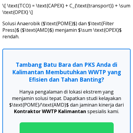
\[ \text{TCO} = \text{CAPEX} + C_{\text{transport}} + \sum
\text{OPEX} \]
Solusi Anaerobik ($\text{POME}$) dan $\text{Filter
Press}$ ($\text{AMD}$) menjamin $\sum \text{OPEX}$
rendah.
Tambang Batu Bara dan PKS Anda di
Kalimantan Membutuhkan WWTP yang
Efisien dan Tahan Banting?
Hanya pengalaman di lokasi ekstrem yang
menjamin solusi tepat. Dapatkan studi kelayakan
$\text{POME}/\text{AMD}$ dan jaminan kinerja dari
Kontraktor WWTP Kalimantan
spesialis kami.