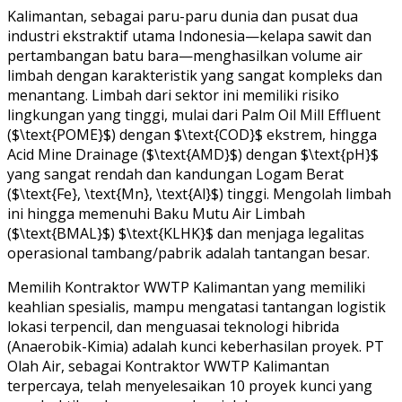
Kalimantan, sebagai paru-paru dunia dan pusat dua
industri ekstraktif utama Indonesia—kelapa sawit dan
pertambangan batu bara—menghasilkan volume air
limbah dengan karakteristik yang sangat kompleks dan
menantang. Limbah dari sektor ini memiliki risiko
lingkungan yang tinggi, mulai dari Palm Oil Mill Effluent
($\text{POME}$) dengan $\text{COD}$ ekstrem, hingga
Acid Mine Drainage ($\text{AMD}$) dengan $\text{pH}$
yang sangat rendah dan kandungan Logam Berat
($\text{Fe}, \text{Mn}, \text{Al}$) tinggi. Mengolah limbah
ini hingga memenuhi Baku Mutu Air Limbah
($\text{BMAL}$) $\text{KLHK}$ dan menjaga legalitas
operasional tambang/pabrik adalah tantangan besar.
Memilih Kontraktor WWTP Kalimantan yang memiliki
keahlian spesialis, mampu mengatasi tantangan logistik
lokasi terpencil, dan menguasai teknologi hibrida
(Anaerobik-Kimia) adalah kunci keberhasilan proyek. PT
Olah Air, sebagai Kontraktor WWTP Kalimantan
terpercaya, telah menyelesaikan 10 proyek kunci yang