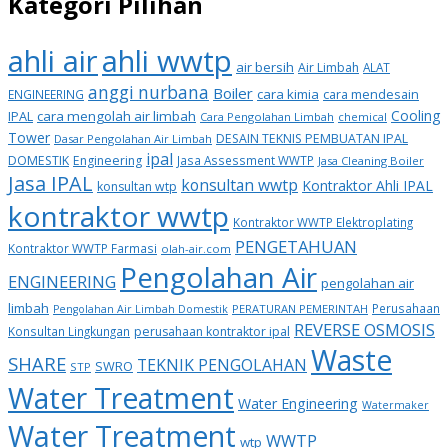
Kategori Pilihan
ahli air
ahli wwtp
air bersih
Air Limbah
ALAT
anggi nurbana
Boiler
cara kimia
cara mendesain
ENGINEERING
Cooling
IPAL
cara mengolah air limbah
Cara Pengolahan Limbah
chemical
Tower
DESAIN TEKNIS PEMBUATAN IPAL
Dasar Pengolahan Air Limbah
ipal
DOMESTIK
Engineering
Jasa Assessment WWTP
Jasa Cleaning Boiler
Jasa IPAL
konsultan wwtp
Kontraktor Ahli IPAL
konsultan wtp
kontraktor wwtp
Kontraktor WWTP Elektroplating
PENGETAHUAN
Kontraktor WWTP Farmasi
olah-air.com
Pengolahan Air
ENGINEERING
pengolahan air
limbah
Perusahaan
PERATURAN PEMERINTAH
Pengolahan Air Limbah Domestik
REVERSE OSMOSIS
Konsultan Lingkungan
perusahaan kontraktor ipal
Waste
SHARE
TEKNIK PENGOLAHAN
SWRO
STP
Water Treatment
Water Engineering
Watermaker
Water Treatment
WWTP
wtp