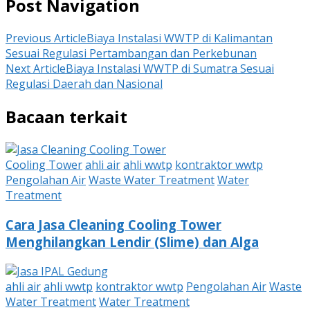
Post Navigation
Previous Article
Biaya Instalasi WWTP di Kalimantan
Sesuai Regulasi Pertambangan dan Perkebunan
Next Article
Biaya Instalasi WWTP di Sumatra Sesuai
Regulasi Daerah dan Nasional
Bacaan terkait
Cooling Tower
ahli air
ahli wwtp
kontraktor wwtp
Pengolahan Air
Waste Water Treatment
Water
Treatment
Cara Jasa Cleaning Cooling Tower
Menghilangkan Lendir (Slime) dan Alga
ahli air
ahli wwtp
kontraktor wwtp
Pengolahan Air
Waste
Water Treatment
Water Treatment