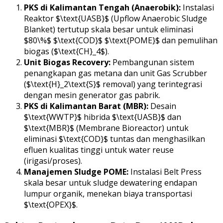
PKS di Kalimantan Tengah (Anaerobik):
Instalasi
Reaktor $\text{UASB}$ (Upflow Anaerobic Sludge
Blanket) tertutup skala besar untuk eliminasi
$80\%$ $\text{COD}$ $\text{POME}$ dan pemulihan
biogas ($\text{CH}_4$).
Unit Biogas Recovery:
Pembangunan sistem
penangkapan gas metana dan unit Gas Scrubber
($\text{H}_2\text{S}$ removal) yang terintegrasi
dengan mesin generator gas pabrik.
PKS di Kalimantan Barat (MBR):
Desain
$\text{WWTP}$ hibrida $\text{UASB}$ dan
$\text{MBR}$ (Membrane Bioreactor) untuk
eliminasi $\text{COD}$ tuntas dan menghasilkan
efluen kualitas tinggi untuk water reuse
(irigasi/proses).
Manajemen Sludge POME:
Instalasi Belt Press
skala besar untuk sludge dewatering endapan
lumpur organik, menekan biaya transportasi
$\text{OPEX}$.