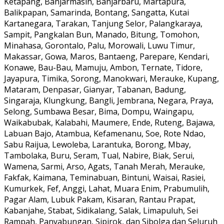
Ketapang, Banjarmasin, Banjarbaru, Martapura,
Balikpapan, Samarinda, Bontang, Sangatta, Kutai
Kartanegara, Tarakan, Tanjung Selor, Palangkaraya,
Sampit, Pangkalan Bun, Manado, Bitung, Tomohon,
Minahasa, Gorontalo, Palu, Morowali, Luwu Timur,
Makassar, Gowa, Maros, Bantaeng, Parepare, Kendari,
Konawe, Bau-Bau, Mamuju, Ambon, Ternate, Tidore,
Jayapura, Timika, Sorong, Manokwari, Merauke, Kupang,
Mataram, Denpasar, Gianyar, Tabanan, Badung,
Singaraja, Klungkung, Bangli, Jembrana, Negara, Praya,
Selong, Sumbawa Besar, Bima, Dompu, Waingapu,
Waikabubak, Kalabahi, Maumere, Ende, Ruteng, Bajawa,
Labuan Bajo, Atambua, Kefamenanu, Soe, Rote Ndao,
Sabu Raijua, Lewoleba, Larantuka, Borong, Mbay,
Tambolaka, Buru, Seram, Tual, Nabire, Biak, Serui,
Wamena, Sarmi, Arso, Agats, Tanah Merah, Merauke,
Fakfak, Kaimana, Teminabuan, Bintuni, Waisai, Rasiei,
Kumurkek, Fef, Anggi, Lahat, Muara Enim, Prabumulih,
Pagar Alam, Lubuk Pakam, Kisaran, Rantau Prapat,
Kabanjahe, Stabat, Sidikalang, Salak, Limapuluh, Sei
Rampah, Panyabungan, Sipirok, dan Sibolga dan Seluruh