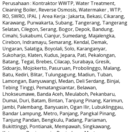
Perusahaan : Kontraktor WWTP, Water Treatment,
Cleaning Boiler, Reverse Osmosis, Watermaker , WTP,
RO, SWRO, IPAL | Area Kerja : Jakarta, Bekasi, Cikarang,
Karawang, Purwakarta, Subang, Tangerang, Tangerang
Selatan, Cilegon, Serang, Bogor, Depok, Bandung,
Cimahi, Sukabumi, Cianjur, Sumedang, Majalengka,
Cirebon, Indramayu, Semarang, Kendal, Demak,
Ungaran, Salatiga, Boyolali, Solo, Karanganyar,
Sukoharjo, Klaten, Kudus, Jepara, Pati, Pekalongan,
Batang, Tegal, Brebes, Cilacap, Surabaya, Gresik,
Sidoarjo, Mojokerto, Pasuruan, Probolinggo, Malang,
Batu, Kediri, Blitar, Tulungagung, Madiun, Tuban,
Lamongan, Banyuwangi, Medan, Deli Serdang, Binjai,
Tebing Tinggi, Pematangsiantar, Belawan,
Lhokseumawe, Banda Aceh, Meulaboh, Pekanbaru,
Dumai, Duri, Batam, Bintan, Tanjung Pinang, Karimun,
Jambi, Palembang, Banyuasin, Ogan Ilir, Lubuklinggau,
Bandar Lampung, Metro, Panjang, Pangkal Pinang,
Tanjung Pandan, Bengkulu, Padang, Pariaman,
Bukittinggi, Pontianak, Mempawah, Singkawang,