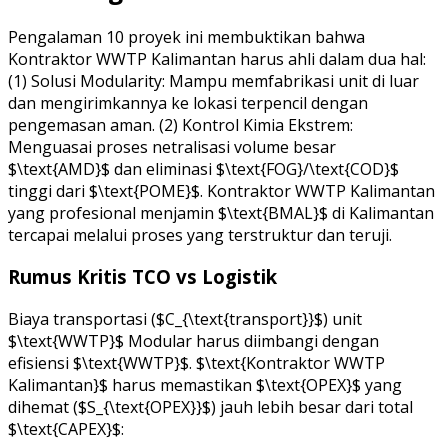
Pengalaman 10 proyek ini membuktikan bahwa
Kontraktor WWTP Kalimantan harus ahli dalam dua hal:
(1) Solusi Modularity: Mampu memfabrikasi unit di luar
dan mengirimkannya ke lokasi terpencil dengan
pengemasan aman. (2) Kontrol Kimia Ekstrem:
Menguasai proses netralisasi volume besar
$\text{AMD}$ dan eliminasi $\text{FOG}/\text{COD}$
tinggi dari $\text{POME}$. Kontraktor WWTP Kalimantan
yang profesional menjamin $\text{BMAL}$ di Kalimantan
tercapai melalui proses yang terstruktur dan teruji.
Rumus Kritis TCO vs Logistik
Biaya transportasi ($C_{\text{transport}}$) unit
$\text{WWTP}$ Modular harus diimbangi dengan
efisiensi $\text{WWTP}$. $\text{Kontraktor WWTP
Kalimantan}$ harus memastikan $\text{OPEX}$ yang
dihemat ($S_{\text{OPEX}}$) jauh lebih besar dari total
$\text{CAPEX}$: