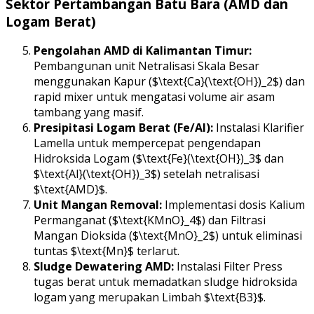
Sektor Pertambangan Batu Bara (AMD dan
Logam Berat)
Pengolahan AMD di Kalimantan Timur:
Pembangunan unit Netralisasi Skala Besar
menggunakan Kapur ($\text{Ca}(\text{OH})_2$) dan
rapid mixer untuk mengatasi volume air asam
tambang yang masif.
Presipitasi Logam Berat (Fe/Al):
Instalasi Klarifier
Lamella untuk mempercepat pengendapan
Hidroksida Logam ($\text{Fe}(\text{OH})_3$ dan
$\text{Al}(\text{OH})_3$) setelah netralisasi
$\text{AMD}$.
Unit Mangan Removal:
Implementasi dosis Kalium
Permanganat ($\text{KMnO}_4$) dan Filtrasi
Mangan Dioksida ($\text{MnO}_2$) untuk eliminasi
tuntas $\text{Mn}$ terlarut.
Sludge Dewatering AMD:
Instalasi Filter Press
tugas berat untuk memadatkan sludge hidroksida
logam yang merupakan Limbah $\text{B3}$.