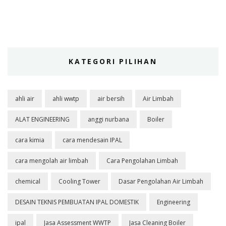
KATEGORI PILIHAN
ahli air
ahli wwtp
air bersih
Air Limbah
ALAT ENGINEERING
anggi nurbana
Boiler
cara kimia
cara mendesain IPAL
cara mengolah air limbah
Cara Pengolahan Limbah
chemical
Cooling Tower
Dasar Pengolahan Air Limbah
DESAIN TEKNIS PEMBUATAN IPAL DOMESTIK
Engineering
ipal
Jasa Assessment WWTP
Jasa Cleaning Boiler