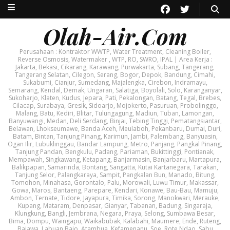
Olah-Air.Com
Perusahaan : Kontraktor WWTP, Water Treatment, Cleaning Boiler,
Reverse Osmosis, Watermaker , WTP, RO, SWRO, IPAL | Area Kerja :
Jakarta, Bekasi, Cikarang, Karawang, Purwakarta, Subang, Tangerang,
Tangerang Selatan, Cilegon, Serang, Bogor, Depok, Bandung, Cimahi,
Sukabumi, Cianjur, Sumedang, Majalengka, Cirebon, Indramayu,
Semarang, Kendal, Demak, Ungaran, Salatiga, Boyolali, Solo, Karanganyar,
Sukoharjo, Klaten, Kudus, Jepara, Pati, Pekalongan, Batang, Tegal, Brebes,
Cilacap, Surabaya, Gresik, Sidoarjo, Mojokerto, Pasuruan, Probolinggo,
Malang, Batu, Kediri, Blitar, Tulungagung, Madiun, Tuban, Lamongan,
Banyuwangi, Medan, Deli Serdang, Binjai, Tebing Tinggi, Pematangsiantar,
Belawan, Lhokseumawe, Banda Aceh, Meulaboh, Pekanbaru, Dumai, Duri,
Batam, Bintan, Tanjung Pinang, Karimun, Jambi, Palembang, Banyuasin,
Ogan Ilir, Lubuklinggau, Bandar Lampung, Metro, Panjang, Pangkal Pinang,
Tanjung Pandan, Bengkulu, Padang, Pariaman, Bukittinggi, Pontianak,
Mempawah, Singkawang, Ketapang, Banjarmasin, Banjarbaru, Martapura,
Balikpapan, Samarinda, Bontang, Sangatta, Kutai Kartanegara, Tarakan,
Tanjung Selor, Palangkaraya, Sampit, Pangkalan Bun, Manado, Bitung,
Tomohon, Minahasa, Gorontalo, Palu, Morowali, Luwu Timur, Makassar,
Gowa, Maros, Bantaeng, Parepare, Kendari, Konawe, Bau-Bau, Mamuju,
Ambon, Ternate, Tidore, Jayapura, Timika, Sorong, Manokwari, Merauke,
Kupang, Mataram, Denpasar, Gianyar, Tabanan, Badung, Singaraja,
Klungkung, Bangli, Jembrana, Negara, Praya, Selong, Sumbawa Besar,
Bima, Dompu, Waingapu, Waikabubak, Kalabahi, Maumere, Ende, Ruteng,
Bajawa, Labuan Bajo, Atambua, Kefamenanu, Soe, Rote Ndao, Sabu