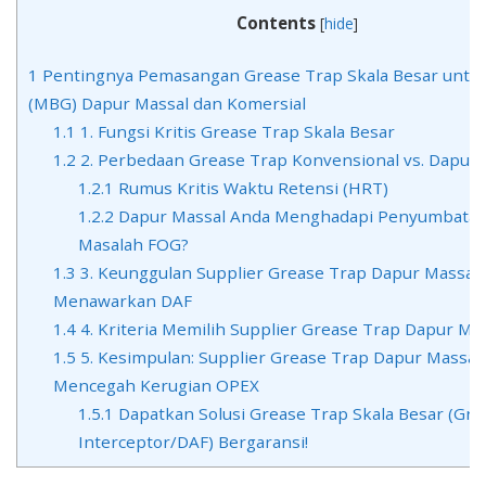
Kom
Contents
[
hide
]
1
Pentingnya Pemasangan Grease Trap Skala Besar untuk
(MBG) Dapur Massal dan Komersial
1.1
1. Fungsi Kritis Grease Trap Skala Besar
1.2
2. Perbedaan Grease Trap Konvensional vs. Dapur 
1.2.1
Rumus Kritis Waktu Retensi (HRT)
1.2.2
Dapur Massal Anda Menghadapi Penyumbatan
Masalah FOG?
1.3
3. Keunggulan Supplier Grease Trap Dapur Massal
Menawarkan DAF
1.4
4. Kriteria Memilih Supplier Grease Trap Dapur Ma
1.5
5. Kesimpulan: Supplier Grease Trap Dapur Massal
Mencegah Kerugian OPEX
1.5.1
Dapatkan Solusi Grease Trap Skala Besar (Gre
Interceptor/DAF) Bergaransi!