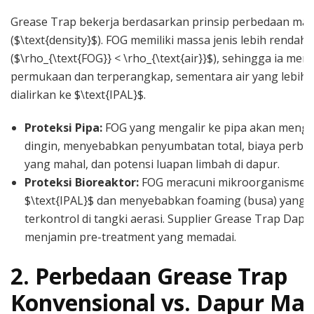
Grease Trap bekerja berdasarkan prinsip perbedaan mass
($\text{density}$). FOG memiliki massa jenis lebih rendah d
($\rho_{\text{FOG}} < \rho_{\text{air}}$), sehingga ia me
permukaan dan terperangkap, sementara air yang lebih 
dialirkan ke $\text{IPAL}$.
Proteksi Pipa:
FOG yang mengalir ke pipa akan menge
dingin, menyebabkan penyumbatan total, biaya perbai
yang mahal, dan potensi luapan limbah di dapur.
Proteksi Bioreaktor:
FOG meracuni mikroorganisme d
$\text{IPAL}$ dan menyebabkan foaming (busa) yang t
terkontrol di tangki aerasi. Supplier Grease Trap Dapu
menjamin pre-treatment yang memadai.
2. Perbedaan Grease Trap
Konvensional vs. Dapur Mas