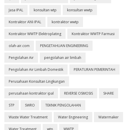
Jasa IPAL
konsultan wtp
konsultan wwtp
Kontraktor Ahli IPAL
kontraktor wwtp
Kontraktor WWTP Elektroplating
Kontraktor WWTP Farmasi
olah-air.com
PENGETAHUAN ENGINEERING
Pengolahan Air
pengolahan air limbah
Pengolahan Air Limbah Domestik
PERATURAN PEMERINTAH
Perusahaan Konsultan Lingkungan
perusahaan kontraktor ipal
REVERSE OSMOSIS
SHARE
STP
SWRO
TEKNIK PENGOLAHAN
Waste Water Treatment
Water Engineering
Watermaker
Water Treatment
wtp
WWTP