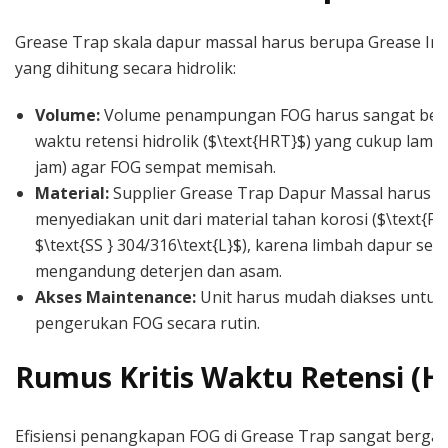
Grease Trap skala dapur massal harus berupa Grease Int
yang dihitung secara hidrolik:
Volume:
Volume penampungan FOG harus sangat bes
waktu retensi hidrolik ($\text{HRT}$) yang cukup lama
jam) agar FOG sempat memisah.
Material:
Supplier Grease Trap Dapur Massal harus
menyediakan unit dari material tahan korosi ($\text{FR
$\text{SS } 304/316\text{L}$), karena limbah dapur ser
mengandung deterjen dan asam.
Akses Maintenance:
Unit harus mudah diakses untuk
pengerukan FOG secara rutin.
Rumus Kritis Waktu Retensi (H
Efisiensi penangkapan FOG di Grease Trap sangat berga