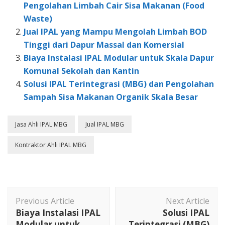
Pengolahan Limbah Cair Sisa Makanan (Food
Waste)
Jual IPAL yang Mampu Mengolah Limbah BOD
Tinggi dari Dapur Massal dan Komersial
Biaya Instalasi IPAL Modular untuk Skala Dapur
Komunal Sekolah dan Kantin
Solusi IPAL Terintegrasi (MBG) dan Pengolahan
Sampah Sisa Makanan Organik Skala Besar
Jasa Ahli IPAL MBG
Jual IPAL MBG
Kontraktor Ahli IPAL MBG
Post
Previous Article
Next Article
Navigation
Biaya Instalasi IPAL
Solusi IPAL
Modular untuk
Terintegrasi (MBG)