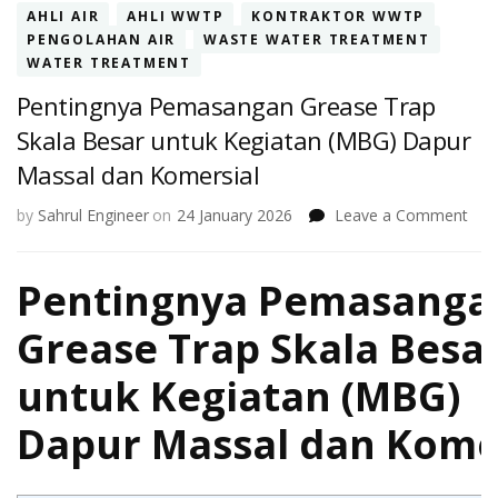
AHLI AIR
AHLI WWTP
KONTRAKTOR WWTP
PENGOLAHAN AIR
WASTE WATER TREATMENT
WATER TREATMENT
Pentingnya Pemasangan Grease Trap
Skala Besar untuk Kegiatan (MBG) Dapur
Massal dan Komersial
on
by
Sahrul Engineer
on
24 January 2026
Leave a Comment
Pen
Pem
Pentingnya Pemasanga
Gre
Tra
Skal
Grease Trap Skala Besa
Bes
unt
untuk Kegiatan (MBG)
Keg
(MB
Dapur Massal dan Kome
Dap
Mas
dan