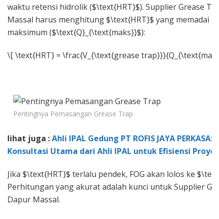
waktu retensi hidrolik ($\text{HRT}$). Supplier Grease T
Massal harus menghitung $\text{HRT}$ yang memadai un
maksimum ($\text{Q}_{\text{maks}}$):
\[ \text{HRT} = \frac{V_{\text{grease trap}}}{Q_{\text{maks}
Pentingnya Pemasangan Grease Trap
lihat juga :
Ahli IPAL Gedung PT ROFIS JAYA PERKASA: 5
Konsultasi Utama dari Ahli IPAL untuk Efisiensi Proye
Jika $\text{HRT}$ terlalu pendek, FOG akan lolos ke $\text
Perhitungan yang akurat adalah kunci untuk Supplier Gr
Dapur Massal.