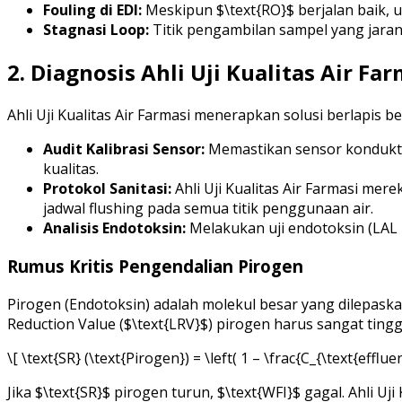
Fouling di EDI:
Meskipun $\text{RO}$ berjalan baik, u
Stagnasi Loop:
Titik pengambilan sampel yang jara
2. Diagnosis Ahli Uji Kualitas Air Fa
Ahli Uji Kualitas Air Farmasi menerapkan solusi berlapis b
Audit Kalibrasi Sensor:
Memastikan sensor konduktiv
kualitas.
Protokol Sanitasi:
Ahli Uji Kualitas Air Farmasi mer
jadwal flushing pada semua titik penggunaan air.
Analisis Endotoksin:
Melakukan uji endotoksin (LAL T
Rumus Kritis Pengendalian Pirogen
Pirogen (Endotoksin) adalah molekul besar yang dilepaskan
Reduction Value ($\text{LRV}$) pirogen harus sangat tingg
\[ \text{SR} (\text{Pirogen}) = \left( 1 – \frac{C_{\text{efflue
Jika $\text{SR}$ pirogen turun, $\text{WFI}$ gagal. Ahli 