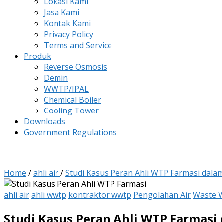
Lokasi Kami
Jasa Kami
Kontak Kami
Privacy Policy
Terms and Service
Produk
Reverse Osmosis
Demin
WWTP/IPAL
Chemical Boiler
Cooling Tower
Downloads
Government Regulations
Home
/
ahli air
/
Studi Kasus Peran Ahli WTP Farmasi dalam
ahli air
ahli wwtp
kontraktor wwtp
Pengolahan Air
Waste 
Studi Kasus Peran Ahli WTP Farmasi 