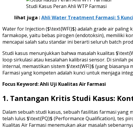
Studi Kasus Peran Ahli WTP Farmasi
lihat juga :
Ahli Water Treatment Farmasi: 5 Kun
Water for Injection ($\text{WFI}$) adalah grade air paling 
farmakope, yaitu bebas pirogen (endotoksin), memiliki k
mencapai salah satu standar ini berarti seluruh batch prod
Studi kasus menunjukkan bahwa masalah kualitas $\text{
loop sirkulasi atau kesalahan kalibrasi sensor. Di sinilah p
internal, memastikan sistem $\text{WFI}$ (yang biasanya m
Farmasi yang kompeten adalah kunci untuk menjaga integr
Focus Keyword: Ahli Uji Kualitas Air Farmasi
1. Tantangan Kritis Studi Kasus: Ko
Dalam sebuah studi kasus, sebuah fasilitas farmasi yan
telah lulus $\text{PQ}$ (Performance Qualification), tes 
Kualitas Air Farmasi menemukan akar masalah sebenarnya