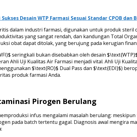
ci Sukses Desain WTP Farmasi Sesuai Standar CPOB dan
kritis dalam industri farmasi, digunakan untuk produk steril
onduktivitas yang sangat rendah, dan kandungan Total Orga
uksi obat dapat ditolak, yang berujung pada kerugian finans
WFI}$ seringkali bukan disebabkan oleh desain $\text{WTP
eran Ahli Uji Kualitas Air Farmasi menjadi vital. Ahli Uji Kua
enggunakan $\text{RO}$ Dual Pass dan $\text{EDI}$) beropera
itas produk farmasi Anda.
ntaminasi Pirogen Berulang
g memproduksi infus mengalami masalah berulang: meskipun
pirogen pada batch tertentu gagal. Diagnosis awal mengira 
: