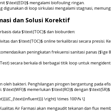
nit $\text{EDI}$ mengalami biofouling ringan.
ng digunakan di loop sirkulasi mengalami stagnasi, memun
rmasi dan Solusi Korektif
erbasis data $\text{TOC}$ dan bioburden:
itas dan $\text{TOC}$ online terkalibrasi secara presisi.
ekomendasikan peningkatan frekuensi sanitasi panas ($\ge 8
est) secara berkala di berbagai titik loop untuk mengiden
 oleh bakteri. Penghilangan pirogen bergantung pada efisien
i. $\text{WFI}$ memerlukan $\text{RO}$ dengan $\text{SR}$ (
nt}}}{C_{\text{influent}}} \right) \times 100\% \]
Uji Kualitas Air Farmasi akan mengaudit tekanan dan flux me