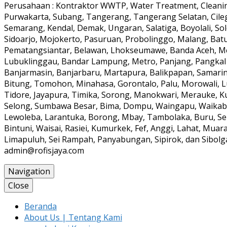
Perusahaan : Kontraktor WWTP, Water Treatment, Cleaning
Purwakarta, Subang, Tangerang, Tangerang Selatan, Cile
Semarang, Kendal, Demak, Ungaran, Salatiga, Boyolali, Solo
Sidoarjo, Mojokerto, Pasuruan, Probolinggo, Malang, Batu
Pematangsiantar, Belawan, Lhokseumawe, Banda Aceh, Meul
Lubuklinggau, Bandar Lampung, Metro, Panjang, Pangkal
Banjarmasin, Banjarbaru, Martapura, Balikpapan, Samarin
Bitung, Tomohon, Minahasa, Gorontalo, Palu, Morowali, 
Tidore, Jayapura, Timika, Sorong, Manokwari, Merauke, K
Selong, Sumbawa Besar, Bima, Dompu, Waingapu, Waikabub
Lewoleba, Larantuka, Borong, Mbay, Tambolaka, Buru, Ser
Bintuni, Waisai, Rasiei, Kumurkek, Fef, Anggi, Lahat, Mua
Limapuluh, Sei Rampah, Panyabungan, Sipirok, dan Sibolga 
admin@rofisjaya.com
Navigation
Close
Beranda
About Us | Tentang Kami