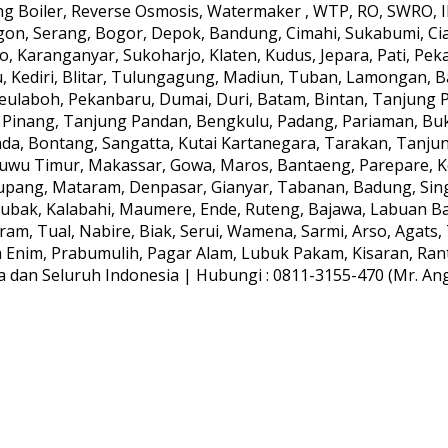
 Boiler, Reverse Osmosis, Watermaker , WTP, RO, SWRO, IPA
gon, Serang, Bogor, Depok, Bandung, Cimahi, Sukabumi, Ci
, Karanganyar, Sukoharjo, Klaten, Kudus, Jepara, Pati, Peka
, Kediri, Blitar, Tulungagung, Madiun, Tuban, Lamongan, B
aboh, Pekanbaru, Dumai, Duri, Batam, Bintan, Tanjung Pin
 Pinang, Tanjung Pandan, Bengkulu, Padang, Pariaman, Bu
da, Bontang, Sangatta, Kutai Kartanegara, Tarakan, Tanju
Luwu Timur, Makassar, Gowa, Maros, Bantaeng, Parepare, 
upang, Mataram, Denpasar, Gianyar, Tabanan, Badung, Sing
ak, Kalabahi, Maumere, Ende, Ruteng, Bajawa, Labuan Baj
am, Tual, Nabire, Biak, Serui, Wamena, Sarmi, Arso, Agat
ra Enim, Prabumulih, Pagar Alam, Lubuk Pakam, Kisaran, Rant
dan Seluruh Indonesia | Hubungi : 0811-3155-470 (Mr. Anggi