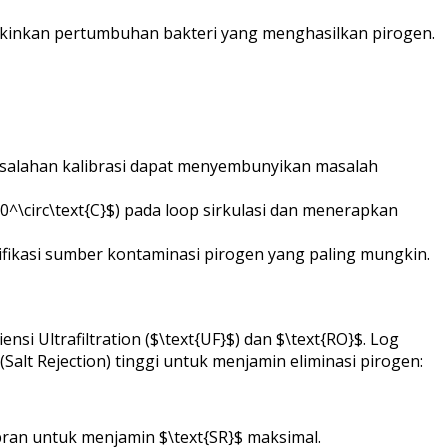
gkinkan pertumbuhan bakteri yang menghasilkan pirogen.
 Kesalahan kalibrasi dapat menyembunyikan masalah
0^\circ\text{C}$) pada loop sirkulasi dan menerapkan
tifikasi sumber kontaminasi pirogen yang paling mungkin.
si Ultrafiltration ($\text{UF}$) dan $\text{RO}$. Log
Salt Rejection) tinggi untuk menjamin eliminasi pirogen:
mbran untuk menjamin $\text{SR}$ maksimal.