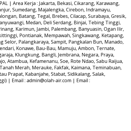
L | Area Kerja : Jakarta, Bekasi, Cikarang, Karawang,
anjur, Sumedang, Majalengka, Cirebon, Indramayu,
longan, Batang, Tegal, Brebes, Cilacap, Surabaya, Gresik,
anyuwangi, Medan, Deli Serdang, Binjai, Tebing Tinggi,
ang, Karimun, Jambi, Palembang, Banyuasin, Ogan Ilir,
kittinggi, Pontianak, Mempawah, Singkawang, Ketapang,
ng Selor, Palangkaraya, Sampit, Pangkalan Bun, Manado,
Kendari, Konawe, Bau-Bau, Mamuju, Ambon, Ternate,
araja, Klungkung, Bangli, Jembrana, Negara, Praya,
o, Atambua, Kefamenanu, Soe, Rote Ndao, Sabu Raijua,
s, Tanah Merah, Merauke, Fakfak, Kaimana, Teminabuan,
au Prapat, Kabanjahe, Stabat, Sidikalang, Salak,
) | Email : admin@olah-air.com | Email :