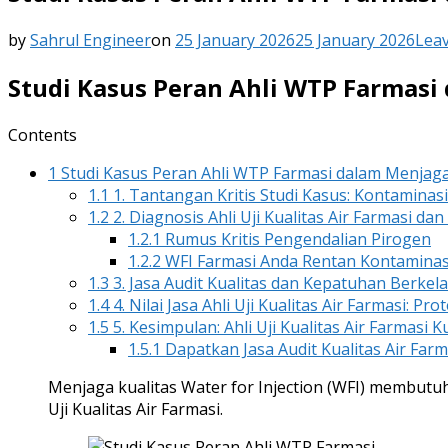
by
Sahrul Engineer
on
25 January 2026
25 January 2026
Lea
Studi Kasus Peran Ahli WTP Farmasi 
Contents
1
Studi Kasus Peran Ahli WTP Farmasi dalam Menjaga 
1.1
1. Tantangan Kritis Studi Kasus: Kontaminas
1.2
2. Diagnosis Ahli Uji Kualitas Air Farmasi dan
1.2.1
Rumus Kritis Pengendalian Pirogen
1.2.2
WFI Farmasi Anda Rentan Kontaminasi 
1.3
3. Jasa Audit Kualitas dan Kepatuhan Berkel
1.4
4. Nilai Jasa Ahli Uji Kualitas Air Farmasi: Pr
1.5
5. Kesimpulan: Ahli Uji Kualitas Air Farmasi K
1.5.1
Dapatkan Jasa Audit Kualitas Air Farm
Menjaga kualitas Water for Injection (WFI) membut
Uji Kualitas Air Farmasi.