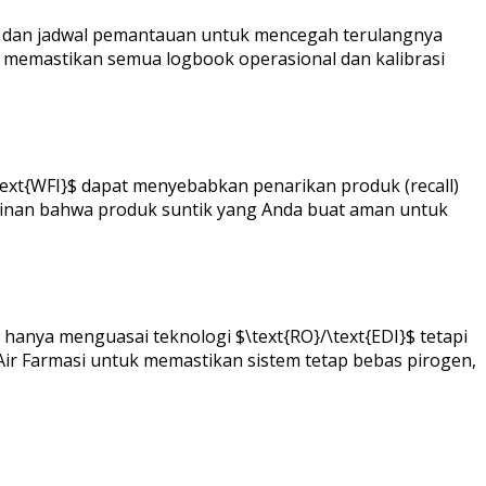
P}$ dan jadwal pemantauan untuk mencegah terulangnya
n memastikan semua logbook operasional dan kalibrasi
$\text{WFI}$ dapat menyebabkan penarikan produk (recall)
jaminan bahwa produk suntik yang Anda buat aman untuk
ak hanya menguasai teknologi $\text{RO}/\text{EDI}$ tetapi
s Air Farmasi untuk memastikan sistem tetap bebas pirogen,