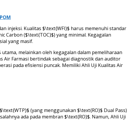
 BPOM
 dan injeksi. Kualitas $\text{WFI}$ harus memenuhi standar
nic Carbon ($\text{TOC}$) yang minimal. Kegagalan
ial yang masif.
}$ utama, melainkan oleh kegagalan dalam pemeliharaan
litas Air Farmasi bertindak sebagai diagnostik dan auditor
si pada efisiensi puncak. Memiliki Ahli Uji Kualitas Air
 $\text{WTP}$ (yang menggunakan $\text{RO}$ Dual Pass)
masalahnya ada pada membran $\text{RO}$. Namun, Ahli Uji