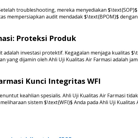
an. Setelah troubleshooting, mereka menyediakan $\text{SO
silitas mempersiapkan audit mendadak $\text{BPOM}$ denga
rmasi: Proteksi Produk
dit adalah investasi protektif. Kegagalan menjaga kualitas 
n yang dijamin oleh Ahli Uji Kualitas Air Farmasi adalah 
Farmasi Kunci Integritas WFI
untut keahlian spesialis. Ahli Uji Kualitas Air Farmasi tid
emeliharaan sistem $\text{WFI}$ Anda pada Ahli Uji Kualita