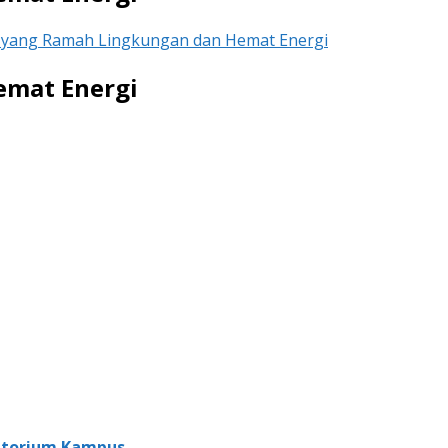
s yang Ramah Lingkungan dan Hemat Energi
emat Energi
ratorium Kampus