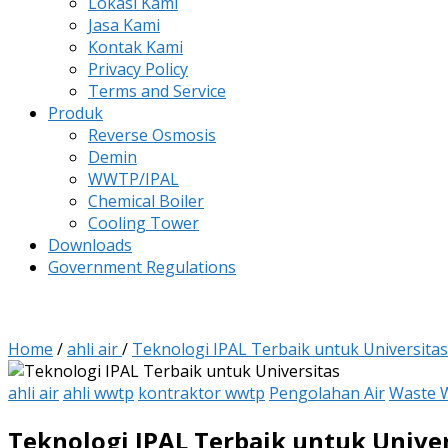
Lokasi Kami
Jasa Kami
Kontak Kami
Privacy Policy
Terms and Service
Produk
Reverse Osmosis
Demin
WWTP/IPAL
Chemical Boiler
Cooling Tower
Downloads
Government Regulations
Home
/
ahli air
/
Teknologi IPAL Terbaik untuk Universit
ahli air
ahli wwtp
kontraktor wwtp
Pengolahan Air
Waste 
Teknologi IPAL Terbaik untuk Univ