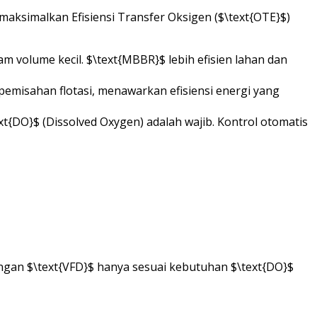
aksimalkan Efisiensi Transfer Oksigen ($\text{OTE}$)
volume kecil. $\text{MBBR}$ lebih efisien lahan dan
emisahan flotasi, menawarkan efisiensi energi yang
xt{DO}$ (Dissolved Oxygen) adalah wajib. Kontrol otomatis
 dengan $\text{VFD}$ hanya sesuai kebutuhan $\text{DO}$