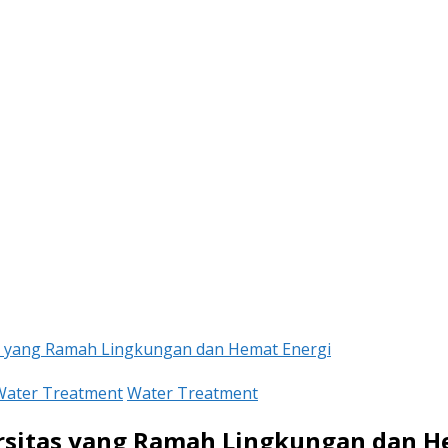
as yang Ramah Lingkungan dan Hemat Energi
Water Treatment
Water Treatment
ersitas yang Ramah Lingkungan dan H