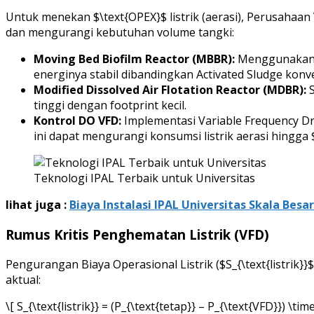
Untuk menekan $\text{OPEX}$ listrik (aerasi), Perusaha
dan mengurangi kebutuhan volume tangki:
Moving Bed Biofilm Reactor (MBBR):
Menggunakan bi
energinya stabil dibandingkan Activated Sludge konv
Modified Dissolved Air Flotation Reactor (MDBR):
S
tinggi dengan footprint kecil.
Kontrol DO VFD:
Implementasi Variable Frequency Dri
ini dapat mengurangi konsumsi listrik aerasi hingga
Teknologi IPAL Terbaik untuk Universitas
lihat juga :
Biaya Instalasi IPAL Universitas Skala Besa
Rumus Kritis Penghematan Listrik (VFD)
Pengurangan Biaya Operasional Listrik ($S_{\text{listrik}
aktual:
\[ S_{\text{listrik}} = (P_{\text{tetap}} – P_{\text{VFD}}) \ti