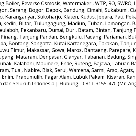
 Boiler, Reverse Osmosis, Watermaker , WTP, RO, SWRO, IPA
gon, Serang, Bogor, Depok, Bandung, Cimahi, Sukabumi, Ci
, Karanganyar, Sukoharjo, Klaten, Kudus, Jepara, Pati, Peka
, Kediri, Blitar, Tulungagung, Madiun, Tuban, Lamongan, B
aboh, Pekanbaru, Dumai, Duri, Batam, Bintan, Tanjung Pin
 Pinang, Tanjung Pandan, Bengkulu, Padang, Pariaman, Bu
da, Bontang, Sangatta, Kutai Kartanegara, Tarakan, Tanju
Luwu Timur, Makassar, Gowa, Maros, Bantaeng, Parepare, 
upang, Mataram, Denpasar, Gianyar, Tabanan, Badung, Sing
ak, Kalabahi, Maumere, Ende, Ruteng, Bajawa, Labuan Baj
am, Tual, Nabire, Biak, Serui, Wamena, Sarmi, Arso, Agat
ra Enim, Prabumulih, Pagar Alam, Lubuk Pakam, Kisaran, Rant
dan Seluruh Indonesia | Hubungi : 0811-3155-470 (Mr. Anggi