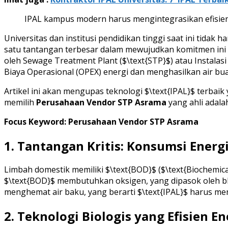
IPAL kampus modern harus mengintegrasikan efisi
Universitas dan institusi pendidikan tinggi saat ini tid
satu tantangan terbesar dalam mewujudkan komitmen ini ad
oleh Sewage Treatment Plant ($\text{STP}$) atau Instalas
Biaya Operasional (OPEX) energi dan menghasilkan air buan
Artikel ini akan mengupas teknologi $\text{IPAL}$ terbai
memilih
Perusahaan Vendor STP Asrama
yang ahli adala
Focus Keyword: Perusahaan Vendor STP Asrama
1. Tantangan Kritis: Konsumsi Ener
Limbah domestik memiliki $\text{BOD}$ ($\text{Biochemica
$\text{BOD}$ membutuhkan oksigen, yang dipasok oleh blo
menghemat air baku, yang berarti $\text{IPAL}$ harus m
2. Teknologi Biologis yang Efisien 