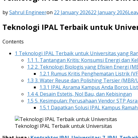
by
Sahrul Engineer
on
22 January 2026
22 January 2026
Lea
Teknologi IPAL Terbaik untuk Univ
Contents
1
Teknologi IPAL Terbaik untuk Universitas yang R
1.1
1. Tantangan Kritis: Konsumsi Energi dan 
1.2
2. Teknologi Biologis yang Efisien Energi 
1.2.1
Rumus Kritis Penghematan Listrik (V
1.3
3. Water Reuse dan Polishing Tersier (MBR/
1.3.1
IPAL Asrama Kampus Anda Boros List
1.4
4. Desain Estetis, Nol Bau, dan Kebisingan
1.5
5. Kesimpulan: Perusahaan Vendor STP Asr
1.5.1
Dapatkan Solusi IPAL Kampus Ramah 
Teknologi IPAL Terbaik untuk Universitas
lihat juga :
Kontraktor IPAL Universitas: 7 IPAL Terb