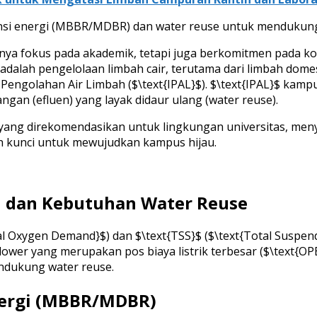
ensi energi (MBBR/MDBR) dan water reuse untuk mendukun
ak hanya fokus pada akademik, tetapi juga berkomitmen pada
alah pengelolaan limbah cair, terutama dari limbah domest
i Pengolahan Air Limbah ($\text{IPAL}$). $\text{IPAL}$ kam
gan (efluen) yang layak didaur ulang (water reuse).
k yang direkomendasikan untuk lingkungan universitas, men
h kunci untuk mewujudkan kampus hijau.
gi dan Kebutuhan Water Reuse
l Oxygen Demand}$) dan $\text{TSS}$ ($\text{Total Suspend
wer yang merupakan pos biaya listrik terbesar ($\text{OPE
endukung water reuse.
Energi (MBBR/MDBR)