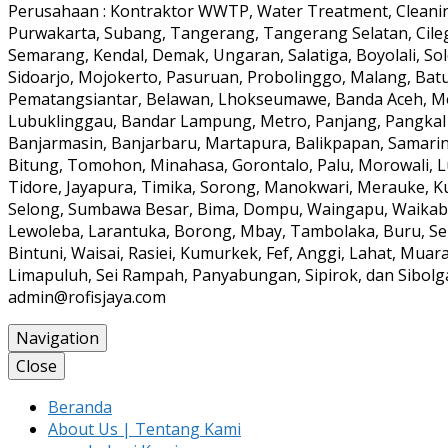
Perusahaan : Kontraktor WWTP, Water Treatment, Cleaning
Purwakarta, Subang, Tangerang, Tangerang Selatan, Cile
Semarang, Kendal, Demak, Ungaran, Salatiga, Boyolali, Solo
Sidoarjo, Mojokerto, Pasuruan, Probolinggo, Malang, Batu
Pematangsiantar, Belawan, Lhokseumawe, Banda Aceh, Meul
Lubuklinggau, Bandar Lampung, Metro, Panjang, Pangkal
Banjarmasin, Banjarbaru, Martapura, Balikpapan, Samarin
Bitung, Tomohon, Minahasa, Gorontalo, Palu, Morowali, 
Tidore, Jayapura, Timika, Sorong, Manokwari, Merauke, K
Selong, Sumbawa Besar, Bima, Dompu, Waingapu, Waikabub
Lewoleba, Larantuka, Borong, Mbay, Tambolaka, Buru, Ser
Bintuni, Waisai, Rasiei, Kumurkek, Fef, Anggi, Lahat, Mua
Limapuluh, Sei Rampah, Panyabungan, Sipirok, dan Sibolga 
admin@rofisjaya.com
Navigation
Close
Beranda
About Us | Tentang Kami