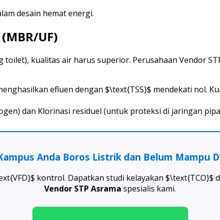
lam desain hemat energi.
r (MBR/UF)
ing toilet), kualitas air harus superior. Perusahaan Vendo
enghasilkan efluen dengan $\text{TSS}$ mendekati nol. Kuali
ogen) dan Klorinasi residuel (untuk proteksi di jaringan pi
Kampus Anda Boros Listrik dan Belum Mampu Da
{VFD}$ kontrol. Dapatkan studi kelayakan $\text{TCO}$ dan
Vendor STP Asrama
spesialis kami.