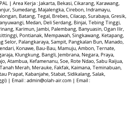
L | Area Kerja : Jakarta, Bekasi, Cikarang, Karawang,
anjur, Sumedang, Majalengka, Cirebon, Indramayu,
longan, Batang, Tegal, Brebes, Cilacap, Surabaya, Gresik,
anyuwangi, Medan, Deli Serdang, Binjai, Tebing Tinggi,
ang, Karimun, Jambi, Palembang, Banyuasin, Ogan Ilir,
kittinggi, Pontianak, Mempawah, Singkawang, Ketapang,
ng Selor, Palangkaraya, Sampit, Pangkalan Bun, Manado,
Kendari, Konawe, Bau-Bau, Mamuju, Ambon, Ternate,
araja, Klungkung, Bangli, Jembrana, Negara, Praya,
o, Atambua, Kefamenanu, Soe, Rote Ndao, Sabu Raijua,
s, Tanah Merah, Merauke, Fakfak, Kaimana, Teminabuan,
au Prapat, Kabanjahe, Stabat, Sidikalang, Salak,
) | Email : admin@olah-air.com | Email :