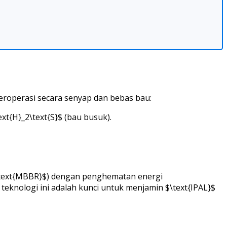
roperasi secara senyap dan bebas bau:
xt{H}_2\text{S}$ (bau busuk).
}/\text{MBBR}$) dengan penghematan energi
 teknologi ini adalah kunci untuk menjamin $\text{IPAL}$