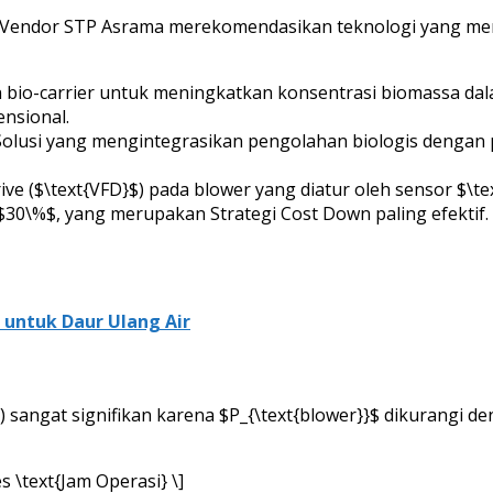
an Vendor STP Asrama merekomendasikan teknologi yang mem
o-carrier untuk meningkatkan konsentrasi biomassa dalam 
ensional.
olusi yang mengintegrasikan pengolahan biologis dengan p
ve ($\text{VFD}$) pada blower yang diatur oleh sensor $\te
 $30\%$, yang merupakan Strategi Cost Down paling efektif.
r untuk Daur Ulang Air
}$) sangat signifikan karena $P_{\text{blower}}$ dikurangi
mes \text{Jam Operasi} \]