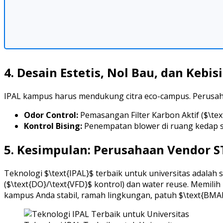
4. Desain Estetis, Nol Bau, dan Kebi
IPAL kampus harus mendukung citra eco-campus. Perusah
Odor Control:
Pemasangan Filter Karbon Aktif ($\tex
Kontrol Bising:
Penempatan blower di ruang kedap s
5. Kesimpulan: Perusahaan Vendor 
Teknologi $\text{IPAL}$ terbaik untuk universitas adalah
($\text{DO}/\text{VFD}$ kontrol) dan water reuse. Memilih
kampus Anda stabil, ramah lingkungan, patuh $\text{BMAL}