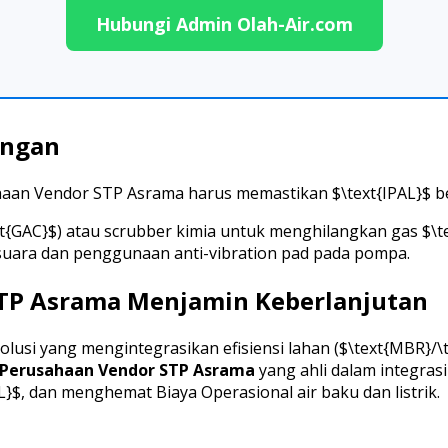
Hubungi Admin Olah-Air.com
singan
aan Vendor STP Asrama harus memastikan $\text{IPAL}$ be
t{GAC}$) atau scrubber kimia untuk menghilangkan gas $\te
uara dan penggunaan anti-vibration pad pada pompa.
STP Asrama Menjamin Keberlanjutan
 solusi yang mengintegrasikan efisiensi lahan ($\text{MBR
Perusahaan Vendor STP Asrama
yang ahli dalam integrasi
$, dan menghemat Biaya Operasional air baku dan listrik.