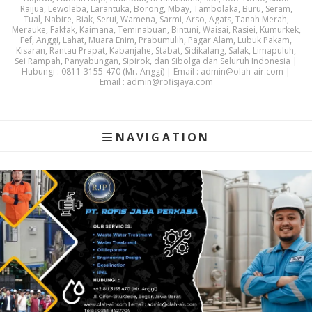
Raijua, Lewoleba, Larantuka, Borong, Mbay, Tambolaka, Buru, Seram,
Tual, Nabire, Biak, Serui, Wamena, Sarmi, Arso, Agats, Tanah Merah,
Merauke, Fakfak, Kaimana, Teminabuan, Bintuni, Waisai, Rasiei, Kumurkek,
Fef, Anggi, Lahat, Muara Enim, Prabumulih, Pagar Alam, Lubuk Pakam,
Kisaran, Rantau Prapat, Kabanjahe, Stabat, Sidikalang, Salak, Limapuluh,
Sei Rampah, Panyabungan, Sipirok, dan Sibolga dan Seluruh Indonesia |
Hubungi : 0811-3155-470 (Mr. Anggi) | Email : admin@olah-air.com |
Email : admin@rofisjaya.com
NAVIGATION