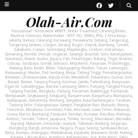
Olah-Air.Com
Perusahaan : Kontraktor WWTP, Water Treatment, Cleaning Boiler,
Reverse Osmosis, Watermaker , WTP, RO, SWRO, IPAL | Area Kerja :
Jakarta, Bekasi, Cikarang, Karawang, Purwakarta, Subang, Tangerang,
Tangerang Selatan, Cilegon, Serang, Bogor, Depok, Bandung, Cimahi,
Sukabumi, Cianjur, Sumedang, Majalengka, Cirebon, Indramayu,
Semarang, Kendal, Demak, Ungaran, Salatiga, Boyolali, Solo, Karanganyar,
Sukoharjo, Klaten, Kudus, Jepara, Pati, Pekalongan, Batang, Tegal, Brebes,
Cilacap, Surabaya, Gresik, Sidoarjo, Mojokerto, Pasuruan, Probolinggo,
Malang, Batu, Kediri, Blitar, Tulungagung, Madiun, Tuban, Lamongan,
Banyuwangi, Medan, Deli Serdang, Binjai, Tebing Tinggi, Pematangsiantar,
Belawan, Lhokseumawe, Banda Aceh, Meulaboh, Pekanbaru, Dumai, Duri,
Batam, Bintan, Tanjung Pinang, Karimun, Jambi, Palembang, Banyuasin,
Ogan Ilir, Lubuklinggau, Bandar Lampung, Metro, Panjang, Pangkal Pinang,
Tanjung Pandan, Bengkulu, Padang, Pariaman, Bukittinggi, Pontianak,
Mempawah, Singkawang, Ketapang, Banjarmasin, Banjarbaru, Martapura,
Balikpapan, Samarinda, Bontang, Sangatta, Kutai Kartanegara, Tarakan,
Tanjung Selor, Palangkaraya, Sampit, Pangkalan Bun, Manado, Bitung,
Tomohon, Minahasa, Gorontalo, Palu, Morowali, Luwu Timur, Makassar,
Gowa, Maros, Bantaeng, Parepare, Kendari, Konawe, Bau-Bau, Mamuju,
Ambon, Ternate, Tidore, Jayapura, Timika, Sorong, Manokwari, Merauke,
Kupang, Mataram, Denpasar, Gianyar, Tabanan, Badung, Singaraja,
Klungkung, Bangli, Jembrana, Negara, Praya, Selong, Sumbawa Besar,
Bima, Dompu, Waingapu, Waikabubak, Kalabahi, Maumere, Ende, Ruteng,
Bajawa, Labuan Bajo, Atambua, Kefamenanu, Soe, Rote Ndao, Sabu