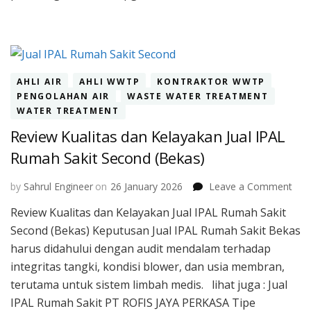
AHLI AIR
AHLI WWTP
KONTRAKTOR WWTP
PENGOLAHAN AIR
WASTE WATER TREATMENT
WATER TREATMENT
Review Kualitas dan Kelayakan Jual IPAL
Rumah Sakit Second (Bekas)
on
by
Sahrul Engineer
on
26 January 2026
Leave a Comment
Rev
Review Kualitas dan Kelayakan Jual IPAL Rumah Sakit
Kual
Second (Bekas) Keputusan Jual IPAL Rumah Sakit Bekas
dan
Kel
harus didahului dengan audit mendalam terhadap
Jual
integritas tangki, kondisi blower, dan usia membran,
IPA
terutama untuk sistem limbah medis. lihat juga : Jual
Rum
IPAL Rumah Sakit PT ROFIS JAYA PERKASA Tipe
Saki