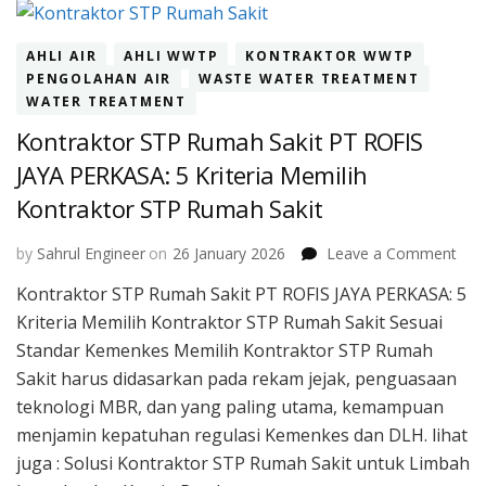
AHLI AIR
AHLI WWTP
KONTRAKTOR WWTP
PENGOLAHAN AIR
WASTE WATER TREATMENT
WATER TREATMENT
Kontraktor STP Rumah Sakit PT ROFIS
JAYA PERKASA: 5 Kriteria Memilih
Kontraktor STP Rumah Sakit
on
by
Sahrul Engineer
on
26 January 2026
Leave a Comment
Kont
Kontraktor STP Rumah Sakit PT ROFIS JAYA PERKASA: 5
STP
Kriteria Memilih Kontraktor STP Rumah Sakit Sesuai
Rum
Saki
Standar Kemenkes Memilih Kontraktor STP Rumah
PT
Sakit harus didasarkan pada rekam jejak, penguasaan
ROF
teknologi MBR, dan yang paling utama, kemampuan
JAY
menjamin kepatuhan regulasi Kemenkes dan DLH. lihat
PER
Krit
juga : Solusi Kontraktor STP Rumah Sakit untuk Limbah
Mem