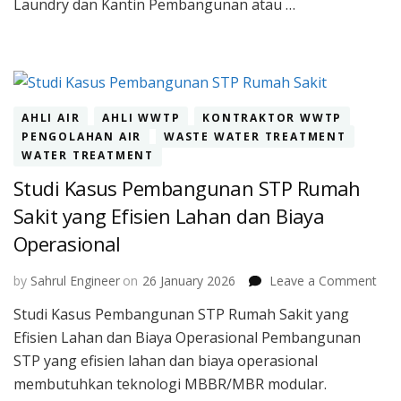
Laundry dan Kantin Pembangunan atau …
Kont
STP
Rum
Saki
AHLI AIR
AHLI WWTP
KONTRAKTOR WWTP
PENGOLAHAN AIR
WASTE WATER TREATMENT
WATER TREATMENT
Studi Kasus Pembangunan STP Rumah
Sakit yang Efisien Lahan dan Biaya
Operasional
on
by
Sahrul Engineer
on
26 January 2026
Leave a Comment
Stud
Studi Kasus Pembangunan STP Rumah Sakit yang
Kas
Efisien Lahan dan Biaya Operasional Pembangunan
Pem
STP
STP yang efisien lahan dan biaya operasional
Rum
membutuhkan teknologi MBBR/MBR modular.
Saki