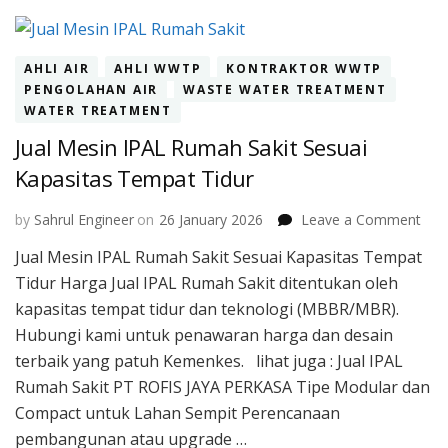
Lah
Sem
AHLI AIR
AHLI WWTP
KONTRAKTOR WWTP
PENGOLAHAN AIR
WASTE WATER TREATMENT
WATER TREATMENT
Jual Mesin IPAL Rumah Sakit Sesuai
Kapasitas Tempat Tidur
on
by
Sahrul Engineer
on
26 January 2026
Leave a Comment
Jual
Jual Mesin IPAL Rumah Sakit Sesuai Kapasitas Tempat
Mes
Tidur Harga Jual IPAL Rumah Sakit ditentukan oleh
IPA
Rum
kapasitas tempat tidur dan teknologi (MBBR/MBR).
Saki
Hubungi kami untuk penawaran harga dan desain
Sesu
terbaik yang patuh Kemenkes. lihat juga : Jual IPAL
Kapa
Rumah Sakit PT ROFIS JAYA PERKASA Tipe Modular dan
Tem
Tidu
Compact untuk Lahan Sempit Perencanaan
pembangunan atau upgrade …