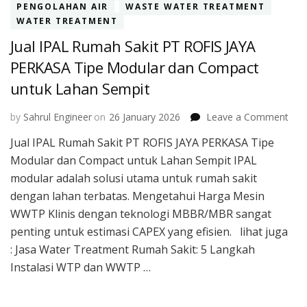
PENGOLAHAN AIR
WASTE WATER TREATMENT
WATER TREATMENT
Jual IPAL Rumah Sakit PT ROFIS JAYA
PERKASA Tipe Modular dan Compact
untuk Lahan Sempit
on
by
Sahrul Engineer
on
26 January 2026
Leave a Comment
Jual
Jual IPAL Rumah Sakit PT ROFIS JAYA PERKASA Tipe
IPA
Modular dan Compact untuk Lahan Sempit IPAL
Rum
Saki
modular adalah solusi utama untuk rumah sakit
PT
dengan lahan terbatas. Mengetahui Harga Mesin
ROF
WWTP Klinis dengan teknologi MBBR/MBR sangat
JAY
penting untuk estimasi CAPEX yang efisien. lihat juga
PER
Tipe
: Jasa Water Treatment Rumah Sakit: 5 Langkah
Mod
Instalasi WTP dan WWTP …
dan
Com
unt