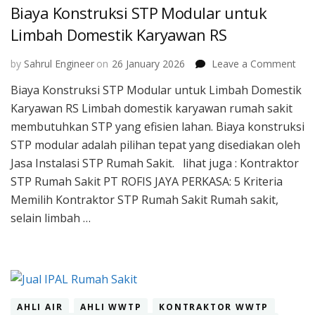
Biaya Konstruksi STP Modular untuk
Limbah Domestik Karyawan RS
on
by
Sahrul Engineer
on
26 January 2026
Leave a Comment
Bia
Biaya Konstruksi STP Modular untuk Limbah Domestik
Kons
Karyawan RS Limbah domestik karyawan rumah sakit
STP
Mod
membutuhkan STP yang efisien lahan. Biaya konstruksi
unt
STP modular adalah pilihan tepat yang disediakan oleh
Lim
Jasa Instalasi STP Rumah Sakit. lihat juga : Kontraktor
Dom
STP Rumah Sakit PT ROFIS JAYA PERKASA: 5 Kriteria
Kar
RS
Memilih Kontraktor STP Rumah Sakit Rumah sakit,
selain limbah …
AHLI AIR
AHLI WWTP
KONTRAKTOR WWTP