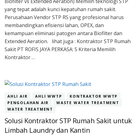
Biofilter vs Extended Aeration) Memilih teknologi STP
Terb
unt
yang tepat adalah kunci kepatuhan rumah sakit.
Rum
Perusahaan Vendor STP RS yang profesional harus
Saki
membandingkan efisiensi lahan, OPEX, dan
(ST
kemampuan eliminasi patogen antara Biofilter dan
Biof
vs
Extended Aeration. lihat juga : Kontraktor STP Rumah
Ext
Sakit PT ROFIS JAYA PERKASA: 5 Kriteria Memilih
Aera
Kontraktor …
AHLI AIR
AHLI WWTP
KONTRAKTOR WWTP
PENGOLAHAN AIR
WASTE WATER TREATMENT
WATER TREATMENT
Solusi Kontraktor STP Rumah Sakit untuk
Limbah Laundry dan Kantin