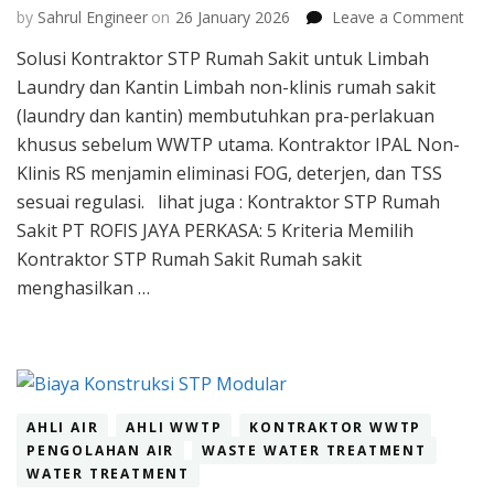
on
by
Sahrul Engineer
on
26 January 2026
Leave a Comment
Solu
Solusi Kontraktor STP Rumah Sakit untuk Limbah
Kont
Laundry dan Kantin Limbah non-klinis rumah sakit
STP
Rum
(laundry dan kantin) membutuhkan pra-perlakuan
Saki
khusus sebelum WWTP utama. Kontraktor IPAL Non-
unt
Klinis RS menjamin eliminasi FOG, deterjen, dan TSS
Lim
sesuai regulasi. lihat juga : Kontraktor STP Rumah
Lau
dan
Sakit PT ROFIS JAYA PERKASA: 5 Kriteria Memilih
Kant
Kontraktor STP Rumah Sakit Rumah sakit
menghasilkan …
AHLI AIR
AHLI WWTP
KONTRAKTOR WWTP
PENGOLAHAN AIR
WASTE WATER TREATMENT
WATER TREATMENT