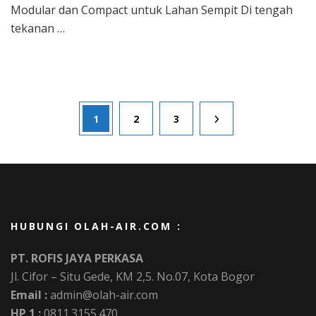
Sec
Modular dan Compact untuk Lahan Sempit Di tengah
(Bek
tekanan …
Posts
Page
Page
Page
1
2
3
pagination
HUBUNGI OLAH-AIR.COM :
PT. ROFIS JAYA PERKASA
Jl. Cifor – Situ Gede, KM 2,5. No.07, Kota Bogor
Email :
admin@olah-air.com
HP 1 :
0811.3155.470