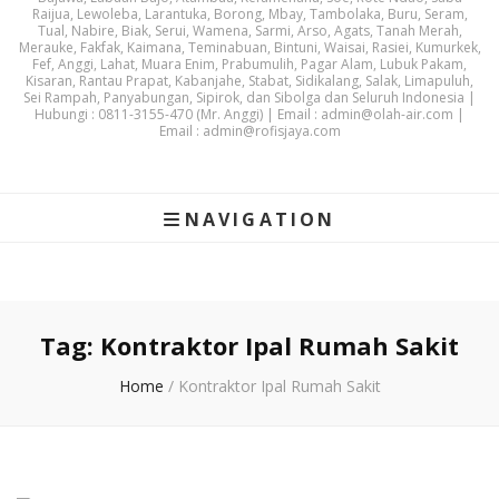
Raijua, Lewoleba, Larantuka, Borong, Mbay, Tambolaka, Buru, Seram,
Tual, Nabire, Biak, Serui, Wamena, Sarmi, Arso, Agats, Tanah Merah,
Merauke, Fakfak, Kaimana, Teminabuan, Bintuni, Waisai, Rasiei, Kumurkek,
Fef, Anggi, Lahat, Muara Enim, Prabumulih, Pagar Alam, Lubuk Pakam,
Kisaran, Rantau Prapat, Kabanjahe, Stabat, Sidikalang, Salak, Limapuluh,
Sei Rampah, Panyabungan, Sipirok, dan Sibolga dan Seluruh Indonesia |
Hubungi : 0811-3155-470 (Mr. Anggi) | Email : admin@olah-air.com |
Email : admin@rofisjaya.com
NAVIGATION
Tag:
Kontraktor Ipal Rumah Sakit
Home
/
Kontraktor Ipal Rumah Sakit