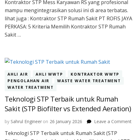
Kontraktor STP Mess Karyawan RS yang profesional
yan
mampu mengintegrasikan solusi ini di area terbatas.
Efis
Lah
lihat juga : Kontraktor STP Rumah Sakit PT ROFIS JAYA
dan
PERKASA: 5 Kriteria Memilih Kontraktor STP Rumah
Bia
Sakit …
Ope
AHLI AIR
AHLI WWTP
KONTRAKTOR WWTP
PENGOLAHAN AIR
WASTE WATER TREATMENT
WATER TREATMENT
Teknologi STP Terbaik untuk Rumah
Sakit (STP Biofilter vs Extended Aeration)
on
by
Sahrul Engineer
on
26 January 2026
Leave a Comment
Tek
Teknologi STP Terbaik untuk Rumah Sakit (STP
STP