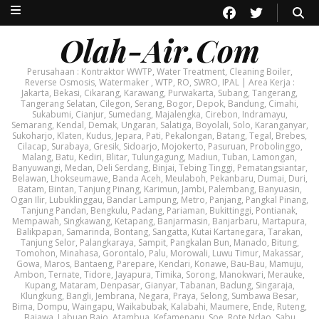
Olah-Air.Com
Perusahaan : Kontraktor WWTP, Water Treatment, Cleaning Boiler,
Reverse Osmosis, Watermaker , WTP, RO, SWRO, IPAL | Area Kerja :
Jakarta, Bekasi, Cikarang, Karawang, Purwakarta, Subang, Tangerang,
Tangerang Selatan, Cilegon, Serang, Bogor, Depok, Bandung, Cimahi,
Sukabumi, Cianjur, Sumedang, Majalengka, Cirebon, Indramayu,
Semarang, Kendal, Demak, Ungaran, Salatiga, Boyolali, Solo, Karanganyar,
Sukoharjo, Klaten, Kudus, Jepara, Pati, Pekalongan, Batang, Tegal, Brebes,
Cilacap, Surabaya, Gresik, Sidoarjo, Mojokerto, Pasuruan, Probolinggo,
Malang, Batu, Kediri, Blitar, Tulungagung, Madiun, Tuban, Lamongan,
Banyuwangi, Medan, Deli Serdang, Binjai, Tebing Tinggi, Pematangsiantar,
Belawan, Lhokseumawe, Banda Aceh, Meulaboh, Pekanbaru, Dumai, Duri,
Batam, Bintan, Tanjung Pinang, Karimun, Jambi, Palembang, Banyuasin,
Ogan Ilir, Lubuklinggau, Bandar Lampung, Metro, Panjang, Pangkal Pinang,
Tanjung Pandan, Bengkulu, Padang, Pariaman, Bukittinggi, Pontianak,
Mempawah, Singkawang, Ketapang, Banjarmasin, Banjarbaru, Martapura,
Balikpapan, Samarinda, Bontang, Sangatta, Kutai Kartanegara, Tarakan,
Tanjung Selor, Palangkaraya, Sampit, Pangkalan Bun, Manado, Bitung,
Tomohon, Minahasa, Gorontalo, Palu, Morowali, Luwu Timur, Makassar,
Gowa, Maros, Bantaeng, Parepare, Kendari, Konawe, Bau-Bau, Mamuju,
Ambon, Ternate, Tidore, Jayapura, Timika, Sorong, Manokwari, Merauke,
Kupang, Mataram, Denpasar, Gianyar, Tabanan, Badung, Singaraja,
Klungkung, Bangli, Jembrana, Negara, Praya, Selong, Sumbawa Besar,
Bima, Dompu, Waingapu, Waikabubak, Kalabahi, Maumere, Ende, Ruteng,
Bajawa, Labuan Bajo, Atambua, Kefamenanu, Soe, Rote Ndao, Sabu