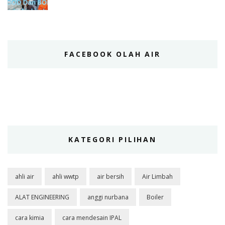
FACEBOOK OLAH AIR
KATEGORI PILIHAN
ahli air
ahli wwtp
air bersih
Air Limbah
ALAT ENGINEERING
anggi nurbana
Boiler
cara kimia
cara mendesain IPAL