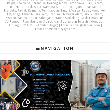
Raijua, Lewoleba, Larantuka, Borong, Mbay, Tambolaka, Buru, Seram,
Tual, Nabire, Biak, Serui, Wamena, Sarmi, Arso, Agats, Tanah Merah,
Merauke, Fakfak, Kaimana, Teminabuan, Bintuni, Waisai, Rasiei, Kumurkek,
Fef, Anggi, Lahat, Muara Enim, Prabumulih, Pagar Alam, Lubuk Pakam,
Kisaran, Rantau Prapat, Kabanjahe, Stabat, Sidikalang, Salak, Limapuluh,
Sei Rampah, Panyabungan, Sipirok, dan Sibolga dan Seluruh Indonesia |
Hubungi : 0811-3155-470 (Mr. Anggi) | Email : admin@olah-air.com |
Email : admin@rofisjaya.com
NAVIGATION