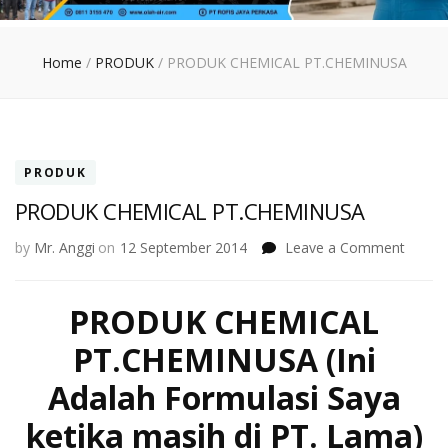
Home
/
PRODUK
/
PRODUK CHEMICAL PT.CHEMINUSA
PRODUK
PRODUK CHEMICAL PT.CHEMINUSA
on
by
Mr. Anggi
on
12 September 2014
Leave a Comment
PROD
CHEMI
PRODUK CHEMICAL
PT.CH
PT.CHEMINUSA (Ini
Adalah Formulasi Saya
ketika masih di PT. Lama)