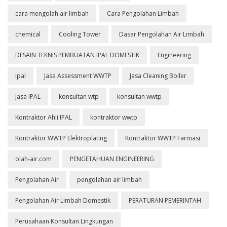
cara mengolah air limbah
Cara Pengolahan Limbah
chemical
Cooling Tower
Dasar Pengolahan Air Limbah
DESAIN TEKNIS PEMBUATAN IPAL DOMESTIK
Engineering
ipal
Jasa Assessment WWTP
Jasa Cleaning Boiler
Jasa IPAL
konsultan wtp
konsultan wwtp
Kontraktor Ahli IPAL
kontraktor wwtp
Kontraktor WWTP Elektroplating
Kontraktor WWTP Farmasi
olah-air.com
PENGETAHUAN ENGINEERING
Pengolahan Air
pengolahan air limbah
Pengolahan Air Limbah Domestik
PERATURAN PEMERINTAH
Perusahaan Konsultan Lingkungan