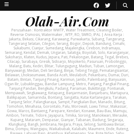
Olah-Air.Com
Perusahaan : Kontraktor WWTP, Water Treatment, Cleaning Boiler,
Reverse Osmosis, Watermaker , WTP, RO, SWRO, IPAL | Area Kerja :
Jakarta, Bekasi, Cikarang, Karawang, Purwakarta, Subang, Tangerang,
Tangerang Selatan, Cilegon, Serang, Bogor, Depok, Bandung, Cimahi,
Sukabumi, Cianjur, Sumedang, Majalengka, Cirebon, Indramayu,
Semarang, Kendal, Demak, Ungaran, Salatiga, Boyolali, Solo, Karanganyar,
Sukoharjo, Klaten, Kudus, Jepara, Pati, Pekalongan, Batang, Tegal, Brebes,
Cilacap, Surabaya, Gresik, Sidoarjo, Mojokerto, Pasuruan, Probolinggo,
Malang, Batu, Kediri, Blitar, Tulungagung, Madiun, Tuban, Lamongan,
Banyuwangi, Medan, Deli Serdang, Binjai, Tebing Tinggi, Pematangsiantar,
Belawan, Lhokseumawe, Banda Aceh, Meulaboh, Pekanbaru, Dumai, Duri,
Batam, Bintan, Tanjung Pinang, Karimun, Jambi, Palembang, Banyuasin,
Ogan Ilir, Lubuklinggau, Bandar Lampung, Metro, Panjang, Pangkal Pinang,
Tanjung Pandan, Bengkulu, Padang, Pariaman, Bukittinggi, Pontianak,
Mempawah, Singkawang, Ketapang, Banjarmasin, Banjarbaru, Martapura,
Balikpapan, Samarinda, Bontang, Sangatta, Kutai Kartanegara, Tarakan,
Tanjung Selor, Palangkaraya, Sampit, Pangkalan Bun, Manado, Bitung,
Tomohon, Minahasa, Gorontalo, Palu, Morowali, Luwu Timur, Makassar,
Gowa, Maros, Bantaeng, Parepare, Kendari, Konawe, Bau-Bau, Mamuju,
Ambon, Ternate, Tidore, Jayapura, Timika, Sorong, Manokwari, Merauke,
Kupang, Mataram, Denpasar, Gianyar, Tabanan, Badung, Singaraja,
Klungkung, Bangli, Jembrana, Negara, Praya, Selong, Sumbawa Besar,
Bima, Dompu, Waingapu, Waikabubak, Kalabahi, Maumere, Ende, Ruteng,
Bajawa, Labuan Bajo, Atambua, Kefamenanu, Soe, Rote Ndao, Sabu