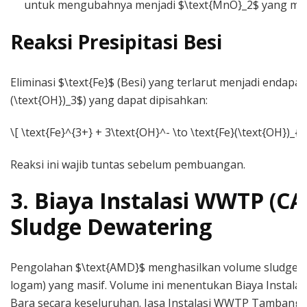
untuk mengubahnya menjadi $\text{MnO}_2$ yang mud
Reaksi Presipitasi Besi
Eliminasi $\text{Fe}$ (Besi) yang terlarut menjadi endapan
(\text{OH})_3$) yang dapat dipisahkan:
\[ \text{Fe}^{3+} + 3\text{OH}^- \to \text{Fe}(\text{OH})_{3
Reaksi ini wajib tuntas sebelum pembuangan.
3. Biaya Instalasi WWTP (CA
Sludge Dewatering
Pengolahan $\text{AMD}$ menghasilkan volume sludge (
logam) yang masif. Volume ini menentukan Biaya Insta
Bara secara keseluruhan. Jasa Instalasi WWTP Tambang 