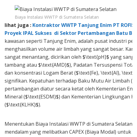
Biaya Instalasi WWTP di Sumatera Selatan
lihat juga :
Kontraktor WWTP Tanjung Enim PT ROFIS J
Proyek IPAL Sukses di Sektor Pertambangan Batu Ba
kawasan seperti Tanjung Enim, adalah pusat industri p
menghasilkan volume air limbah yang sangat besar. Karak
sangat menantang, dicirikan oleh $\text{pH}$ yang sang
tambang atau $\text{AMD}$), Padatan Tersuspensi Total (
dan konsentrasi Logam Berat ($\text{Fe}, \text{Al}, \text{
signifikan. Kepatuhan terhadap Baku Mutu Air Limbah ($
pertambangan diatur secara ketat oleh Kementerian Ene
Mineral ($\text{ESDM}$) dan Kementerian Lingkungan H
($\text{KLHK}$).
Menentukan Biaya Instalasi WWTP di Sumatera Selatan m
mendalam yang melibatkan CAPEX (Biaya Modal) untuk uni