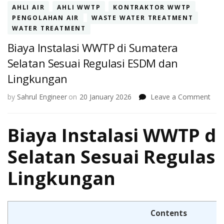
AHLI AIR
AHLI WWTP
KONTRAKTOR WWTP
PENGOLAHAN AIR
WASTE WATER TREATMENT
WATER TREATMENT
Biaya Instalasi WWTP di Sumatera
Selatan Sesuai Regulasi ESDM dan
Lingkungan
on
by
Sahrul Engineer
on
20 January 2026
Leave a Comment
Bia
Inst
Biaya Instalasi WWTP d
WW
di
Sum
Selatan Sesuai Regulas
Sela
Sesu
Lingkungan
Regu
ES
dan
Lin
Contents