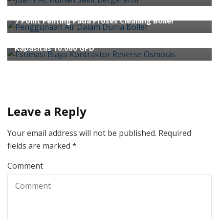
jual bahan kimia
konsultan wtp
REVERSE OSMOSIS
ahli air
ahli wwtp
kontraktor wwtp
Pengolahan Air
7 Point Penting Pada Proses Cleaning Boiler
Waste Water Treatment
Water Treatment
Estimasi Biaya Kontraktor Reverse Osmosis untuk
Kapasitas 10.000 GPD
Leave a Reply
Your email address will not be published.
Required
fields are marked
*
Comment