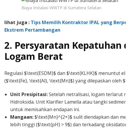
Biaya Instalasi WWTP di Sumatera Selatan
lihat juga :
Tips Memilih Kontraktor IPAL yang Berpe
Ekstrem Pertambangan
2. Persyaratan Kepatuhan d
Logam Berat
Regulasi $\text{ESDM}$ dan $\text{KLHK}$ menuntut eli
($\text{Fe}, \text{Al}, \text{Mn}$) yang dilepaskan oleh $\
Unit Presipitasi:
Setelah netralisasi, logam terlarut 
Hidroksida. Unit Klarifier Lamella atau tangki sedimen
untuk memisahkan endapan ini.
Mangaan:
$\text{Mn}^{2+}$ sulit diendapkan dan mem
lebih tinggi ($\text{pH} > 9$) dan terkadang oksidator