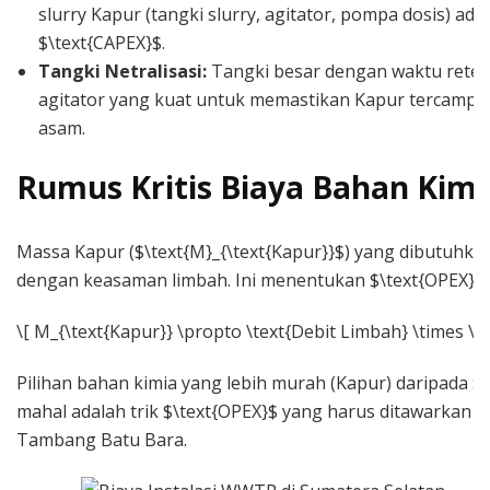
slurry Kapur (tangki slurry, agitator, pompa dosis) ad
$\text{CAPEX}$.
Tangki Netralisasi:
Tangki besar dengan waktu reten
agitator yang kuat untuk memastikan Kapur tercampu
asam.
Rumus Kritis Biaya Bahan Kimi
Massa Kapur ($\text{M}_{\text{Kapur}}$) yang dibutuhkan
dengan keasaman limbah. Ini menentukan $\text{OPEX}$ 
\[ M_{\text{Kapur}} \propto \text{Debit Limbah} \times \t
Pilihan bahan kimia yang lebih murah (Kapur) daripada $
mahal adalah trik $\text{OPEX}$ yang harus ditawarkan o
Tambang Batu Bara.