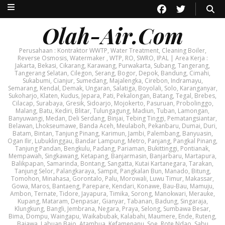
Olah-Air.Com
Perusahaan : Kontraktor WWTP, Water Treatment, Cleaning Boiler,
Reverse Osmosis, Watermaker , WTP, RO, SWRO, IPAL | Area Kerja :
Jakarta, Bekasi, Cikarang, Karawang, Purwakarta, Subang, Tangerang,
Tangerang Selatan, Cilegon, Serang, Bogor, Depok, Bandung, Cimahi,
Sukabumi, Cianjur, Sumedang, Majalengka, Cirebon, Indramayu,
Semarang, Kendal, Demak, Ungaran, Salatiga, Boyolali, Solo, Karanganyar,
Sukoharjo, Klaten, Kudus, Jepara, Pati, Pekalongan, Batang, Tegal, Brebes,
Cilacap, Surabaya, Gresik, Sidoarjo, Mojokerto, Pasuruan, Probolinggo,
Malang, Batu, Kediri, Blitar, Tulungagung, Madiun, Tuban, Lamongan,
Banyuwangi, Medan, Deli Serdang, Binjai, Tebing Tinggi, Pematangsiantar,
Belawan, Lhokseumawe, Banda Aceh, Meulaboh, Pekanbaru, Dumai, Duri,
Batam, Bintan, Tanjung Pinang, Karimun, Jambi, Palembang, Banyuasin,
Ogan Ilir, Lubuklinggau, Bandar Lampung, Metro, Panjang, Pangkal Pinang,
Tanjung Pandan, Bengkulu, Padang, Pariaman, Bukittinggi, Pontianak,
Mempawah, Singkawang, Ketapang, Banjarmasin, Banjarbaru, Martapura,
Balikpapan, Samarinda, Bontang, Sangatta, Kutai Kartanegara, Tarakan,
Tanjung Selor, Palangkaraya, Sampit, Pangkalan Bun, Manado, Bitung,
Tomohon, Minahasa, Gorontalo, Palu, Morowali, Luwu Timur, Makassar,
Gowa, Maros, Bantaeng, Parepare, Kendari, Konawe, Bau-Bau, Mamuju,
Ambon, Ternate, Tidore, Jayapura, Timika, Sorong, Manokwari, Merauke,
Kupang, Mataram, Denpasar, Gianyar, Tabanan, Badung, Singaraja,
Klungkung, Bangli, Jembrana, Negara, Praya, Selong, Sumbawa Besar,
Bima, Dompu, Waingapu, Waikabubak, Kalabahi, Maumere, Ende, Ruteng,
Bajawa, Labuan Bajo, Atambua, Kefamenanu, Soe, Rote Ndao, Sabu