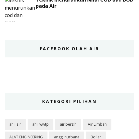
pada Air
FACEBOOK OLAH AIR
KATEGORI PILIHAN
ahli air
ahli wwtp
air bersih
Air Limbah
ALAT ENGINEERING
anggi nurbana
Boiler