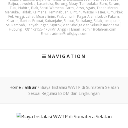
Raijua, Lewoleba, Larantuka, Borong, Mbay, Tambolaka, Buru, Seram,
Tual, Nabire, Biak, Serui, Wamena, Sarmi, Arso, Agats, Tanah Merah,
Merauke, Fakfak, Kaimana, Teminabuan, Bintuni, Waisai, Rasiei, Kumurkek,
Fef, Anggi, Lahat, Muara Enim, Prabumulih, Pagar Alam, Lubuk Pakam,
Kisaran, Rantau Prapat, Kabanjahe, Stabat, Sidikalang, Salak, Limapuluh,
Sei Rampah, Panyabungan, Sipirok, dan Sibolga dan Seluruh Indonesia |
Hubungi : 0811-3155-470 (Mr. Anggi) | Email : admin@olah-air.com |
Email : admin@rofisjaya.com
NAVIGATION
Home
/
ahli air
/
Biaya Instalasi WWTP di Sumatera Selatan
Sesuai Regulasi ESDM dan Lingkungan