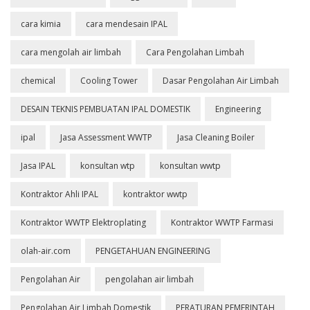
cara kimia
cara mendesain IPAL
cara mengolah air limbah
Cara Pengolahan Limbah
chemical
Cooling Tower
Dasar Pengolahan Air Limbah
DESAIN TEKNIS PEMBUATAN IPAL DOMESTIK
Engineering
ipal
Jasa Assessment WWTP
Jasa Cleaning Boiler
Jasa IPAL
konsultan wtp
konsultan wwtp
Kontraktor Ahli IPAL
kontraktor wwtp
Kontraktor WWTP Elektroplating
Kontraktor WWTP Farmasi
olah-air.com
PENGETAHUAN ENGINEERING
Pengolahan Air
pengolahan air limbah
Pengolahan Air Limbah Domestik
PERATURAN PEMERINTAH