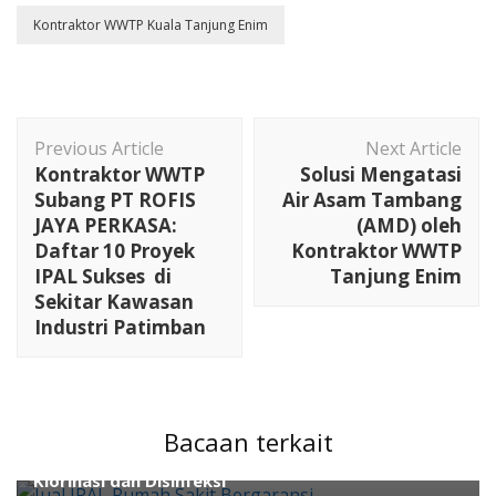
Kontraktor WWTP Kuala Tanjung Enim
Post
Previous Article
Next Article
Navigation
Kontraktor WWTP
Solusi Mengatasi
Subang PT ROFIS
Air Asam Tambang
JAYA PERKASA:
(AMD) oleh
Daftar 10 Proyek
Kontraktor WWTP
IPAL Sukses di
Tanjung Enim
Sekitar Kawasan
Industri Patimban
ahli air
ahli wwtp
kontraktor wwtp
Pengolahan Air
Waste Water Treatment
Water Treatment
Bacaan terkait
Jual IPAL Rumah Sakit Bergaransi: Cek Sistem
Klorinasi dan Disinfeksi
ahli air
Boiler
cara kimia
Cara Pengolahan Limbah