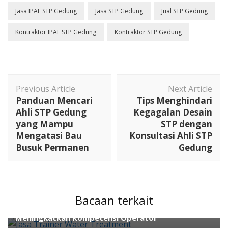
Jasa IPAL STP Gedung
Jasa STP Gedung
Jual STP Gedung
Kontraktor IPAL STP Gedung
Kontraktor STP Gedung
Post
Previous Article
Next Article
Navigation
Panduan Mencari
Tips Menghindari
Ahli STP Gedung
Kegagalan Desain
yang Mampu
STP dengan
Mengatasi Bau
Konsultasi Ahli STP
Busuk Permanen
Gedung
ahli air
ahli wwtp
kontraktor wwtp
Pengolahan Air
Waste Water Treatment
Water Treatment
Bacaan terkait
Jasa Trainer Water Treatment dalam
Meningkatkan Kompetensi Operator
ahli air
Boiler
cara kimia
chemical
Engineering