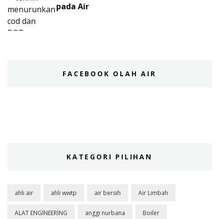
pada Air
FACEBOOK OLAH AIR
KATEGORI PILIHAN
ahli air
ahli wwtp
air bersih
Air Limbah
ALAT ENGINEERING
anggi nurbana
Boiler