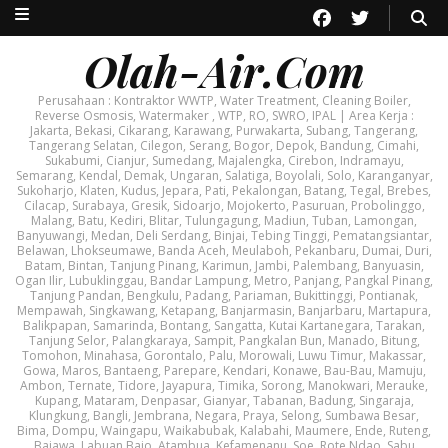
Olah-Air.Com
Perusahaan : Kontraktor WWTP, Water Treatment, Cleaning Boiler,
Reverse Osmosis, Watermaker , WTP, RO, SWRO, IPAL | Area Kerja :
Jakarta, Bekasi, Cikarang, Karawang, Purwakarta, Subang, Tangerang,
Tangerang Selatan, Cilegon, Serang, Bogor, Depok, Bandung, Cimahi,
Sukabumi, Cianjur, Sumedang, Majalengka, Cirebon, Indramayu,
Semarang, Kendal, Demak, Ungaran, Salatiga, Boyolali, Solo, Karanganyar,
Sukoharjo, Klaten, Kudus, Jepara, Pati, Pekalongan, Batang, Tegal, Brebes,
Cilacap, Surabaya, Gresik, Sidoarjo, Mojokerto, Pasuruan, Probolinggo,
Malang, Batu, Kediri, Blitar, Tulungagung, Madiun, Tuban, Lamongan,
Banyuwangi, Medan, Deli Serdang, Binjai, Tebing Tinggi, Pematangsiantar,
Belawan, Lhokseumawe, Banda Aceh, Meulaboh, Pekanbaru, Dumai, Duri,
Batam, Bintan, Tanjung Pinang, Karimun, Jambi, Palembang, Banyuasin,
Ogan Ilir, Lubuklinggau, Bandar Lampung, Metro, Panjang, Pangkal Pinang,
Tanjung Pandan, Bengkulu, Padang, Pariaman, Bukittinggi, Pontianak,
Mempawah, Singkawang, Ketapang, Banjarmasin, Banjarbaru, Martapura,
Balikpapan, Samarinda, Bontang, Sangatta, Kutai Kartanegara, Tarakan,
Tanjung Selor, Palangkaraya, Sampit, Pangkalan Bun, Manado, Bitung,
Tomohon, Minahasa, Gorontalo, Palu, Morowali, Luwu Timur, Makassar,
Gowa, Maros, Bantaeng, Parepare, Kendari, Konawe, Bau-Bau, Mamuju,
Ambon, Ternate, Tidore, Jayapura, Timika, Sorong, Manokwari, Merauke,
Kupang, Mataram, Denpasar, Gianyar, Tabanan, Badung, Singaraja,
Klungkung, Bangli, Jembrana, Negara, Praya, Selong, Sumbawa Besar,
Bima, Dompu, Waingapu, Waikabubak, Kalabahi, Maumere, Ende, Ruteng,
Bajawa, Labuan Bajo, Atambua, Kefamenanu, Soe, Rote Ndao, Sabu