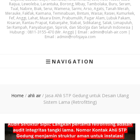
Raijua, Lewoleba, Larantuka, Borong, Mbay, Tambolaka, Buru, Seram,
Tual, Nabire, Biak, Serui, Wamena, Sarmi, Arso, Agats, Tanah Merah,
Merauke, Fakfak, Kaimana, Teminabuan, Bintuni, Waisai, Rasiei, Kumurkek,
Fef, Anggi, Lahat, Muara Enim, Prabumulih, Pagar Alam, Lubuk Pakam,
Kisaran, Rantau Prapat, Kabanjahe, Stabat, Sidikalang, Salak, Limapuluh,
Sei Rampah, Panyabungan, Sipirok, dan Sibolga dan Seluruh Indonesia |
Hubungi : 0811-3155-470 (Mr. Anggi) | Email : admin@olah-air.com |
Email : admin@rofisjaya.com
NAVIGATION
Home
/
ahli air
/
Jasa Ahli STP Gedung untuk Desain Ulang
Sistem Lama (Retrofitting)