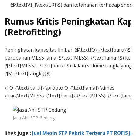
($\text{V}_{\text{LR}}$) dan ketahanan terhadap shock 
Rumus Kritis Peningkatan Kapa
(Retrofitting)
Peningkatan kapasitas limbah ($\text{Q}_{\text{baru}}$) d
perubahan MLSS lama ($\text{MLSS}_{\text{lama}}$) ke $
($\text{MLSS}_{\text{baru}}$) dalam volume tangki yang 
($V_{\text{tangki}}$):
\[ Q_{\text{baru}} \propto Q_{\text{lama}} \times
\frac{\text{MLSS}_{\text{baru}}}{\text{MLSS}_{\text{lama}}
Jasa Ahli STP Gedung
lihat juga :
Jual Mesin STP Pabrik Terbaru PT ROFIS JA