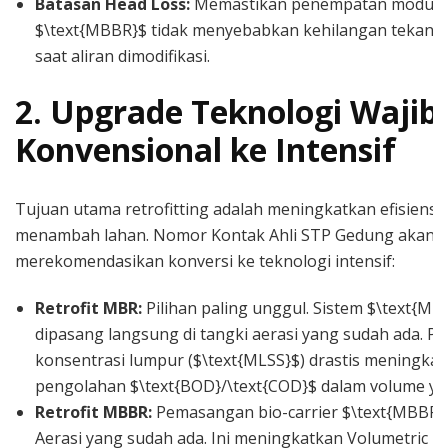
Batasan Head Loss:
Memastikan penempatan modul $
$\text{MBBR}$ tidak menyebabkan kehilangan tekanan
saat aliran dimodifikasi.
2. Upgrade Teknologi Wajib:
Konvensional ke Intensif
Tujuan utama retrofitting adalah meningkatkan efisiensi
menambah lahan. Nomor Kontak Ahli STP Gedung akan
merekomendasikan konversi ke teknologi intensif:
Retrofit MBR:
Pilihan paling unggul. Sistem $\text{MB
dipasang langsung di tangki aerasi yang sudah ada. P
konsentrasi lumpur ($\text{MLSS}$) drastis meningkat
pengolahan $\text{BOD}/\text{COD}$ dalam volume ya
Retrofit MBBR:
Pemasangan bio-carrier $\text{MBBR}$
Aerasi yang sudah ada. Ini meningkatkan Volumetric L