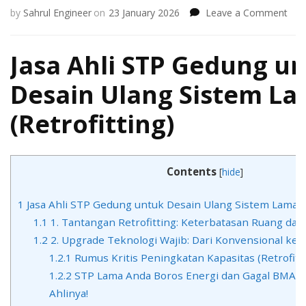
on
by
Sahrul Engineer
on
23 January 2026
Leave a Comment
Jasa
Ahli
Jasa Ahli STP Gedung u
STP
Ged
unt
Desain Ulang Sistem L
Des
Ula
(Retrofitting)
Sis
Lam
(Ret
Contents
[
hide
]
1
Jasa Ahli STP Gedung untuk Desain Ulang Sistem Lama (R
1.1
1. Tantangan Retrofitting: Keterbatasan Ruang dan
1.2
2. Upgrade Teknologi Wajib: Dari Konvensional ke I
1.2.1
Rumus Kritis Peningkatan Kapasitas (Retrofitt
1.2.2
STP Lama Anda Boros Energi dan Gagal BMAL?
Ahlinya!