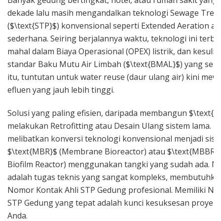
dekade lalu masih mengandalkan teknologi Sewage Trea
($\text{STP}$) konvensional seperti Extended Aeration ata
sederhana. Seiring berjalannya waktu, teknologi ini terbu
mahal dalam Biaya Operasional (OPEX) listrik, dan kesuli
standar Baku Mutu Air Limbah ($\text{BMAL}$) yang semak
itu, tuntutan untuk water reuse (daur ulang air) kini mew
efluen yang jauh lebih tinggi.
Solusi yang paling efisien, daripada membangun $\text{S
melakukan Retrofitting atau Desain Ulang sistem lama. Pr
melibatkan konversi teknologi konvensional menjadi siste
$\text{MBR}$ (Membrane Bioreactor) atau $\text{MBBR}
Biofilm Reactor) menggunakan tangki yang sudah ada. Na
adalah tugas teknis yang sangat kompleks, membutuhkan 
Nomor Kontak Ahli STP Gedung profesional. Memiliki No
STP Gedung yang tepat adalah kunci kesuksesan proyek 
Anda.