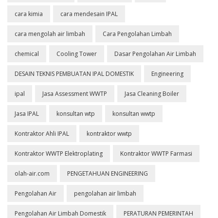
cara kimia
cara mendesain IPAL
cara mengolah air limbah
Cara Pengolahan Limbah
chemical
Cooling Tower
Dasar Pengolahan Air Limbah
DESAIN TEKNIS PEMBUATAN IPAL DOMESTIK
Engineering
ipal
Jasa Assessment WWTP
Jasa Cleaning Boiler
Jasa IPAL
konsultan wtp
konsultan wwtp
Kontraktor Ahli IPAL
kontraktor wwtp
Kontraktor WWTP Elektroplating
Kontraktor WWTP Farmasi
olah-air.com
PENGETAHUAN ENGINEERING
Pengolahan Air
pengolahan air limbah
Pengolahan Air Limbah Domestik
PERATURAN PEMERINTAH