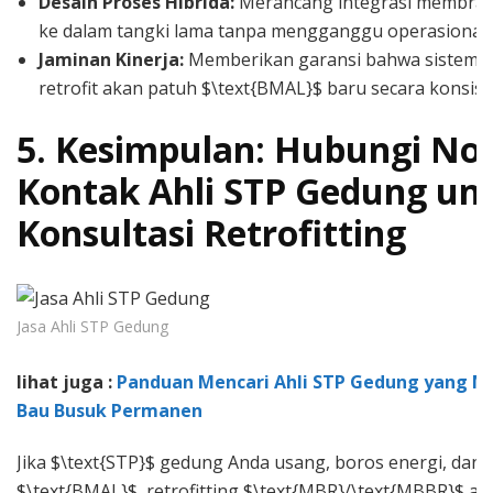
Desain Proses Hibrida:
Merancang integrasi membran 
ke dalam tangki lama tanpa mengganggu operasional
Jaminan Kinerja:
Memberikan garansi bahwa sistem y
retrofit akan patuh $\text{BMAL}$ baru secara konsist
5. Kesimpulan: Hubungi N
Kontak Ahli STP Gedung un
Konsultasi Retrofitting
Jasa Ahli STP Gedung
lihat juga :
Panduan Mencari Ahli STP Gedung yang 
Bau Busuk Permanen
Jika $\text{STP}$ gedung Anda usang, boros energi, dan
$\text{BMAL}$, retrofitting $\text{MBR}/\text{MBBR}$ ada