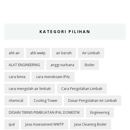
KATEGORI PILIHAN
ahli air
ahli wwtp
air bersih
Air Limbah
ALAT ENGINEERING
anggi nurbana
Boiler
cara kimia
cara mendesain IPAL
cara mengolah air limbah
Cara Pengolahan Limbah
chemical
Cooling Tower
Dasar Pengolahan Air Limbah
DESAIN TEKNIS PEMBUATAN IPAL DOMESTIK
Engineering
ipal
Jasa Assessment WWTP
Jasa Cleaning Boiler