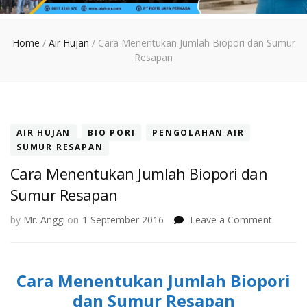
Home
/
Air Hujan
/
Cara Menentukan Jumlah Biopori dan Sumur
Resapan
AIR HUJAN
BIO PORI
PENGOLAHAN AIR
SUMUR RESAPAN
Cara Menentukan Jumlah Biopori dan
Sumur Resapan
on
by
Mr. Anggi
on
1 September 2016
Leave a Comment
Cara
Menent
Jumlah
Cara Menentukan Jumlah Biopori
Biopori
dan
dan Sumur Resapan
Sumur