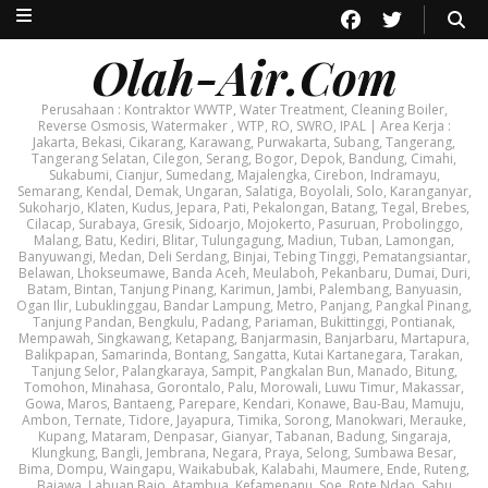
Olah-Air.Com
Perusahaan : Kontraktor WWTP, Water Treatment, Cleaning Boiler,
Reverse Osmosis, Watermaker , WTP, RO, SWRO, IPAL | Area Kerja :
Jakarta, Bekasi, Cikarang, Karawang, Purwakarta, Subang, Tangerang,
Tangerang Selatan, Cilegon, Serang, Bogor, Depok, Bandung, Cimahi,
Sukabumi, Cianjur, Sumedang, Majalengka, Cirebon, Indramayu,
Semarang, Kendal, Demak, Ungaran, Salatiga, Boyolali, Solo, Karanganyar,
Sukoharjo, Klaten, Kudus, Jepara, Pati, Pekalongan, Batang, Tegal, Brebes,
Cilacap, Surabaya, Gresik, Sidoarjo, Mojokerto, Pasuruan, Probolinggo,
Malang, Batu, Kediri, Blitar, Tulungagung, Madiun, Tuban, Lamongan,
Banyuwangi, Medan, Deli Serdang, Binjai, Tebing Tinggi, Pematangsiantar,
Belawan, Lhokseumawe, Banda Aceh, Meulaboh, Pekanbaru, Dumai, Duri,
Batam, Bintan, Tanjung Pinang, Karimun, Jambi, Palembang, Banyuasin,
Ogan Ilir, Lubuklinggau, Bandar Lampung, Metro, Panjang, Pangkal Pinang,
Tanjung Pandan, Bengkulu, Padang, Pariaman, Bukittinggi, Pontianak,
Mempawah, Singkawang, Ketapang, Banjarmasin, Banjarbaru, Martapura,
Balikpapan, Samarinda, Bontang, Sangatta, Kutai Kartanegara, Tarakan,
Tanjung Selor, Palangkaraya, Sampit, Pangkalan Bun, Manado, Bitung,
Tomohon, Minahasa, Gorontalo, Palu, Morowali, Luwu Timur, Makassar,
Gowa, Maros, Bantaeng, Parepare, Kendari, Konawe, Bau-Bau, Mamuju,
Ambon, Ternate, Tidore, Jayapura, Timika, Sorong, Manokwari, Merauke,
Kupang, Mataram, Denpasar, Gianyar, Tabanan, Badung, Singaraja,
Klungkung, Bangli, Jembrana, Negara, Praya, Selong, Sumbawa Besar,
Bima, Dompu, Waingapu, Waikabubak, Kalabahi, Maumere, Ende, Ruteng,
Bajawa, Labuan Bajo, Atambua, Kefamenanu, Soe, Rote Ndao, Sabu