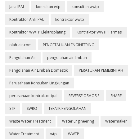
Jasa IPAL
konsultan wtp
konsultan wwtp
Kontraktor Ahli IPAL
kontraktor wwtp
Kontraktor WWTP Elektroplating
Kontraktor WWTP Farmasi
olah-air.com
PENGETAHUAN ENGINEERING
Pengolahan Air
pengolahan air limbah
Pengolahan Air Limbah Domestik
PERATURAN PEMERINTAH
Perusahaan Konsultan Lingkungan
perusahaan kontraktor ipal
REVERSE OSMOSIS
SHARE
STP
SWRO
TEKNIK PENGOLAHAN
Waste Water Treatment
Water Engineering
Watermaker
Water Treatment
wtp
WWTP