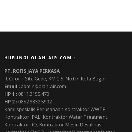
HUBUNGI OLAH-AIR.COM :
PT. ROFIS JAYA PERKASA
Jl. Cifor – Situ Gede, KM 2,5. No.07, Kota Bogor
Email :
admin@olah-air.com
HP 1 :
0811.3155.470
HP 2 :
0852.8832.5902
Kami spesialis Perusahaan Kontraktor WWTP,
Kontraktor IPAL, Kontraktor Water Treatment,
Kontraktor RO, Kontraktor Mesin Desalinasi,