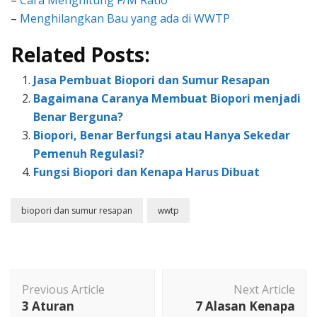
–
Cara Menghitung F/M Ratio
–
Menghilangkan Bau yang ada di WWTP
Related Posts:
Jasa Pembuat Biopori dan Sumur Resapan
Bagaimana Caranya Membuat Biopori menjadi
Benar Berguna?
Biopori, Benar Berfungsi atau Hanya Sekedar
Pemenuh Regulasi?
Fungsi Biopori dan Kenapa Harus Dibuat
biopori dan sumur resapan
wwtp
Post
Previous Article
Next Article
Navigation
3 Aturan
7 Alasan Kenapa