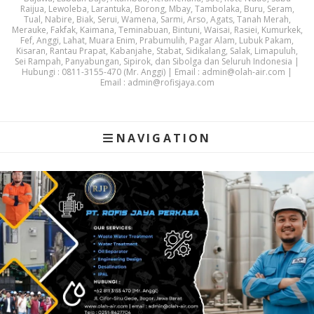
Raijua, Lewoleba, Larantuka, Borong, Mbay, Tambolaka, Buru, Seram,
Tual, Nabire, Biak, Serui, Wamena, Sarmi, Arso, Agats, Tanah Merah,
Merauke, Fakfak, Kaimana, Teminabuan, Bintuni, Waisai, Rasiei, Kumurkek,
Fef, Anggi, Lahat, Muara Enim, Prabumulih, Pagar Alam, Lubuk Pakam,
Kisaran, Rantau Prapat, Kabanjahe, Stabat, Sidikalang, Salak, Limapuluh,
Sei Rampah, Panyabungan, Sipirok, dan Sibolga dan Seluruh Indonesia |
Hubungi : 0811-3155-470 (Mr. Anggi) | Email : admin@olah-air.com |
Email : admin@rofisjaya.com
NAVIGATION