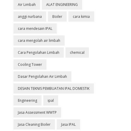
Air Limbah
ALAT ENGINEERING
anggi nurbana
Boiler
cara kimia
cara mendesain IPAL
cara mengolah air limbah
Cara Pengolahan Limbah
chemical
Cooling Tower
Dasar Pengolahan Air Limbah
DESAIN TEKNIS PEMBUATAN IPAL DOMESTIK
Engineering
ipal
Jasa Assessment WWTP
Jasa Cleaning Boiler
Jasa IPAL