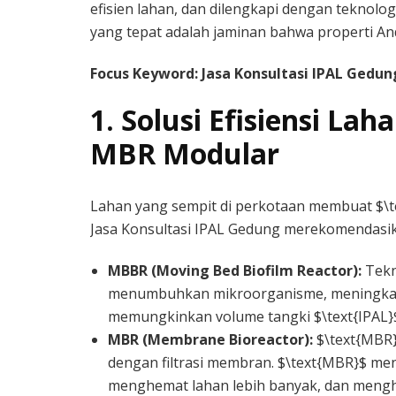
efisien lahan, dan dilengkapi dengan teknolog
yang tepat adalah jaminan bahwa properti An
Focus Keyword: Jasa Konsultasi IPAL Gedun
1. Solusi Efisiensi La
MBR Modular
Lahan yang sempit di perkotaan membuat $\tex
Jasa Konsultasi IPAL Gedung merekomendasika
MBBR (Moving Bed Biofilm Reactor):
Tekn
menumbuhkan mikroorganisme, meningkatka
memungkinkan volume tangki $\text{IPAL}
MBR (Membrane Bioreactor):
$\text{MBR}
dengan filtrasi membran. $\text{MBR}$ me
menghemat lahan lebih banyak, dan menghas