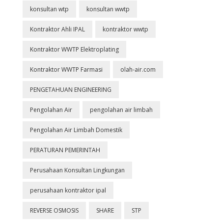
konsultan wtp
konsultan wwtp
Kontraktor Ahli IPAL
kontraktor wwtp
Kontraktor WWTP Elektroplating
Kontraktor WWTP Farmasi
olah-air.com
PENGETAHUAN ENGINEERING
Pengolahan Air
pengolahan air limbah
Pengolahan Air Limbah Domestik
PERATURAN PEMERINTAH
Perusahaan Konsultan Lingkungan
perusahaan kontraktor ipal
REVERSE OSMOSIS
SHARE
STP