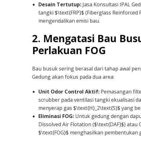
Desain Tertutup:
Jasa Konsultasi IPAL Ge
tangki $\text{FRP}$ (Fiberglass Reinforced
mengendalikan emisi bau.
2. Mengatasi Bau Busu
Perlakuan FOG
Bau busuk sering berasal dari tahap awal peng
Gedung akan fokus pada dua area:
Unit Odor Control Aktif:
Pemasangan filte
scrubber pada ventilasi tangki ekualisasi da
menyerap gas $\text{H}_2\text{S}$ yang b
Eliminasi FOG:
Untuk gedung dengan dapur
Dissolved Air Flotation ($\text{DAF}$) atau
$\text{FOG}$ menghasilkan pembentukan gas 