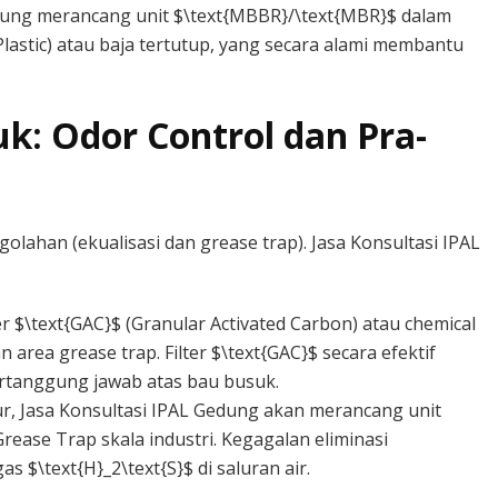
dung merancang unit $\text{MBBR}/\text{MBR}$ dalam
 Plastic) atau baja tertutup, yang secara alami membantu
k: Odor Control dan Pra-
olahan (ekualisasi dan grease trap). Jasa Konsultasi IPAL
r $\text{GAC}$ (Granular Activated Carbon) atau chemical
n area grease trap. Filter $\text{GAC}$ secara efektif
ertanggung jawab atas bau busuk.
, Jasa Konsultasi IPAL Gedung akan merancang unit
 Grease Trap skala industri. Kegagalan eliminasi
$\text{H}_2\text{S}$ di saluran air.