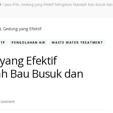
ir
/
Jasa IPAL Gedung yang Efektif Mengatasi Masalah Bau Busuk dan
WTP
PENGOLAHAN AIR
WASTE WATER TREATMENT
yang Efektif
ah Bau Busuk dan
on
 Comment
Jasa
IPAL