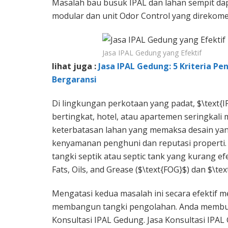
Masalah bau busuk IPAL dan lahan sempit da
modular dan unit Odor Control yang direkome
Jasa IPAL Gedung yang Efektif
lihat juga :
Jasa IPAL Gedung: 5 Kriteria P
Bergaransi
Di lingkungan perkotaan yang padat, $\text{I
bertingkat, hotel, atau apartemen seringkali
keterbatasan lahan yang memaksa desain yan
kenyamanan penghuni dan reputasi properti. 
tangki septik atau septic tank yang kurang e
Fats, Oils, and Grease ($\text{FOG}$) dan $\tex
Mengatasi kedua masalah ini secara efektif m
membangun tangki pengolahan. Anda membutuh
Konsultasi IPAL Gedung. Jasa Konsultasi IPA