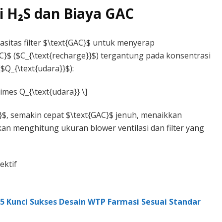
i H₂S dan Biaya GAC
pasitas filter $\text{GAC}$ untuk menyerap
AC}$ ($C_{\text{recharge}}$) tergantung pada konsentrasi
$Q_{\text{udara}}$):
times Q_{\text{udara}} \]
S}$, semakin cepat $\text{GAC}$ jenuh, menaikkan
kan menghitung ukuran blower ventilasi dan filter yang
5 Kunci Sukses Desain WTP Farmasi Sesuai Standar