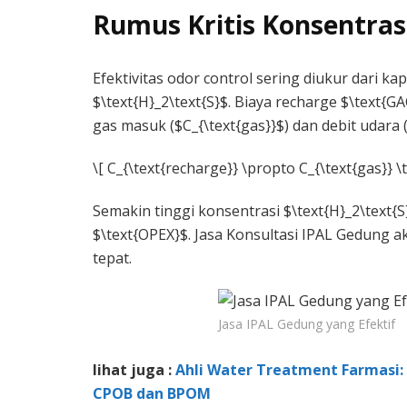
Rumus Kritis Konsentras
Efektivitas odor control sering diukur dari ka
$\text{H}_2\text{S}$. Biaya recharge $\text{G
gas masuk ($C_{\text{gas}}$) dan debit udara (
\[ C_{\text{recharge}} \propto C_{\text{gas}} \
Semakin tinggi konsentrasi $\text{H}_2\text{
$\text{OPEX}$. Jasa Konsultasi IPAL Gedung a
tepat.
Jasa IPAL Gedung yang Efektif
lihat juga :
Ahli Water Treatment Farmasi: 
CPOB dan BPOM