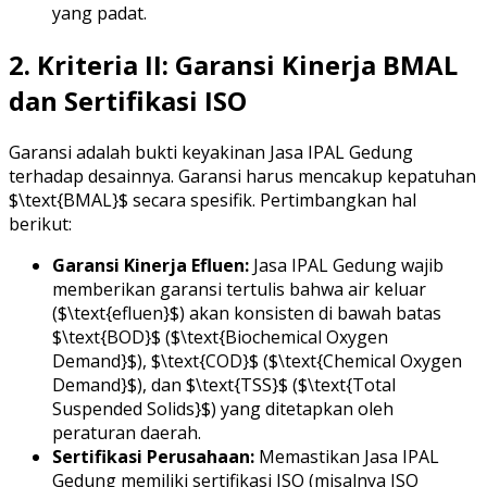
yang padat.
2. Kriteria II: Garansi Kinerja BMAL
dan Sertifikasi ISO
Garansi adalah bukti keyakinan Jasa IPAL Gedung
terhadap desainnya. Garansi harus mencakup kepatuhan
$\text{BMAL}$ secara spesifik. Pertimbangkan hal
berikut:
Garansi Kinerja Efluen:
Jasa IPAL Gedung wajib
memberikan garansi tertulis bahwa air keluar
($\text{efluen}$) akan konsisten di bawah batas
$\text{BOD}$ ($\text{Biochemical Oxygen
Demand}$), $\text{COD}$ ($\text{Chemical Oxygen
Demand}$), dan $\text{TSS}$ ($\text{Total
Suspended Solids}$) yang ditetapkan oleh
peraturan daerah.
Sertifikasi Perusahaan:
Memastikan Jasa IPAL
Gedung memiliki sertifikasi ISO (misalnya ISO