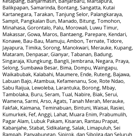
Ketapang, Banjarmasin, Banjarbaru, Martapura,
Balikpapan, Samarinda, Bontang, Sangatta, Kutai
Kartanegara, Tarakan, Tanjung Selor, Palangkaraya,
Sampit, Pangkalan Bun, Manado, Bitung, Tomohon,
Minahasa, Gorontalo, Palu, Morowali, Luwu Timur,
Makassar, Gowa, Maros, Bantaeng, Parepare, Kendari,
Konawe, Bau-Bau, Mamuju, Ambon, Ternate, Tidore,
Jayapura, Timika, Sorong, Manokwari, Merauke, Kupang,
Mataram, Denpasar, Gianyar, Tabanan, Badung,
Singaraja, Klungkung, Bangli, Jembrana, Negara, Praya,
Selong, Sumbawa Besar, Bima, Dompu, Waingapu,
Waikabubak, Kalabahi, Maumere, Ende, Ruteng, Bajawa,
Labuan Bajo, Atambua, Kefamenanu, Soe, Rote Ndao,
Sabu Raijua, Lewoleba, Larantuka, Borong, Mbay,
Tambolaka, Buru, Seram, Tual, Nabire, Biak, Serui,
Wamena, Sarmi, Arso, Agats, Tanah Merah, Merauke,
Fakfak, Kaimana, Teminabuan, Bintuni, Waisai, Rasiei,
Kumurkek, Fef, Anggi, Lahat, Muara Enim, Prabumulih,
Pagar Alam, Lubuk Pakam, Kisaran, Rantau Prapat,
Kabanjahe, Stabat, Sidikalang, Salak, Limapuluh, Sei
Rampah, Panyabungan, Sipirok, dan Sibolga dan Seluruh