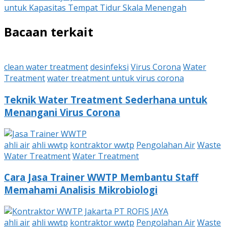
untuk Kapasitas Tempat Tidur Skala Menengah
Bacaan terkait
clean water treatment
desinfeksi
Virus Corona
Water
Treatment
water treatment untuk virus corona
Teknik Water Treatment Sederhana untuk
Menangani Virus Corona
ahli air
ahli wwtp
kontraktor wwtp
Pengolahan Air
Waste
Water Treatment
Water Treatment
Cara Jasa Trainer WWTP Membantu Staff
Memahami Analisis Mikrobiologi
ahli air
ahli wwtp
kontraktor wwtp
Pengolahan Air
Waste