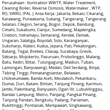
Perusahaan : Kontraktor WWTP, Water Treatment,
Cleaning Boiler, Reverse Osmosis, Watermaker , WTP,
RO, SWRO, IPAL | Area Kerja : Jakarta, Bekasi, Cikarang,
Karawang, Purwakarta, Subang, Tangerang, Tangerang
Selatan, Cilegon, Serang, Bogor, Depok, Bandung,
Cimahi, Sukabumi, Cianjur, Sumedang, Majalengka,
Cirebon, Indramayu, Semarang, Kendal, Demak,
Ungaran, Salatiga, Boyolali, Solo, Karanganyar,
Sukoharjo, Klaten, Kudus, Jepara, Pati, Pekalongan,
Batang, Tegal, Brebes, Cilacap, Surabaya, Gresik,
Sidoarjo, Mojokerto, Pasuruan, Probolinggo, Malang,
Batu, Kediri, Blitar, Tulungagung, Madiun, Tuban,
Lamongan, Banyuwangi, Medan, Deli Serdang, Binjai,
Tebing Tinggi, Pematangsiantar, Belawan,
Lhokseumawe, Banda Aceh, Meulaboh, Pekanbaru,
Dumai, Duri, Batam, Bintan, Tanjung Pinang, Karimun,
Jambi, Palembang, Banyuasin, Ogan Ilir, Lubuklinggau,
Bandar Lampung, Metro, Panjang, Pangkal Pinang,
Tanjung Pandan, Bengkulu, Padang, Pariaman,
Bukittinggi, Pontianak, Mempawah, Singkawang,