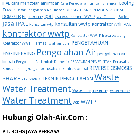
Cooling
IPAL
cara mengolah air limbah
Cara Pengolahan Limbah
chemical
Tower
DESAIN TEKNIS PEMBUATAN IPAL
Dasar Pengolahan Air Limbah
ipal
DOMESTIK
Engineering
Jasa Assessment WWTP
Jasa Cleaning Boiler
Jasa IPAL
konsultan wwtp
Kontraktor Ahli IPAL
konsultan wtp
kontraktor wwtp
Kontraktor WWTP Elektroplating
PENGETAHUAN
Kontraktor WWTP Farmasi
olah-air.com
Pengolahan Air
ENGINEERING
pengolahan air
limbah
Perusahaan
PERATURAN PEMERINTAH
Pengolahan Air Limbah Domestik
REVERSE OSMOSIS
Konsultan Lingkungan
perusahaan kontraktor ipal
Waste
SHARE
TEKNIK PENGOLAHAN
SWRO
STP
Water Treatment
Water Engineering
Watermaker
Water Treatment
WWTP
wtp
Hubungi Olah-Air.Com :
PT. ROFIS JAYA PERKASA