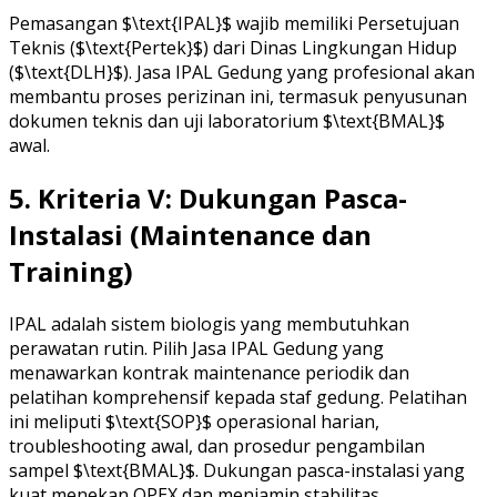
Pemasangan $\text{IPAL}$ wajib memiliki Persetujuan
Teknis ($\text{Pertek}$) dari Dinas Lingkungan Hidup
($\text{DLH}$). Jasa IPAL Gedung yang profesional akan
membantu proses perizinan ini, termasuk penyusunan
dokumen teknis dan uji laboratorium $\text{BMAL}$
awal.
5. Kriteria V: Dukungan Pasca-
Instalasi (Maintenance dan
Training)
IPAL adalah sistem biologis yang membutuhkan
perawatan rutin. Pilih Jasa IPAL Gedung yang
menawarkan kontrak maintenance periodik dan
pelatihan komprehensif kepada staf gedung. Pelatihan
ini meliputi $\text{SOP}$ operasional harian,
troubleshooting awal, dan prosedur pengambilan
sampel $\text{BMAL}$. Dukungan pasca-instalasi yang
kuat menekan OPEX dan menjamin stabilitas