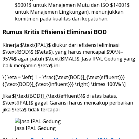
$9001$ untuk Manajemen Mutu dan ISO $14001$
untuk Manajemen Lingkungan), menunjukkan
komitmen pada kualitas dan kepatuhan.
Rumus Kritis Efisiensi Eliminasi BOD
Kinerja $\text{IPAL}$ diukur dari efisiensi eliminasi
$\text{BOD}$ ($\eta$), yang harus mencapai $90\%–
95\%$ agar patuh $\text{BMAL}$. Jasa IPAL Gedung yang
baik menjamin $\eta$ ini:
\[ \eta = \left( 1 – \frac{[\text{BOD}]_{\text{effluent}}}
{[\text{BOD}]_{\text{influent}}} \right) \times 100\% \]
Jika $[\text{BOD}]_{\text{effluent}}$ di atas batas,
$\text{IPAL}$ gagal. Garansi harus mencakup perbaikan
jika $\eta$ tidak tercapai.
Jasa IPAL Gedung