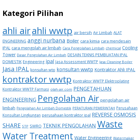
Kategori Pilihan
ahli air
ahli wwtp
air bersih
Air Limbah
ALAT
anggi nurbana
Boiler
cara kimia
cara mendesain
ENGINEERING
Cooling
IPAL
cara mengolah air limbah
Cara Pengolahan Limbah
chemical
Tower
DESAIN TEKNIS PEMBUATAN IPAL
Dasar Pengolahan Air Limbah
ipal
DOMESTIK
Engineering
Jasa Assessment WWTP
Jasa Cleaning Boiler
Jasa IPAL
konsultan wwtp
Kontraktor Ahli IPAL
konsultan wtp
kontraktor wwtp
Kontraktor WWTP Elektroplating
PENGETAHUAN
Kontraktor WWTP Farmasi
olah-air.com
Pengolahan Air
ENGINEERING
pengolahan air
limbah
Perusahaan
PERATURAN PEMERINTAH
Pengolahan Air Limbah Domestik
REVERSE OSMOSIS
Konsultan Lingkungan
perusahaan kontraktor ipal
Waste
SHARE
TEKNIK PENGOLAHAN
SWRO
STP
Water Treatment
Water Engineering
Watermaker