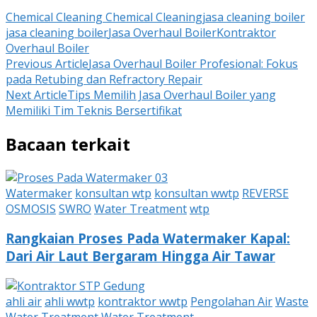
Chemical Cleaning Chemical Cleaning
jasa cleaning boiler
jasa cleaning boiler
Jasa Overhaul Boiler
Kontraktor
Overhaul Boiler
Post
Previous Article
Jasa Overhaul Boiler Profesional: Fokus
pada Retubing dan Refractory Repair
Navigation
Next Article
Tips Memilih Jasa Overhaul Boiler yang
Memiliki Tim Teknis Bersertifikat
Bacaan terkait
Watermaker
konsultan wtp
konsultan wwtp
REVERSE
OSMOSIS
SWRO
Water Treatment
wtp
Rangkaian Proses Pada Watermaker Kapal:
Dari Air Laut Bergaram Hingga Air Tawar
ahli air
ahli wwtp
kontraktor wwtp
Pengolahan Air
Waste