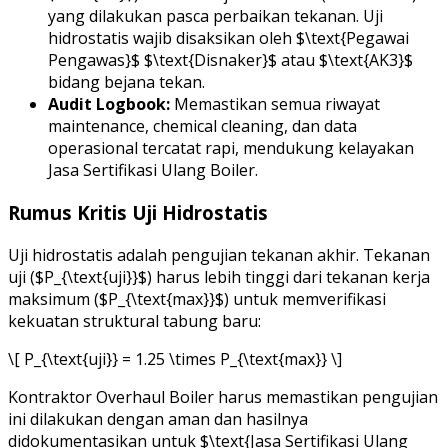
yang dilakukan pasca perbaikan tekanan. Uji
hidrostatis wajib disaksikan oleh $\text{Pegawai
Pengawas}$ $\text{Disnaker}$ atau $\text{AK3}$
bidang bejana tekan.
Audit Logbook:
Memastikan semua riwayat
maintenance, chemical cleaning, dan data
operasional tercatat rapi, mendukung kelayakan
Jasa Sertifikasi Ulang Boiler.
Rumus Kritis Uji Hidrostatis
Uji hidrostatis adalah pengujian tekanan akhir. Tekanan
uji ($P_{\text{uji}}$) harus lebih tinggi dari tekanan kerja
maksimum ($P_{\text{max}}$) untuk memverifikasi
kekuatan struktural tabung baru:
\[ P_{\text{uji}} = 1.25 \times P_{\text{max}} \]
Kontraktor Overhaul Boiler harus memastikan pengujian
ini dilakukan dengan aman dan hasilnya
didokumentasikan untuk $\text{Jasa Sertifikasi Ulang