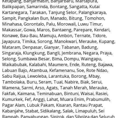
Ketapang, Banjarmasin, Banjarbaru, Martapura,
Balikpapan, Samarinda, Bontang, Sangatta, Kutai
Kartanegara, Tarakan, Tanjung Selor, Palangkaraya,
Sampit, Pangkalan Bun, Manado, Bitung, Tomohon,
Minahasa, Gorontalo, Palu, Morowali, Luwu Timur,
Makassar, Gowa, Maros, Bantaeng, Parepare, Kendari,
Konawe, Bau-Bau, Mamuju, Ambon, Ternate, Tidore,
Jayapura, Timika, Sorong, Manokwari, Merauke, Kupang,
Mataram, Denpasar, Gianyar, Tabanan, Badung,
Singaraja, Klungkung, Bangli, Jembrana, Negara, Praya,
Selong, Sumbawa Besar, Bima, Dompu, Waingapu,
Waikabubak, Kalabahi, Maumere, Ende, Ruteng, Bajawa,
Labuan Bajo, Atambua, Kefamenanu, Soe, Rote Ndao,
Sabu Raijua, Lewoleba, Larantuka, Borong, Mbay,
Tambolaka, Buru, Seram, Tual, Nabire, Biak, Serui,
Wamena, Sarmi, Arso, Agats, Tanah Merah, Merauke,
Fakfak, Kaimana, Teminabuan, Bintuni, Waisai, Rasiei,
Kumurkek, Fef, Anggi, Lahat, Muara Enim, Prabumulih,
Pagar Alam, Lubuk Pakam, Kisaran, Rantau Prapat,
Kabanjahe, Stabat, Sidikalang, Salak, Limapuluh, Sei
Rampah, Panyabungan, Sipirok, dan Sibolga dan Seluruh