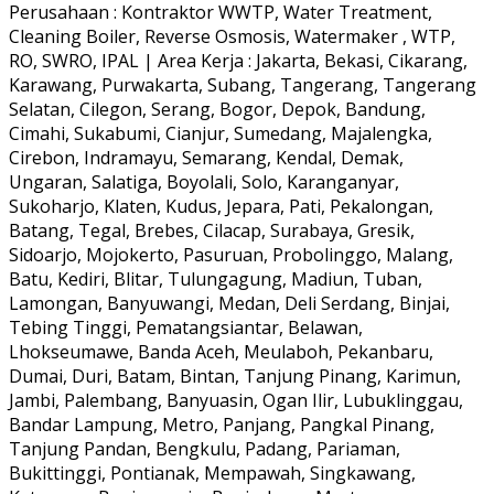
Perusahaan : Kontraktor WWTP, Water Treatment,
Cleaning Boiler, Reverse Osmosis, Watermaker , WTP,
RO, SWRO, IPAL | Area Kerja : Jakarta, Bekasi, Cikarang,
Karawang, Purwakarta, Subang, Tangerang, Tangerang
Selatan, Cilegon, Serang, Bogor, Depok, Bandung,
Cimahi, Sukabumi, Cianjur, Sumedang, Majalengka,
Cirebon, Indramayu, Semarang, Kendal, Demak,
Ungaran, Salatiga, Boyolali, Solo, Karanganyar,
Sukoharjo, Klaten, Kudus, Jepara, Pati, Pekalongan,
Batang, Tegal, Brebes, Cilacap, Surabaya, Gresik,
Sidoarjo, Mojokerto, Pasuruan, Probolinggo, Malang,
Batu, Kediri, Blitar, Tulungagung, Madiun, Tuban,
Lamongan, Banyuwangi, Medan, Deli Serdang, Binjai,
Tebing Tinggi, Pematangsiantar, Belawan,
Lhokseumawe, Banda Aceh, Meulaboh, Pekanbaru,
Dumai, Duri, Batam, Bintan, Tanjung Pinang, Karimun,
Jambi, Palembang, Banyuasin, Ogan Ilir, Lubuklinggau,
Bandar Lampung, Metro, Panjang, Pangkal Pinang,
Tanjung Pandan, Bengkulu, Padang, Pariaman,
Bukittinggi, Pontianak, Mempawah, Singkawang,