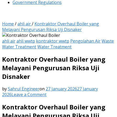
Government Regulations
Home
/
ahli air
/
Kontraktor Overhaul Boiler yang
Melayani Pengurusan Riksa Uji Disnaker
ahli air
ahli wwtp
kontraktor wwtp
Pengolahan Air
Waste
Water Treatment
Water Treatment
Kontraktor Overhaul Boiler yang
Melayani Pengurusan Riksa Uji
Disnaker
by
Sahrul Engineer
on
27 January 2026
27 January
on
2026
Leave a Comment
Kontraktor
Kontraktor Overhaul Boiler yang
Overhaul
Boiler
Melayani Pengurusan Riksa Uji