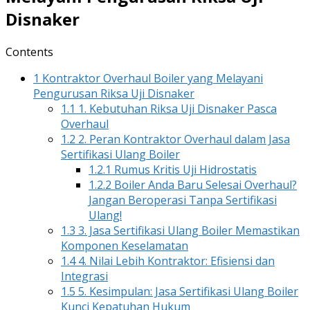
yang
Disnaker
Melayani
Pengurusan
Riksa
Contents
Uji
Disnaker
1
Kontraktor Overhaul Boiler yang Melayani
Pengurusan Riksa Uji Disnaker
1.1
1. Kebutuhan Riksa Uji Disnaker Pasca
Overhaul
1.2
2. Peran Kontraktor Overhaul dalam Jasa
Sertifikasi Ulang Boiler
1.2.1
Rumus Kritis Uji Hidrostatis
1.2.2
Boiler Anda Baru Selesai Overhaul?
Jangan Beroperasi Tanpa Sertifikasi
Ulang!
1.3
3. Jasa Sertifikasi Ulang Boiler Memastikan
Komponen Keselamatan
1.4
4. Nilai Lebih Kontraktor: Efisiensi dan
Integrasi
1.5
5. Kesimpulan: Jasa Sertifikasi Ulang Boiler
Kunci Kepatuhan Hukum