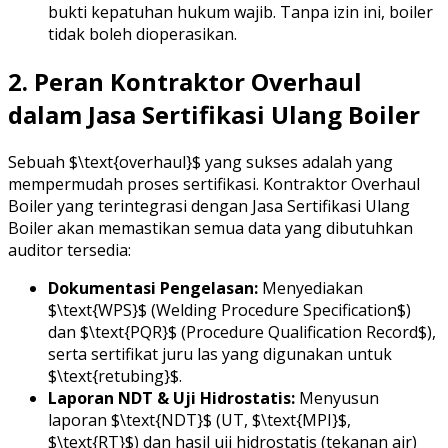
bukti kepatuhan hukum wajib. Tanpa izin ini, boiler
tidak boleh dioperasikan.
2. Peran Kontraktor Overhaul
dalam Jasa Sertifikasi Ulang Boiler
Sebuah $\text{overhaul}$ yang sukses adalah yang
mempermudah proses sertifikasi. Kontraktor Overhaul
Boiler yang terintegrasi dengan Jasa Sertifikasi Ulang
Boiler akan memastikan semua data yang dibutuhkan
auditor tersedia:
Dokumentasi Pengelasan:
Menyediakan
$\text{WPS}$ (Welding Procedure Specification$)
dan $\text{PQR}$ (Procedure Qualification Record$),
serta sertifikat juru las yang digunakan untuk
$\text{retubing}$.
Laporan NDT & Uji Hidrostatis:
Menyusun
laporan $\text{NDT}$ (UT, $\text{MPI}$,
$\text{RT}$) dan hasil uji hidrostatis (tekanan air)