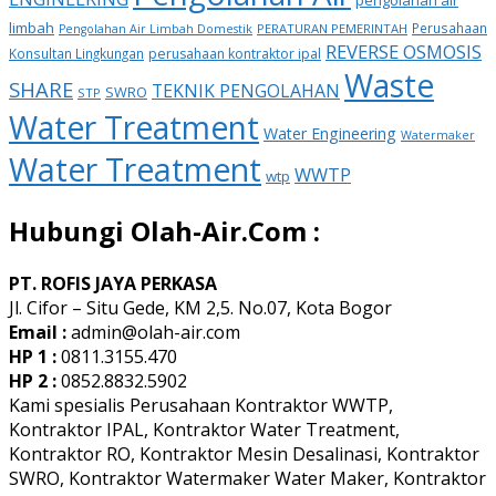
limbah
Perusahaan
PERATURAN PEMERINTAH
Pengolahan Air Limbah Domestik
REVERSE OSMOSIS
Konsultan Lingkungan
perusahaan kontraktor ipal
Waste
SHARE
TEKNIK PENGOLAHAN
SWRO
STP
Water Treatment
Water Engineering
Watermaker
Water Treatment
WWTP
wtp
Hubungi Olah-Air.Com :
PT. ROFIS JAYA PERKASA
Jl. Cifor – Situ Gede, KM 2,5. No.07, Kota Bogor
Email :
admin@olah-air.com
HP 1 :
0811.3155.470
HP 2 :
0852.8832.5902
Kami spesialis Perusahaan Kontraktor WWTP,
Kontraktor IPAL, Kontraktor Water Treatment,
Kontraktor RO, Kontraktor Mesin Desalinasi, Kontraktor
SWRO, Kontraktor Watermaker Water Maker, Kontraktor