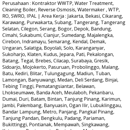
Perusahaan : Kontraktor WWTP, Water Treatment,
Cleaning Boiler, Reverse Osmosis, Watermaker , WTP,
RO, SWRO, IPAL | Area Kerja : Jakarta, Bekasi, Cikarang,
Karawang, Purwakarta, Subang, Tangerang, Tangerang
Selatan, Cilegon, Serang, Bogor, Depok, Bandung,
Cimahi, Sukabumi, Cianjur, Sumedang, Majalengka,
Cirebon, Indramayu, Semarang, Kendal, Demak,
Ungaran, Salatiga, Boyolali, Solo, Karanganyar,
Sukoharjo, Klaten, Kudus, Jepara, Pati, Pekalongan,
Batang, Tegal, Brebes, Cilacap, Surabaya, Gresik,
Sidoarjo, Mojokerto, Pasuruan, Probolinggo, Malang,
Batu, Kediri, Blitar, Tulungagung, Madiun, Tuban,
Lamongan, Banyuwangi, Medan, Deli Serdang, Binjai,
Tebing Tinggi, Pematangsiantar, Belawan,
Lhokseumawe, Banda Aceh, Meulaboh, Pekanbaru,
Dumai, Duri, Batam, Bintan, Tanjung Pinang, Karimun,
Jambi, Palembang, Banyuasin, Ogan Ilir, Lubuklinggau,
Bandar Lampung, Metro, Panjang, Pangkal Pinang,
Tanjung Pandan, Bengkulu, Padang, Pariaman,
Bukittinggi, Pontianak, Mempawah, Singkawang,