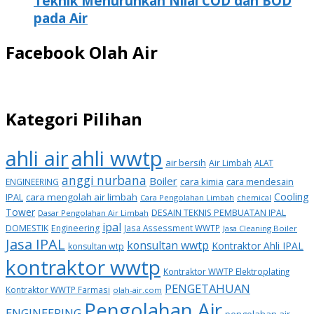
Teknik Menurunkan Nilai COD dan BOD
pada Air
Facebook Olah Air
Kategori Pilihan
ahli air
ahli wwtp
air bersih
Air Limbah
ALAT
anggi nurbana
Boiler
cara kimia
cara mendesain
ENGINEERING
Cooling
IPAL
cara mengolah air limbah
Cara Pengolahan Limbah
chemical
Tower
DESAIN TEKNIS PEMBUATAN IPAL
Dasar Pengolahan Air Limbah
ipal
DOMESTIK
Engineering
Jasa Assessment WWTP
Jasa Cleaning Boiler
Jasa IPAL
konsultan wwtp
Kontraktor Ahli IPAL
konsultan wtp
kontraktor wwtp
Kontraktor WWTP Elektroplating
PENGETAHUAN
Kontraktor WWTP Farmasi
olah-air.com
Pengolahan Air
ENGINEERING
pengolahan air