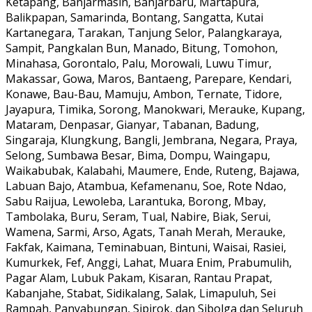
Ketapang, Banjarmasin, Banjarbaru, Martapura,
Balikpapan, Samarinda, Bontang, Sangatta, Kutai
Kartanegara, Tarakan, Tanjung Selor, Palangkaraya,
Sampit, Pangkalan Bun, Manado, Bitung, Tomohon,
Minahasa, Gorontalo, Palu, Morowali, Luwu Timur,
Makassar, Gowa, Maros, Bantaeng, Parepare, Kendari,
Konawe, Bau-Bau, Mamuju, Ambon, Ternate, Tidore,
Jayapura, Timika, Sorong, Manokwari, Merauke, Kupang,
Mataram, Denpasar, Gianyar, Tabanan, Badung,
Singaraja, Klungkung, Bangli, Jembrana, Negara, Praya,
Selong, Sumbawa Besar, Bima, Dompu, Waingapu,
Waikabubak, Kalabahi, Maumere, Ende, Ruteng, Bajawa,
Labuan Bajo, Atambua, Kefamenanu, Soe, Rote Ndao,
Sabu Raijua, Lewoleba, Larantuka, Borong, Mbay,
Tambolaka, Buru, Seram, Tual, Nabire, Biak, Serui,
Wamena, Sarmi, Arso, Agats, Tanah Merah, Merauke,
Fakfak, Kaimana, Teminabuan, Bintuni, Waisai, Rasiei,
Kumurkek, Fef, Anggi, Lahat, Muara Enim, Prabumulih,
Pagar Alam, Lubuk Pakam, Kisaran, Rantau Prapat,
Kabanjahe, Stabat, Sidikalang, Salak, Limapuluh, Sei
Rampah, Panyabungan, Sipirok, dan Sibolga dan Seluruh