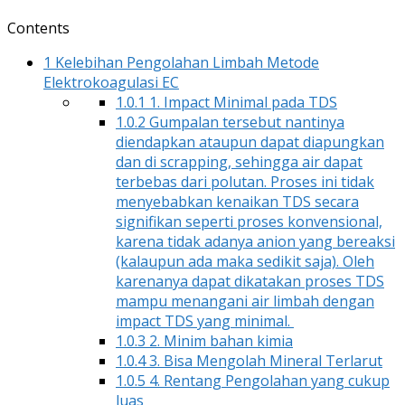
Contents
1
Kelebihan Pengolahan Limbah Metode
Elektrokoagulasi EC
1.0.1
1. Impact Minimal pada TDS
1.0.2
Gumpalan tersebut nantinya
diendapkan ataupun dapat diapungkan
dan di scrapping, sehingga air dapat
terbebas dari polutan. Proses ini tidak
menyebabkan kenaikan TDS secara
signifikan seperti proses konvensional,
karena tidak adanya anion yang bereaksi
(kalaupun ada maka sedikit saja). Oleh
karenanya dapat dikatakan proses TDS
mampu menangani air limbah dengan
impact TDS yang minimal.
1.0.3
2. Minim bahan kimia
1.0.4
3. Bisa Mengolah Mineral Terlarut
1.0.5
4. Rentang Pengolahan yang cukup
luas