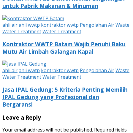
untuk Pabrik Makanan & Minuman
ahli air
ahli wwtp
kontraktor wwtp
Pengolahan Air
Waste
Water Treatment
Water Treatment
Kontraktor WWTP Batam Wajib Penuhi Baku
Mutu Air Limbah Galangan Kapal
ahli air
ahli wwtp
kontraktor wwtp
Pengolahan Air
Waste
Water Treatment
Water Treatment
Jasa IPAL Gedung: 5 Kriteria Penting Memilih
IPAL Gedung yang Profesional dan
Bergaransi
Leave a Reply
Your email address will not be published.
Required fields