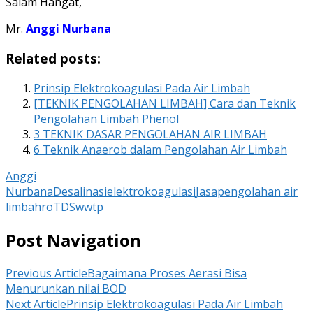
Salam Hangat,
Mr.
Anggi Nurbana
Related posts:
Prinsip Elektrokoagulasi Pada Air Limbah
[TEKNIK PENGOLAHAN LIMBAH] Cara dan Teknik
Pengolahan Limbah Phenol
3 TEKNIK DASAR PENGOLAHAN AIR LIMBAH
6 Teknik Anaerob dalam Pengolahan Air Limbah
Anggi
Nurbana
Desalinasi
elektrokoagulasi
Jasa
pengolahan air
limbah
ro
TDS
wwtp
Post Navigation
Previous Article
Bagaimana Proses Aerasi Bisa
Menurunkan nilai BOD
Next Article
Prinsip Elektrokoagulasi Pada Air Limbah