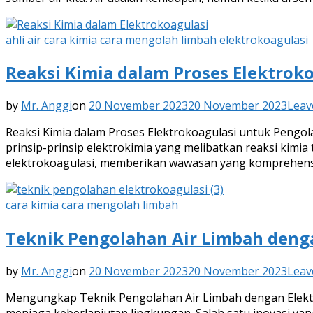
ahli air
cara kimia
cara mengolah limbah
elektrokoagulasi
Reaksi Kimia dalam Proses Elektrok
by
Mr. Anggi
on
20 November 2023
20 November 2023
Leav
Reaksi Kimia dalam Proses Elektrokoagulasi untuk Pengol
prinsip-prinsip elektrokimia yang melibatkan reaksi kimia
elektrokoagulasi, memberikan wawasan yang komprehensif
cara kimia
cara mengolah limbah
Teknik Pengolahan Air Limbah deng
by
Mr. Anggi
on
20 November 2023
20 November 2023
Leav
Mengungkap Teknik Pengolahan Air Limbah dengan Elektro