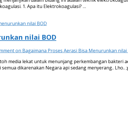
 menjanjikan dalam bidang ini adalah teknik elektrokoagulas
agulasi. 1. Apa itu Elektrokoagulasi? …
menurunkan nilai BOD
runkan nilai BOD
omment
on Bagaimana Proses Aerasi Bisa Menurunkan nila
h media lekat untuk menunjang perkembangan bakteri aeras
 semua dikarenakan Negara api sedang menyerang.. Lho.. ;p 