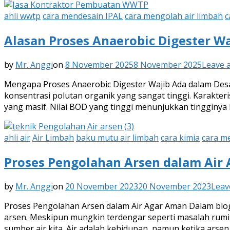
ahli wwtp
cara mendesain IPAL
cara mengolah air limbah
c
Alasan Proses Anaerobic Digester W
by
Mr. Anggi
on
8 November 2025
8 November 2025
Leave 
Mengapa Proses Anaerobic Digester Wajib Ada dalam Desa
konsentrasi polutan organik yang sangat tinggi. Karakte
yang masif. Nilai BOD yang tinggi menunjukkan tingginy
ahli air
Air Limbah
baku mutu air limbah
cara kimia
cara m
Proses Pengolahan Arsen dalam Air
by
Mr. Anggi
on
20 November 2023
20 November 2023
Leav
Proses Pengolahan Arsen dalam Air Agar Aman Dalam blogp
arsen. Meskipun mungkin terdengar seperti masalah rumi
sumber air kita. Air adalah kehidupan, namun ketika arsen