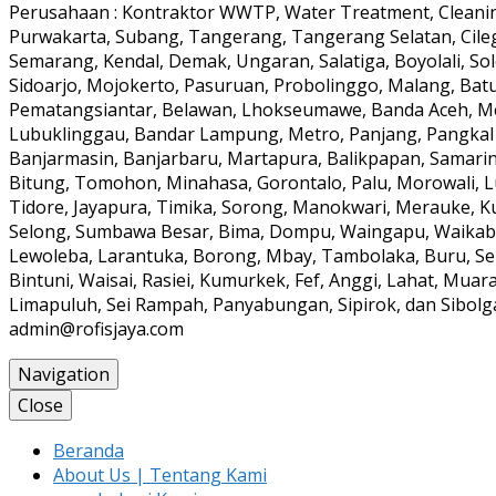
Perusahaan : Kontraktor WWTP, Water Treatment, Cleaning
Purwakarta, Subang, Tangerang, Tangerang Selatan, Cile
Semarang, Kendal, Demak, Ungaran, Salatiga, Boyolali, Solo
Sidoarjo, Mojokerto, Pasuruan, Probolinggo, Malang, Batu
Pematangsiantar, Belawan, Lhokseumawe, Banda Aceh, Meul
Lubuklinggau, Bandar Lampung, Metro, Panjang, Pangkal
Banjarmasin, Banjarbaru, Martapura, Balikpapan, Samarin
Bitung, Tomohon, Minahasa, Gorontalo, Palu, Morowali, 
Tidore, Jayapura, Timika, Sorong, Manokwari, Merauke, K
Selong, Sumbawa Besar, Bima, Dompu, Waingapu, Waikabub
Lewoleba, Larantuka, Borong, Mbay, Tambolaka, Buru, Ser
Bintuni, Waisai, Rasiei, Kumurkek, Fef, Anggi, Lahat, Mua
Limapuluh, Sei Rampah, Panyabungan, Sipirok, dan Sibolga 
admin@rofisjaya.com
Navigation
Close
Beranda
About Us | Tentang Kami