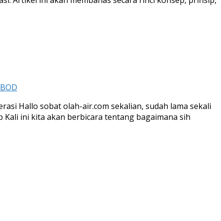
i. Artikel ini akan membahas secara rinci konsep, prinsip,
i BOD
i Hallo sobat olah-air.com sekalian, sudah lama sekali
Kali ini kita akan berbicara tentang bagaimana sih