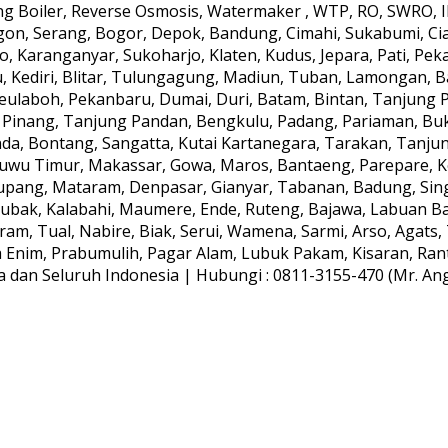
 Boiler, Reverse Osmosis, Watermaker , WTP, RO, SWRO, IPA
gon, Serang, Bogor, Depok, Bandung, Cimahi, Sukabumi, Ci
, Karanganyar, Sukoharjo, Klaten, Kudus, Jepara, Pati, Peka
, Kediri, Blitar, Tulungagung, Madiun, Tuban, Lamongan, B
aboh, Pekanbaru, Dumai, Duri, Batam, Bintan, Tanjung Pin
 Pinang, Tanjung Pandan, Bengkulu, Padang, Pariaman, Bu
da, Bontang, Sangatta, Kutai Kartanegara, Tarakan, Tanju
Luwu Timur, Makassar, Gowa, Maros, Bantaeng, Parepare, 
upang, Mataram, Denpasar, Gianyar, Tabanan, Badung, Sing
ak, Kalabahi, Maumere, Ende, Ruteng, Bajawa, Labuan Baj
am, Tual, Nabire, Biak, Serui, Wamena, Sarmi, Arso, Agat
ra Enim, Prabumulih, Pagar Alam, Lubuk Pakam, Kisaran, Rant
dan Seluruh Indonesia | Hubungi : 0811-3155-470 (Mr. Anggi