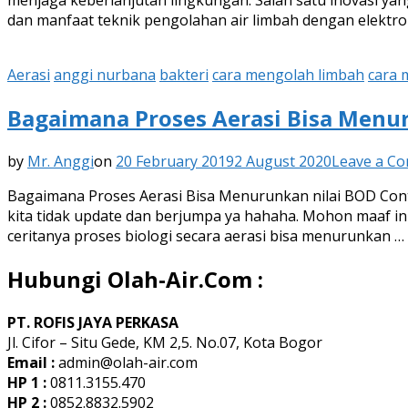
menjaga keberlanjutan lingkungan. Salah satu inovasi yang
dan manfaat teknik pengolahan air limbah dengan elektroko
Aerasi
anggi nurbana
bakteri
cara mengolah limbah
cara 
Bagaimana Proses Aerasi Bisa Menu
by
Mr. Anggi
on
20 February 2019
2 August 2020
Leave a C
Bagaimana Proses Aerasi Bisa Menurunkan nilai BOD Conto
kita tidak update dan berjumpa ya hahaha. Mohon maaf ini
ceritanya proses biologi secara aerasi bisa menurunkan …
Hubungi Olah-Air.Com :
PT. ROFIS JAYA PERKASA
Jl. Cifor – Situ Gede, KM 2,5. No.07, Kota Bogor
Email :
admin@olah-air.com
HP 1 :
0811.3155.470
HP 2 :
0852.8832.5902