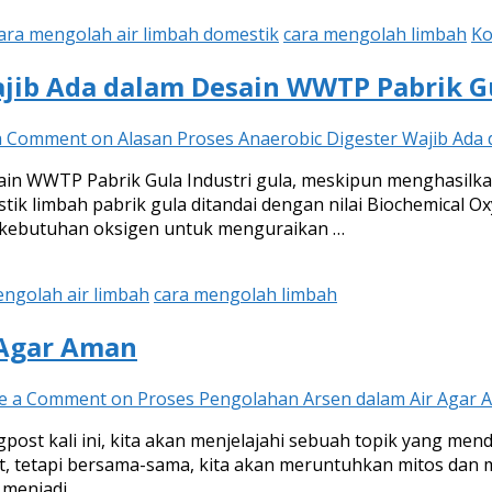
ara mengolah air limbah domestik
cara mengolah limbah
Ko
ajib Ada dalam Desain WWTP Pabrik G
a Comment
on Alasan Proses Anaerobic Digester Wajib Ada
in WWTP Pabrik Gula Industri gula, meskipun menghasilka
ristik limbah pabrik gula ditandai dengan nilai Biochemic
a kebutuhan oksigen untuk menguraikan …
engolah air limbah
cara mengolah limbah
 Agar Aman
e a Comment
on Proses Pengolahan Arsen dalam Air Agar 
ost kali ini, kita akan menjelajahi sebuah topik yang me
t, tetapi bersama-sama, kita akan meruntuhkan mitos dan 
 menjadi …