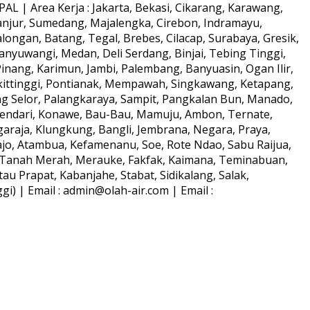
L | Area Kerja : Jakarta, Bekasi, Cikarang, Karawang,
anjur, Sumedang, Majalengka, Cirebon, Indramayu,
longan, Batang, Tegal, Brebes, Cilacap, Surabaya, Gresik,
anyuwangi, Medan, Deli Serdang, Binjai, Tebing Tinggi,
ang, Karimun, Jambi, Palembang, Banyuasin, Ogan Ilir,
kittinggi, Pontianak, Mempawah, Singkawang, Ketapang,
ng Selor, Palangkaraya, Sampit, Pangkalan Bun, Manado,
Kendari, Konawe, Bau-Bau, Mamuju, Ambon, Ternate,
araja, Klungkung, Bangli, Jembrana, Negara, Praya,
o, Atambua, Kefamenanu, Soe, Rote Ndao, Sabu Raijua,
s, Tanah Merah, Merauke, Fakfak, Kaimana, Teminabuan,
au Prapat, Kabanjahe, Stabat, Sidikalang, Salak,
) | Email : admin@olah-air.com | Email :