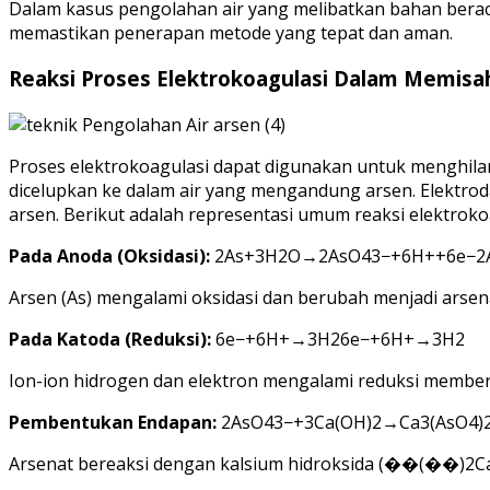
Dalam kasus pengolahan air yang melibatkan bahan berac
memastikan penerapan metode yang tepat dan aman.
Reaksi Proses Elektrokoagulasi Dalam Memisa
Proses elektrokoagulasi dapat digunakan untuk menghilan
dicelupkan ke dalam air yang mengandung arsen. Elektrod
arsen. Berikut adalah representasi umum reaksi elektrokoa
Pada Anoda (Oksidasi):
2As+3H2O→2AsO43−+6H++6e−
2
Arsen (As) mengalami oksidasi dan berubah menjadi arsena
Pada Katoda (Reduksi):
6e−+6H+→3H2
6
e
−
+
6
H
+
→
3
H
2
Ion-ion hidrogen dan elektron mengalami reduksi memben
Pembentukan Endapan:
2AsO43−+3Ca(OH)2→Ca3(AsO4)
Arsenat bereaksi dengan kalsium hidroksida (
��(��)2
C