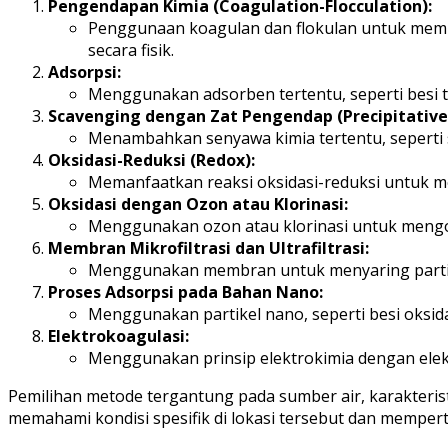
Pengendapan Kimia (Coagulation-Flocculation):
Penggunaan koagulan dan flokulan untuk memb
secara fisik.
Adsorpsi:
Menggunakan adsorben tertentu, seperti besi ter
Scavenging dengan Zat Pengendap (Precipitative
Menambahkan senyawa kimia tertentu, seperti s
Oksidasi-Reduksi (Redox):
Memanfaatkan reaksi oksidasi-reduksi untuk me
Oksidasi dengan Ozon atau Klorinasi:
Menggunakan ozon atau klorinasi untuk mengo
Membran Mikrofiltrasi dan Ultrafiltrasi:
Menggunakan membran untuk menyaring partikel
Proses Adsorpsi pada Bahan Nano:
Menggunakan partikel nano, seperti besi oksida
Elektrokoagulasi:
Menggunakan prinsip elektrokimia dengan el
Pemilihan metode tergantung pada sumber air, karakteristi
memahami kondisi spesifik di lokasi tersebut dan memper