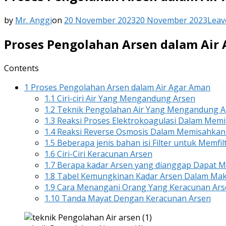
by
Mr. Anggi
on
20 November 2023
20 November 2023
Leav
Proses Pengolahan Arsen dalam Air
Contents
1
Proses Pengolahan Arsen dalam Air Agar Aman
1.1
Ciri-ciri Air Yang Mengandung Arsen
1.2
Teknik Pengolahan Air Yang Mengandung A
1.3
Reaksi Proses Elektrokoagulasi Dalam Mem
1.4
Reaksi Reverse Osmosis Dalam Memisahkan A
1.5
Beberapa jenis bahan isi Filter untuk Memfilt
1.6
Ciri-Ciri Keracunan Arsen
1.7
Berapa kadar Arsen yang dianggap Dapat 
1.8
Tabel Kemungkinan Kadar Arsen Dalam Ma
1.9
Cara Menangani Orang Yang Keracunan Ars
1.10
Tanda Mayat Dengan Keracunan Arsen