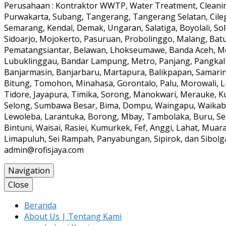
Perusahaan : Kontraktor WWTP, Water Treatment, Cleaning
Purwakarta, Subang, Tangerang, Tangerang Selatan, Cile
Semarang, Kendal, Demak, Ungaran, Salatiga, Boyolali, Solo
Sidoarjo, Mojokerto, Pasuruan, Probolinggo, Malang, Batu
Pematangsiantar, Belawan, Lhokseumawe, Banda Aceh, Meul
Lubuklinggau, Bandar Lampung, Metro, Panjang, Pangkal
Banjarmasin, Banjarbaru, Martapura, Balikpapan, Samarin
Bitung, Tomohon, Minahasa, Gorontalo, Palu, Morowali, 
Tidore, Jayapura, Timika, Sorong, Manokwari, Merauke, K
Selong, Sumbawa Besar, Bima, Dompu, Waingapu, Waikabub
Lewoleba, Larantuka, Borong, Mbay, Tambolaka, Buru, Ser
Bintuni, Waisai, Rasiei, Kumurkek, Fef, Anggi, Lahat, Mua
Limapuluh, Sei Rampah, Panyabungan, Sipirok, dan Sibolga 
admin@rofisjaya.com
Navigation
Close
Beranda
About Us | Tentang Kami