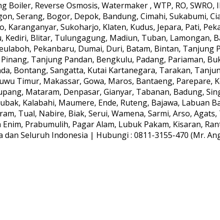
 Boiler, Reverse Osmosis, Watermaker , WTP, RO, SWRO, IPA
gon, Serang, Bogor, Depok, Bandung, Cimahi, Sukabumi, Ci
, Karanganyar, Sukoharjo, Klaten, Kudus, Jepara, Pati, Peka
, Kediri, Blitar, Tulungagung, Madiun, Tuban, Lamongan, B
aboh, Pekanbaru, Dumai, Duri, Batam, Bintan, Tanjung Pin
 Pinang, Tanjung Pandan, Bengkulu, Padang, Pariaman, Bu
da, Bontang, Sangatta, Kutai Kartanegara, Tarakan, Tanju
Luwu Timur, Makassar, Gowa, Maros, Bantaeng, Parepare, 
upang, Mataram, Denpasar, Gianyar, Tabanan, Badung, Sing
ak, Kalabahi, Maumere, Ende, Ruteng, Bajawa, Labuan Baj
am, Tual, Nabire, Biak, Serui, Wamena, Sarmi, Arso, Agat
ra Enim, Prabumulih, Pagar Alam, Lubuk Pakam, Kisaran, Rant
dan Seluruh Indonesia | Hubungi : 0811-3155-470 (Mr. Anggi