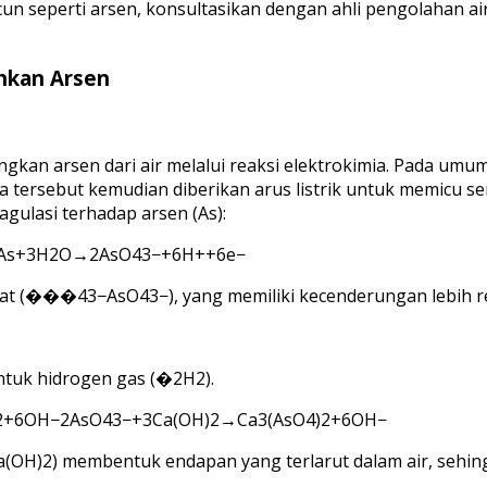
un seperti arsen, konsultasikan dengan ahli pengolahan a
hkan Arsen
gkan arsen dari air melalui reaksi elektrokimia. Pada umu
a tersebut kemudian diberikan arus listrik untuk memicu 
gulasi terhadap arsen (As):
As
+
3
H
2
O
→
2As
O
4
3
−
+
6
H
+
+
6
e
−
t (
���43−
A
s
O
4
3−
), yang memiliki kecenderungan lebih r
tuk hidrogen gas (
�2
H
2
).
2+6OH−
2As
O
4
3
−
+
3Ca
(
OH
)
2
→
C
a
3
(
As
O
4
)
2
+
6O
H
−
a
(
O
H
)
2
) membentuk endapan yang terlarut dalam air, sehing