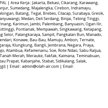
L | Area Kerja : Jakarta, Bekasi, Cikarang, Karawang,
anjur, Sumedang, Majalengka, Cirebon, Indramayu,
longan, Batang, Tegal, Brebes, Cilacap, Surabaya, Gresik,
anyuwangi, Medan, Deli Serdang, Binjai, Tebing Tinggi,
ang, Karimun, Jambi, Palembang, Banyuasin, Ogan Ilir,
kittinggi, Pontianak, Mempawah, Singkawang, Ketapang,
ng Selor, Palangkaraya, Sampit, Pangkalan Bun, Manado,
Kendari, Konawe, Bau-Bau, Mamuju, Ambon, Ternate,
araja, Klungkung, Bangli, Jembrana, Negara, Praya,
o, Atambua, Kefamenanu, Soe, Rote Ndao, Sabu Raijua,
s, Tanah Merah, Merauke, Fakfak, Kaimana, Teminabuan,
au Prapat, Kabanjahe, Stabat, Sidikalang, Salak,
) | Email : admin@olah-air.com | Email :