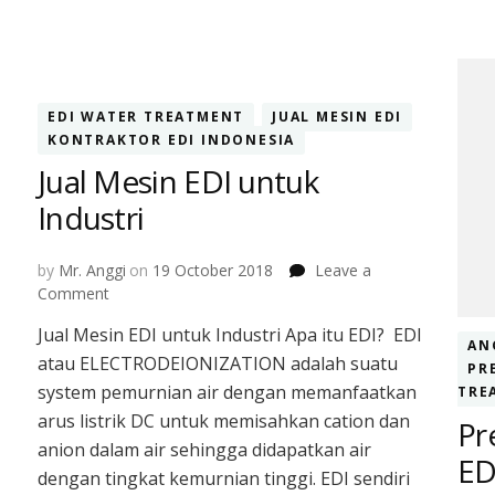
EDI WATER TREATMENT
JUAL MESIN EDI
KONTRAKTOR EDI INDONESIA
Jual Mesin EDI untuk
Industri
by
Mr. Anggi
on
19 October 2018
Leave a
on
Comment
Jual
Jual Mesin EDI untuk Industri Apa itu EDI? EDI
Mesin
AN
atau ELECTRODEIONIZATION adalah suatu
EDI
PR
untuk
system pemurnian air dengan memanfaatkan
TRE
Industri
arus listrik DC untuk memisahkan cation dan
Pr
anion dalam air sehingga didapatkan air
ED
dengan tingkat kemurnian tinggi. EDI sendiri