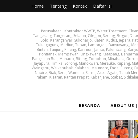
Home
Tentang
Kontak
Daftar Isi
Perusahaan : Kontraktor WWTP, Water Treatment, Cleanin
Tangerang, Tangerang Selatan, Cilegon, Serang, Bogor, Dep
Solo, Karanganyar, Sukoharjo, Klaten, Kudus, Jepara, Pat
Tulungagung, Madiun, Tuban, Lamongan, Banyuwangi, Medan
Bintan, Tanjung Pinang, Karimun, Jambi, Palembang, Banyu
Pontianak, Mempawah, Singkawang, Ketapang, Banjarmasin
Pangkalan Bun, Manado, Bitung, Tomohon, Minahasa, Goronta
Jayapura, Timika, Sorong, Manokwari, Merauke, Kupang, Ma
Waingapu, Waikabubak, Kalabahi, Maumere, Ende, Ruteng, Ba
Nabire, Biak, Serui, Wamena, Sarmi, Arso, Agats, Tanah Mer
Pakam, Kisaran, Rantau Prapat, Kabanjahe, Stabat, Sidikala
BERANDA
ABOUT US 