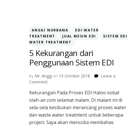
ANGGI NURBANA
EDI WATER
TREATMENT
JUAL MESIN EDI
SISTEM EDI
WATER TREATMENT
5 Kekurangan dari
Penggunaan Sistem EDI
by
Mr. Anggi
on
19 October 2018
Leave a
on
Comment
5
Kekurangan Pada Proses EDI Haloo sobat
Kekurangan
olah-air.com selamat malam. Di malam ini di
dari
Penggunaan
sela-sela kesibukan merancang proses water
Sistem
dan waste water treatment untuk beberapa
EDI
project. Saya akan mencoba membahas