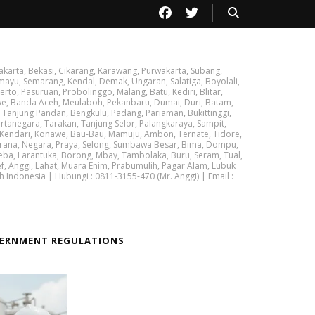
akarta, Bekasi, Cikarang, Karawang, Purwakarta, Subang,
ayu, Semarang, Kendal, Demak, Ungaran, Salatiga, Boyolali,
rto, Pasuruan, Probolinggo, Malang, Batu, Kediri, Blitar,
we, Banda Aceh, Meulaboh, Pekanbaru, Dumai, Duri, Batam,
 Tanjung Pandan, Bengkulu, Padang, Pariaman, Bukittinggi,
tanegara, Tarakan, Tanjung Selor, Palangkaraya, Sampit,
 Kendari, Konawe, Bau-Bau, Mamuju, Ambon, Ternate, Tidore,
brana, Negara, Praya, Selong, Sumbawa Besar, Bima, Dompu,
ba, Larantuka, Borong, Mbay, Tambolaka, Buru, Seram, Tual,
ef, Anggi, Lahat, Muara Enim, Prabumulih, Pagar Alam, Lubuk
h Indonesia | Hubungi : 0811-3155-470 (Mr. Anggi) | Email :
ERNMENT REGULATIONS