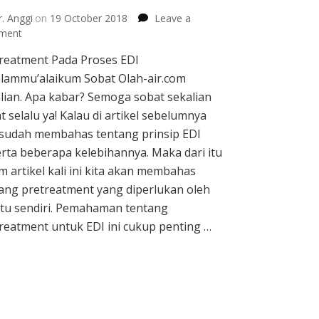
. Anggi
on
19 October 2018
Leave a
on
ment
Pretreatment
reatment Pada Proses EDI
Pada
lammu’alaikum Sobat Olah-air.com
Proses
EDI
lian. Apa kabar? Semoga sobat sekalian
t selalu ya! Kalau di artikel sebelumnya
 sudah membahas tentang prinsip EDI
rta beberapa kelebihannya. Maka dari itu
m artikel kali ini kita akan membahas
ang pretreatment yang diperlukan oleh
itu sendiri. Pemahaman tentang
reatment untuk EDI ini cukup penting …