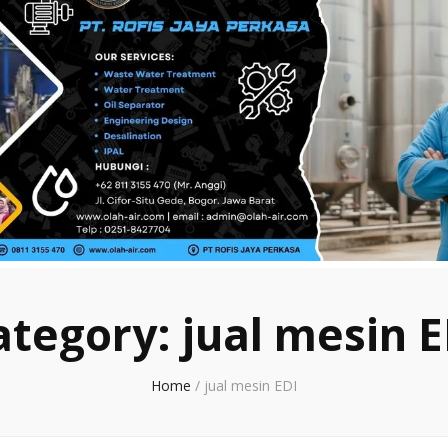
ategory:
jual mesin E
Home
/
jual mesin EDI