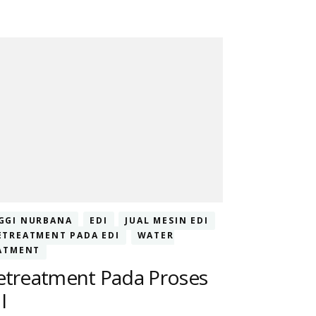
GGI NURBANA
EDI
JUAL MESIN EDI
ETREATMENT PADA EDI
WATER
ATMENT
etreatment Pada Proses
I