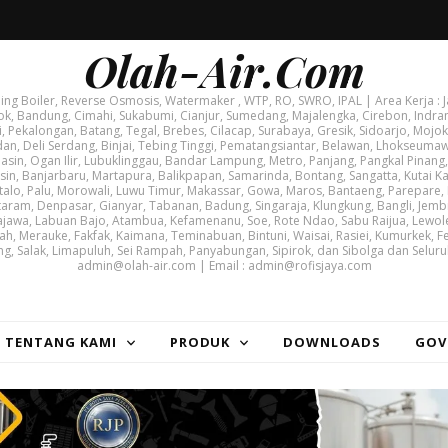
Olah-Air.Com
g Boiler, Reverse Osmosis, Watermaker , WTP, RO, SWRO, IPAL | Area Kerja : J
ok, Bandung, Cimahi, Sukabumi, Cianjur, Sumedang, Majalengka, Cirebon, Indram
i, Pekalongan, Batang, Tegal, Brebes, Cilacap, Surabaya, Gresik, Sidoarjo, Mojoke
, Deli Serdang, Binjai, Tebing Tinggi, Pematangsiantar, Belawan, Lhokseuma
asin, Ogan Ilir, Lubuklinggau, Bandar Lampung, Metro, Panjang, Pangkal Pinang,
, Banjarbaru, Martapura, Balikpapan, Samarinda, Bontang, Sangatta, Kutai Kar
lo, Palu, Morowali, Luwu Timur, Makassar, Gowa, Maros, Bantaeng, Parepare,
taram, Denpasar, Gianyar, Tabanan, Badung, Singaraja, Klungkung, Bangli, Jem
jawa, Labuan Bajo, Atambua, Kefamenanu, Soe, Rote Ndao, Sabu Raijua, Lewole
ah, Merauke, Fakfak, Kaimana, Teminabuan, Bintuni, Waisai, Rasiei, Kumurkek, F
ng, Salak, Limapuluh, Sei Rampah, Panyabungan, Sipirok, dan Sibolga dan Seluru
admin@olah-air.com | Email : admin@rofisjaya.com
| TENTANG KAMI
PRODUK
DOWNLOADS
GOV