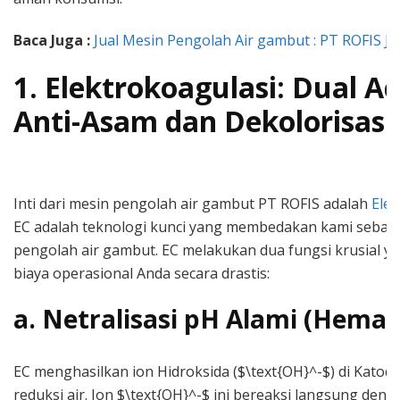
Baca Juga :
Jual Mesin Pengolah Air gambut : PT ROFIS J
1. Elektrokoagulasi: Dual Ac
Anti-Asam dan Dekolorisasi
Inti dari mesin pengolah air gambut PT ROFIS adalah
Elek
EC adalah teknologi kunci yang membedakan kami sebagai
pengolah air gambut. EC melakukan dua fungsi krusial 
biaya operasional Anda secara drastis:
a. Netralisasi pH Alami (Hemat 
EC menghasilkan ion Hidroksida ($\text{OH}^-$) di Katoda
reduksi air. Ion $\text{OH}^-$ ini bereaksi langsung deng