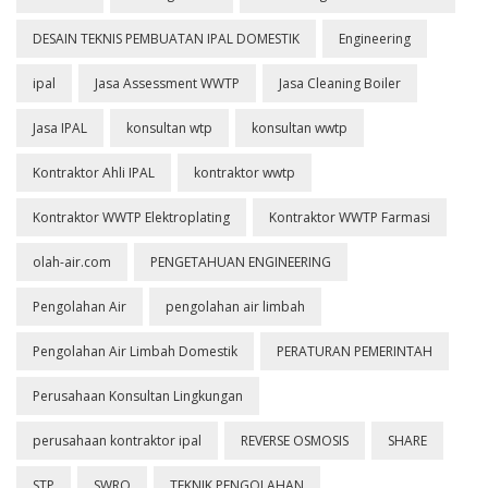
DESAIN TEKNIS PEMBUATAN IPAL DOMESTIK
Engineering
ipal
Jasa Assessment WWTP
Jasa Cleaning Boiler
Jasa IPAL
konsultan wtp
konsultan wwtp
Kontraktor Ahli IPAL
kontraktor wwtp
Kontraktor WWTP Elektroplating
Kontraktor WWTP Farmasi
olah-air.com
PENGETAHUAN ENGINEERING
Pengolahan Air
pengolahan air limbah
Pengolahan Air Limbah Domestik
PERATURAN PEMERINTAH
Perusahaan Konsultan Lingkungan
perusahaan kontraktor ipal
REVERSE OSMOSIS
SHARE
STP
SWRO
TEKNIK PENGOLAHAN