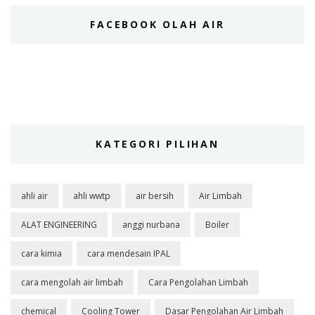
FACEBOOK OLAH AIR
KATEGORI PILIHAN
ahli air
ahli wwtp
air bersih
Air Limbah
ALAT ENGINEERING
anggi nurbana
Boiler
cara kimia
cara mendesain IPAL
cara mengolah air limbah
Cara Pengolahan Limbah
chemical
Cooling Tower
Dasar Pengolahan Air Limbah