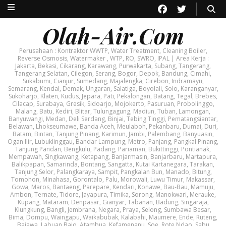
Olah-Air.Com
Perusahaan : Kontraktor WWTP, Water Treatment, Cleaning Boiler,
Reverse Osmosis, Watermaker , WTP, RO, SWRO, IPAL | Area Kerja :
Jakarta, Bekasi, Cikarang, Karawang, Purwakarta, Subang, Tangerang,
Tangerang Selatan, Cilegon, Serang, Bogor, Depok, Bandung, Cimahi,
Sukabumi, Cianjur, Sumedang, Majalengka, Cirebon, Indramayu,
Semarang, Kendal, Demak, Ungaran, Salatiga, Boyolali, Solo, Karanganyar,
Sukoharjo, Klaten, Kudus, Jepara, Pati, Pekalongan, Batang, Tegal, Brebes,
Cilacap, Surabaya, Gresik, Sidoarjo, Mojokerto, Pasuruan, Probolinggo,
Malang, Batu, Kediri, Blitar, Tulungagung, Madiun, Tuban, Lamongan,
Banyuwangi, Medan, Deli Serdang, Binjai, Tebing Tinggi, Pematangsiantar,
Belawan, Lhokseumawe, Banda Aceh, Meulaboh, Pekanbaru, Dumai, Duri,
Batam, Bintan, Tanjung Pinang, Karimun, Jambi, Palembang, Banyuasin,
Ogan Ilir, Lubuklinggau, Bandar Lampung, Metro, Panjang, Pangkal Pinang,
Tanjung Pandan, Bengkulu, Padang, Pariaman, Bukittinggi, Pontianak,
Mempawah, Singkawang, Ketapang, Banjarmasin, Banjarbaru, Martapura,
Balikpapan, Samarinda, Bontang, Sangatta, Kutai Kartanegara, Tarakan,
Tanjung Selor, Palangkaraya, Sampit, Pangkalan Bun, Manado, Bitung,
Tomohon, Minahasa, Gorontalo, Palu, Morowali, Luwu Timur, Makassar,
Gowa, Maros, Bantaeng, Parepare, Kendari, Konawe, Bau-Bau, Mamuju,
Ambon, Ternate, Tidore, Jayapura, Timika, Sorong, Manokwari, Merauke,
Kupang, Mataram, Denpasar, Gianyar, Tabanan, Badung, Singaraja,
Klungkung, Bangli, Jembrana, Negara, Praya, Selong, Sumbawa Besar,
Bima, Dompu, Waingapu, Waikabubak, Kalabahi, Maumere, Ende, Ruteng,
Bajawa, Labuan Bajo, Atambua, Kefamenanu, Soe, Rote Ndao, Sabu