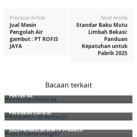
Post
Previous Article
Next Article
Navigation
Jual Mesin
Standar Baku Mutu
Pengolah Air
Limbah Bekasi:
gambut : PT ROFIS
Panduan
JAYA
Kepatuhan untuk
Pabrik 2025
ahli wwtp
ahli air
Konsultan Pertek
kontraktor
wwtp
Perusahaan Konsultan Lingkungan
perusahaan kontraktor ipal
Bacaan terkait
Konsultan Pertek PT ROFIS: Jasa Desain IPAL untuk
PERTEK Air
ahli air
ahli wwtp
3 Perbandingan Biaya Overhaul WWTP vs. Biaya
Perbaikan Darurat
ahli air
ahli wwtp
Jasa Perawatan WWTP Prediktif