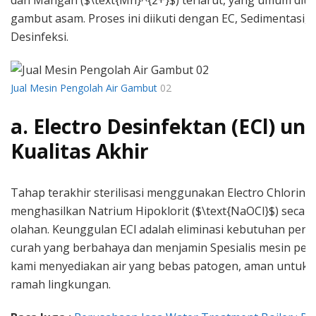
dan Mangan ($\text{Mn}^{2+}$) terlarut, yang umum dite
gambut asam. Proses ini diikuti dengan EC, Sedimentasi, Fi
Desinfeksi.
Jual Mesin Pengolah Air Gambut
02
a. Electro Desinfektan (ECl) un
Kualitas Akhir
Tahap terakhir sterilisasi menggunakan Electro Chlorinati
menghasilkan Natrium Hipoklorit ($\text{NaOCl}$) secara i
olahan. Keunggulan ECl adalah eliminasi kebutuhan peny
curah yang berbahaya dan menjamin Spesialis mesin pen
kami menyediakan air yang bebas patogen, aman untuk 
ramah lingkungan.