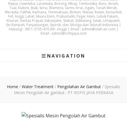
Raijua, Lewoleba, Larantuka, Borong, Mbay, Tambolaka, Buru, Seram,
Tual, Nabire, Biak, Serui, Wamena, Sarmi, Arso, Agats, Tanah Merah,
Merauke, Fakfak, Kaimana, Teminabuan, Bintuni, Waisai, Rasiei, Kumurkek,
Fef, Anggi, Lahat, Muara Enim, Prabumulih, Pagar Alam, Lubuk Pakam,
Kisaran, Rantau Prapat, Kabanjahe, Stabat, Sidikalang, Salak, Limapuluh,
Sei Rampah, Panyabungan, Sipirok, dan Sibolga dan Seluruh Indonesia |
Hubungi : 0811-3155-470 (Mr. Anggi) | Email : admin@olah-air.com |
Email : admin@rofisjaya.com
NAVIGATION
Home
/
Water Treatment
/
Pengolahan Air Gambut
/
Spesialis
Mesin Pengolah Air gambut : PT ROFIS JAYA PERKASA