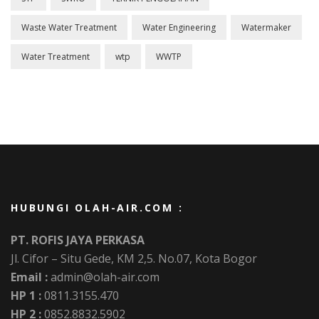
Waste Water Treatment
Water Engineering
Watermaker
Water Treatment
wtp
WWTP
HUBUNGI OLAH-AIR.COM :
PT. ROFIS JAYA PERKASA
Jl. Cifor – Situ Gede, KM 2,5. No.07, Kota Bogor
Email :
admin@olah-air.com
HP 1 :
0811.3155.470
HP 2 :
0852.8832.5902