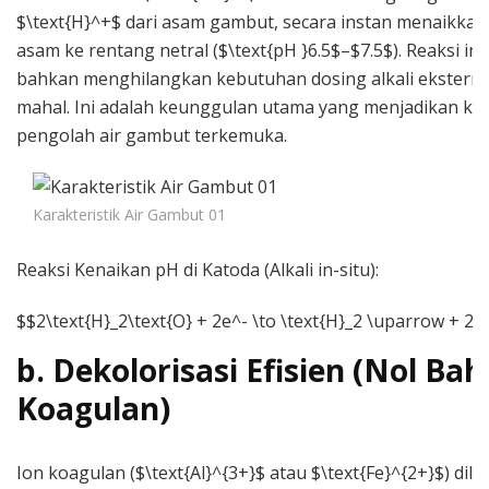
$\text{H}^+$ dari asam gambut, secara instan menaikkan
asam ke rentang netral ($\text{pH }6.5$–$7.5$). Reaksi i
bahkan menghilangkan kebutuhan dosing alkali eksterna
mahal. Ini adalah keunggulan utama yang menjadikan kam
pengolah air gambut terkemuka.
Karakteristik Air Gambut 01
Reaksi Kenaikan pH di Katoda (Alkali in-situ):
$$2\text{H}_2\text{O} + 2e^- \to \text{H}_2 \uparrow + 2\
b. Dekolorisasi Efisien (Nol Ba
Koagulan)
Ion koagulan ($\text{Al}^{3+}$ atau $\text{Fe}^{2+}$) dil