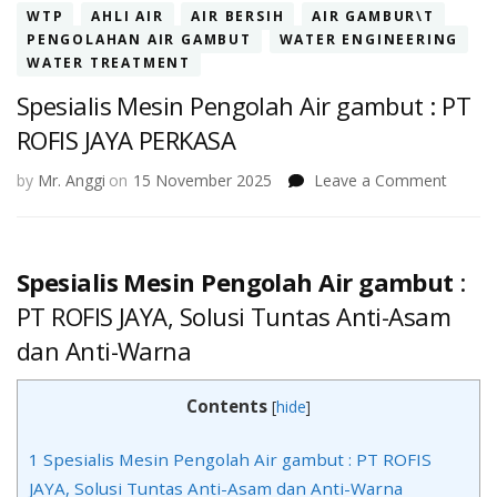
WTP
AHLI AIR
AIR BERSIH
AIR GAMBUR\T
PENGOLAHAN AIR GAMBUT
WATER ENGINEERING
WATER TREATMENT
Spesialis Mesin Pengolah Air gambut : PT
ROFIS JAYA PERKASA
on
by
Mr. Anggi
on
15 November 2025
Leave a Comment
Spesial
Mesin
Pengol
Air
Spesialis Mesin Pengolah Air gambut
:
gambu
PT ROFIS JAYA
, Solusi Tuntas Anti-Asam
:
PT
dan Anti-Warna
ROFIS
JAYA
Contents
[
hide
]
PERKA
1
Spesialis Mesin Pengolah Air gambut : PT ROFIS
JAYA, Solusi Tuntas Anti-Asam dan Anti-Warna