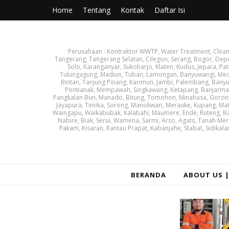
Home
Tentang
Kontak
Daftar Isi
Perusahaan : Kontraktor WWTP, Water Treatment, Cleanin
Tangerang, Tangerang Selatan, Cilegon, Serang, Bogor, Dep
Solo, Karanganyar, Sukoharjo, Klaten, Kudus, Jepara, Pat
Tulungagung, Madiun, Tuban, Lamongan, Banyuwangi, Medan
Bintan, Tanjung Pinang, Karimun, Jambi, Palembang, Banyu
Pontianak, Mempawah, Singkawang, Ketapang, Banjarmasin
Pangkalan Bun, Manado, Bitung, Tomohon, Minahasa, Goronta
Jayapura, Timika, Sorong, Manokwari, Merauke, Kupang, Ma
Waingapu, Waikabubak, Kalabahi, Maumere, Ende, Ruteng, Ba
Nabire, Biak, Serui, Wamena, Sarmi, Arso, Agats, Tanah Mer
Pakam, Kisaran, Rantau Prapat, Kabanjahe, Stabat, Sidikala
BERANDA
ABOUT US 