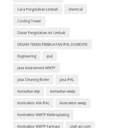
Cara Pengolahan Limbah
chemical
Cooling Tower
Dasar Pengolahan Air Limbah
DESAIN TEKNIS PEMBUATAN IPAL DOMESTIK
Engineering
ipal
Jasa Assessment WWTP
Jasa Cleaning Boiler
Jasa IPAL
konsultan wtp
konsultan wwtp
Kontraktor Ahli IPAL
kontraktor wwtp
Kontraktor WWTP Elektroplating
Kontraktor WWTP Farmasi
olah-air.com