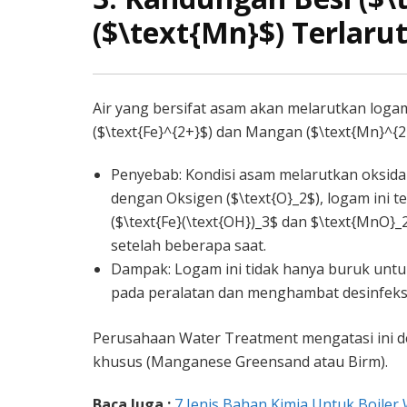
($\text{Mn}$) Terlarut
Air yang bersifat asam akan melarutkan loga
($\text{Fe}^{2+}$) dan Mangan ($\text{Mn}^{2+
Penyebab: Kondisi asam melarutkan oksida
dengan Oksigen ($\text{O}_2$), logam ini t
($\text{Fe}(\text{OH})_3$ dan $\text{MnO}
setelah beberapa saat.
Dampak: Logam ini tidak hanya buruk untu
pada peralatan dan menghambat desinfeksi
Perusahaan Water Treatment mengatasi ini de
khusus (Manganese Greensand atau Birm).
Baca Juga :
7 Jenis Bahan Kimia Untuk Boiler