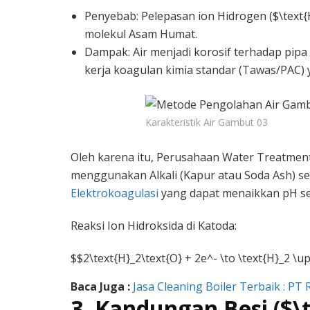
Penyebab: Pelepasan ion Hidrogen ($\text{
molekul Asam Humat.
Dampak: Air menjadi korosif terhadap pip
kerja koagulan kimia standar (Tawas/PAC) y
Karakteristik Air Gambut 03
Oleh karena itu, Perusahaan Water Treatmen
menggunakan Alkali (Kapur atau Soda Ash) se
Elektrokoagulasi
yang dapat menaikkan pH seca
Reaksi Ion Hidroksida di Katoda:
$$2\text{H}_2\text{O} + 2e^- \to \text{H}_2 \
Baca Juga :
Jasa Cleaning Boiler Terbaik : PT
3. Kandungan Besi ($\