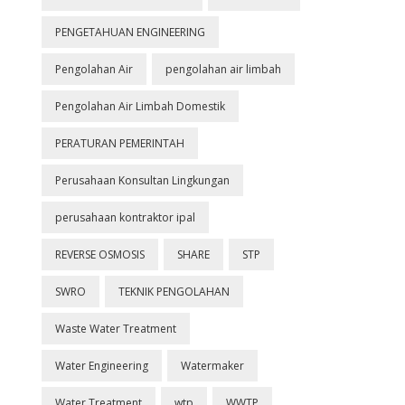
PENGETAHUAN ENGINEERING
Pengolahan Air
pengolahan air limbah
Pengolahan Air Limbah Domestik
PERATURAN PEMERINTAH
Perusahaan Konsultan Lingkungan
perusahaan kontraktor ipal
REVERSE OSMOSIS
SHARE
STP
SWRO
TEKNIK PENGOLAHAN
Waste Water Treatment
Water Engineering
Watermaker
Water Treatment
wtp
WWTP