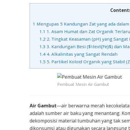
Content
1
Mengupas 5 Kandungan Zat yang ada dalam 
1.1
1. Asam Humat dan Zat Organik Terlaru
1.2
2. Tingkat Keasaman (pH) yang Sangat
1.3
3. Kandungan Besi ($\text{Fe}$) dan Ma
1.4
4. Alkalinitas yang Sangat Rendah
1.5
5. Partikel Koloid Organik yang Stabil (
Pembuat Mesin Air Gambut
Air Gambut
—air berwarna merah kecokelata
adalah sumber air baku yang menantang. Komp
dekomposisi material tumbuhan yang tak sem
dikonsumsi atau digunakan secara langsung t