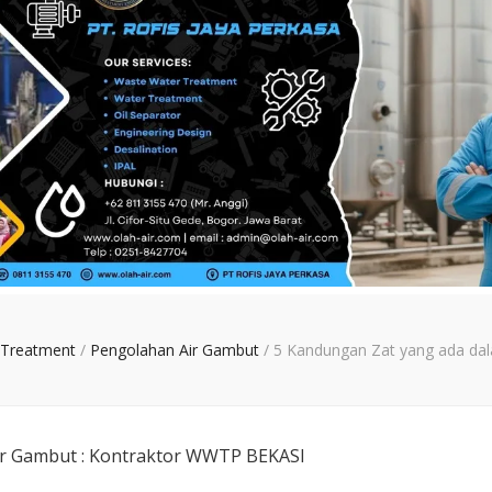
 Treatment
/
Pengolahan Air Gambut
/
5 Kandungan Zat yang ada da