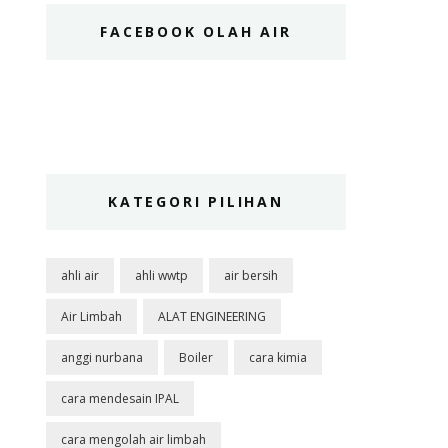
FACEBOOK OLAH AIR
KATEGORI PILIHAN
ahli air
ahli wwtp
air bersih
Air Limbah
ALAT ENGINEERING
anggi nurbana
Boiler
cara kimia
cara mendesain IPAL
cara mengolah air limbah