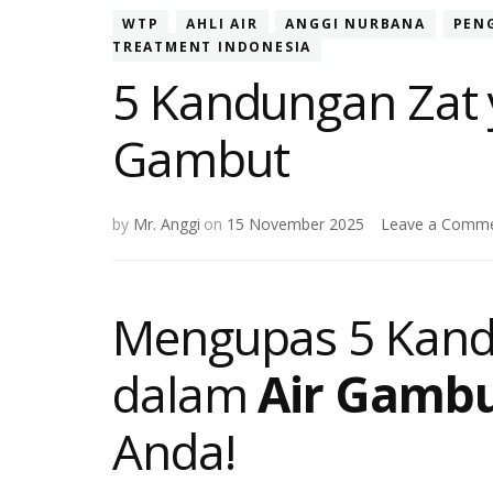
WTP
AHLI AIR
ANGGI NURBANA
PEN
TREATMENT INDONESIA
5 Kandungan Zat 
Gambut
by
Mr. Anggi
on
15 November 2025
Leave a Comm
Mengupas
5 Kand
dalam
Air Gamb
Anda!