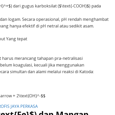
H}^+$) dari gugus karboksilat ($\text{-COOH}$) pada
a dan logam. Secara operasional, pH rendah menghambat
ang hanya efektif di pH netral atau sedikit asam.
t harus merancang tahapan pra-netralisasi
belum koagulasi, kecuali jika menggunakan
ra simultan dan alami melalui reaksi di Katoda:
uparrow + 2\text{OH}^-$$
 ROFIS JAYA PERKASA
text{Fe}$) dan Mangan