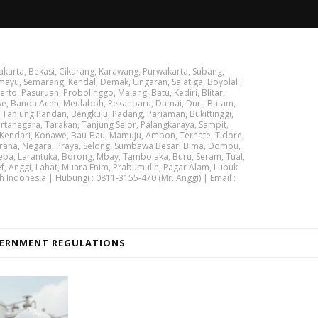
akarta, Bekasi, Cikarang, Karawang, Purwakarta, Subang,
ayu, Semarang, Kendal, Demak, Ungaran, Salatiga, Boyolali,
rto, Pasuruan, Probolinggo, Malang, Batu, Kediri, Blitar,
we, Banda Aceh, Meulaboh, Pekanbaru, Dumai, Duri, Batam,
 Tanjung Pandan, Bengkulu, Padang, Pariaman, Bukittinggi,
tanegara, Tarakan, Tanjung Selor, Palangkaraya, Sampit,
 Kendari, Konawe, Bau-Bau, Mamuju, Ambon, Ternate, Tidore,
brana, Negara, Praya, Selong, Sumbawa Besar, Bima, Dompu,
ba, Larantuka, Borong, Mbay, Tambolaka, Buru, Seram, Tual,
ef, Anggi, Lahat, Muara Enim, Prabumulih, Pagar Alam, Lubuk
h Indonesia | Hubungi : 0811-3155-470 (Mr. Anggi) | Email :
ERNMENT REGULATIONS