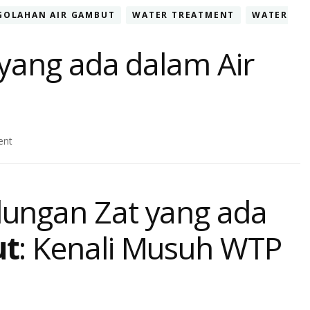
GOLAHAN AIR GAMBUT
WATER TREATMENT
WATER
yang ada dalam Air
on
ent
5
Kandungan
Zat
ungan Zat yang ada
yang
ada
dalam
ut
: Kenali Musuh WTP
Air
Gambut