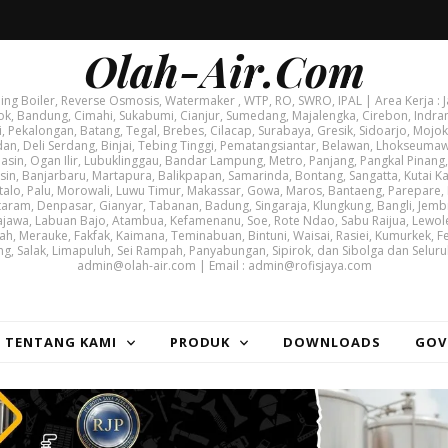
Olah-Air.Com
g Boiler, Reverse Osmosis, Watermaker , WTP, RO, SWRO, IPAL | Area Kerja : J
ok, Bandung, Cimahi, Sukabumi, Cianjur, Sumedang, Majalengka, Cirebon, Indram
i, Pekalongan, Batang, Tegal, Brebes, Cilacap, Surabaya, Gresik, Sidoarjo, Mojoke
, Deli Serdang, Binjai, Tebing Tinggi, Pematangsiantar, Belawan, Lhokseuma
asin, Ogan Ilir, Lubuklinggau, Bandar Lampung, Metro, Panjang, Pangkal Pinang,
, Banjarbaru, Martapura, Balikpapan, Samarinda, Bontang, Sangatta, Kutai Kar
lo, Palu, Morowali, Luwu Timur, Makassar, Gowa, Maros, Bantaeng, Parepare,
taram, Denpasar, Gianyar, Tabanan, Badung, Singaraja, Klungkung, Bangli, Jem
jawa, Labuan Bajo, Atambua, Kefamenanu, Soe, Rote Ndao, Sabu Raijua, Lewole
ah, Merauke, Fakfak, Kaimana, Teminabuan, Bintuni, Waisai, Rasiei, Kumurkek, F
ng, Salak, Limapuluh, Sei Rampah, Panyabungan, Sipirok, dan Sibolga dan Seluru
admin@olah-air.com | Email : admin@rofisjaya.com
| TENTANG KAMI
PRODUK
DOWNLOADS
GOV