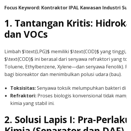
Focus Keyword: Kontraktor IPAL Kawasan Industri Su
1. Tantangan Kritis: Hidroka
dan VOCs
Limbah $\text{LPG}$ memiliki $\text{COD}$ yang tinggi, t
$\text{COD}$ ini berasal dari senyawa refraktori yang t
Toluene, Ethylbenzene, Xylene—dan senyawa Fenolik). F
bagi bioreaktor dan menimbulkan polusi udara (bau).
Toksisitas:
Senyawa toksik melumpuhkan bakteri di $\
Refraktori:
Proses biologis konvensional tidak mamp
kimia yang stabil ini.
2. Solusi Lapis I: Pra-Perlak
Kimia (Separator dan DAF)