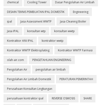
chemical
Cooling Tower
Dasar Pengolahan Air Limbah
DESAIN TEKNIS PEMBUATAN IPAL DOMESTIK
Engineering
ipal
Jasa Assessment WWTP
Jasa Cleaning Boiler
Jasa IPAL
konsultan wtp
konsultan wwtp
Kontraktor Ahli IPAL
kontraktor wwtp
Kontraktor WWTP Elektroplating
Kontraktor WWTP Farmasi
olah-air.com
PENGETAHUAN ENGINEERING
Pengolahan Air
pengolahan air limbah
Pengolahan Air Limbah Domestik
PERATURAN PEMERINTAH
Perusahaan Konsultan Lingkungan
perusahaan kontraktor ipal
REVERSE OSMOSIS
SHARE