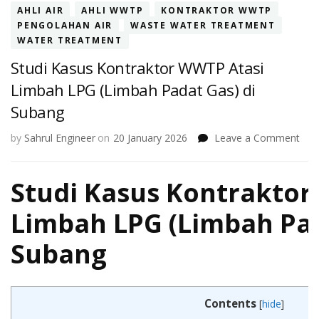
AHLI AIR
AHLI WWTP
KONTRAKTOR WWTP
PENGOLAHAN AIR
WASTE WATER TREATMENT
WATER TREATMENT
Studi Kasus Kontraktor WWTP Atasi
Limbah LPG (Limbah Padat Gas) di
Subang
on
by
Sahrul Engineer
on
20 January 2026
Leave a Comment
Stud
Kas
Studi Kasus Kontraktor
Kont
WW
Atas
Limbah LPG (Limbah Pad
Lim
LPG
Subang
(Li
Pad
Gas
di
Contents
[
hide
]
Sub