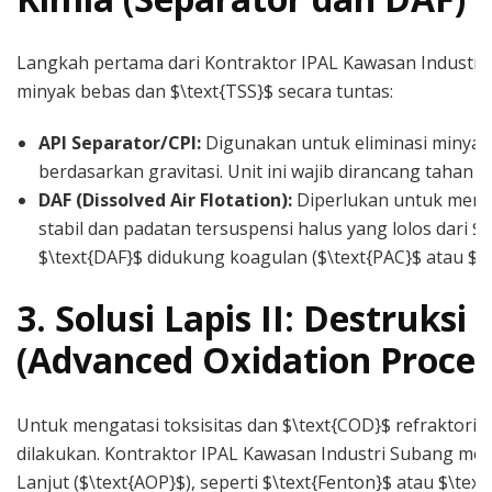
Langkah pertama dari Kontraktor IPAL Kawasan Industr
minyak bebas dan $\text{TSS}$ secara tuntas:
API Separator/CPI:
Digunakan untuk eliminasi miny
berdasarkan gravitasi. Unit ini wajib dirancang tahan k
DAF (Dissolved Air Flotation):
Diperlukan untuk meme
stabil dan padatan tersuspensi halus yang lolos dari $\
$\text{DAF}$ didukung koagulan ($\text{PAC}$ atau $\te
3. Solusi Lapis II: Destruksi
(Advanced Oxidation Proces
Untuk mengatasi toksisitas dan $\text{COD}$ refraktori, p
dilakukan. Kontraktor IPAL Kawasan Industri Subang me
Lanjut ($\text{AOP}$), seperti $\text{Fenton}$ atau $\text