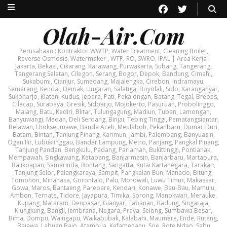
Olah-Air.Com
Perusahaan : Kontraktor WWTP, Water Treatment, Cleaning Boiler,
Reverse Osmosis, Watermaker , WTP, RO, SWRO, IPAL | Area Kerja :
Jakarta, Bekasi, Cikarang, Karawang, Purwakarta, Subang, Tangerang,
Tangerang Selatan, Cilegon, Serang, Bogor, Depok, Bandung, Cimahi,
Sukabumi, Cianjur, Sumedang, Majalengka, Cirebon, Indramayu,
Semarang, Kendal, Demak, Ungaran, Salatiga, Boyolali, Solo, Karanganyar,
Sukoharjo, Klaten, Kudus, Jepara, Pati, Pekalongan, Batang, Tegal, Brebes,
Cilacap, Surabaya, Gresik, Sidoarjo, Mojokerto, Pasuruan, Probolinggo,
Malang, Batu, Kediri, Blitar, Tulungagung, Madiun, Tuban, Lamongan,
Banyuwangi, Medan, Deli Serdang, Binjai, Tebing Tinggi, Pematangsiantar,
Belawan, Lhokseumawe, Banda Aceh, Meulaboh, Pekanbaru, Dumai, Duri,
Batam, Bintan, Tanjung Pinang, Karimun, Jambi, Palembang, Banyuasin,
Ogan Ilir, Lubuklinggau, Bandar Lampung, Metro, Panjang, Pangkal Pinang,
Tanjung Pandan, Bengkulu, Padang, Pariaman, Bukittinggi, Pontianak,
Mempawah, Singkawang, Ketapang, Banjarmasin, Banjarbaru, Martapura,
Balikpapan, Samarinda, Bontang, Sangatta, Kutai Kartanegara, Tarakan,
Tanjung Selor, Palangkaraya, Sampit, Pangkalan Bun, Manado, Bitung,
Tomohon, Minahasa, Gorontalo, Palu, Morowali, Luwu Timur, Makassar,
Gowa, Maros, Bantaeng, Parepare, Kendari, Konawe, Bau-Bau, Mamuju,
Ambon, Ternate, Tidore, Jayapura, Timika, Sorong, Manokwari, Merauke,
Kupang, Mataram, Denpasar, Gianyar, Tabanan, Badung, Singaraja,
Klungkung, Bangli, Jembrana, Negara, Praya, Selong, Sumbawa Besar,
Bima, Dompu, Waingapu, Waikabubak, Kalabahi, Maumere, Ende, Ruteng,
Bajawa, Labuan Bajo, Atambua, Kefamenanu, Soe, Rote Ndao, Sabu