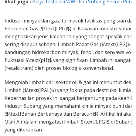
lihat juga :
Biaya Instalasi WWTP di Subang Sesuai Pera
Industri minyak dan gas, termasuk fasilitas pengisian d
Petroleum Gas ($\text{LPG}$) di Kawasan Industri Subang
menghasilkan jenis limbah cair yang sangat spesifik dan
sering disebut sebagai Limbah Padat Gas ($\text{LPG}$ was
kandungan hidrokarbon minyak, fenol, dan senyawa volatil
fluktuasi $\text{pH}$ yang signifikan. Limbah ini sangat to
(recalcitrant) oleh proses biologis konvensional.
Mengolah limbah dari sektor oil & gas ini menuntut desai
Limbah ($\text{IPAL}$) yang fokus pada destruksi kimia d
Keberhasilan proyek ini sangat bergantung pada keahli
Industri Subang yang memahami kimia minyak bumi dan st
($\text{Bahan Berbahaya dan Beracun}$). Artikel ini aka
Olah Air dalam mengatasi limbah $\text{LPG}$ di Subang, 
yang diterapkan.