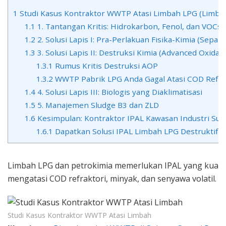
1
Studi Kasus Kontraktor WWTP Atasi Limbah LPG (Limbah
1.1
1. Tantangan Kritis: Hidrokarbon, Fenol, dan VOCs
1.2
2. Solusi Lapis I: Pra-Perlakuan Fisika-Kimia (Separ
1.3
3. Solusi Lapis II: Destruksi Kimia (Advanced Oxidat
1.3.1
Rumus Kritis Destruksi AOP
1.3.2
WWTP Pabrik LPG Anda Gagal Atasi COD Refrak
1.4
4. Solusi Lapis III: Biologis yang Diaklimatisasi
1.5
5. Manajemen Sludge B3 dan ZLD
1.6
Kesimpulan: Kontraktor IPAL Kawasan Industri S
1.6.1
Dapatkan Solusi IPAL Limbah LPG Destruktif d
Limbah LPG dan petrokimia memerlukan IPAL yang kuat (F
mengatasi COD refraktori, minyak, dan senyawa volatil.
Studi Kasus Kontraktor WWTP Atasi Limbah