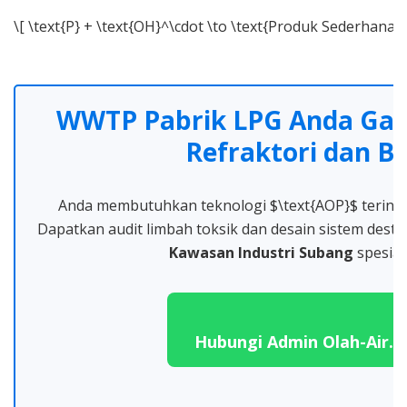
\[ \text{P} + \text{OH}^\cdot \to \text{Produk Sederhana} +
WWTP Pabrik LPG Anda Gag
Refraktori dan B
Anda membutuhkan teknologi $\text{AOP}$ terinteg
Dapatkan audit limbah toksik dan desain sistem destru
Kawasan Industri Subang
spesiali
Hubungi Admin Olah-Air.