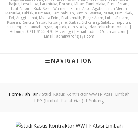
Raijua, Lewoleba, Larantuka, Borong, Mbay, Tambolaka, Buru, Seram,
Tual, Nabire, Biak, Serui, Wamena, Sarmi, Arso, Agats, Tanah Merah,
Merauke, Fakfak, Kaimana, Teminabuan, Bintuni, Waisai, Rasiei, Kumurkek,
Fef, Anggi, Lahat, Muara Enim, Prabumulih, Pagar Alam, Lubuk Pakam,
Kisaran, Rantau Prapat, Kabanjahe, Stabat, Sidikalang, Salak, Limapuluh,
Sei Rampah, Panyabungan, Sipirok, dan Sibolga dan Seluruh Indonesia |
Hubungi : 0811-3155-470 (Mr. Anggi) | Email : admin@olah-air.com |
Email : admin@rofisjaya.com
NAVIGATION
Home
/
ahli air
/
Studi Kasus Kontraktor WWTP Atasi Limbah
LPG (Limbah Padat Gas) di Subang