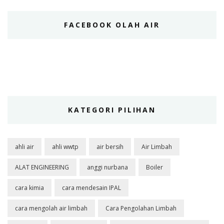
FACEBOOK OLAH AIR
KATEGORI PILIHAN
ahli air
ahli wwtp
air bersih
Air Limbah
ALAT ENGINEERING
anggi nurbana
Boiler
cara kimia
cara mendesain IPAL
cara mengolah air limbah
Cara Pengolahan Limbah