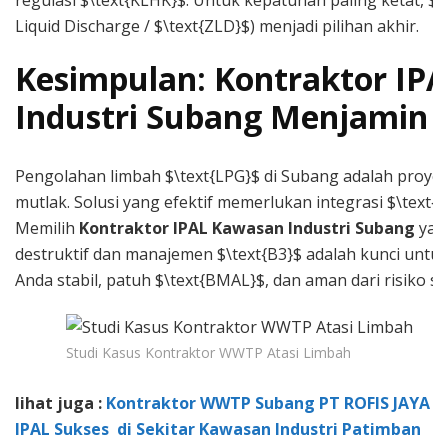
regulasi $\text{KLHK}$. Untuk kepatuhan paling ketat, $\
Liquid Discharge / $\text{ZLD}$) menjadi pilihan akhir.
Kesimpulan: Kontraktor IP
Industri Subang Menjamin
Pengolahan limbah $\text{LPG}$ di Subang adalah proy
mutlak. Solusi yang efektif memerlukan integrasi $\text{
Memilih
Kontraktor IPAL Kawasan Industri Subang
yang
destruktif dan manajemen $\text{B3}$ adalah kunci unt
Anda stabil, patuh $\text{BMAL}$, dan aman dari risiko s
Studi Kasus Kontraktor WWTP Atasi Limbah
lihat juga :
Kontraktor WWTP Subang PT ROFIS JAYA PE
IPAL Sukses di Sekitar Kawasan Industri Patimban