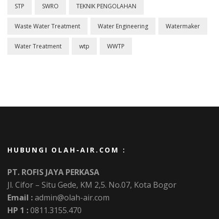
STP
SWRO
TEKNIK PENGOLAHAN
Waste Water Treatment
Water Engineering
Watermaker
Water Treatment
wtp
WWTP
HUBUNGI OLAH-AIR.COM :
PT. ROFIS JAYA PERKASA
Jl. Cifor – Situ Gede, KM 2,5. No.07, Kota Bogor
Email :
admin@olah-air.com
HP 1 :
0811.3155.470