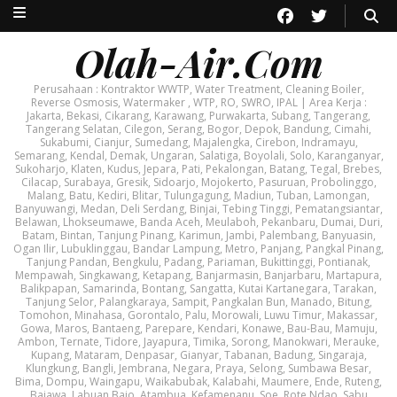
Olah-Air.Com
Perusahaan : Kontraktor WWTP, Water Treatment, Cleaning Boiler,
Reverse Osmosis, Watermaker , WTP, RO, SWRO, IPAL | Area Kerja :
Jakarta, Bekasi, Cikarang, Karawang, Purwakarta, Subang, Tangerang,
Tangerang Selatan, Cilegon, Serang, Bogor, Depok, Bandung, Cimahi,
Sukabumi, Cianjur, Sumedang, Majalengka, Cirebon, Indramayu,
Semarang, Kendal, Demak, Ungaran, Salatiga, Boyolali, Solo, Karanganyar,
Sukoharjo, Klaten, Kudus, Jepara, Pati, Pekalongan, Batang, Tegal, Brebes,
Cilacap, Surabaya, Gresik, Sidoarjo, Mojokerto, Pasuruan, Probolinggo,
Malang, Batu, Kediri, Blitar, Tulungagung, Madiun, Tuban, Lamongan,
Banyuwangi, Medan, Deli Serdang, Binjai, Tebing Tinggi, Pematangsiantar,
Belawan, Lhokseumawe, Banda Aceh, Meulaboh, Pekanbaru, Dumai, Duri,
Batam, Bintan, Tanjung Pinang, Karimun, Jambi, Palembang, Banyuasin,
Ogan Ilir, Lubuklinggau, Bandar Lampung, Metro, Panjang, Pangkal Pinang,
Tanjung Pandan, Bengkulu, Padang, Pariaman, Bukittinggi, Pontianak,
Mempawah, Singkawang, Ketapang, Banjarmasin, Banjarbaru, Martapura,
Balikpapan, Samarinda, Bontang, Sangatta, Kutai Kartanegara, Tarakan,
Tanjung Selor, Palangkaraya, Sampit, Pangkalan Bun, Manado, Bitung,
Tomohon, Minahasa, Gorontalo, Palu, Morowali, Luwu Timur, Makassar,
Gowa, Maros, Bantaeng, Parepare, Kendari, Konawe, Bau-Bau, Mamuju,
Ambon, Ternate, Tidore, Jayapura, Timika, Sorong, Manokwari, Merauke,
Kupang, Mataram, Denpasar, Gianyar, Tabanan, Badung, Singaraja,
Klungkung, Bangli, Jembrana, Negara, Praya, Selong, Sumbawa Besar,
Bima, Dompu, Waingapu, Waikabubak, Kalabahi, Maumere, Ende, Ruteng,
Bajawa, Labuan Bajo, Atambua, Kefamenanu, Soe, Rote Ndao, Sabu