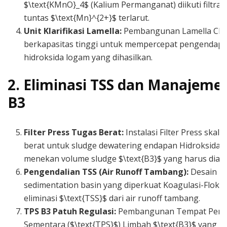
$\text{KMnO}_4$ (Kalium Permanganat) diikuti filtrasi
tuntas $\text{Mn}^{2+}$ terlarut.
Unit Klarifikasi Lamella:
Pembangunan Lamella Clari
berkapasitas tinggi untuk mempercepat pengendap
hidroksida logam yang dihasilkan.
2. Eliminasi TSS dan Manajeme
B3
Filter Press Tugas Berat:
Instalasi Filter Press skal
berat untuk sludge dewatering endapan Hidroksida L
menekan volume sludge $\text{B3}$ yang harus dian
Pengendalian TSS (Air Runoff Tambang):
Desain p
sedimentation basin yang diperkuat Koagulasi-Flokul
eliminasi $\text{TSS}$ dari air runoff tambang.
TPS B3 Patuh Regulasi:
Pembangunan Tempat Peny
Sementara ($\text{TPS}$) Limbah $\text{B3}$ yang 