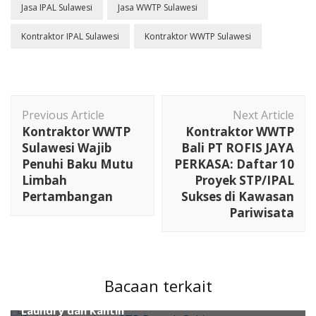
Jasa IPAL Sulawesi
Jasa WWTP Sulawesi
Kontraktor IPAL Sulawesi
Kontraktor WWTP Sulawesi
Post
Previous Article
Next Article
Navigation
Kontraktor WWTP
Kontraktor WWTP
Sulawesi Wajib
Bali PT ROFIS JAYA
Penuhi Baku Mutu
PERKASA: Daftar 10
Limbah
Proyek STP/IPAL
Pertambangan
Sukses di Kawasan
Pariwisata
Water Engineering
Perusahaan Konsultan
ahli air
ahli wwtp
kontraktor wwtp
Pengolahan Air
Lingkungan
perusahaan kontraktor ipal
Waste
Waste Water Treatment
Water Treatment
Bacaan terkait
Solusi Kontraktor STP Rumah Sakit untuk Limbah
Water Treatment
Water Treatment
water
Laundry dan Kantin