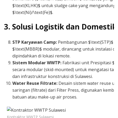
$\text{KLHK}$ untuk sludge cake yang mengandung
$\text{Ni}/\text{Fe}$.
3. Solusi Logistik dan Domestik
STP Karyawan Camp:
Pembangunan $\text{STP}$ Pa
$\text{MBBR}$ modular, dirancang untuk instalasi c
dipindahkan di lokasi remote.
Sistem Modular WWTP:
Fabrikasi unit Presipitasi 
secara modular (skid-mounted) untuk mengatasi tant
dan infrastruktur konstruksi di Sulawesi.
Water Reuse Filtrate:
Desain sistem water reuse unt
saringan (filtrate) dari Filter Press, digunakan kemba
batuan atau make-up air proses.
Kontraktor WWTP Sulawesi