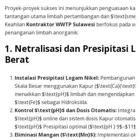
Proyek-proyek sukses ini menunjukkan penguasaan kam
tantangan utama limbah pertambangan dan $\text{smelte
Keahlian
Kontraktor WWTP Sulawesi
berfokus pada vol
penanganan limbah anorganik:
1. Netralisasi dan Presipitasi 
Berat
Instalasi Presipitasi Logam Nikel:
Pembangunan uni
Skala Besar menggunakan Kapur ($\text{Ca}(\text{OH
menaikkan $\text{pH}$ limbah dan mengendapkan $\
$\text{Fe}$ sebagai Hidroksida.
Kontrol $\text{pH}$ dan Dosis Otomatis:
Integrasi
$\text{pH}$ online dan sistem dosis Kapur otomatis
$\text{pH}$ Presipitasi optimal ($\text{pH } 9$–$11$).
Eliminasi Mangan ($\text{Mn}$):
Implementasi oksi