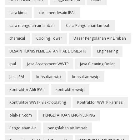
cara kimia
cara mendesain IPAL
cara mengolah air limbah
Cara Pengolahan Limbah
chemical
Cooling Tower
Dasar Pengolahan Air Limbah
DESAIN TEKNIS PEMBUATAN IPAL DOMESTIK
Engineering
ipal
Jasa Assessment WWTP
Jasa Cleaning Boiler
Jasa IPAL
konsultan wtp
konsultan wwtp
Kontraktor Ahli IPAL
kontraktor wwtp
Kontraktor WWTP Elektroplating
Kontraktor WWTP Farmasi
olah-air.com
PENGETAHUAN ENGINEERING
Pengolahan Air
pengolahan air limbah