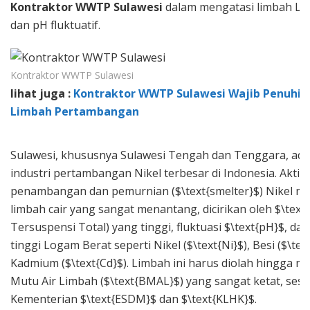
Kontraktor WWTP Sulawesi
dalam mengatasi limbah Lo
dan pH fluktuatif.
Kontraktor WWTP Sulawesi
lihat juga :
Kontraktor WWTP Sulawesi Wajib Penuhi 
Limbah Pertambangan
Sulawesi, khususnya Sulawesi Tengah dan Tenggara, ada
industri pertambangan Nikel terbesar di Indonesia. Aktivi
penambangan dan pemurnian ($\text{smelter}$) Nikel m
limbah cair yang sangat menantang, dicirikan oleh $\text
Tersuspensi Total) yang tinggi, fluktuasi $\text{pH}$, da
tinggi Logam Berat seperti Nikel ($\text{Ni}$), Besi ($\tex
Kadmium ($\text{Cd}$). Limbah ini harus diolah hingga 
Mutu Air Limbah ($\text{BMAL}$) yang sangat ketat, sesu
Kementerian $\text{ESDM}$ dan $\text{KLHK}$.