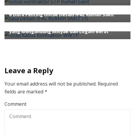
treatment indonesia
water treatment untuk virus
corona
ahli air
ahli wwtp
kontraktor wwtp
Pengolahan Air
6 Data Penting Untuk Desain IPAL Rumah Sakit
Waste Water Treatment
Water Treatment
Studi Kasus Kontraktor WWTP Mengolah Limbah
yang Mengandung Minyak dan Logam Berat
Leave a Reply
Your email address will not be published.
Required
fields are marked
*
Comment