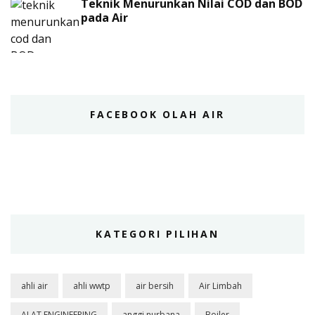
Teknik Menurunkan Nilai COD dan BOD
pada Air
FACEBOOK OLAH AIR
KATEGORI PILIHAN
ahli air
ahli wwtp
air bersih
Air Limbah
ALAT ENGINEERING
anggi nurbana
Boiler