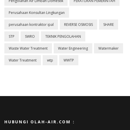
Pengolahan Air Limbah Domestik
PERATURAN PEMERINTAH
Perusahaan Konsultan Lingkungan
perusahaan kontraktor ipal
REVERSE OSMOSIS
SHARE
STP
SWRO
TEKNIK PENGOLAHAN
Waste Water Treatment
Water Engineering
Watermaker
Water Treatment
wtp
WWTP
HUBUNGI OLAH-AIR.COM :