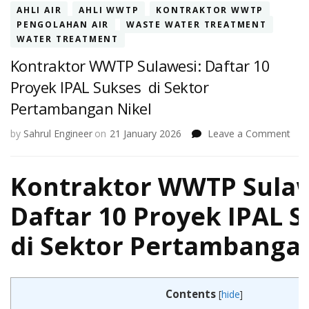
AHLI AIR
AHLI WWTP
KONTRAKTOR WWTP
PENGOLAHAN AIR
WASTE WATER TREATMENT
WATER TREATMENT
Kontraktor WWTP Sulawesi: Daftar 10
Proyek IPAL Sukses di Sektor
Pertambangan Nikel
on
by
Sahrul Engineer
on
21 January 2026
Leave a Comment
Kont
WW
Kontraktor WWTP Sulaw
Sula
Daft
10
Daftar 10 Proyek IPAL 
Pro
IPA
di Sektor Pertambangan
Suk
di
Sekt
Per
Contents
[
hide
]
Nike