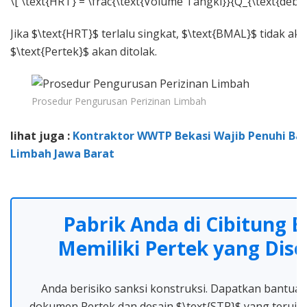
\[ \text{HRT} = \frac{\text{Volume Tangki}}{Q_{\text{debit}
Jika $\text{HRT}$ terlalu singkat, $\text{BMAL}$ tidak aka
$\text{Pertek}$ akan ditolak.
Prosedur Pengurusan Perizinan Limbah
lihat juga :
Kontraktor WWTP Bekasi Wajib Penuhi Bak
Limbah Jawa Barat
Pabrik Anda di Cibitung 
Memiliki Pertek yang Dise
Anda berisiko sanksi konstruksi. Dapatkan bantu
dokumen Pertek dan desain $\text{STP}$ yang teruji 