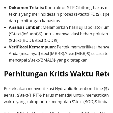
Dokumen Teknis:
Kontraktor STP Cibitung harus me
teknis yang merinci desain proses ($\text{PFD}$), spesif
dan perhitungan kapasitas.
Analisis Limbah:
Melampirkan hasil uji laboratorium l
($\text{influent}$) untuk memvalidasi beban polutan
($\text{BOD}/\text{COD}$).
Verifikasi Kemampuan:
Pertek memverifikasi bahwa d
Anda (misalnya $\text{MBBR}/\text{MBR}$) secara teo
mencapai $\text{BMAL}$ yang ditetapkan.
Perhitungan Kritis Waktu Rete
Pertek akan memverifikasi Hydraulic Retention Time ($\t
aerasi. $\text{HRT}$ harus memadai untuk memastikan ba
waktu yang cukup untuk mengolah $\text{BOD}$ limbah 