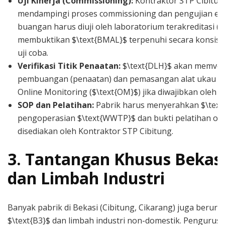
Uji Kinerja (Commissioning):
Kontraktor STP Cibitun
mendampingi proses commissioning dan pengujian eflu
buangan harus diuji oleh laboratorium terakreditasi (
membuktikan $\text{BMAL}$ terpenuhi secara konsist
uji coba.
Verifikasi Titik Penaatan:
$\text{DLH}$ akan memverifi
pembuangan (penaatan) dan pemasangan alat ukau deb
Online Monitoring ($\text{OM}$) jika diwajibkan oleh P
SOP dan Pelatihan:
Pabrik harus menyerahkan $\text
pengoperasian $\text{WWTP}$ dan bukti pelatihan op
disediakan oleh Kontraktor STP Cibitung.
3. Tantangan Khusus Bekasi
dan Limbah Industri
Banyak pabrik di Bekasi (Cibitung, Cikarang) juga beru
$\text{B3}$ dan limbah industri non-domestik. Pengurusa