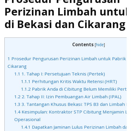
Limb
untuk
Perizinan Limbah untuk
Pabri
di
di Bekasi dan Cikarang
Bekas
dan
Cikar
Contents
[
hide
]
1
Prosedur Pengurusan Perizinan Limbah untuk Pabrik di
Cikarang
1.1
1. Tahap I: Persetujuan Teknis (Pertek)
1.1.1
Perhitungan Kritis Waktu Retensi (HRT)
1.1.2
Pabrik Anda di Cibitung Belum Memiliki Pertek
1.2
2. Tahap II: Izin Pembuangan Air Limbah (IPAL)
1.3
3. Tantangan Khusus Bekasi: TPS B3 dan Limbah In
1.4
Kesimpulan: Kontraktor STP Cibitung Menjamin Leg
Operasional
1.4.1
Dapatkan Jaminan Lulus Perizinan Limbah dan 