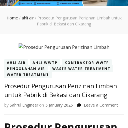
Home
/
ahli air
/
Prosedur Pengurusan Perizinan Limbah untuk
Pabrik di Bekasi dan Cikarang
AHLI AIR
AHLI WWTP
KONTRAKTOR WWTP
PENGOLAHAN AIR
WASTE WATER TREATMENT
WATER TREATMENT
Prosedur Pengurusan Perizinan Limbah
untuk Pabrik di Bekasi dan Cikarang
on
by
Sahrul Engineer
on
5 January 2026
Leave a Comment
Pros
Peng
Prosedur Pengurusan
Periz