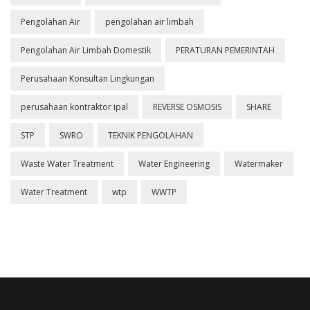
Pengolahan Air
pengolahan air limbah
Pengolahan Air Limbah Domestik
PERATURAN PEMERINTAH
Perusahaan Konsultan Lingkungan
perusahaan kontraktor ipal
REVERSE OSMOSIS
SHARE
STP
SWRO
TEKNIK PENGOLAHAN
Waste Water Treatment
Water Engineering
Watermaker
Water Treatment
wtp
WWTP