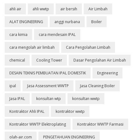
ahli air
ahli wwtp
air bersih
Air Limbah
ALAT ENGINEERING
anggi nurbana
Boiler
cara kimia
cara mendesain IPAL
cara mengolah air limbah
Cara Pengolahan Limbah
chemical
Cooling Tower
Dasar Pengolahan Air Limbah
DESAIN TEKNIS PEMBUATAN IPAL DOMESTIK
Engineering
ipal
Jasa Assessment WWTP
Jasa Cleaning Boiler
Jasa IPAL
konsultan wtp
konsultan wwtp
Kontraktor Ahli IPAL
kontraktor wwtp
Kontraktor WWTP Elektroplating
Kontraktor WWTP Farmasi
olah-air.com
PENGETAHUAN ENGINEERING