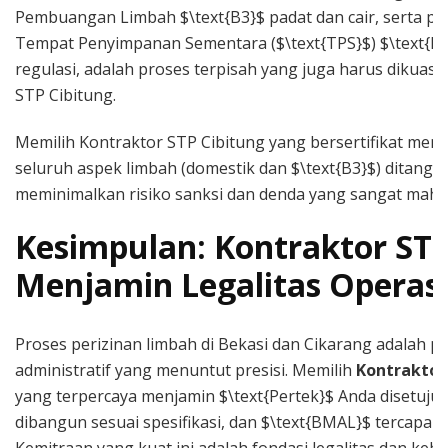
Pembuangan Limbah $\text{B3}$ padat dan cair, serta 
Tempat Penyimpanan Sementara ($\text{TPS}$) $\text{B
regulasi, adalah proses terpisah yang juga harus dikuasa
STP Cibitung.
Memilih Kontraktor STP Cibitung yang bersertifikat me
seluruh aspek limbah (domestik dan $\text{B3}$) ditanga
meminimalkan risiko sanksi dan denda yang sangat mahal
Kesimpulan: Kontraktor STP
Menjamin Legalitas Operas
Proses perizinan limbah di Bekasi dan Cikarang adalah pr
administratif yang menuntut presisi. Memilih
Kontraktor
yang terpercaya menjamin $\text{Pertek}$ Anda disetuju
dibangun sesuai spesifikasi, dan $\text{BMAL}$ tercapai sa
Kemitraan yang kuat ini adalah fondasi legalitas dan keb