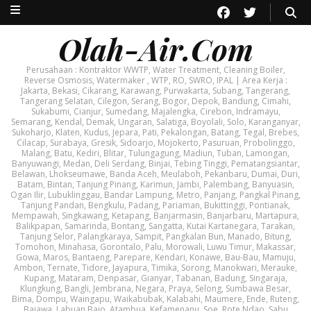
Olah-Air.Com
Perusahaan : Kontraktor WWTP, Water Treatment, Cleaning Boiler,
Reverse Osmosis, Watermaker , WTP, RO, SWRO, IPAL | Area Kerja :
Jakarta, Bekasi, Cikarang, Karawang, Purwakarta, Subang, Tangerang,
Tangerang Selatan, Cilegon, Serang, Bogor, Depok, Bandung, Cimahi,
Sukabumi, Cianjur, Sumedang, Majalengka, Cirebon, Indramayu,
Semarang, Kendal, Demak, Ungaran, Salatiga, Boyolali, Solo, Karanganyar,
Sukoharjo, Klaten, Kudus, Jepara, Pati, Pekalongan, Batang, Tegal, Brebes,
Cilacap, Surabaya, Gresik, Sidoarjo, Mojokerto, Pasuruan, Probolinggo,
Malang, Batu, Kediri, Blitar, Tulungagung, Madiun, Tuban, Lamongan,
Banyuwangi, Medan, Deli Serdang, Binjai, Tebing Tinggi, Pematangsiantar,
Belawan, Lhokseumawe, Banda Aceh, Meulaboh, Pekanbaru, Dumai, Duri,
Batam, Bintan, Tanjung Pinang, Karimun, Jambi, Palembang, Banyuasin,
Ogan Ilir, Lubuklinggau, Bandar Lampung, Metro, Panjang, Pangkal Pinang,
Tanjung Pandan, Bengkulu, Padang, Pariaman, Bukittinggi, Pontianak,
Mempawah, Singkawang, Ketapang, Banjarmasin, Banjarbaru, Martapura,
Balikpapan, Samarinda, Bontang, Sangatta, Kutai Kartanegara, Tarakan,
Tanjung Selor, Palangkaraya, Sampit, Pangkalan Bun, Manado, Bitung,
Tomohon, Minahasa, Gorontalo, Palu, Morowali, Luwu Timur, Makassar,
Gowa, Maros, Bantaeng, Parepare, Kendari, Konawe, Bau-Bau, Mamuju,
Ambon, Ternate, Tidore, Jayapura, Timika, Sorong, Manokwari, Merauke,
Kupang, Mataram, Denpasar, Gianyar, Tabanan, Badung, Singaraja,
Klungkung, Bangli, Jembrana, Negara, Praya, Selong, Sumbawa Besar,
Bima, Dompu, Waingapu, Waikabubak, Kalabahi, Maumere, Ende, Ruteng,
Bajawa, Labuan Bajo, Atambua, Kefamenanu, Soe, Rote Ndao, Sabu