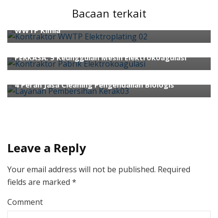
WWTP
Bacaan terkait
6 Perbedaan Instalasi WWTP Elektroplating dan
ahli air
ahli wwtp
kontraktor wwtp
Waste Water
WWTP Kimia
Treatment
Water Treatment
Kontraktor Pabrik Elektrokoagulasi PT ROFIS JAYA
PERKASA: 5 Keunggulan Mesin Elektrokoagulasi
ahli air
ahli wwtp
4 Peran Jasa Cleaning Pengendalian Biologis
Leave a Reply
Your email address will not be published.
Required
fields are marked
*
Comment