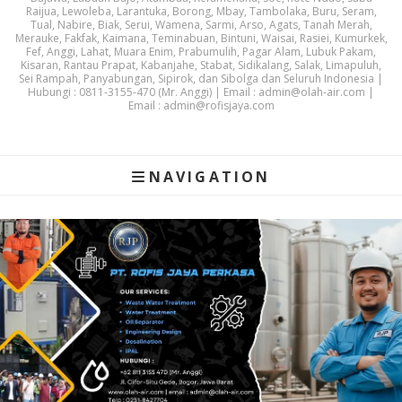
Raijua, Lewoleba, Larantuka, Borong, Mbay, Tambolaka, Buru, Seram,
Tual, Nabire, Biak, Serui, Wamena, Sarmi, Arso, Agats, Tanah Merah,
Merauke, Fakfak, Kaimana, Teminabuan, Bintuni, Waisai, Rasiei, Kumurkek,
Fef, Anggi, Lahat, Muara Enim, Prabumulih, Pagar Alam, Lubuk Pakam,
Kisaran, Rantau Prapat, Kabanjahe, Stabat, Sidikalang, Salak, Limapuluh,
Sei Rampah, Panyabungan, Sipirok, dan Sibolga dan Seluruh Indonesia |
Hubungi : 0811-3155-470 (Mr. Anggi) | Email : admin@olah-air.com |
Email : admin@rofisjaya.com
NAVIGATION