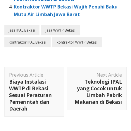
Kontraktor WWTP Bekasi Wajib Penuhi Baku
Mutu Air Limbah Jawa Barat
Jasa IPAL Bekasi
Jasa WWTP Bekasi
Kontraktor IPAL Bekasi
kontraktor WWTP Bekasi
Post
Previous Article
Next Article
Navigation
Biaya Instalasi
Teknologi IPAL
WWTP di Bekasi
yang Cocok untuk
Sesuai Peraturan
Limbah Pabrik
Pemerintah dan
Makanan di Bekasi
Daerah
kontraktor wwtp
Kontraktor WWTP Elektroplating