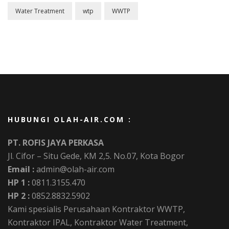
Water Treatment
wtp
WWTP
HUBUNGI OLAH-AIR.COM :
PT. ROFIS JAYA PERKASA
Jl. Cifor – Situ Gede, KM 2,5. No.07, Kota Bogor
Email :
admin@olah-air.com
HP 1 :
0811.3155.470
HP 2 :
0852.8832.5902
Kami spesialis Perusahaan Kontraktor WWTP,
Kontraktor IPAL, Kontraktor Water Treatment,