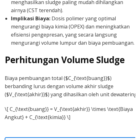
menghasilkan sludge paling mudah dihilangkan
airnya (CST terendah).
Implikasi Biaya:
Dosis polimer yang optimal
mengurangi biaya kimia (OPEX) dan meningkatkan
efisiensi pengepresan, yang secara langsung
mengurangi volume lumpur dan biaya pembuangan.
Perhitungan Volume Sludge
Biaya pembuangan total ($C_{\text{buang}}$)
berbanding lurus dengan volume akhir sludge
($V_{\text{akhir}}$) yang dihasilkan oleh unit dewatering:
\[ C_{\text{buang}} = V_{\text{akhir}} \times \text{Biaya
Angkut} + C_{\text{kimia}} \]