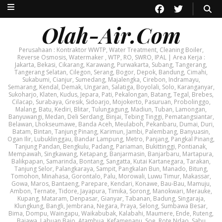
Olah-Air.Com
Perusahaan : Kontraktor WWTP, Water Treatment, Cleaning Boiler,
Reverse Osmosis, Watermaker , WTP, RO, SWRO, IPAL | Area Kerja :
Jakarta, Bekasi, Cikarang, Karawang, Purwakarta, Subang, Tangerang,
Tangerang Selatan, Cilegon, Serang, Bogor, Depok, Bandung, Cimahi,
Sukabumi, Cianjur, Sumedang, Majalengka, Cirebon, Indramayu,
Semarang, Kendal, Demak, Ungaran, Salatiga, Boyolali, Solo, Karanganyar,
Sukoharjo, Klaten, Kudus, Jepara, Pati, Pekalongan, Batang, Tegal, Brebes,
Cilacap, Surabaya, Gresik, Sidoarjo, Mojokerto, Pasuruan, Probolinggo,
Malang, Batu, Kediri, Blitar, Tulungagung, Madiun, Tuban, Lamongan,
Banyuwangi, Medan, Deli Serdang, Binjai, Tebing Tinggi, Pematangsiantar,
Belawan, Lhokseumawe, Banda Aceh, Meulaboh, Pekanbaru, Dumai, Duri,
Batam, Bintan, Tanjung Pinang, Karimun, Jambi, Palembang, Banyuasin,
Ogan Ilir, Lubuklinggau, Bandar Lampung, Metro, Panjang, Pangkal Pinang,
Tanjung Pandan, Bengkulu, Padang, Pariaman, Bukittinggi, Pontianak,
Mempawah, Singkawang, Ketapang, Banjarmasin, Banjarbaru, Martapura,
Balikpapan, Samarinda, Bontang, Sangatta, Kutai Kartanegara, Tarakan,
Tanjung Selor, Palangkaraya, Sampit, Pangkalan Bun, Manado, Bitung,
Tomohon, Minahasa, Gorontalo, Palu, Morowali, Luwu Timur, Makassar,
Gowa, Maros, Bantaeng, Parepare, Kendari, Konawe, Bau-Bau, Mamuju,
Ambon, Ternate, Tidore, Jayapura, Timika, Sorong, Manokwari, Merauke,
Kupang, Mataram, Denpasar, Gianyar, Tabanan, Badung, Singaraja,
Klungkung, Bangli, Jembrana, Negara, Praya, Selong, Sumbawa Besar,
Bima, Dompu, Waingapu, Waikabubak, Kalabahi, Maumere, Ende, Ruteng,
Bajawa, Labuan Bajo, Atambua, Kefamenanu, Soe, Rote Ndao, Sabu