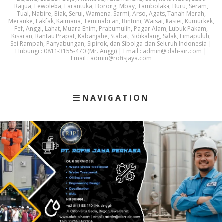
Raijua, Lewoleba, Larantuka, Borong, Mbay, Tambolaka, Buru, Seram,
Tual, Nabire, Biak, Serui, Wamena, Sarmi, Arso, Agats, Tanah Merah,
Merauke, Fakfak, Kaimana, Teminabuan, Bintuni, Waisai, Rasiei, Kumurkek,
Fef, Anggi, Lahat, Muara Enim, Prabumulih, Pagar Alam, Lubuk Pakam,
Kisaran, Rantau Prapat, Kabanjahe, Stabat, Sidikalang, Salak, Limapuluh,
Sei Rampah, Panyabungan, Sipirok, dan Sibolga dan Seluruh Indonesia |
Hubungi : 0811-3155-470 (Mr. Anggi) | Email : admin@olah-air.com |
Email : admin@rofisjaya.com
NAVIGATION