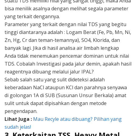
suatu TDS memiliki nilai yang sangat tinggi, maka Anda
bisa menilik asalnya dengan melihat segala parameter
yang terkait dengannya.
Parameter yang terkait dengan nilai TDS yang begitu
tinggi diantaranya adalah : Logam Berat (Fe, Pb, Mn, Ni,
Zn, Hg, Cr dan teman-temannya), SO4, Klorida, dan
banyak lagi. Jika di hasil analisa air limbah lengkap
Anda tidak menemukan pencemar dominan untuk nilai
TDS. Cobalah Investigasi pada jalur demin, apakah hasil
reagentnya dibuang melalui jalur IPAL?
Sebab salah satu yang sulit dideteksi adalah
keberadaan NaCl ataupun KCl dan parahnya senyawa
di golongan 1A di SUB (Susunan Unsur Berkala) amat
sulit untuk dapat dipisahkan dengan metode
pengendapan.
Lihat Juga :
Mau Recyle atau dibuang? Pilihan yang
sudah jelas!
3. Keterkaitan TSS, Heavy Metal,