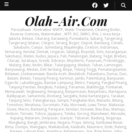
Olah-Air.Com
Perusahaan : Kontraktor WWTP, Water Treatment, Cleaning Boiler,
Reverse Osmosis, Watermaker , WTP, RO, SWRO, IPAL | Area Kerja :
Jakarta, Bekasi, Cikarang, Karawang, Purwakarta, Subang, Tangerang,
Tangerang Selatan, Cilegon, Serang, Bogor, Depok, Bandung, Cimahi,
Sukabumi, Cianjur, Sumedang, Majalengka, Cirebon, Indramayu,
Semarang, Kendal, Demak, Ungaran, Salatiga, Boyolali, Solo, Karanganyar,
Sukoharjo, Klaten, Kudus, Jepara, Pati, Pekalongan, Batang, Tegal, Brebes,
Cilacap, Surabaya, Gresik, Sidoarjo, Mojokerto, Pasuruan, Probolinggo,
Malang, Batu, Kediri, Blitar, Tulungagung, Madiun, Tuban, Lamongan,
Banyuwangi, Medan, Deli Serdang, Binjai, Tebing Tinggi, Pematangsiantar,
Belawan, Lhokseumawe, Banda Aceh, Meulaboh, Pekanbaru, Dumai, Duri,
Batam, Bintan, Tanjung Pinang, Karimun, Jambi, Palembang, Banyuasin,
Ogan Ilir, Lubuklinggau, Bandar Lampung, Metro, Panjang, Pangkal Pinang,
Tanjung Pandan, Bengkulu, Padang, Pariaman, Bukittinggi, Pontianak,
Mempawah, Singkawang, Ketapang, Banjarmasin, Banjarbaru, Martapura,
Balikpapan, Samarinda, Bontang, Sangatta, Kutai Kartanegara, Tarakan,
Tanjung Selor, Palangkaraya, Sampit, Pangkalan Bun, Manado, Bitung,
Tomohon, Minahasa, Gorontalo, Palu, Morowali, Luwu Timur, Makassar,
Gowa, Maros, Bantaeng, Parepare, Kendari, Konawe, Bau-Bau, Mamuju,
Ambon, Ternate, Tidore, Jayapura, Timika, Sorong, Manokwari, Merauke,
Kupang, Mataram, Denpasar, Gianyar, Tabanan, Badung, Singaraja,
Klungkung, Bangli, Jembrana, Negara, Praya, Selong, Sumbawa Besar,
Bima, Dompu, Waingapu, Waikabubak, Kalabahi, Maumere, Ende, Ruteng,
Bajawa, Labuan Bajo, Atambua, Kefamenanu, Soe, Rote Ndao, Sabu