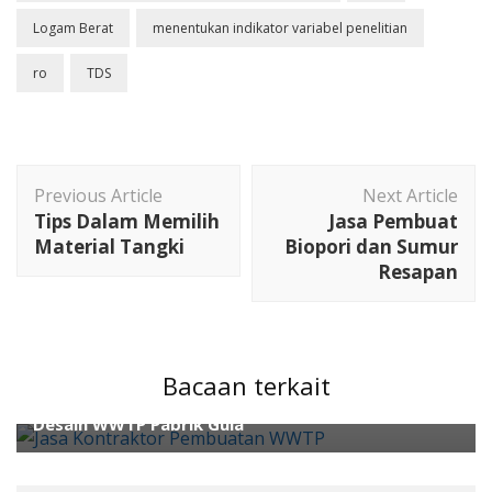
Logam Berat
menentukan indikator variabel penelitian
ro
TDS
Post
Previous Article
Next Article
Navigation
Tips Dalam Memilih
Jasa Pembuat
Material Tangki
Biopori dan Sumur
Resapan
ahli wwtp
cara mendesain IPAL
cara mengolah air
limbah
cara mengolah air limbah domestik
cara
mengolah limbah
Kontraktor Ahli IPAL
kontraktor
wwtp
Bacaan terkait
Alasan Proses Anaerobic Digester Wajib Ada dalam
Desain WWTP Pabrik Gula