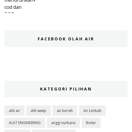
FACEBOOK OLAH AIR
KATEGORI PILIHAN
ahli air
ahli wwtp
air bersih
Air Limbah
ALAT ENGINEERING
anggi nurbana
Boiler