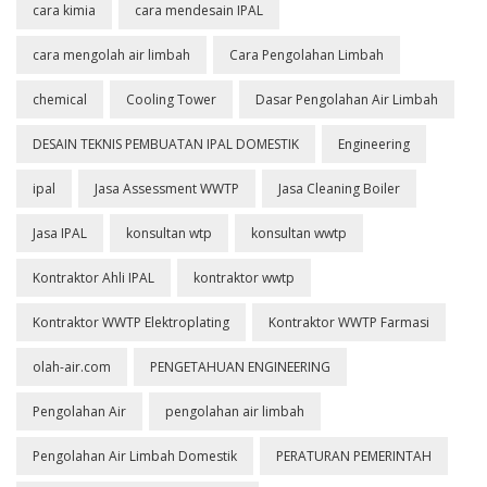
cara kimia
cara mendesain IPAL
cara mengolah air limbah
Cara Pengolahan Limbah
chemical
Cooling Tower
Dasar Pengolahan Air Limbah
DESAIN TEKNIS PEMBUATAN IPAL DOMESTIK
Engineering
ipal
Jasa Assessment WWTP
Jasa Cleaning Boiler
Jasa IPAL
konsultan wtp
konsultan wwtp
Kontraktor Ahli IPAL
kontraktor wwtp
Kontraktor WWTP Elektroplating
Kontraktor WWTP Farmasi
olah-air.com
PENGETAHUAN ENGINEERING
Pengolahan Air
pengolahan air limbah
Pengolahan Air Limbah Domestik
PERATURAN PEMERINTAH