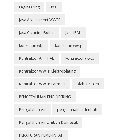
Engineering
ipal
Jasa Assessment WWTP
Jasa Cleaning Boiler
Jasa IPAL
konsultan wtp
konsultan wwtp
Kontraktor Ahli IPAL
kontraktor wwtp
Kontraktor WWTP Elektroplating
Kontraktor WWTP Farmasi
olah-air.com
PENGETAHUAN ENGINEERING
Pengolahan Air
pengolahan air limbah
Pengolahan Air Limbah Domestik
PERATURAN PEMERINTAH