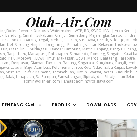
Olah-Air.Com
g Boiler, Reverse Osmosis, Watermaker , WTP, RO, SWRO, IPAL | Area Kerja : J
ok, Bandung, Cimahi, Sukabumi, Cianjur, Sumedang, Majalengka, Cirebon, Indram
i, Pekalongan, Batang, Tegal, Brebes, Cilacap, Surabaya, Gresik, Sidoarjo, Mojoke
, Deli Serdang, Binjai, Tebing Tinggi, Pematangsiantar, Belawan, Lhokseuma
asin, Ogan Ilir, Lubuklinggau, Bandar Lampung, Metro, Panjang, Pangkal Pinang,
, Banjarbaru, Martapura, Balikpapan, Samarinda, Bontang, Sangatta, Kutai Kar
lo, Palu, Morowali, Luwu Timur, Makassar, Gowa, Maros, Bantaeng, Parepare,
taram, Denpasar, Gianyar, Tabanan, Badung, Singaraja, Klungkung, Bangli, Jem
jawa, Labuan Bajo, Atambua, Kefamenanu, Soe, Rote Ndao, Sabu Raijua, Lewole
ah, Merauke, Fakfak, Kaimana, Teminabuan, Bintuni, Waisai, Rasiei, Kumurkek, F
ng, Salak, Limapuluh, Sei Rampah, Panyabungan, Sipirok, dan Sibolga dan Seluru
admin@olah-air.com | Email : admin@rofisjaya.com
| TENTANG KAMI
PRODUK
DOWNLOADS
GOV