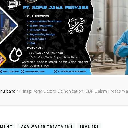
 nurbana
/
Prinsip Kerja Electro Deinonization (EDI) Dalam Proses W
TMENT
JASA WATER TREATMENT
JUAL EDI