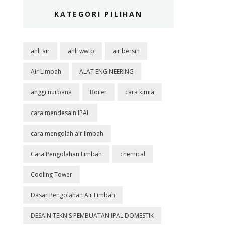
KATEGORI PILIHAN
ahli air
ahli wwtp
air bersih
Air Limbah
ALAT ENGINEERING
anggi nurbana
Boiler
cara kimia
cara mendesain IPAL
cara mengolah air limbah
Cara Pengolahan Limbah
chemical
Cooling Tower
Dasar Pengolahan Air Limbah
DESAIN TEKNIS PEMBUATAN IPAL DOMESTIK