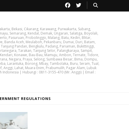
akarta, Bekasi, Cikarang, Karawang, Purwakarta, Subang,
ayu, Semarang, Kendal, Demak, Ungaran, Salatiga, Boyolali,
rto, Pasuruan, Probolinggo, Malang, Batu, Kediri, Blitar,
we, Banda Aceh, Meulaboh, Pekanbaru, Dumai, Duri, Batam,
 Tanjung Pandan, Bengkulu, Padang, Pariaman, Bukittinggi,
tanegara, Tarakan, Tanjung Selor, Palangkaraya, Sampit,
 Kendari, Konawe, Bau-Bau, Mamuju, Ambon, Ternate, Tidore,
brana, Negara, Praya, Selong, Sumbawa Besar, Bima, Dompu,
ba, Larantuka, Borong, Mbay, Tambolaka, Buru, Seram, Tual,
ef, Anggi, Lahat, Muara Enim, Prabumulih, Pagar Alam, Lubuk
h Indonesia | Hubungi : 0811-3155-470 (Mr. Anggi) | Email :
ERNMENT REGULATIONS