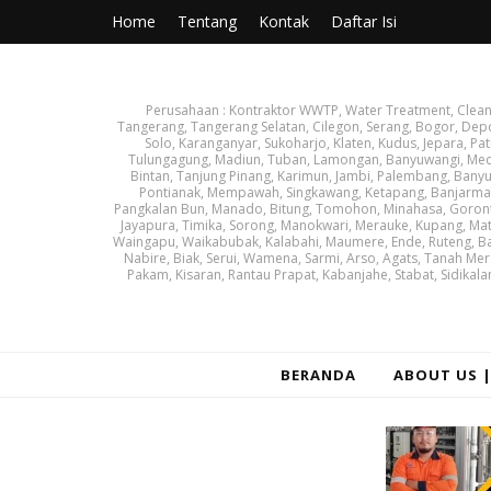
Home
Tentang
Kontak
Daftar Isi
Perusahaan : Kontraktor WWTP, Water Treatment, Cleanin
Tangerang, Tangerang Selatan, Cilegon, Serang, Bogor, Dep
Solo, Karanganyar, Sukoharjo, Klaten, Kudus, Jepara, Pat
Tulungagung, Madiun, Tuban, Lamongan, Banyuwangi, Medan
Bintan, Tanjung Pinang, Karimun, Jambi, Palembang, Banyu
Pontianak, Mempawah, Singkawang, Ketapang, Banjarmasin
Pangkalan Bun, Manado, Bitung, Tomohon, Minahasa, Goronta
Jayapura, Timika, Sorong, Manokwari, Merauke, Kupang, Ma
Waingapu, Waikabubak, Kalabahi, Maumere, Ende, Ruteng, Ba
Nabire, Biak, Serui, Wamena, Sarmi, Arso, Agats, Tanah Mer
Pakam, Kisaran, Rantau Prapat, Kabanjahe, Stabat, Sidikala
BERANDA
ABOUT US 