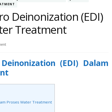
EATMENT
tro Deinonization (EDI)
ter Treatment
on
ment
Prinsip
Kerja
o Deinonization (EDI) Dalam
Electro
Deinonization
nt
(EDI)
Dalam
Proses
Water
Treatment
Dalam Proses Water Treatment