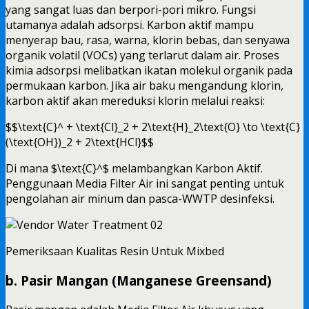
yang sangat luas dan berpori-pori mikro. Fungsi
utamanya adalah adsorpsi. Karbon aktif mampu
menyerap bau, rasa, warna, klorin bebas, dan senyawa
organik volatil (VOCs) yang terlarut dalam air. Proses
kimia adsorpsi melibatkan ikatan molekul organik pada
permukaan karbon. Jika air baku mengandung klorin,
karbon aktif akan mereduksi klorin melalui reaksi:
$$\text{C}^ + \text{Cl}_2 + 2\text{H}_2\text{O} \to \text{C}
(\text{OH})_2 + 2\text{HCl}$$
Di mana $\text{C}^$ melambangkan Karbon Aktif.
Penggunaan Media Filter Air ini sangat penting untuk
pengolahan air minum dan pasca-WWTP desinfeksi.
Pemeriksaan Kualitas Resin Untuk Mixbed
b. Pasir Mangan (Manganese Greensand)