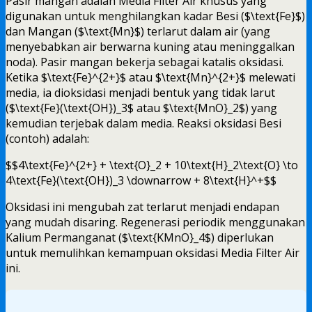
Pasir mangan adalah Media Filter Air khusus yang
digunakan untuk menghilangkan kadar Besi ($\text{Fe}$)
dan Mangan ($\text{Mn}$) terlarut dalam air (yang
menyebabkan air berwarna kuning atau meninggalkan
noda). Pasir mangan bekerja sebagai katalis oksidasi.
Ketika $\text{Fe}^{2+}$ atau $\text{Mn}^{2+}$ melewati
media, ia dioksidasi menjadi bentuk yang tidak larut
($\text{Fe}(\text{OH})_3$ atau $\text{MnO}_2$) yang
kemudian terjebak dalam media. Reaksi oksidasi Besi
(contoh) adalah:
$$4\text{Fe}^{2+} + \text{O}_2 + 10\text{H}_2\text{O} \to
4\text{Fe}(\text{OH})_3 \downarrow + 8\text{H}^+$$
Oksidasi ini mengubah zat terlarut menjadi endapan
yang mudah disaring. Regenerasi periodik menggunakan
Kalium Permanganat ($\text{KMnO}_4$) diperlukan
untuk memulihkan kemampuan oksidasi Media Filter Air
ini.