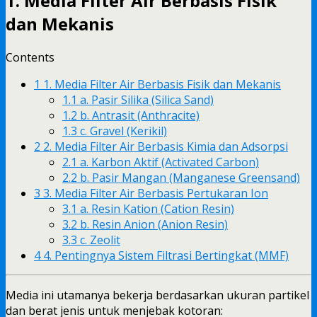
1.
Media Filter Air
Berbasis Fisik
dan Mekanis
Contents
1
1. Media Filter Air Berbasis Fisik dan Mekanis
1.1
a. Pasir Silika (Silica Sand)
1.2
b. Antrasit (Anthracite)
1.3
c. Gravel (Kerikil)
2
2. Media Filter Air Berbasis Kimia dan Adsorpsi
2.1
a. Karbon Aktif (Activated Carbon)
2.2
b. Pasir Mangan (Manganese Greensand)
3
3. Media Filter Air Berbasis Pertukaran Ion
3.1
a. Resin Kation (Cation Resin)
3.2
b. Resin Anion (Anion Resin)
3.3
c. Zeolit
4
4. Pentingnya Sistem Filtrasi Bertingkat (MMF)
Media ini utamanya bekerja berdasarkan ukuran partikel
dan berat jenis untuk menjebak kotoran: