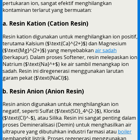
pertukaran ion, sangat efektif menghilangkan
kontaminan terlarut yang bermuatan:
a. Resin Kation (Cation Resin)
Resin kation digunakan untuk menghilangkan ion positif,
terutama Kalsium ($\text{Ca}^{2+}$) dan Magnesium
($\text{Mg}^{2+}$) yang menyebabkan
air sadah
(berkapur). Dalam proses Softener, resin melepaskan ion
Natrium ($\text{Na}^+$) ke air sambil menangkap ion
sadah. Resin ini diregenerasi menggunakan larutan
garam pekat ($\text{NaCl}$).
b. Resin Anion (Anion Resin)
Resin anion digunakan untuk menghilangkan ion
negatif, seperti Sulfat ($\text{SO}_4^{2-}$), Klorida
($\text{Cl}^-$), atau Silika. Resin ini sangat penting dalam
proses Demineralisasi (Demin) untuk menghasilkan air
ultrapure yang dibutuhkan industri farmasi atau
boiler
pembangkit listrik. Proses regenerasi menggunakan