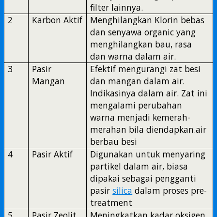
filter lainnya.
2
Karbon Aktif
Menghilangkan Klorin bebas
dan senyawa organic yang
menghilangkan bau, rasa
dan warna dalam air.
3
Pasir
Efektif mengurangi zat besi
Mangan
dan mangan dalam air.
Indikasinya dalam air. Zat ini
mengalami perubahan
warna menjadi kemerah-
merahan bila diendapkan.air
berbau besi
4
Pasir Aktif
Digunakan untuk menyaring
partikel dalam air, biasa
dipakai sebagai pengganti
pasir
silica
dalam proses pre-
treatment
5
Pasir Zeolit
Meningkatkan kadar oksigen