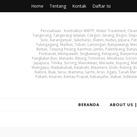
Home
Tentang
Kontak
Daftar Isi
Perusahaan : Kontraktor WWTP, Water Treatment, Cleanin
Tangerang, Tangerang Selatan, Cilegon, Serang, Bogor, Dep
Solo, Karanganyar, Sukoharjo, Klaten, Kudus, Jepara, Pat
Tulungagung, Madiun, Tuban, Lamongan, Banyuwangi, Medan
Bintan, Tanjung Pinang, Karimun, Jambi, Palembang, Banyu
Pontianak, Mempawah, Singkawang, Ketapang, Banjarmasin
Pangkalan Bun, Manado, Bitung, Tomohon, Minahasa, Goronta
Jayapura, Timika, Sorong, Manokwari, Merauke, Kupang, Ma
Waingapu, Waikabubak, Kalabahi, Maumere, Ende, Ruteng, Ba
Nabire, Biak, Serui, Wamena, Sarmi, Arso, Agats, Tanah Mer
Pakam, Kisaran, Rantau Prapat, Kabanjahe, Stabat, Sidikala
BERANDA
ABOUT US 