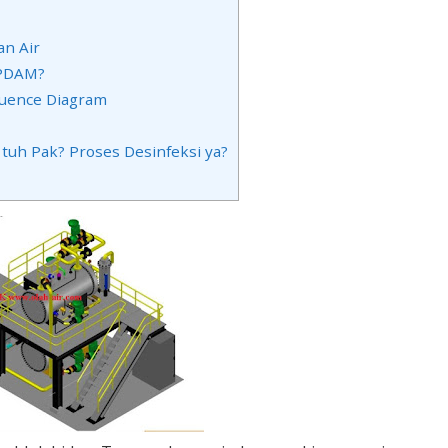
an Air
 PDAM?
equence Diagram
n tuh Pak? Proses Desinfeksi ya?