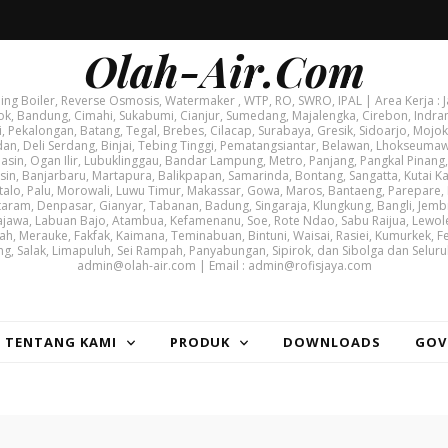
Olah-Air.Com
g Boiler, Reverse Osmosis, Watermaker , WTP, RO, SWRO, IPAL | Area Kerja : J
ok, Bandung, Cimahi, Sukabumi, Cianjur, Sumedang, Majalengka, Cirebon, Indram
i, Pekalongan, Batang, Tegal, Brebes, Cilacap, Surabaya, Gresik, Sidoarjo, Mojoke
, Deli Serdang, Binjai, Tebing Tinggi, Pematangsiantar, Belawan, Lhokseuma
asin, Ogan Ilir, Lubuklinggau, Bandar Lampung, Metro, Panjang, Pangkal Pinang,
, Banjarbaru, Martapura, Balikpapan, Samarinda, Bontang, Sangatta, Kutai Kar
lo, Palu, Morowali, Luwu Timur, Makassar, Gowa, Maros, Bantaeng, Parepare,
taram, Denpasar, Gianyar, Tabanan, Badung, Singaraja, Klungkung, Bangli, Jem
jawa, Labuan Bajo, Atambua, Kefamenanu, Soe, Rote Ndao, Sabu Raijua, Lewole
ah, Merauke, Fakfak, Kaimana, Teminabuan, Bintuni, Waisai, Rasiei, Kumurkek, F
ng, Salak, Limapuluh, Sei Rampah, Panyabungan, Sipirok, dan Sibolga dan Seluru
admin@olah-air.com | Email : admin@rofisjaya.com
| TENTANG KAMI
PRODUK
DOWNLOADS
GOV