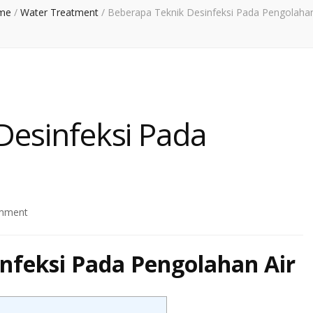
me
/
Water Treatment
/
Beberapa Teknik Desinfeksi Pada Pengolahan
Desinfeksi Pada
on
mment
Beberapa
Teknik
nfeksi Pada Pengolahan Air
Desinfeksi
Pada
Pengolahan
Air