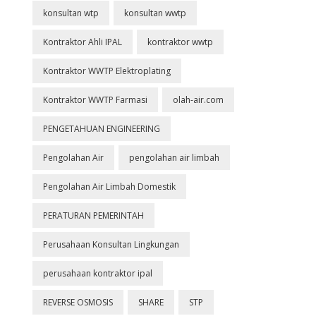
konsultan wtp
konsultan wwtp
Kontraktor Ahli IPAL
kontraktor wwtp
Kontraktor WWTP Elektroplating
Kontraktor WWTP Farmasi
olah-air.com
PENGETAHUAN ENGINEERING
Pengolahan Air
pengolahan air limbah
Pengolahan Air Limbah Domestik
PERATURAN PEMERINTAH
Perusahaan Konsultan Lingkungan
perusahaan kontraktor ipal
REVERSE OSMOSIS
SHARE
STP