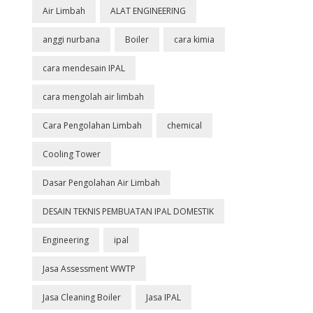
Air Limbah
ALAT ENGINEERING
anggi nurbana
Boiler
cara kimia
cara mendesain IPAL
cara mengolah air limbah
Cara Pengolahan Limbah
chemical
Cooling Tower
Dasar Pengolahan Air Limbah
DESAIN TEKNIS PEMBUATAN IPAL DOMESTIK
Engineering
ipal
Jasa Assessment WWTP
Jasa Cleaning Boiler
Jasa IPAL