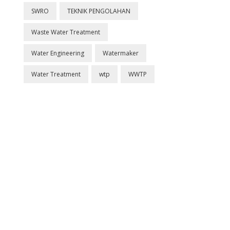
SWRO
TEKNIK PENGOLAHAN
Waste Water Treatment
Water Engineering
Watermaker
Water Treatment
wtp
WWTP