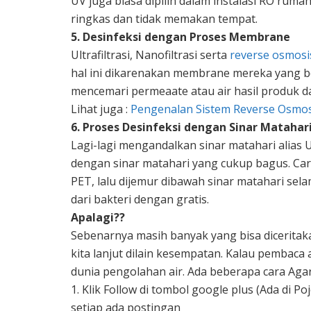
UV juga biasa dipilih dalam instalasi RO r
ringkas dan tidak memakan tempat.
5. Desinfeksi dengan Proses Membrane
Ultrafiltrasi, Nanofiltrasi serta
reverse osmosi
hal ini dikarenakan membrane mereka yang b
mencemari permeaate atau air hasil produk 
Lihat juga :
Pengenalan Sistem Reverse Osmos
6. Proses Desinfeksi dengan Sinar Matahar
Lagi-lagi mengandalkan sinar matahari alias 
dengan sinar matahari yang cukup bagus. Ca
PET, lalu dijemur dibawah sinar matahari se
dari bakteri dengan gratis.
Apalagi??
Sebenarnya masih banyak yang bisa dicerita
kita lanjut dilain kesempatan. Kalau pembaca a
dunia pengolahan air. Ada beberapa cara Agar 
1. Klik Follow di tombol google plus (Ada di 
setiap ada postingan