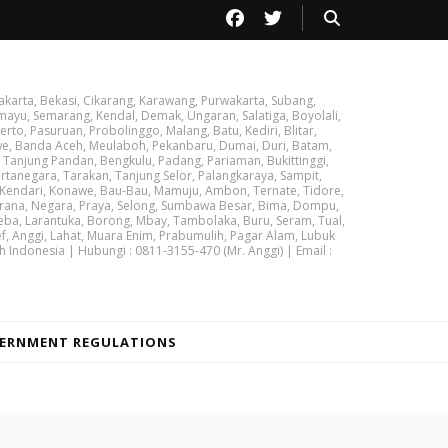
akarta, Bekasi, Cikarang, Karawang, Purwakarta, Subang,
ayu, Semarang, Kendal, Demak, Ungaran, Salatiga, Boyolali,
rto, Pasuruan, Probolinggo, Malang, Batu, Kediri, Blitar,
we, Banda Aceh, Meulaboh, Pekanbaru, Dumai, Duri, Batam,
 Tanjung Pandan, Bengkulu, Padang, Pariaman, Bukittinggi,
tanegara, Tarakan, Tanjung Selor, Palangkaraya, Sampit,
 Kendari, Konawe, Bau-Bau, Mamuju, Ambon, Ternate, Tidore,
brana, Negara, Praya, Selong, Sumbawa Besar, Bima, Dompu,
ba, Larantuka, Borong, Mbay, Tambolaka, Buru, Seram, Tual,
ef, Anggi, Lahat, Muara Enim, Prabumulih, Pagar Alam, Lubuk
h Indonesia | Hubungi : 0811-3155-470 (Mr. Anggi) | Email :
ERNMENT REGULATIONS